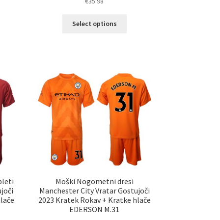
€
35.98
Ta
Select options
izdelek
elek
ima
a
več
č
različic.
ičic.
Možnosti
nosti
lahko
ko
izberete
erete
na
strani
ani
izdelka
elka
leti
Moški Nogometni dresi
joči
Manchester City Vratar Gostujoči
hlače
2023 Kratek Rokav + Kratke hlače
EDERSON M.31