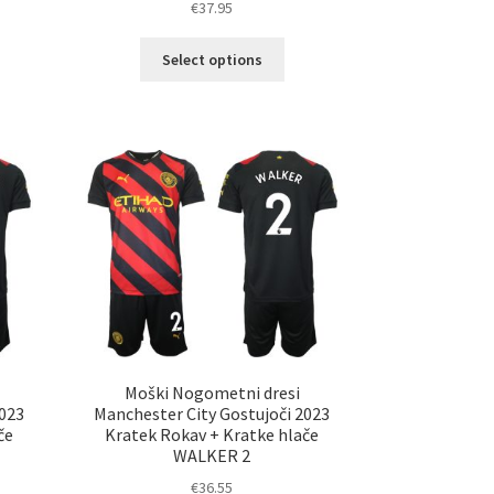
€
37.95
Ta
elek
Select options
izdelek
a
ima
č
več
ičic.
različic.
nosti
Možnosti
ko
lahko
erete
izberete
na
ani
strani
elka
izdelka
Moški Nogometni dresi
2023
Manchester City Gostujoči 2023
če
Kratek Rokav + Kratke hlače
WALKER 2
€
36.55