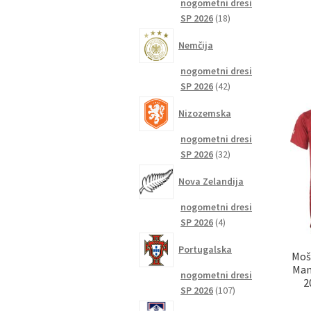
nogometni dresi
18
SP 2026
18
izdelkov
Nemčija
nogometni dresi
42
SP 2026
42
izdelkov
Nizozemska
nogometni dresi
32
SP 2026
32
izdelkov
Nova Zelandija
nogometni dresi
4
SP 2026
4
izdelki
Portugalska
Moš
Man
nogometni dresi
2
107
SP 2026
107
izdelkov