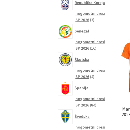
Republika Koreja
nogometni dresi
3
SP 2026
3
izdelki
Senegal
nogometni dresi
16
SP 2026
16
izdelkov
Škotska
nogometni dresi
4
SP 2026
4
izdelki
Španija
nogometni dresi
84
SP 2026
84
Man
izdelkov
2023
Švedska
nogometni dresi