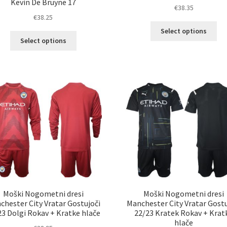
Kevin De Bruyne 17
€
38.35
€
38.25
Ta
Select options
Ta
izd
Select options
izdelek
im
ima
ve
več
razl
različic.
Mož
Možnosti
lah
lahko
izb
izberete
na
na
str
strani
izd
izdelka
Moški Nogometni dresi
Moški Nogometni dresi
chester City Vratar Gostujoči
Manchester City Vratar Gostu
23 Dolgi Rokav + Kratke hlače
22/23 Kratek Rokav + Krat
hlače