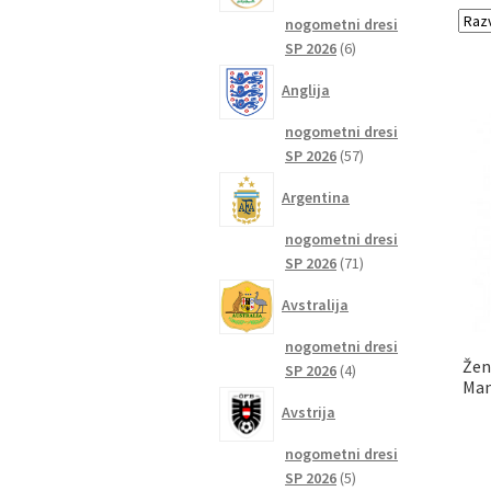
nogometni dresi
6
SP 2026
6
izdelkov
Anglija
nogometni dresi
57
SP 2026
57
izdelkov
Argentina
nogometni dresi
71
SP 2026
71
izdelkov
Avstralija
nogometni dresi
Žen
4
SP 2026
4
Man
izdelki
Avstrija
nogometni dresi
5
SP 2026
5