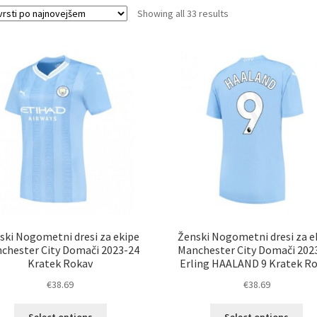
Sorted
Showing all 33 results
by
latest
ski Nogometni dresi za ekipe
Ženski Nogometni dresi za e
chester City Domači 2023-24
Manchester City Domači 202
Kratek Rokav
Erling HAALAND 9 Kratek R
€
38.69
€
38.69
Ta
Ta