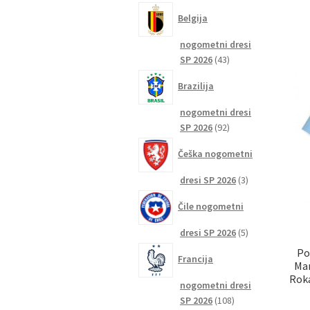
izdelkov
Belgija
nogometni dresi
43
SP 2026
43
izdelkov
Brazilija
nogometni dresi
92
SP 2026
92
izdelkov
Češka nogometni
3
dresi SP 2026
3
izdelki
Čile nogometni
5
dresi SP 2026
5
izdelkov
Po
Francija
Man
Roka
nogometni dresi
108
SP 2026
108