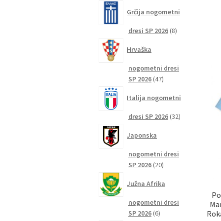
izdelkov
Grčija nogometni
8
dresi SP 2026
8
izdelkov
Hrvaška
nogometni dresi
47
SP 2026
47
izdelkov
Italija nogometni
32
dresi SP 2026
32
izdelkov
Japonska
nogometni dresi
20
SP 2026
20
izdelkov
Južna Afrika
Po
nogometni dresi
Man
6
SP 2026
6
Rok