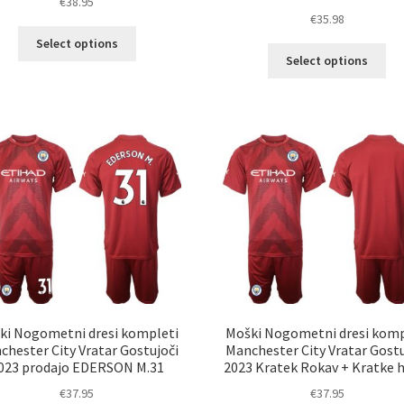
€
38.95
€
35.98
Ta
Select options
Ta
izdelek
Select options
izd
ima
im
več
ve
različic.
razl
Možnosti
Mož
lahko
lah
izberete
izb
na
na
strani
str
izdelka
izd
ki Nogometni dresi kompleti
Moški Nogometni dresi komp
chester City Vratar Gostujoči
Manchester City Vratar Gostu
023 prodajo EDERSON M.31
2023 Kratek Rokav + Kratke 
€
37.95
€
37.95