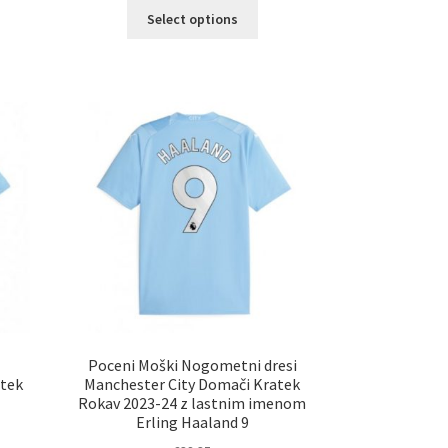
Ta
elek
Select options
izdelek
a
ima
č
več
ičic.
različic.
nosti
Možnosti
ko
lahko
erete
izberete
na
ani
strani
elka
izdelka
Poceni Moški Nogometni dresi
atek
Manchester City Domači Kratek
Rokav 2023-24 z lastnim imenom
Erling Haaland 9