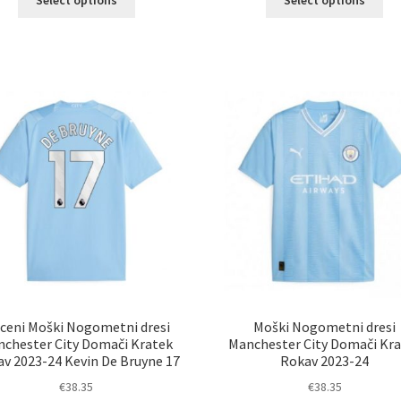
Select options
Select options
izdelek
izd
ima
im
več
ve
različic.
razl
Možnosti
Mož
lahko
lah
izberete
izb
na
na
strani
str
izdelka
izd
ceni Moški Nogometni dresi
Moški Nogometni dresi
chester City Domači Kratek
Manchester City Domači Kr
v 2023-24 Kevin De Bruyne 17
Rokav 2023-24
€
38.35
€
38.35