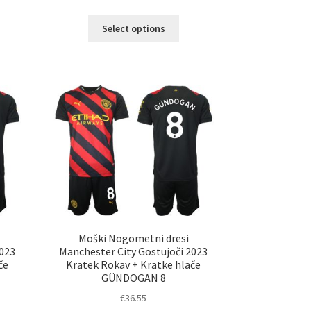
Ta
Select options
elek
izdelek
a
ima
č
več
ičic.
različic.
nosti
Možnosti
ko
lahko
erete
izberete
na
ani
strani
elka
izdelka
Moški Nogometni dresi
2023
Manchester City Gostujoči 2023
če
Kratek Rokav + Kratke hlače
GÜNDOGAN 8
€
36.55