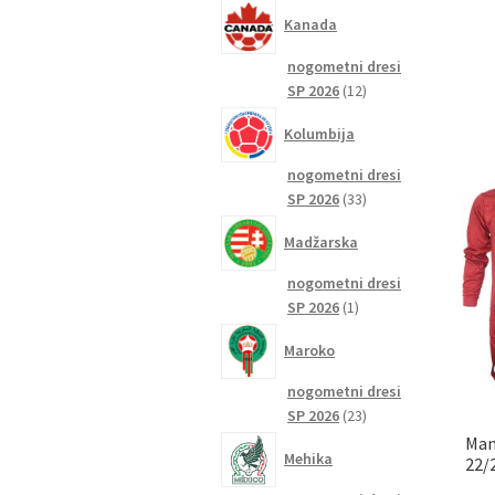
izdelkov
Kanada
nogometni dresi
12
SP 2026
12
izdelkov
Kolumbija
nogometni dresi
33
SP 2026
33
izdelkov
Madžarska
nogometni dresi
1
SP 2026
1
izdelek
Maroko
nogometni dresi
23
SP 2026
23
izdelkov
Man
Mehika
22/