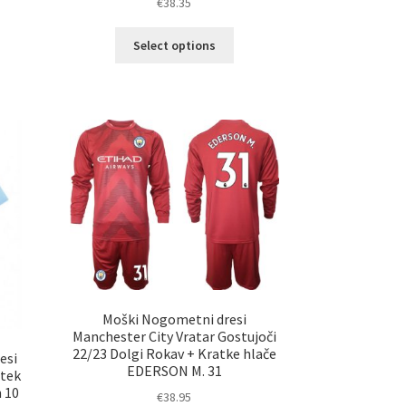
€
38.35
Ta
elek
Select options
izdelek
a
ima
č
več
ičic.
različic.
nosti
Možnosti
ko
lahko
erete
izberete
na
ani
strani
elka
izdelka
Moški Nogometni dresi
Manchester City Vratar Gostujoči
22/23 Dolgi Rokav + Kratke hlače
esi
EDERSON M. 31
atek
 10
€
38.95