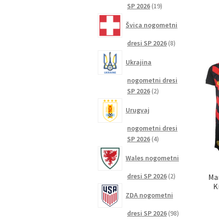
19
SP 2026
19
izdelkov
Švica nogometni
8
dresi SP 2026
8
izdelkov
Ukrajina
nogometni dresi
2
SP 2026
2
izdelka
Urugvaj
nogometni dresi
4
SP 2026
4
izdelki
Wales nogometni
2
dresi SP 2026
2
Man
K
izdelka
ZDA nogometni
98
dresi SP 2026
98