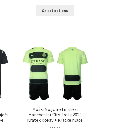
Ta
Select options
izdelek
ima
elek
več
a
različic.
č
Možnosti
ičic.
lahko
nosti
izberete
ko
na
erete
strani
izdelka
ani
elka
Moški Nogometni dresi
joči
Manchester City Tretji 2023
ke
Kratek Rokav + Kratke hlače