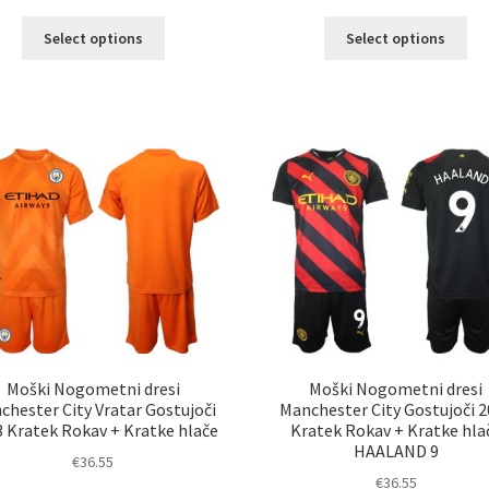
Ta
Ta
Select options
Select options
izdelek
izd
ima
im
več
ve
različic.
razl
Možnosti
Mož
lahko
lah
izberete
izb
na
na
strani
str
izdelka
izd
Moški Nogometni dresi
Moški Nogometni dresi
chester City Vratar Gostujoči
Manchester City Gostujoči 
 Kratek Rokav + Kratke hlače
Kratek Rokav + Kratke hla
HAALAND 9
€
36.55
€
36.55