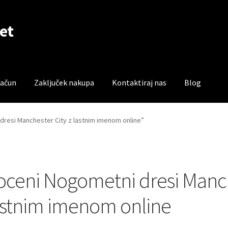
et
račun
Zaključek nakupa
Kontaktiraj nas
Blog
čun
Trgovina
Zaključek nakupa
 dresi Manchester City z lastnim imenom online”
oceni Nogometni dresi Manch
astnim imenom online