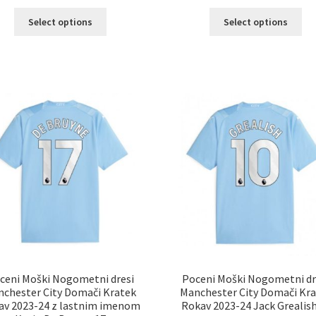
Ta
Ta
Select options
Select options
izdelek
izd
ima
im
več
ve
različic.
razl
Možnosti
Mož
lahko
lah
izberete
izb
na
na
strani
str
izdelka
izd
ceni Moški Nogometni dresi
Poceni Moški Nogometni dr
chester City Domači Kratek
Manchester City Domači Kr
av 2023-24 z lastnim imenom
Rokav 2023-24 Jack Grealish