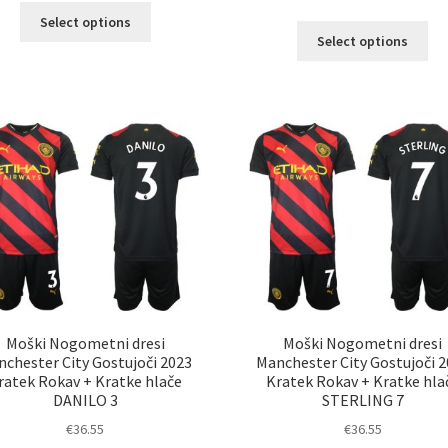
Ta
Select options
Ta
izdelek
Select options
izd
ima
im
več
ve
različic.
razl
Možnosti
Mož
lahko
lah
izberete
izb
na
na
strani
str
izdelka
izd
Moški Nogometni dresi
Moški Nogometni dresi
chester City Gostujoči 2023
Manchester City Gostujoči 
ratek Rokav + Kratke hlače
Kratek Rokav + Kratke hla
DANILO 3
STERLING 7
€
36.55
€
36.55