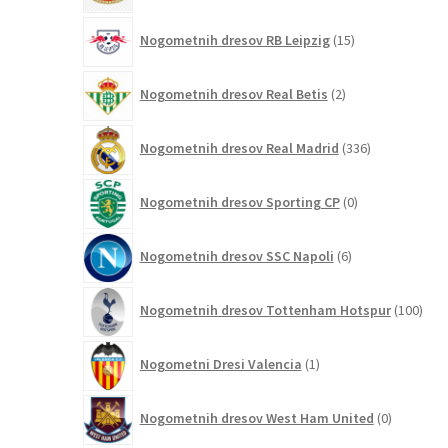
15
Nogometnih dresov RB Leipzig
15
izdelkov
2
Nogometnih dresov Real Betis
2
izdelka
336
Nogometnih dresov Real Madrid
336
izdelkov
0
Nogometnih dresov Sporting CP
0
izdelkov
6
Nogometnih dresov SSC Napoli
6
izdelkov
100
Nogometnih dresov Tottenham Hotspur
100
izde
1
Nogometni Dresi Valencia
1
izdelek
0
Nogometnih dresov West Ham United
0
izdelkov