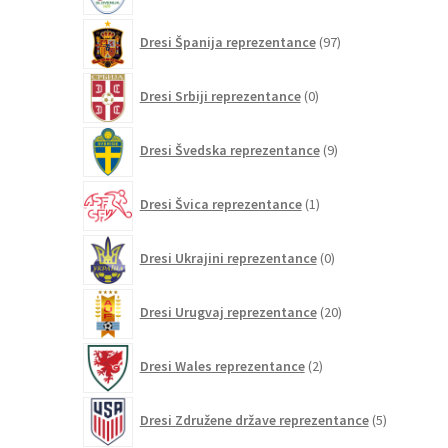
97
Dresi Španija reprezentance
97
izdelkov
0
Dresi Srbiji reprezentance
0
izdelkov
9
Dresi Švedska reprezentance
9
izdelkov
1
Dresi Švica reprezentance
1
izdelek
0
Dresi Ukrajini reprezentance
0
izdelkov
20
Dresi Urugvaj reprezentance
20
izdelkov
2
Dresi Wales reprezentance
2
izdelka
5
Dresi Združene države reprezentance
5
izdelkov