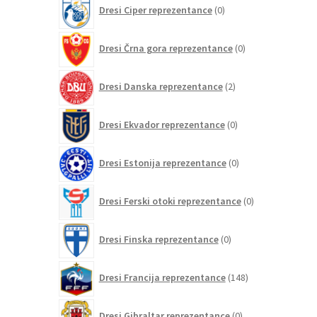
0
Dresi Ciper reprezentance
0
izdelkov
0
Dresi Črna gora reprezentance
0
izdelkov
2
Dresi Danska reprezentance
2
izdelka
0
Dresi Ekvador reprezentance
0
izdelkov
0
Dresi Estonija reprezentance
0
izdelkov
0
Dresi Ferski otoki reprezentance
0
izdelkov
0
Dresi Finska reprezentance
0
izdelkov
148
Dresi Francija reprezentance
148
izdelkov
0
Dresi Gibraltar reprezentance
0