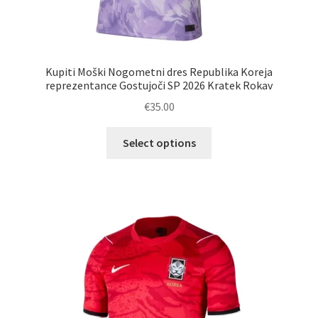
Kupiti Moški Nogometni dres Republika Koreja
reprezentance Gostujoči SP 2026 Kratek Rokav
€
35.00
Ta
Select options
izdelek
ima
več
različic.
Možnosti
lahko
izberete
na
strani
izdelka