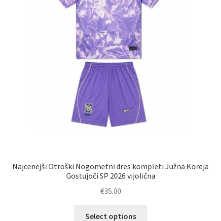
izdelka
Najcenejši Otroški Nogometni dres kompleti Južna Koreja
Gostujoči SP 2026 vijolična
€
35.00
Ta
Select options