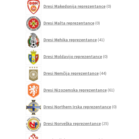
0
Dresi Makedonija reprezentance
0
izdelkov
0
Dresi Malta reprezentance
0
izdelkov
41
Dresi Mehika reprezentance
41
izdelkov
0
Dresi Moldavijo reprezentance
0
izdelkov
44
Dresi Nemčija reprezentance
44
izdelkov
61
Dresi Nizozemska reprezentance
61
izdelkov
0
Dresi Northern Irska reprezentance
0
izdelkov
25
Dresi Norveška reprezentance
25
izdelkov
4