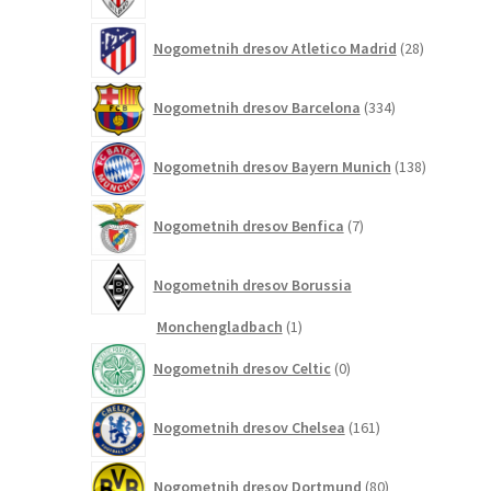
28
Nogometnih dresov Atletico Madrid
28
izdelkov
334
Nogometnih dresov Barcelona
334
izdelkov
138
Nogometnih dresov Bayern Munich
138
izdelkov
7
Nogometnih dresov Benfica
7
izdelkov
Nogometnih dresov Borussia
1
Monchengladbach
1
izdelek
0
Nogometnih dresov Celtic
0
izdelkov
161
Nogometnih dresov Chelsea
161
izdelkov
80
Nogometnih dresov Dortmund
80