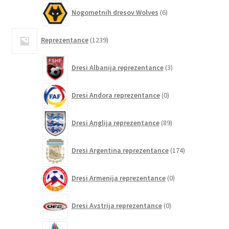
6
Nogometnih dresov Wolves
6
izdelkov
1239
Reprezentance
1239
izdelkov
3
Dresi Albanija reprezentance
3
izdelki
0
Dresi Andora reprezentance
0
izdelkov
89
Dresi Anglija reprezentance
89
izdelkov
174
Dresi Argentina reprezentance
174
izdelkov
0
Dresi Armenija reprezentance
0
izdelkov
0
Dresi Avstrija reprezentance
0
izdelkov
0