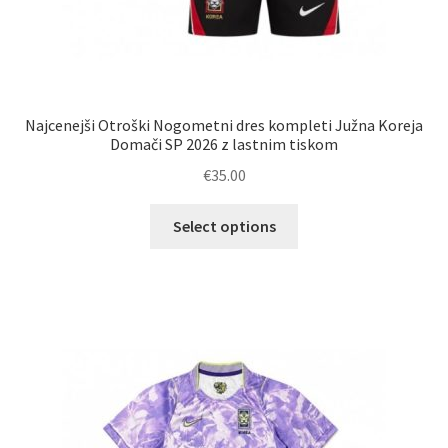
Najcenejši Otroški Nogometni dres kompleti Južna Koreja
Domači SP 2026 z lastnim tiskom
€
35.00
Ta
Select options
izdelek
ima
več
različic.
Možnosti
lahko
izberete
na
strani