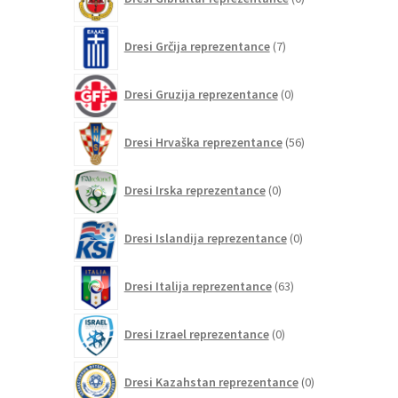
izdelkov
7
Dresi Grčija reprezentance
7
izdelkov
0
Dresi Gruzija reprezentance
0
izdelkov
56
Dresi Hrvaška reprezentance
56
izdelkov
0
Dresi Irska reprezentance
0
izdelkov
0
Dresi Islandija reprezentance
0
izdelkov
63
Dresi Italija reprezentance
63
izdelkov
0
Dresi Izrael reprezentance
0
izdelkov
0
Dresi Kazahstan reprezentance
0
izdelkov