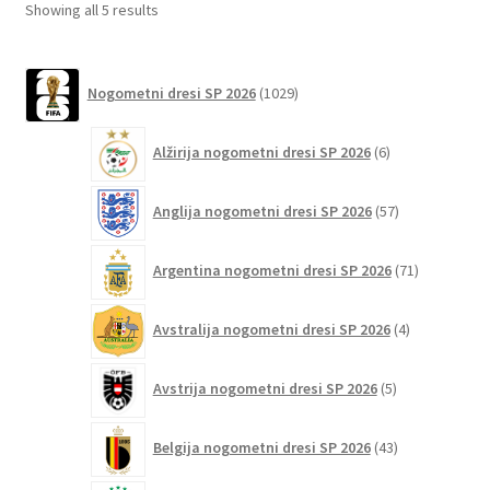
Sorted
Showing all 5 results
izberete
by
na
latest
1029
strani
Nogometni dresi SP 2026
1029
izdelkov
izdelka
6
Alžirija nogometni dresi SP 2026
6
izdelkov
57
Anglija nogometni dresi SP 2026
57
izdelkov
71
Argentina nogometni dresi SP 2026
71
izdelkov
4
Avstralija nogometni dresi SP 2026
4
izdelki
5
Avstrija nogometni dresi SP 2026
5
izdelkov
43
Belgija nogometni dresi SP 2026
43
izdelkov