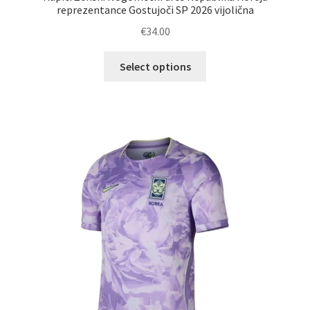
reprezentance Gostujoči SP 2026 vijolična
€
34.00
Ta
Select options
izdelek
ima
več
različic.
Možnosti
lahko
izberete
na
strani
izdelka