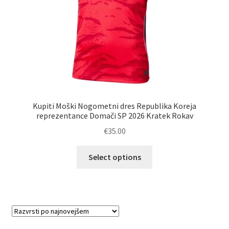
Kupiti Moški Nogometni dres Republika Koreja
reprezentance Domači SP 2026 Kratek Rokav
€
35.00
Ta
Select options
izdelek
ima
več
različic.
Možnosti
lahko