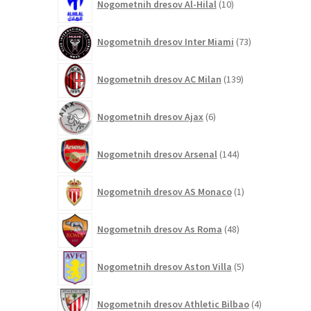
Nogometnih dresov Al-Hilal
10
izdelkov
73
Nogometnih dresov Inter Miami
73
izdelkov
139
Nogometnih dresov AC Milan
139
izdelkov
6
Nogometnih dresov Ajax
6
izdelkov
144
Nogometnih dresov Arsenal
144
izdelkov
1
Nogometnih dresov AS Monaco
1
izdelek
48
Nogometnih dresov As Roma
48
izdelkov
5
Nogometnih dresov Aston Villa
5
izdelkov
4
Nogometnih dresov Athletic Bilbao
4
izdelki