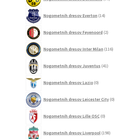
izdelkov
14
Nogometnih dresov Everton
14
izdelkov
2
Nogometnih dresov Feyenoord
2
izdelka
116
Nogometnih dresov Inter Milan
116
izdelkov
41
Nogometnih dresov Juventus
41
izdelkov
0
Nogometnih dresov Lazio
0
izdelkov
0
Nogometnih dresov Leicester City
0
izdelkov
0
Nogometnih dresov Lille OSC
0
izdelkov
198
Nogometnih dresov Liverpool
198
izdelkov