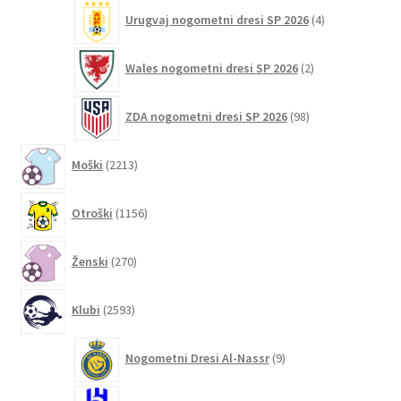
4
Urugvaj nogometni dresi SP 2026
4
izdelki
2
Wales nogometni dresi SP 2026
2
izdelka
98
ZDA nogometni dresi SP 2026
98
izdelkov
2213
Moški
2213
izdelkov
1156
Otroški
1156
izdelkov
270
Ženski
270
izdelkov
2593
Klubi
2593
izdelkov
9
Nogometni Dresi Al-Nassr
9
izdelkov
10