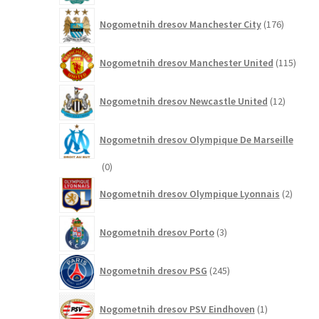
176
Nogometnih dresov Manchester City
176
izdelkov
115
Nogometnih dresov Manchester United
115
izdel
12
Nogometnih dresov Newcastle United
12
izdelkov
Nogometnih dresov Olympique De Marseille
0
0
izdelkov
2
Nogometnih dresov Olympique Lyonnais
2
izdelk
3
Nogometnih dresov Porto
3
izdelki
245
Nogometnih dresov PSG
245
izdelkov
1
Nogometnih dresov PSV Eindhoven
1
izdelek