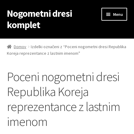
Nogometni dresi
Skip
Skip
Menu
to
to
komplet
navigation
content
Domov
Domov
Izdelki označeni z “Poceni nogometni dresi Republika
Koreja reprezentance z lastnim imenom”
Blog
Kontaktiraj nas
Poceni nogometni dresi
Košarica
Republika Koreja
reprezentance z lastnim
Moj račun
imenom
Trgovina
Zaključek nakupa