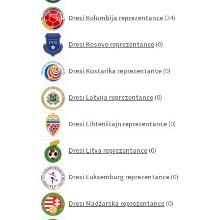
24
Dresi Kolumbija reprezentance
24
izdelkov
0
Dresi Kosovo reprezentance
0
izdelkov
0
Dresi Kostarika reprezentance
0
izdelkov
0
Dresi Latvija reprezentance
0
izdelkov
0
Dresi Lihtenštajn reprezentance
0
izdelkov
0
Dresi Litva reprezentance
0
izdelkov
0
Dresi Luksemburg reprezentance
0
izdelkov
0
Dresi Madžarska reprezentance
0
izdelkov