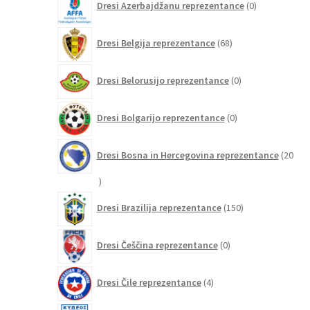
Dresi Azerbajdžanu reprezentance
0
izdelkov
68
Dresi Belgija reprezentance
68
izdelkov
0
Dresi Belorusijo reprezentance
0
izdelkov
0
Dresi Bolgarijo reprezentance
0
izdelkov
Dresi Bosna in Hercegovina reprezentance
20
20
izdelkov
150
Dresi Brazilija reprezentance
150
izdelkov
0
Dresi Češčina reprezentance
0
izdelkov
4
Dresi Čile reprezentance
4
izdelki