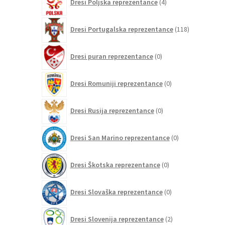
Dresi Poljska reprezentance
4
izdelki
118
Dresi Portugalska reprezentance
118
izdelkov
0
Dresi puran reprezentance
0
izdelkov
0
Dresi Romuniji reprezentance
0
izdelkov
0
Dresi Rusija reprezentance
0
izdelkov
0
Dresi San Marino reprezentance
0
izdelkov
0
Dresi Škotska reprezentance
0
izdelkov
0
Dresi Slovaška reprezentance
0
izdelkov
2
Dresi Slovenija reprezentance
2
izdelka