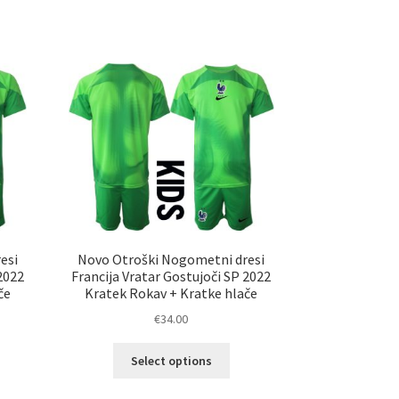
esi
Novo Otroški Nogometni dresi
2022
Francija Vratar Gostujoči SP 2022
če
Kratek Rokav + Kratke hlače
€
34.00
Ta
Select options
izdelek
elek
ima