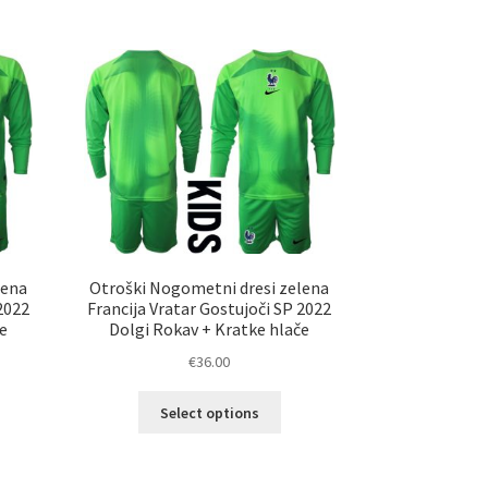
več
č
različic.
ičic.
Možnosti
nosti
lahko
ko
izberete
erete
na
strani
ani
izdelka
elka
lena
Otroški Nogometni dresi zelena
2022
Francija Vratar Gostujoči SP 2022
e
Dolgi Rokav + Kratke hlače
€
36.00
Ta
Select options
izdelek
elek
ima
a
več