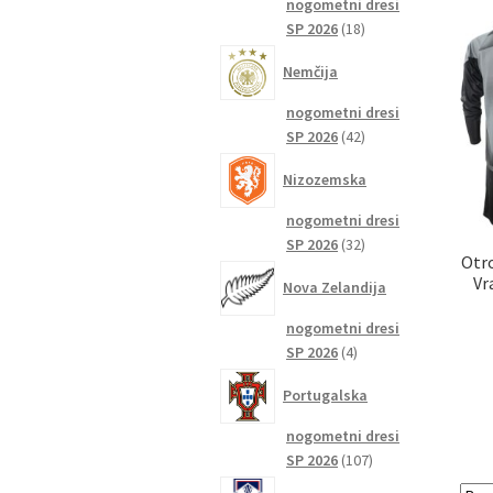
nogometni dresi
18
SP 2026
18
izdelkov
Nemčija
nogometni dresi
42
SP 2026
42
izdelkov
Nizozemska
nogometni dresi
32
SP 2026
32
Otro
izdelkov
Vr
Nova Zelandija
nogometni dresi
4
SP 2026
4
izdelki
Portugalska
nogometni dresi
107
SP 2026
107
izdelkov