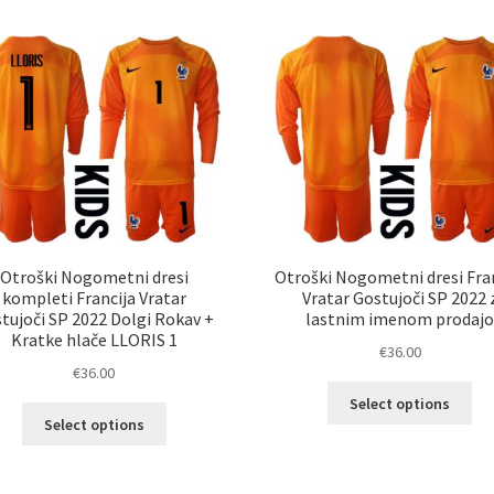
ve
različic.
razl
Možnosti
Mož
lahko
lah
izberete
izb
na
na
strani
str
izdelka
izd
Otroški Nogometni dresi
Otroški Nogometni dresi Fra
kompleti Francija Vratar
Vratar Gostujoči SP 2022 
tujoči SP 2022 Dolgi Rokav +
lastnim imenom prodaj
Kratke hlače LLORIS 1
€
36.00
€
36.00
Ta
Select options
Ta
izd
Select options
izdelek
im
ima
ve
več
razl