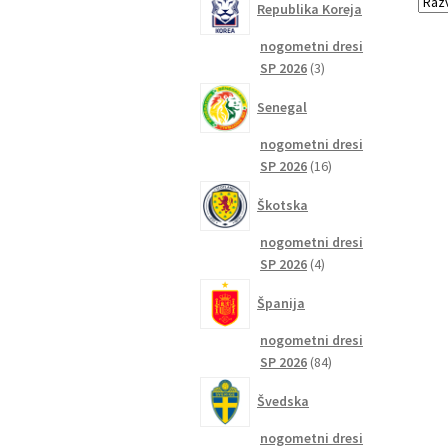
Republika Koreja
nogometni dresi
3
SP 2026
3
izdelki
Senegal
nogometni dresi
16
SP 2026
16
izdelkov
Škotska
nogometni dresi
4
SP 2026
4
izdelki
Španija
nogometni dresi
84
SP 2026
84
izdelkov
Švedska
nogometni dresi