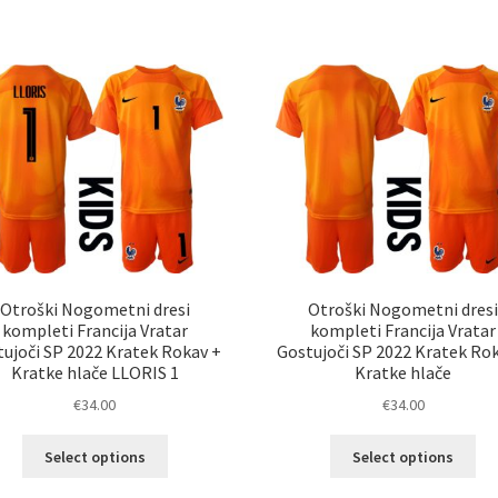
im
več
ve
različic.
razl
Možnosti
Mož
lahko
lah
izberete
izb
na
na
strani
str
izdelka
izd
Otroški Nogometni dresi
Otroški Nogometni dres
kompleti Francija Vratar
kompleti Francija Vratar
ujoči SP 2022 Kratek Rokav +
Gostujoči SP 2022 Kratek Ro
Kratke hlače LLORIS 1
Kratke hlače
€
34.00
€
34.00
Ta
Ta
Select options
Select options
izdelek
izd
ima
im