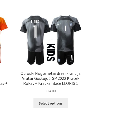
a
več
č
različic.
ičic.
Možnosti
nosti
lahko
ko
izberete
erete
na
strani
ani
izdelka
elka
i
Otroški Nogometni dresi Francija
Vratar Gostujoči SP 2022 Kratek
kav +
Rokav + Kratke hlače LLORIS 1
€
34.00
Ta
Select options
izdelek
elek
ima
a