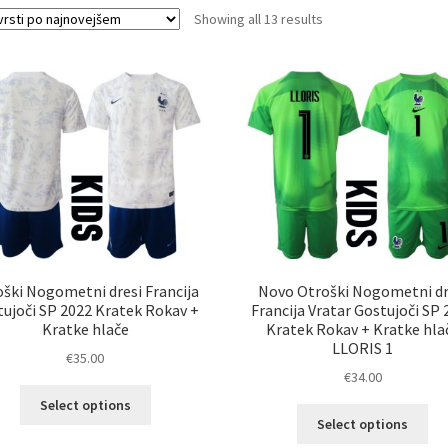
Sorted
Showing all 13 results
by
latest
ški Nogometni dresi Francija
Novo Otroški Nogometni dr
ujoči SP 2022 Kratek Rokav +
Francija Vratar Gostujoči SP 
Kratke hlače
Kratek Rokav + Kratke hla
LLORIS 1
€
35.00
€
34.00
Ta
Select options
Ta
izdelek
Select options
izd
ima