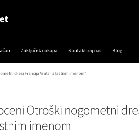
et
račun
Zaključek nakupa
Kontaktiraj nas
Blog
čun
Trgovina
Zaključek nakupa
gometni dresi Francija Vratar z lastnim imenom”
oceni Otroški nogometni dresi
astnim imenom