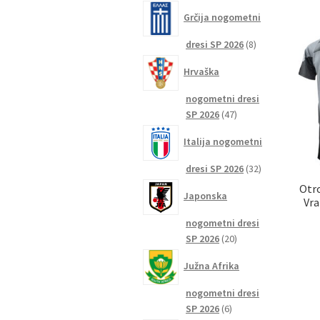
izdelkov
Grčija nogometni
8
dresi SP 2026
8
izdelkov
Hrvaška
nogometni dresi
47
SP 2026
47
izdelkov
Italija nogometni
32
dresi SP 2026
32
izdelkov
Otro
Japonska
Vra
nogometni dresi
20
SP 2026
20
izdelkov
Južna Afrika
nogometni dresi
6
SP 2026
6