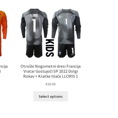
č
različic.
ičic.
Možnosti
nosti
lahko
ko
izberete
erete
na
strani
ani
izdelka
elka
ncija
Otroški Nogometni dresi Francija
z
Vratar Gostujoči SP 2022 Dolgi
o
Rokav + Kratke hlače LLORIS 1
€
36.00
Ta
Select options
elek
izdelek
a
ima
č
več
ičic.
različic.