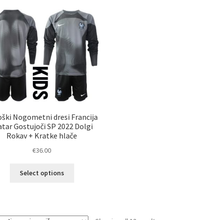
različic.
Mož
Možnosti
lah
lahko
izb
izberete
na
na
str
strani
izd
izdelka
ški Nogometni dresi Francija
atar Gostujoči SP 2022 Dolgi
Rokav + Kratke hlače
€
36.00
Ta
Select options
izdelek
ima
več
različic.