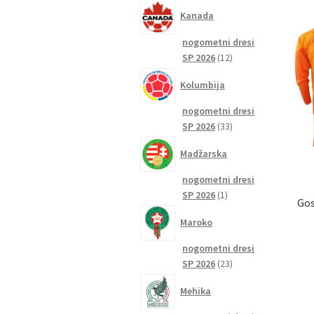
izdelkov
Kanada
nogometni dresi
12
SP 2026
12
izdelkov
Kolumbija
nogometni dresi
33
SP 2026
33
izdelkov
Madžarska
nogometni dresi
1
SP 2026
1
Gos
izdelek
Maroko
nogometni dresi
23
SP 2026
23
izdelkov
Mehika