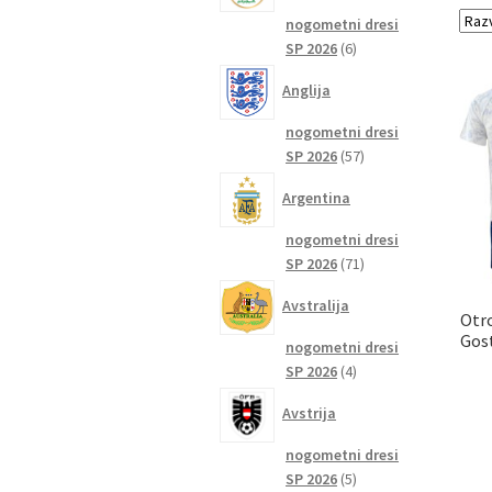
nogometni dresi
6
SP 2026
6
izdelkov
Anglija
nogometni dresi
57
SP 2026
57
izdelkov
Argentina
nogometni dresi
71
SP 2026
71
izdelkov
Avstralija
Otro
Gost
nogometni dresi
4
SP 2026
4
izdelki
Avstrija
nogometni dresi
5
SP 2026
5