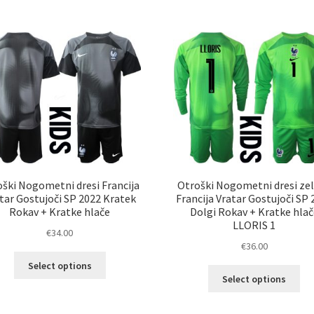
več
ve
različic.
razl
Možnosti
Mož
lahko
lah
izberete
izb
na
na
strani
str
izdelka
izd
ški Nogometni dresi Francija
Otroški Nogometni dresi ze
tar Gostujoči SP 2022 Kratek
Francija Vratar Gostujoči SP 
Rokav + Kratke hlače
Dolgi Rokav + Kratke hlač
LLORIS 1
€
34.00
€
36.00
Ta
Select options
Ta
izdelek
Select options
izd
ima
im
več