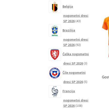
izdelkov
Belgija
nogometni dresi
43
SP 2026
43
izdelkov
Brazilija
nogometni dresi
92
SP 2026
92
izdelkov
Češka nogometni
3
dresi SP 2026
3
izdelki
Čile nogometni
Gost
5
dresi SP 2026
5
izdelkov
Francija
nogometni dresi
108
SP 2026
108