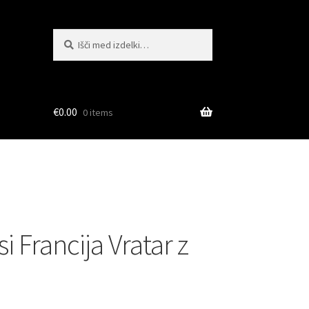
Išči:
Iskanje
€
0.00
0 items
 Francija Vratar z