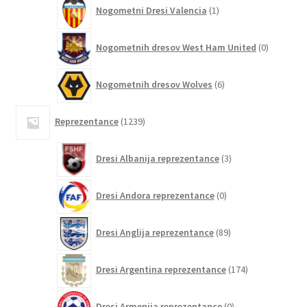
1
Nogometni Dresi Valencia
1
izdelek
0
Nogometnih dresov West Ham United
0
izdelkov
6
Nogometnih dresov Wolves
6
izdelkov
1239
Reprezentance
1239
izdelkov
3
Dresi Albanija reprezentance
3
izdelki
0
Dresi Andora reprezentance
0
izdelkov
89
Dresi Anglija reprezentance
89
izdelkov
174
Dresi Argentina reprezentance
174
izdelkov
0
Dresi Armenija reprezentance
0