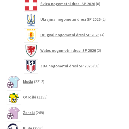
Švica nogometni dresi SP 2026
8
izdelkov
2
Ukrajina nogometni dresi SP 2026
2
izdelka
4
Urugvaj nogometni dresi SP 2026
4
izdelki
2
Wales nogometni dresi SP 2026
2
izdelka
98
ZDA nogometni dresi SP 2026
98
izdelkov
2212
Moški
2212
izdelkov
1155
Otroški
1155
izdelkov
269
Ženski
269
izdelkov
2590
Klubi
2590