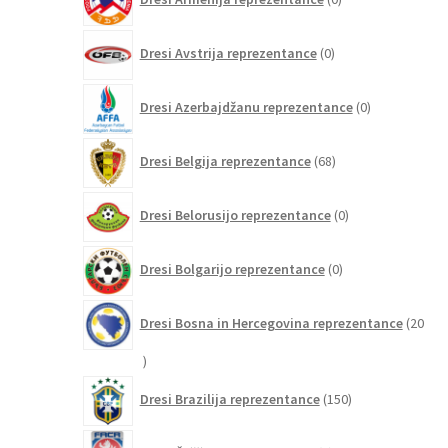
izdelkov
0
Dresi Avstrija reprezentance
0
izdelkov
0
Dresi Azerbajdžanu reprezentance
0
izdelkov
68
Dresi Belgija reprezentance
68
izdelkov
0
Dresi Belorusijo reprezentance
0
izdelkov
0
Dresi Bolgarijo reprezentance
0
izdelkov
Dresi Bosna in Hercegovina reprezentance
20
20
izdelkov
150
Dresi Brazilija reprezentance
150
izdelkov
0