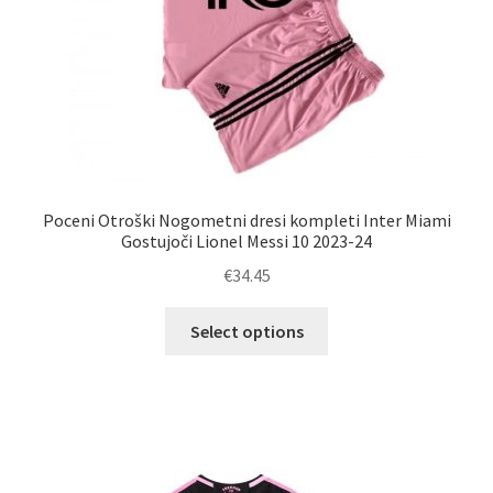
Poceni Otroški Nogometni dresi kompleti Inter Miami
Gostujoči Lionel Messi 10 2023-24
€
34.45
Ta
Select options
izdelek
ima
več
različic.
Možnosti
lahko