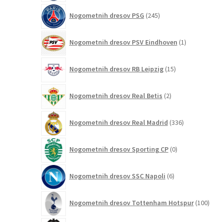
245
Nogometnih dresov PSG
245
izdelkov
1
Nogometnih dresov PSV Eindhoven
1
izdelek
15
Nogometnih dresov RB Leipzig
15
izdelkov
2
Nogometnih dresov Real Betis
2
izdelka
336
Nogometnih dresov Real Madrid
336
izdelkov
0
Nogometnih dresov Sporting CP
0
izdelkov
6
Nogometnih dresov SSC Napoli
6
izdelkov
100
Nogometnih dresov Tottenham Hotspur
100
izde