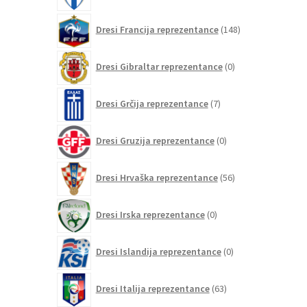
148
Dresi Francija reprezentance
148
izdelkov
0
Dresi Gibraltar reprezentance
0
izdelkov
7
Dresi Grčija reprezentance
7
izdelkov
0
Dresi Gruzija reprezentance
0
izdelkov
56
Dresi Hrvaška reprezentance
56
izdelkov
0
Dresi Irska reprezentance
0
izdelkov
0
Dresi Islandija reprezentance
0
izdelkov
63
Dresi Italija reprezentance
63
izdelkov