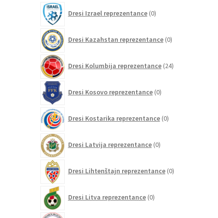
0
Dresi Izrael reprezentance
0
izdelkov
0
Dresi Kazahstan reprezentance
0
izdelkov
24
Dresi Kolumbija reprezentance
24
izdelkov
0
Dresi Kosovo reprezentance
0
izdelkov
0
Dresi Kostarika reprezentance
0
izdelkov
0
Dresi Latvija reprezentance
0
izdelkov
0
Dresi Lihtenštajn reprezentance
0
izdelkov
0
Dresi Litva reprezentance
0
izdelkov
0