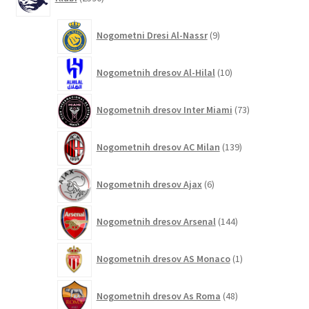
izdelkov
9
Nogometni Dresi Al-Nassr
9
izdelkov
10
Nogometnih dresov Al-Hilal
10
izdelkov
73
Nogometnih dresov Inter Miami
73
izdelkov
139
Nogometnih dresov AC Milan
139
izdelkov
6
Nogometnih dresov Ajax
6
izdelkov
144
Nogometnih dresov Arsenal
144
izdelkov
1
Nogometnih dresov AS Monaco
1
izdelek
48
Nogometnih dresov As Roma
48
izdelkov