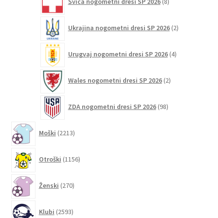
Švica nogometni dresi SP 2026
8
izdelkov
2
Ukrajina nogometni dresi SP 2026
2
izdelka
4
Urugvaj nogometni dresi SP 2026
4
izdelki
2
Wales nogometni dresi SP 2026
2
izdelka
98
ZDA nogometni dresi SP 2026
98
izdelkov
2213
Moški
2213
izdelkov
1156
Otroški
1156
izdelkov
270
Ženski
270
izdelkov
2593
Klubi
2593
izdelkov