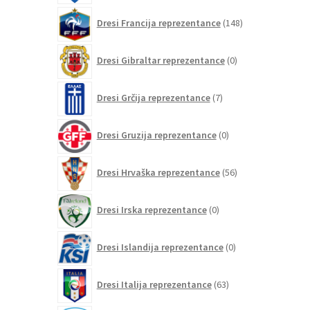
148
Dresi Francija reprezentance
148
izdelkov
0
Dresi Gibraltar reprezentance
0
izdelkov
7
Dresi Grčija reprezentance
7
izdelkov
0
Dresi Gruzija reprezentance
0
izdelkov
56
Dresi Hrvaška reprezentance
56
izdelkov
0
Dresi Irska reprezentance
0
izdelkov
0
Dresi Islandija reprezentance
0
izdelkov
63
Dresi Italija reprezentance
63
izdelkov