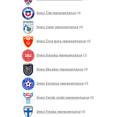
izdelkov
4
Dresi Čile reprezentance
4
izdelki
0
Dresi Ciper reprezentance
0
izdelkov
0
Dresi Črna gora reprezentance
0
izdelkov
2
Dresi Danska reprezentance
2
izdelka
0
Dresi Ekvador reprezentance
0
izdelkov
0
Dresi Estonija reprezentance
0
izdelkov
0
Dresi Ferski otoki reprezentance
0
izdelkov
0
Dresi Finska reprezentance
0
izdelkov