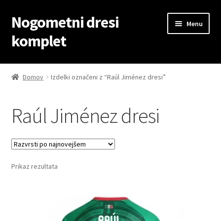
Nogometni dresi
Skip
Skip
Menu
to
to
komplet
navigation
content
Domov
Domov
Izdelki označeni z “Raúl Jiménez dresi”
Blog
Raúl Jiménez dresi
Kontaktiraj nas
Košarica
Prikaz rezultata
Moj račun
Trgovina
Zaključek nakupa