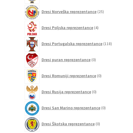
25
Dresi Norveška reprezentance
25
izdelkov
4
Dresi Poljska reprezentance
4
izdelki
118
Dresi Portugalska reprezentance
118
izdelkov
0
Dresi puran reprezentance
0
izdelkov
0
Dresi Romuniji reprezentance
0
izdelkov
0
Dresi Rusija reprezentance
0
izdelkov
0
Dresi San Marino reprezentance
0
izdelkov
0
Dresi Škotska reprezentance
0
izdelkov