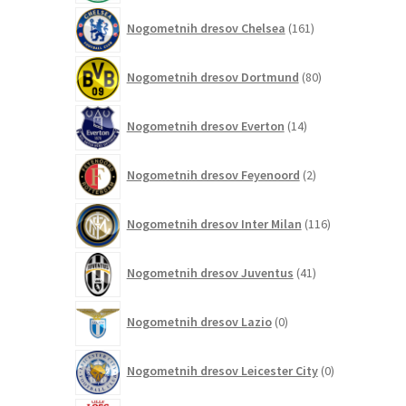
161
Nogometnih dresov Chelsea
161
izdelkov
80
Nogometnih dresov Dortmund
80
izdelkov
14
Nogometnih dresov Everton
14
izdelkov
2
Nogometnih dresov Feyenoord
2
izdelka
116
Nogometnih dresov Inter Milan
116
izdelkov
41
Nogometnih dresov Juventus
41
izdelkov
0
Nogometnih dresov Lazio
0
izdelkov
0
Nogometnih dresov Leicester City
0
izdelkov