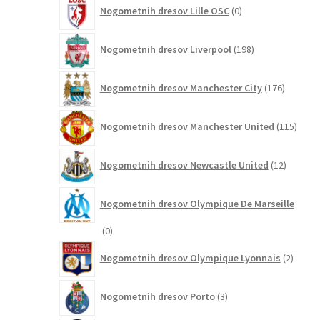
0
Nogometnih dresov Lille OSC
0
izdelkov
198
Nogometnih dresov Liverpool
198
izdelkov
176
Nogometnih dresov Manchester City
176
izdelkov
115
Nogometnih dresov Manchester United
115
izdel
12
Nogometnih dresov Newcastle United
12
izdelkov
Nogometnih dresov Olympique De Marseille
0
0
izdelkov
2
Nogometnih dresov Olympique Lyonnais
2
izdelk
3
Nogometnih dresov Porto
3
izdelki