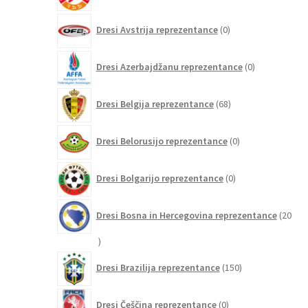
0
Dresi Avstrija reprezentance
0
izdelkov
0
Dresi Azerbajdžanu reprezentance
0
izdelkov
68
Dresi Belgija reprezentance
68
izdelkov
0
Dresi Belorusijo reprezentance
0
izdelkov
0
Dresi Bolgarijo reprezentance
0
izdelkov
Dresi Bosna in Hercegovina reprezentance
20
20
izdelkov
150
Dresi Brazilija reprezentance
150
izdelkov
0
Dresi Češčina reprezentance
0