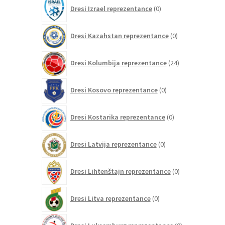
0
Dresi Izrael reprezentance
0
izdelkov
0
Dresi Kazahstan reprezentance
0
izdelkov
24
Dresi Kolumbija reprezentance
24
izdelkov
0
Dresi Kosovo reprezentance
0
izdelkov
0
Dresi Kostarika reprezentance
0
izdelkov
0
Dresi Latvija reprezentance
0
izdelkov
0
Dresi Lihtenštajn reprezentance
0
izdelkov
0
Dresi Litva reprezentance
0
izdelkov
0