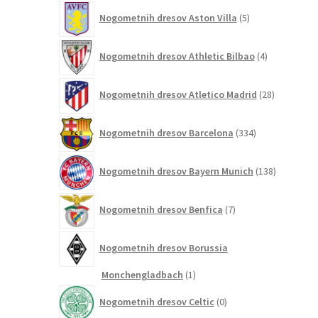
5
Nogometnih dresov Aston Villa
5
izdelkov
4
Nogometnih dresov Athletic Bilbao
4
izdelki
28
Nogometnih dresov Atletico Madrid
28
izdelkov
334
Nogometnih dresov Barcelona
334
izdelkov
138
Nogometnih dresov Bayern Munich
138
izdelkov
7
Nogometnih dresov Benfica
7
izdelkov
Nogometnih dresov Borussia
1
Monchengladbach
1
izdelek
0
Nogometnih dresov Celtic
0
izdelkov