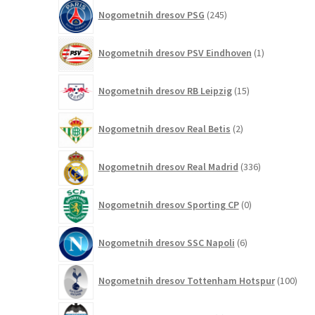
245
Nogometnih dresov PSG
245
izdelkov
1
Nogometnih dresov PSV Eindhoven
1
izdelek
15
Nogometnih dresov RB Leipzig
15
izdelkov
2
Nogometnih dresov Real Betis
2
izdelka
336
Nogometnih dresov Real Madrid
336
izdelkov
0
Nogometnih dresov Sporting CP
0
izdelkov
6
Nogometnih dresov SSC Napoli
6
izdelkov
100
Nogometnih dresov Tottenham Hotspur
100
izde
1