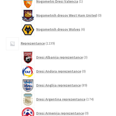
Nogometni Dresi Valencia
1
izdelek
0
Nogometnih dresov West Ham United
0
izdelkov
6
Nogometnih dresov Wolves
6
izdelkov
1239
Reprezentance
1239
izdelkov
3
Dresi Albanija reprezentance
3
izdelki
0
Dresi Andora reprezentance
0
izdelkov
89
Dresi Anglija reprezentance
89
izdelkov
174
Dresi Argentina reprezentance
174
izdelkov
0
Dresi Armenija reprezentance
0
izdelkov