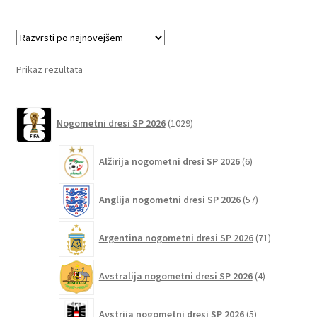
več
različic.
Možnosti
lahko
Prikaz rezultata
izberete
na
1029
strani
Nogometni dresi SP 2026
1029
izdelkov
izdelka
6
Alžirija nogometni dresi SP 2026
6
izdelkov
57
Anglija nogometni dresi SP 2026
57
izdelkov
71
Argentina nogometni dresi SP 2026
71
izdelkov
4
Avstralija nogometni dresi SP 2026
4
izdelki
5
Avstrija nogometni dresi SP 2026
5