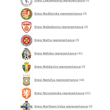
Dresi Luksemburg reprezentance
0
izdelkov
0
Dresi Madžarska reprezentance
0
izdelkov
0
Dresi Makedonija reprezentance
0
izdelkov
0
Dresi Malta reprezentance
0
izdelkov
41
Dresi Mehika reprezentance
41
izdelkov
0
Dresi Moldavijo reprezentance
0
izdelkov
44
Dresi Nemčija reprezentance
44
izdelkov
61
Dresi Nizozemska reprezentance
61
izdelkov
0
Dresi Northern Irska reprezentance
0
izdelkov