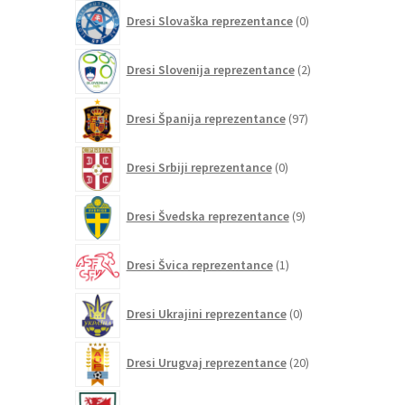
0
Dresi Slovaška reprezentance
0
izdelkov
2
Dresi Slovenija reprezentance
2
izdelka
97
Dresi Španija reprezentance
97
izdelkov
0
Dresi Srbiji reprezentance
0
izdelkov
9
Dresi Švedska reprezentance
9
izdelkov
1
Dresi Švica reprezentance
1
izdelek
0
Dresi Ukrajini reprezentance
0
izdelkov
20
Dresi Urugvaj reprezentance
20
izdelkov
2