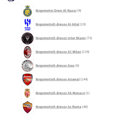
9
Nogometni Dresi Al-Nassr
9
izdelkov
10
Nogometnih dresov Al-Hilal
10
izdelkov
73
Nogometnih dresov Inter Miami
73
izdelkov
139
Nogometnih dresov AC Milan
139
izdelkov
6
Nogometnih dresov Ajax
6
izdelkov
144
Nogometnih dresov Arsenal
144
izdelkov
1
Nogometnih dresov AS Monaco
1
izdelek
48
Nogometnih dresov As Roma
48
izdelkov