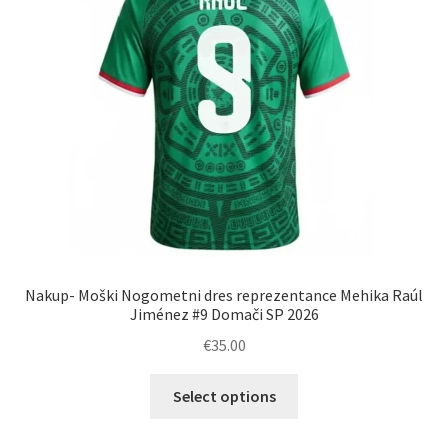
Nakup- Moški Nogometni dres reprezentance Mehika Raúl
Jiménez #9 Domači SP 2026
€
35.00
Ta
Select options
izdelek
ima