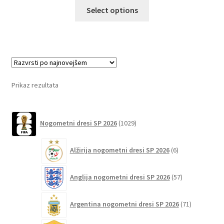
Ta
Select options
izdelek
ima
več
različic.
Možnosti
lahko
Prikaz rezultata
izberete
na
1029
strani
Nogometni dresi SP 2026
1029
izdelkov
izdelka
6
Alžirija nogometni dresi SP 2026
6
izdelkov
57
Anglija nogometni dresi SP 2026
57
izdelkov
71
Argentina nogometni dresi SP 2026
71
izdelkov