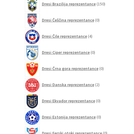
Dresi Brazilija reprezentance
150
izdelkov
0
Dresi Češčina reprezentance
0
izdelkov
4
Dresi Čile reprezentance
4
izdelki
0
Dresi Ciper reprezentance
0
izdelkov
0
Dresi Črna gora reprezentance
0
izdelkov
2
Dresi Danska reprezentance
2
izdelka
0
Dresi Ekvador reprezentance
0
izdelkov
0
Dresi Estonija reprezentance
0
izdelkov
0
Dresi Ferski otoki reprezentance
0