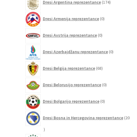
Dresi Argentina reprezentance
174
izdelkov
0
Dresi Armenija reprezentance
0
izdelkov
0
Dresi Avstrija reprezentance
0
izdelkov
0
Dresi Azerbajdžanu reprezentance
0
izdelkov
68
Dresi Belgija reprezentance
68
izdelkov
0
Dresi Belorusijo reprezentance
0
izdelkov
0
Dresi Bolgarijo reprezentance
0
izdelkov
Dresi Bosna in Hercegovina reprezentance
20
20
izdelkov
150