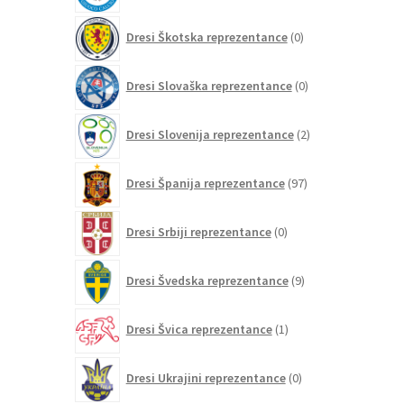
0
Dresi Škotska reprezentance
0
izdelkov
0
Dresi Slovaška reprezentance
0
izdelkov
2
Dresi Slovenija reprezentance
2
izdelka
97
Dresi Španija reprezentance
97
izdelkov
0
Dresi Srbiji reprezentance
0
izdelkov
9
Dresi Švedska reprezentance
9
izdelkov
1
Dresi Švica reprezentance
1
izdelek
0
Dresi Ukrajini reprezentance
0
izdelkov