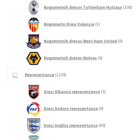
100
Nogometnih dresov Tottenham Hotspur
100
izde
1
Nogometni Dresi Valencia
1
izdelek
0
Nogometnih dresov West Ham United
0
izdelkov
6
Nogometnih dresov Wolves
6
izdelkov
1239
Reprezentance
1239
izdelkov
3
Dresi Albanija reprezentance
3
izdelki
0
Dresi Andora reprezentance
0
izdelkov
89
Dresi Anglija reprezentance
89
izdelkov
174