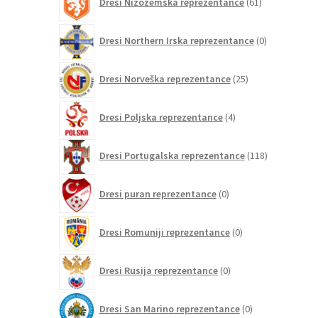
Dresi Nizozemska reprezentance
61
izdelkov
0
Dresi Northern Irska reprezentance
0
izdelkov
25
Dresi Norveška reprezentance
25
izdelkov
4
Dresi Poljska reprezentance
4
izdelki
118
Dresi Portugalska reprezentance
118
izdelkov
0
Dresi puran reprezentance
0
izdelkov
0
Dresi Romuniji reprezentance
0
izdelkov
0
Dresi Rusija reprezentance
0
izdelkov
0
Dresi San Marino reprezentance
0
izdelkov