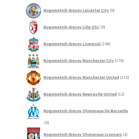
0
Nogometnih dresov Leicester City
0
izdelkov
0
Nogometnih dresov Lille OSC
0
izdelkov
198
Nogometnih dresov Liverpool
198
izdelkov
176
Nogometnih dresov Manchester City
176
izdelkov
115
Nogometnih dresov Manchester United
115
izdel
12
Nogometnih dresov Newcastle United
12
izdelkov
Nogometnih dresov Olympique De Marseille
0
0
izdelkov
2
Nogometnih dresov Olympique Lyonnais
2
izdelk