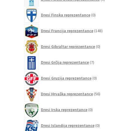
izdelkov
0
Dresi Finska reprezentance
0
izdelkov
148
Dresi Francija reprezentance
148
izdelkov
0
Dresi Gibraltar reprezentance
0
izdelkov
7
Dresi Grčija reprezentance
7
izdelkov
0
Dresi Gruzija reprezentance
0
izdelkov
56
Dresi Hrvaška reprezentance
56
izdelkov
0
Dresi Irska reprezentance
0
izdelkov
0
Dresi Islandija reprezentance
0
izdelkov