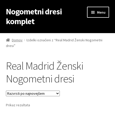
Nogometni dresi
Skip
Skip
Menu
to
to
komplet
navigation
content
Domov
Domov
Izdelki označeni z “Real Madrid Ženski Nogometni
dresi”
Blog
Kontaktiraj nas
Real Madrid Ženski
Košarica
Nogometni dresi
Moj račun
Trgovina
Prikaz rezultata
Zaključek nakupa