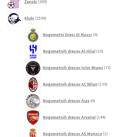
Ženski
269
izdelkov
2590
Klubi
2590
izdelkov
9
Nogometni Dresi Al-Nassr
9
izdelkov
10
Nogometnih dresov Al-Hilal
10
izdelkov
73
Nogometnih dresov Inter Miami
73
izdelkov
139
Nogometnih dresov AC Milan
139
izdelkov
6
Nogometnih dresov Ajax
6
izdelkov
144
Nogometnih dresov Arsenal
144
izdelkov
1
Nogometnih dresov AS Monaco
1
izdelek