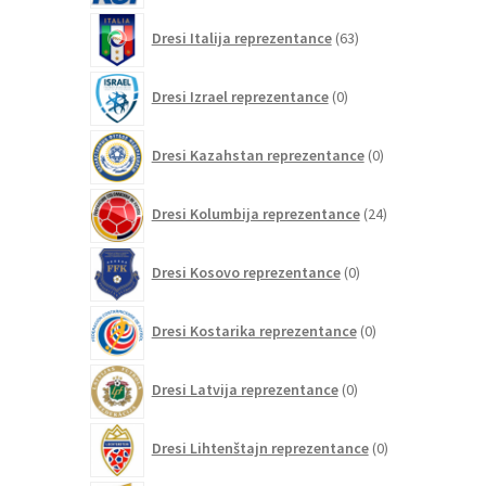
63
Dresi Italija reprezentance
63
izdelkov
0
Dresi Izrael reprezentance
0
izdelkov
0
Dresi Kazahstan reprezentance
0
izdelkov
24
Dresi Kolumbija reprezentance
24
izdelkov
0
Dresi Kosovo reprezentance
0
izdelkov
0
Dresi Kostarika reprezentance
0
izdelkov
0
Dresi Latvija reprezentance
0
izdelkov
0
Dresi Lihtenštajn reprezentance
0
izdelkov