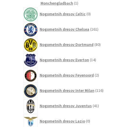
1
Monchengladbach
1
izdelek
0
Nogometnih dresov Celtic
0
izdelkov
161
Nogometnih dresov Chelsea
161
izdelkov
80
Nogometnih dresov Dortmund
80
izdelkov
14
Nogometnih dresov Everton
14
izdelkov
2
Nogometnih dresov Feyenoord
2
izdelka
116
Nogometnih dresov Inter Milan
116
izdelkov
41
Nogometnih dresov Juventus
41
izdelkov
0
Nogometnih dresov Lazio
0
izdelkov