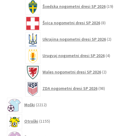
19
Švedska nogometni dresi SP 2026
19
izdelkov
8
Švica nogometni dresi SP 2026
8
izdelkov
2
Ukrajina nogometni dresi SP 2026
2
izdelka
4
Urugvaj nogometni dresi SP 2026
4
izdelki
2
Wales nogometni dresi SP 2026
2
izdelka
98
ZDA nogometni dresi SP 2026
98
izdelkov
2212
Moški
2212
izdelkov
1155
Otroški
1155
izdelkov
269