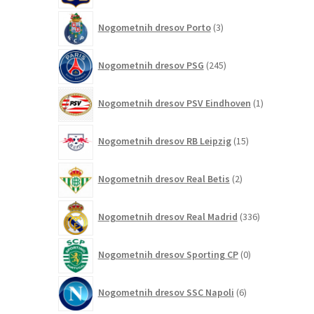
3
Nogometnih dresov Porto
3
izdelki
245
Nogometnih dresov PSG
245
izdelkov
1
Nogometnih dresov PSV Eindhoven
1
izdelek
15
Nogometnih dresov RB Leipzig
15
izdelkov
2
Nogometnih dresov Real Betis
2
izdelka
336
Nogometnih dresov Real Madrid
336
izdelkov
0
Nogometnih dresov Sporting CP
0
izdelkov
6
Nogometnih dresov SSC Napoli
6
izdelkov