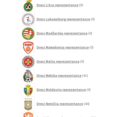
0
Dresi Litva reprezentance
0
izdelkov
0
Dresi Luksemburg reprezentance
0
izdelkov
0
Dresi Madžarska reprezentance
0
izdelkov
0
Dresi Makedonija reprezentance
0
izdelkov
0
Dresi Malta reprezentance
0
izdelkov
41
Dresi Mehika reprezentance
41
izdelkov
0
Dresi Moldavijo reprezentance
0
izdelkov
44
Dresi Nemčija reprezentance
44
izdelkov
61