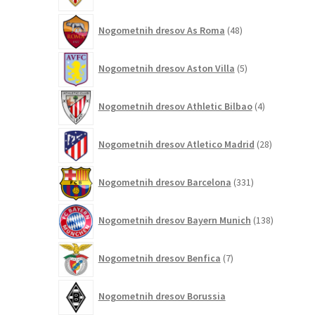
48
Nogometnih dresov As Roma
48
izdelkov
5
Nogometnih dresov Aston Villa
5
izdelkov
4
Nogometnih dresov Athletic Bilbao
4
izdelki
28
Nogometnih dresov Atletico Madrid
28
izdelkov
331
Nogometnih dresov Barcelona
331
izdelkov
138
Nogometnih dresov Bayern Munich
138
izdelkov
7
Nogometnih dresov Benfica
7
izdelkov
Nogometnih dresov Borussia