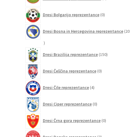
izdelkov
0
Dresi Bolgarijo reprezentance
0
izdelkov
Dresi Bosna in Hercegovina reprezentance
20
20
izdelkov
150
Dresi Brazilija reprezentance
150
izdelkov
0
Dresi Češčina reprezentance
0
izdelkov
4
Dresi Čile reprezentance
4
izdelki
0
Dresi Ciper reprezentance
0
izdelkov
0
Dresi Črna gora reprezentance
0
izdelkov
2