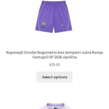
Najcenejši Otroški Nogometni dres kompleti Južna Koreja
Gostujoči SP 2026 vijolična
€
35.00
Ta
Select options
izdelek
ima
več
različic.
Možnosti