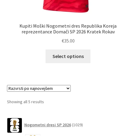
Kupiti Moški Nogometni dres Republika Koreja
reprezentance Domači SP 2026 Kratek Rokav
€
35.00
Ta
Select options
izdelek
ima
več
različic.
Možnosti
lahko
Sorted
Showing all 5 results
izberete
by
na
latest
1029
strani
Nogometni dresi SP 2026
1029
izdelkov
izdelka