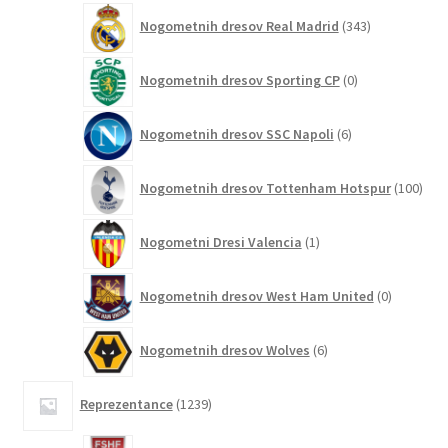
343
Nogometnih dresov Real Madrid
343
izdelkov
0
Nogometnih dresov Sporting CP
0
izdelkov
6
Nogometnih dresov SSC Napoli
6
izdelkov
100
Nogometnih dresov Tottenham Hotspur
100
izde
1
Nogometni Dresi Valencia
1
izdelek
0
Nogometnih dresov West Ham United
0
izdelkov
6
Nogometnih dresov Wolves
6
izdelkov
1239
Reprezentance
1239
izdelkov
3