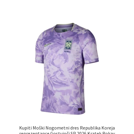
ima
več
različic.
Možnosti
lahko
izberete
na
strani
izdelka
Kupiti Moški Nogometni dres Republika Koreja
reprezentance Gostujoči SP 2026 Kratek Rokav