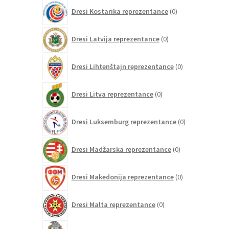
0
Dresi Kostarika reprezentance
0
izdelkov
0
Dresi Latvija reprezentance
0
izdelkov
0
Dresi Lihtenštajn reprezentance
0
izdelkov
0
Dresi Litva reprezentance
0
izdelkov
0
Dresi Luksemburg reprezentance
0
izdelkov
0
Dresi Madžarska reprezentance
0
izdelkov
0
Dresi Makedonija reprezentance
0
izdelkov
0
Dresi Malta reprezentance
0
izdelkov
41