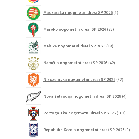
1
Madžarska nogometni dresi SP 2026
1
izdelek
23
Maroko nogometni dresi SP 2026
23
izdelkov
18
Mehika nogometni dresi SP 2026
18
izdelkov
42
Nemčija nogometni dresi SP 2026
42
izdelkov
32
Nizozemska nogometni dresi SP 2026
32
izdelkov
4
Nova Zelandija nogometni dresi SP 2026
4
izdelki
107
Portugalska nogometni dresi SP 2026
107
izdelko
3
Republika Koreja nogometni dresi SP 2026
3
izdelk