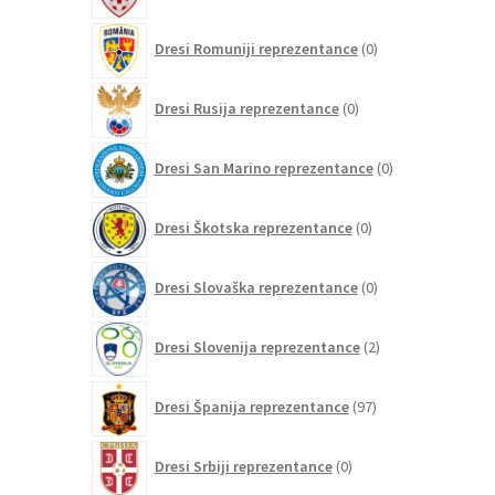
0
Dresi Romuniji reprezentance
0
izdelkov
0
Dresi Rusija reprezentance
0
izdelkov
0
Dresi San Marino reprezentance
0
izdelkov
0
Dresi Škotska reprezentance
0
izdelkov
0
Dresi Slovaška reprezentance
0
izdelkov
2
Dresi Slovenija reprezentance
2
izdelka
97
Dresi Španija reprezentance
97
izdelkov
0
Dresi Srbiji reprezentance
0
izdelkov