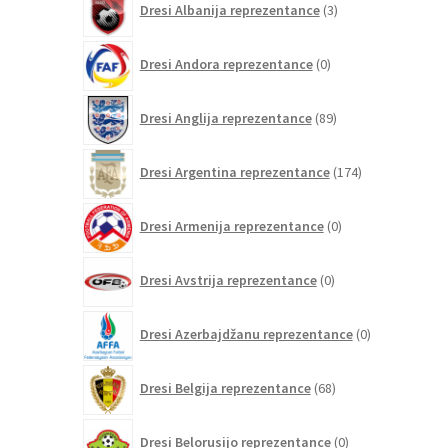
Dresi Albanija reprezentance
3
izdelki
0
Dresi Andora reprezentance
0
izdelkov
89
Dresi Anglija reprezentance
89
izdelkov
174
Dresi Argentina reprezentance
174
izdelkov
0
Dresi Armenija reprezentance
0
izdelkov
0
Dresi Avstrija reprezentance
0
izdelkov
0
Dresi Azerbajdžanu reprezentance
0
izdelkov
68
Dresi Belgija reprezentance
68
izdelkov
0
Dresi Belorusijo reprezentance
0