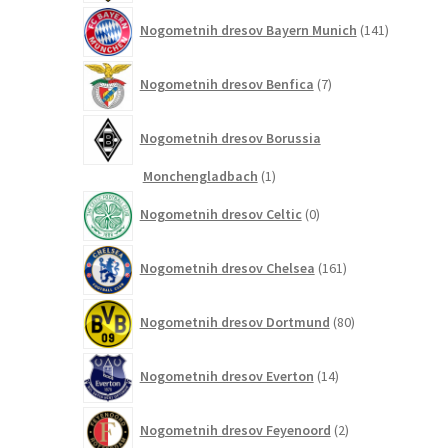
141
Nogometnih dresov Bayern Munich
141
izdelkov
7
Nogometnih dresov Benfica
7
izdelkov
Nogometnih dresov Borussia
1
Monchengladbach
1
izdelek
0
Nogometnih dresov Celtic
0
izdelkov
161
Nogometnih dresov Chelsea
161
izdelkov
80
Nogometnih dresov Dortmund
80
izdelkov
14
Nogometnih dresov Everton
14
izdelkov
2
Nogometnih dresov Feyenoord
2
izdelka