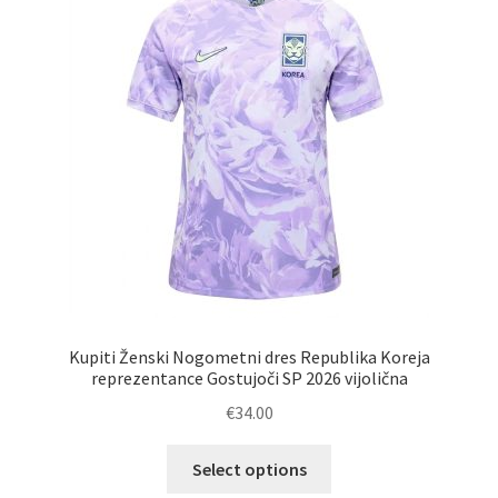
lahko
izberete
na
strani
izdelka
Kupiti Ženski Nogometni dres Republika Koreja
reprezentance Gostujoči SP 2026 vijolična
€
34.00
Ta
Select options
izdelek