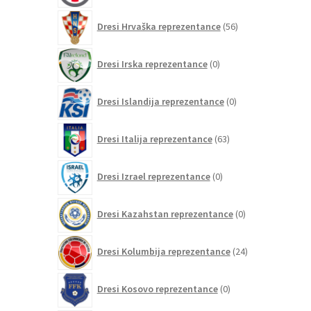
56
Dresi Hrvaška reprezentance
56
izdelkov
0
Dresi Irska reprezentance
0
izdelkov
0
Dresi Islandija reprezentance
0
izdelkov
63
Dresi Italija reprezentance
63
izdelkov
0
Dresi Izrael reprezentance
0
izdelkov
0
Dresi Kazahstan reprezentance
0
izdelkov
24
Dresi Kolumbija reprezentance
24
izdelkov
0
Dresi Kosovo reprezentance
0
izdelkov