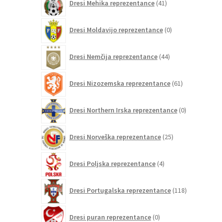
Dresi Mehika reprezentance
41
izdelkov
0
Dresi Moldavijo reprezentance
0
izdelkov
44
Dresi Nemčija reprezentance
44
izdelkov
61
Dresi Nizozemska reprezentance
61
izdelkov
0
Dresi Northern Irska reprezentance
0
izdelkov
25
Dresi Norveška reprezentance
25
izdelkov
4
Dresi Poljska reprezentance
4
izdelki
118
Dresi Portugalska reprezentance
118
izdelkov
0
Dresi puran reprezentance
0
izdelkov