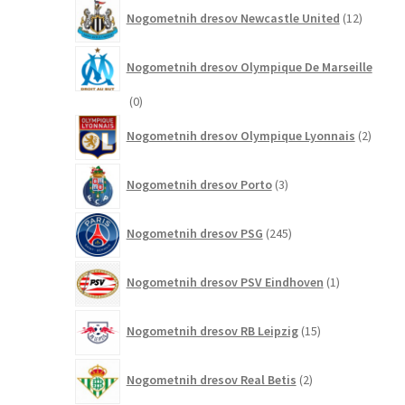
12
Nogometnih dresov Newcastle United
12
izdelkov
Nogometnih dresov Olympique De Marseille
0
0
izdelkov
2
Nogometnih dresov Olympique Lyonnais
2
izdelk
3
Nogometnih dresov Porto
3
izdelki
245
Nogometnih dresov PSG
245
izdelkov
1
Nogometnih dresov PSV Eindhoven
1
izdelek
15
Nogometnih dresov RB Leipzig
15
izdelkov
2
Nogometnih dresov Real Betis
2
izdelka