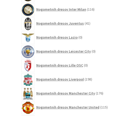
116
Nogometnih dresov Inter Milan
116
izdelkov
41
Nogometnih dresov Juventus
41
izdelkov
0
Nogometnih dresov Lazio
0
izdelkov
0
Nogometnih dresov Leicester City
0
izdelkov
0
Nogometnih dresov Lille OSC
0
izdelkov
198
Nogometnih dresov Liverpool
198
izdelkov
176
Nogometnih dresov Manchester City
176
izdelkov
115
Nogometnih dresov Manchester United
115
izdel