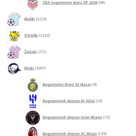
ZDA nogometni dresi SP 2026
98
izdelkov
2220
Moški
2220
izdelkov
1162
Otroški
1162
izdelkov
271
Ženski
271
izdelkov
2607
Klubi
2607
izdelkov
9
Nogometni Dresi Al-Nassr
9
izdelkov
10
Nogometnih dresov Al-Hilal
10
izdelkov
73
Nogometnih dresov Inter Miami
73
izdelkov
139
Nogometnih dresov AC Milan
139