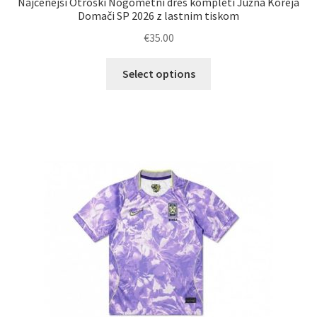
Najcenejši Otroški Nogometni dres kompleti Južna Koreja
Domači SP 2026 z lastnim tiskom
€
35.00
Ta
Select options
izdelek
ima
več
različic.
Možnosti
lahko
izberete
na
strani
izdelka