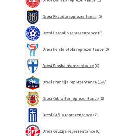
Dresi Danska reprezentance
2
izdelka
0
Dresi Ekvador reprezentance
0
izdelkov
0
Dresi Estonija reprezentance
0
izdelkov
0
Dresi Ferski otoki reprezentance
0
izdelkov
0
Dresi Finska reprezentance
0
izdelkov
148
Dresi Francija reprezentance
148
izdelkov
0
Dresi Gibraltar reprezentance
0
izdelkov
7
Dresi Grčija reprezentance
7
izdelkov
0
Dresi Gruzija reprezentance
0
izdelkov