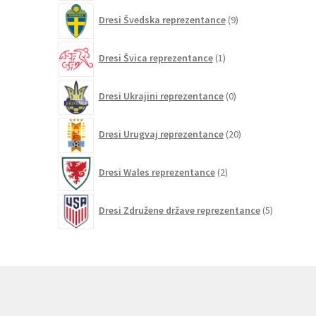
9
Dresi Švedska reprezentance
9
izdelkov
1
Dresi Švica reprezentance
1
izdelek
0
Dresi Ukrajini reprezentance
0
izdelkov
20
Dresi Urugvaj reprezentance
20
izdelkov
2
Dresi Wales reprezentance
2
izdelka
5
Dresi Združene države reprezentance
5
izdelkov