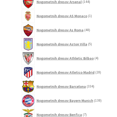
Nogometnih dresov Arsenal
144
izdelkov
1
Nogometnih dresov AS Monaco
1
izdelek
48
Nogometnih dresov As Roma
48
izdelkov
5
Nogometnih dresov Aston Villa
5
izdelkov
4
Nogometnih dresov Athletic Bilbao
4
izdelki
28
Nogometnih dresov Atletico Madrid
28
izdelkov
334
Nogometnih dresov Barcelona
334
izdelkov
138
Nogometnih dresov Bayern Munich
138
izdelkov
7
Nogometnih dresov Benfica
7
izdelkov