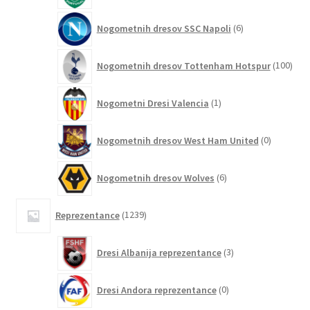
6
Nogometnih dresov SSC Napoli
6
izdelkov
100
Nogometnih dresov Tottenham Hotspur
100
izde
1
Nogometni Dresi Valencia
1
izdelek
0
Nogometnih dresov West Ham United
0
izdelkov
6
Nogometnih dresov Wolves
6
izdelkov
1239
Reprezentance
1239
izdelkov
3
Dresi Albanija reprezentance
3
izdelki
0
Dresi Andora reprezentance
0
izdelkov