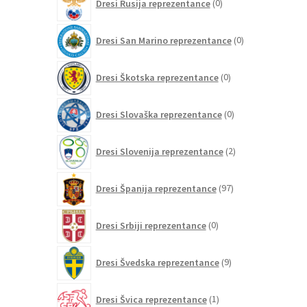
Dresi Rusija reprezentance
0
izdelkov
0
Dresi San Marino reprezentance
0
izdelkov
0
Dresi Škotska reprezentance
0
izdelkov
0
Dresi Slovaška reprezentance
0
izdelkov
2
Dresi Slovenija reprezentance
2
izdelka
97
Dresi Španija reprezentance
97
izdelkov
0
Dresi Srbiji reprezentance
0
izdelkov
9
Dresi Švedska reprezentance
9
izdelkov
1
Dresi Švica reprezentance
1
izdelek