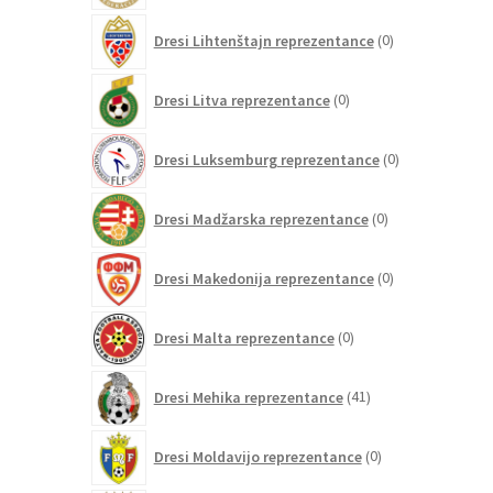
0
Dresi Lihtenštajn reprezentance
0
izdelkov
0
Dresi Litva reprezentance
0
izdelkov
0
Dresi Luksemburg reprezentance
0
izdelkov
0
Dresi Madžarska reprezentance
0
izdelkov
0
Dresi Makedonija reprezentance
0
izdelkov
0
Dresi Malta reprezentance
0
izdelkov
41
Dresi Mehika reprezentance
41
izdelkov
0
Dresi Moldavijo reprezentance
0
izdelkov