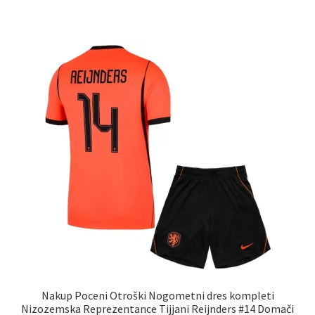
ima
več
različic.
Možnosti
lahko
izberete
na
strani
izdelka
Nakup Poceni Otroški Nogometni dres kompleti
Nizozemska Reprezentance Tijjani Reijnders #14 Domači