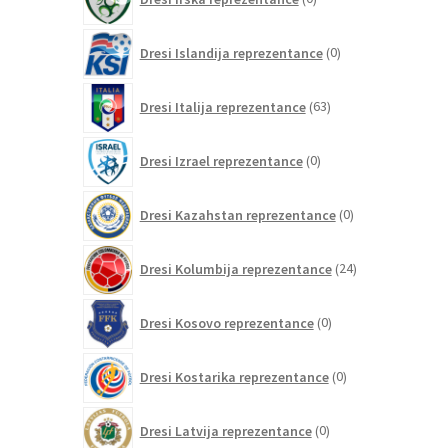
izdelkov
0
Dresi Islandija reprezentance
0
izdelkov
63
Dresi Italija reprezentance
63
izdelkov
0
Dresi Izrael reprezentance
0
izdelkov
0
Dresi Kazahstan reprezentance
0
izdelkov
24
Dresi Kolumbija reprezentance
24
izdelkov
0
Dresi Kosovo reprezentance
0
izdelkov
0
Dresi Kostarika reprezentance
0
izdelkov
0
Dresi Latvija reprezentance
0
izdelkov