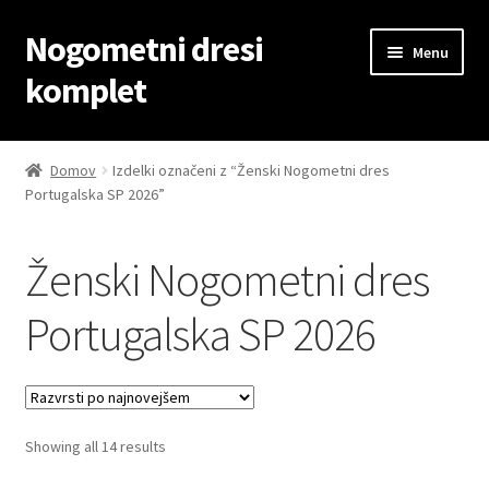
Nogometni dresi
Skip
Skip
Menu
to
to
komplet
navigation
content
Domov
Domov
Izdelki označeni z “Ženski Nogometni dres
Portugalska SP 2026”
Blog
Kontaktiraj nas
Ženski Nogometni dres
Košarica
Portugalska SP 2026
Moj račun
Trgovina
Sorted
Showing all 14 results
by
Zaključek nakupa