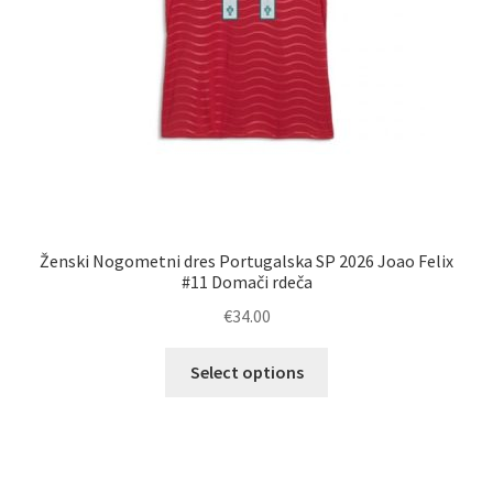
Ženski Nogometni dres Portugalska SP 2026 Joao Felix
#11 Domači rdeča
€
34.00
Ta
Select options
izdelek
ima
več
različic.