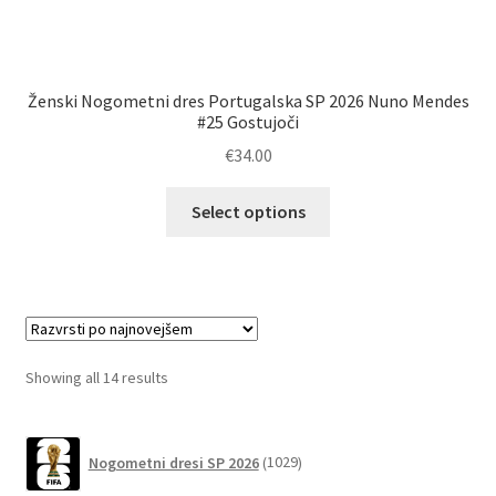
Ženski Nogometni dres Portugalska SP 2026 Nuno Mendes
#25 Gostujoči
€
34.00
Ta
Select options
izdelek
ima
več
različic.
Možnosti
lahko
Sorted
Showing all 14 results
izberete
by
na
latest
1029
strani
Nogometni dresi SP 2026
1029
izdelkov
izdelka