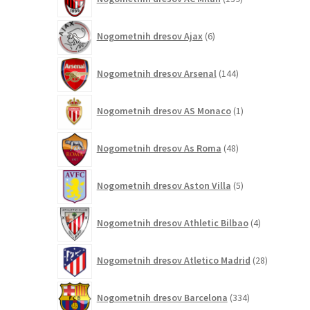
izdelkov
6
Nogometnih dresov Ajax
6
izdelkov
144
Nogometnih dresov Arsenal
144
izdelkov
1
Nogometnih dresov AS Monaco
1
izdelek
48
Nogometnih dresov As Roma
48
izdelkov
5
Nogometnih dresov Aston Villa
5
izdelkov
4
Nogometnih dresov Athletic Bilbao
4
izdelki
28
Nogometnih dresov Atletico Madrid
28
izdelkov
334
Nogometnih dresov Barcelona
334
izdelkov