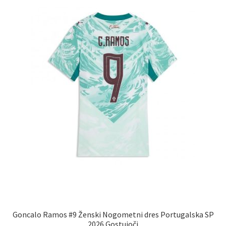
lahko
izberete
na
strani
izdelka
Goncalo Ramos #9 Ženski Nogometni dres Portugalska SP
2026 Gostujoči