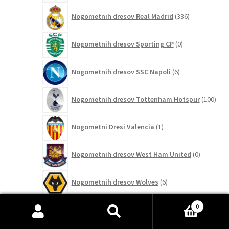
336
Nogometnih dresov Real Madrid
336
izdelkov
0
Nogometnih dresov Sporting CP
0
izdelkov
6
Nogometnih dresov SSC Napoli
6
izdelkov
100
Nogometnih dresov Tottenham Hotspur
100
izde
1
Nogometni Dresi Valencia
1
izdelek
0
Nogometnih dresov West Ham United
0
izdelkov
6
Nogometnih dresov Wolves
6
izdelkov
1239
0
Reprezentance
1239
izdelkov
Išči:
Iskanje