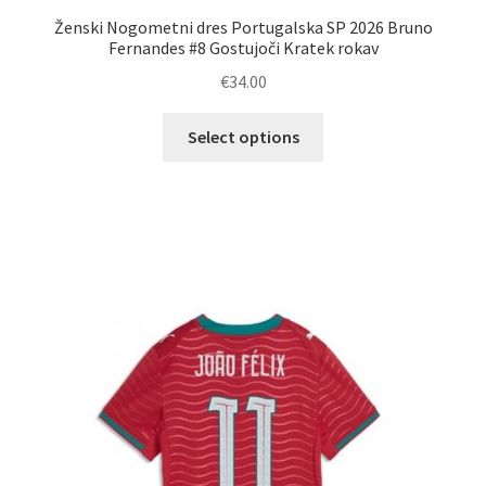
Ženski Nogometni dres Portugalska SP 2026 Bruno
Fernandes #8 Gostujoči Kratek rokav
€
34.00
Ta
Select options
izdelek
ima
več
različic.
Možnosti
lahko
izberete
na
strani
izdelka