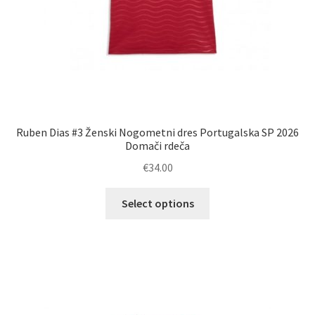
Ruben Dias #3 Ženski Nogometni dres Portugalska SP 2026
Domači rdeča
€
34.00
Ta
Select options
izdelek
ima
več
različic.
Možnosti
lahko