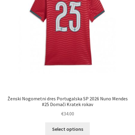
izdelka
Ženski Nogometni dres Portugalska SP 2026 Nuno Mendes
#25 Domači Kratek rokav
€
34.00
Ta
Select options
izdelek