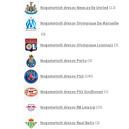
12
Nogometnih dresov Newcastle United
12
izdelkov
Nogometnih dresov Olympique De Marseille
0
0
izdelkov
2
Nogometnih dresov Olympique Lyonnais
2
izdelk
3
Nogometnih dresov Porto
3
izdelki
245
Nogometnih dresov PSG
245
izdelkov
1
Nogometnih dresov PSV Eindhoven
1
izdelek
15
Nogometnih dresov RB Leipzig
15
izdelkov
2
Nogometnih dresov Real Betis
2
izdelka