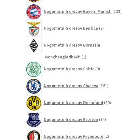
138
Nogometnih dresov Bayern Munich
138
izdelkov
7
Nogometnih dresov Benfica
7
izdelkov
Nogometnih dresov Borussia
1
Monchengladbach
1
izdelek
0
Nogometnih dresov Celtic
0
izdelkov
161
Nogometnih dresov Chelsea
161
izdelkov
80
Nogometnih dresov Dortmund
80
izdelkov
14
Nogometnih dresov Everton
14
izdelkov
2
Nogometnih dresov Feyenoord
2
izdelka