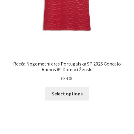
Rdeča Nogometni dres Portugalska SP 2026 Goncalo
Ramos #9 Domači Ženski
€
34.00
Ta
Select options
izdelek
ima
več
različic.
Možnosti