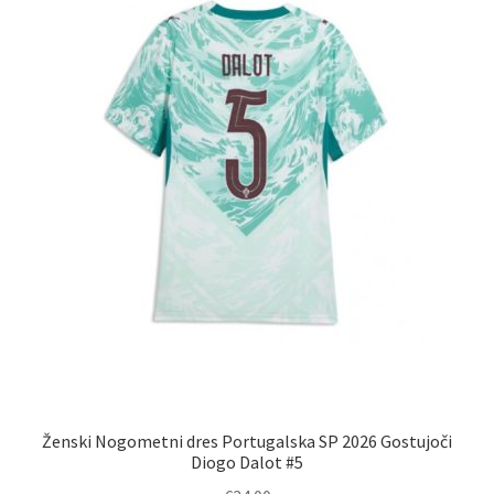
izberete
na
strani
izdelka
Ženski Nogometni dres Portugalska SP 2026 Gostujoči
Diogo Dalot #5