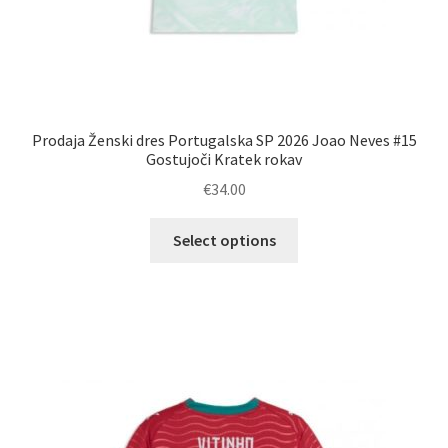
Prodaja Ženski dres Portugalska SP 2026 Joao Neves #15
Gostujoči Kratek rokav
€
34.00
Ta
Select options
izdelek
ima
več
različic.
Možnosti
lahko
izberete
na