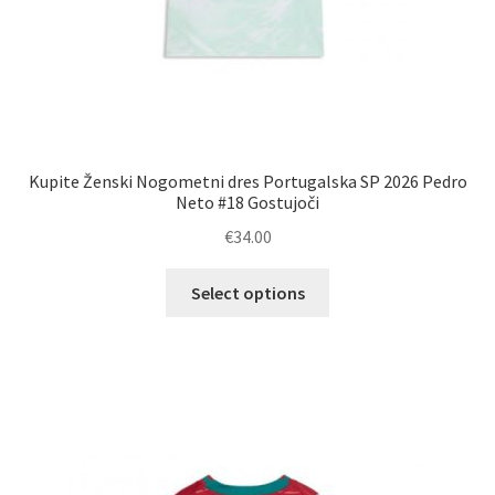
Kupite Ženski Nogometni dres Portugalska SP 2026 Pedro
Neto #18 Gostujoči
€
34.00
Ta
Select options
izdelek
ima
več
različic.
Možnosti
lahko
izberete