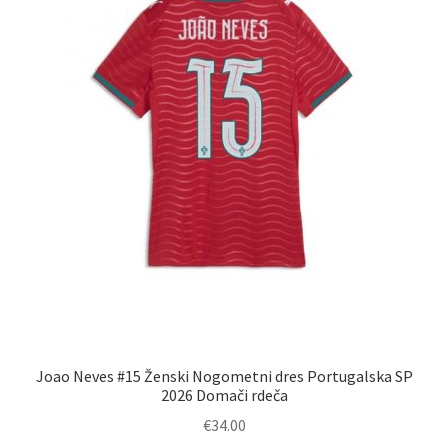
na
strani
izdelka
Joao Neves #15 Ženski Nogometni dres Portugalska SP
2026 Domači rdeča
€
34.00