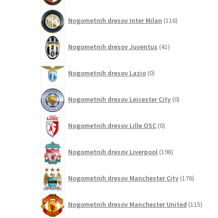
116
Nogometnih dresov Inter Milan
116
izdelkov
41
Nogometnih dresov Juventus
41
izdelkov
0
Nogometnih dresov Lazio
0
izdelkov
0
Nogometnih dresov Leicester City
0
izdelkov
0
Nogometnih dresov Lille OSC
0
izdelkov
198
Nogometnih dresov Liverpool
198
izdelkov
176
Nogometnih dresov Manchester City
176
izdelkov
115
Nogometnih dresov Manchester United
115
izdel