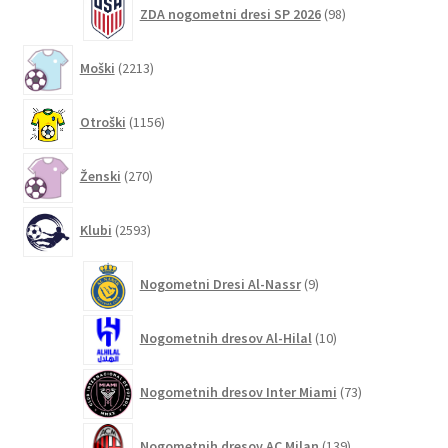
98
ZDA nogometni dresi SP 2026
98
izdelkov
2213
Moški
2213
izdelkov
1156
Otroški
1156
izdelkov
270
Ženski
270
izdelkov
2593
Klubi
2593
izdelkov
9
Nogometni Dresi Al-Nassr
9
izdelkov
10
Nogometnih dresov Al-Hilal
10
izdelkov
73
Nogometnih dresov Inter Miami
73
izdelkov
139
Nogometnih dresov AC Milan
139