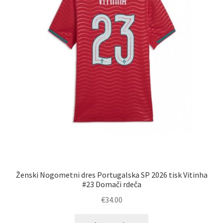
strani
izdelka
Ženski Nogometni dres Portugalska SP 2026 tisk Vitinha
#23 Domači rdeča
€
34.00
Ta