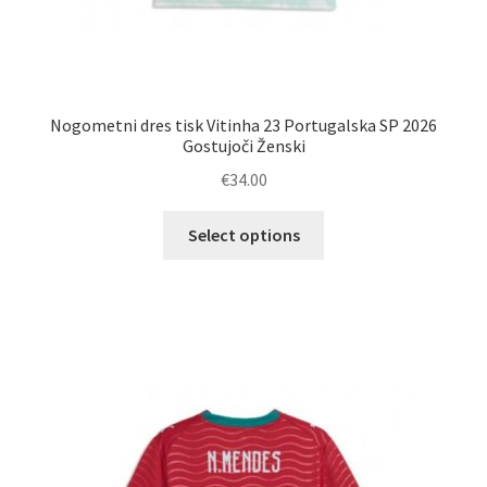
Nogometni dres tisk Vitinha 23 Portugalska SP 2026
Gostujoči Ženski
€
34.00
Ta
Select options
izdelek
ima
več
različic.
Možnosti
lahko
izberete
na
strani