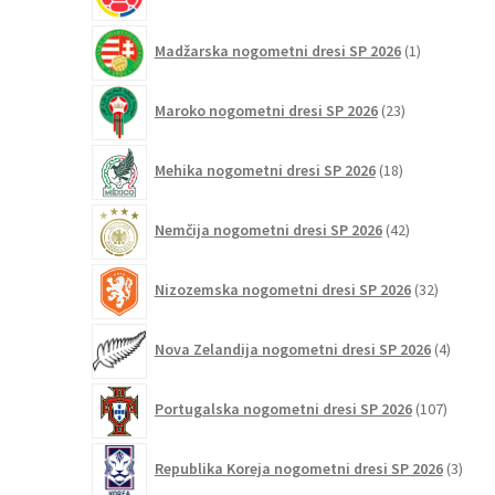
izdelkov
1
Madžarska nogometni dresi SP 2026
1
izdelek
23
Maroko nogometni dresi SP 2026
23
izdelkov
18
Mehika nogometni dresi SP 2026
18
izdelkov
42
Nemčija nogometni dresi SP 2026
42
izdelkov
32
Nizozemska nogometni dresi SP 2026
32
izdelkov
4
Nova Zelandija nogometni dresi SP 2026
4
izdelki
107
Portugalska nogometni dresi SP 2026
107
izdelko
3
Republika Koreja nogometni dresi SP 2026
3
izdelk