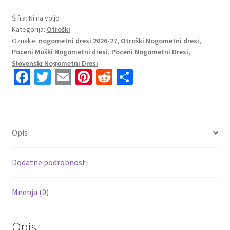
nogometni
dres
Šifra:
Ni na voljo
Kategorija:
Otroški
Poljska
Oznake:
nogometni dresi 2026-27
,
Otroški Nogometni dresi
,
Gostujoči
Poceni Moški Nogometni dresi
,
Poceni Nogometni Dresi
,
2026/27
Slovenski Nogometni Dresi
+
Fa
T
E
Pi
R
S
Kratke
ce
wi
m
nt
e
h
hlače
b
tt
ai
er
d
ar
količina
o
er
l
es
di
e
Opis
o
t
t
k
Dodatne podrobnosti
Mnenja (0)
Opis