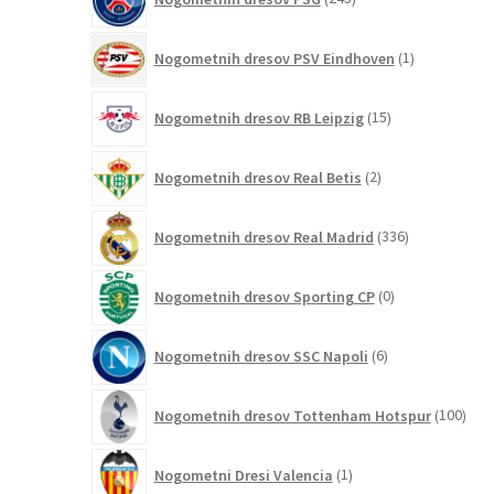
izdelkov
1
Nogometnih dresov PSV Eindhoven
1
izdelek
15
Nogometnih dresov RB Leipzig
15
izdelkov
2
Nogometnih dresov Real Betis
2
izdelka
336
Nogometnih dresov Real Madrid
336
izdelkov
0
Nogometnih dresov Sporting CP
0
izdelkov
6
Nogometnih dresov SSC Napoli
6
izdelkov
100
Nogometnih dresov Tottenham Hotspur
100
izde
1
Nogometni Dresi Valencia
1
izdelek