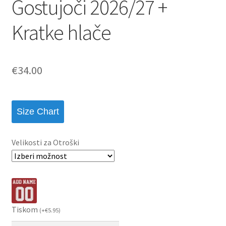
Gostujoči 2026/27 +
Kratke hlače
€
34.00
Size Chart
Velikosti za Otroški
Tiskom
(
+
€
5.95
)