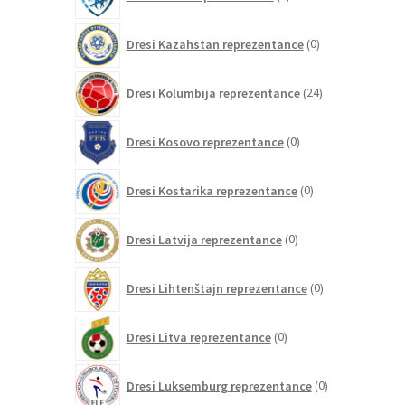
izdelkov
0
Dresi Kazahstan reprezentance
0
izdelkov
24
Dresi Kolumbija reprezentance
24
izdelkov
0
Dresi Kosovo reprezentance
0
izdelkov
0
Dresi Kostarika reprezentance
0
izdelkov
0
Dresi Latvija reprezentance
0
izdelkov
0
Dresi Lihtenštajn reprezentance
0
izdelkov
0
Dresi Litva reprezentance
0
izdelkov
0
Dresi Luksemburg reprezentance
0
izdelkov