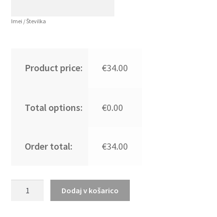
Imei / Številka
Product price:
€34.00
Total options:
€0.00
Order total:
€34.00
Kupiti
Dodaj v košarico
Poceni
Otroški