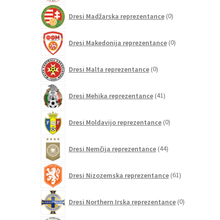
0
Dresi Madžarska reprezentance
0
izdelkov
0
Dresi Makedonija reprezentance
0
izdelkov
0
Dresi Malta reprezentance
0
izdelkov
41
Dresi Mehika reprezentance
41
izdelkov
0
Dresi Moldavijo reprezentance
0
izdelkov
44
Dresi Nemčija reprezentance
44
izdelkov
61
Dresi Nizozemska reprezentance
61
izdelkov
0
Dresi Northern Irska reprezentance
0
izdelkov