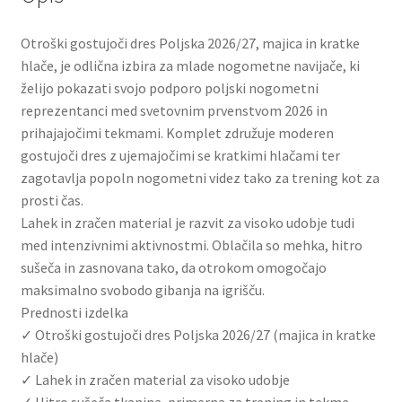
Otroški gostujoči dres Poljska 2026/27, majica in kratke
hlače, je odlična izbira za mlade nogometne navijače, ki
želijo pokazati svojo podporo poljski nogometni
reprezentanci med svetovnim prvenstvom 2026 in
prihajajočimi tekmami. Komplet združuje moderen
gostujoči dres z ujemajočimi se kratkimi hlačami ter
zagotavlja popoln nogometni videz tako za trening kot za
prosti čas.
Lahek in zračen material je razvit za visoko udobje tudi
med intenzivnimi aktivnostmi. Oblačila so mehka, hitro
sušeča in zasnovana tako, da otrokom omogočajo
maksimalno svobodo gibanja na igrišču.
Prednosti izdelka
✓ Otroški gostujoči dres Poljska 2026/27 (majica in kratke
hlače)
✓ Lahek in zračen material za visoko udobje
✓ Hitro sušeča tkanina, primerna za trening in tekme