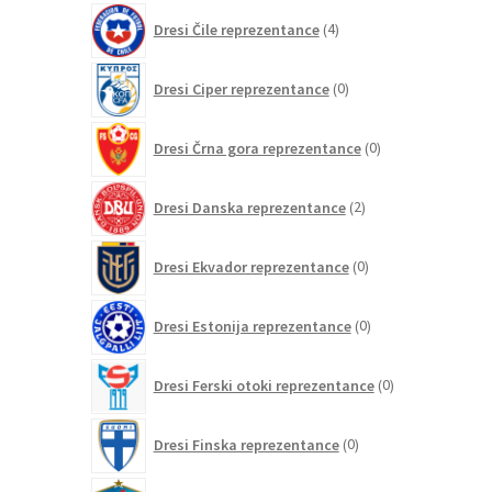
4
Dresi Čile reprezentance
4
izdelki
0
Dresi Ciper reprezentance
0
izdelkov
0
Dresi Črna gora reprezentance
0
izdelkov
2
Dresi Danska reprezentance
2
izdelka
0
Dresi Ekvador reprezentance
0
izdelkov
0
Dresi Estonija reprezentance
0
izdelkov
0
Dresi Ferski otoki reprezentance
0
izdelkov
0
Dresi Finska reprezentance
0
izdelkov
148