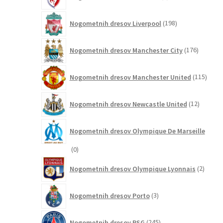
izdelkov
198
Nogometnih dresov Liverpool
198
izdelkov
176
Nogometnih dresov Manchester City
176
izdelkov
115
Nogometnih dresov Manchester United
115
izdel
12
Nogometnih dresov Newcastle United
12
izdelkov
Nogometnih dresov Olympique De Marseille
0
0
izdelkov
2
Nogometnih dresov Olympique Lyonnais
2
izdelk
3
Nogometnih dresov Porto
3
izdelki
245
Nogometnih dresov PSG
245