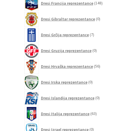
Dresi Francija reprezentance
148
izdelkov
0
Dresi Gibraltar reprezentance
0
izdelkov
7
Dresi Grčija reprezentance
7
izdelkov
0
Dresi Gruzija reprezentance
0
izdelkov
56
Dresi Hrvaška reprezentance
56
izdelkov
0
Dresi Irska reprezentance
0
izdelkov
0
Dresi Islandija reprezentance
0
izdelkov
63
Dresi Italija reprezentance
63
izdelkov
0
Dresi Izrael reprezentance
0