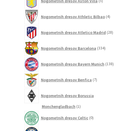
Nogometnih dresov Aston Villa
5
izdelkov
4
Nogometnih dresov Athletic Bilbao
4
izdelki
28
Nogometnih dresov Atletico Madrid
28
izdelkov
334
Nogometnih dresov Barcelona
334
izdelkov
138
Nogometnih dresov Bayern Munich
138
izdelkov
7
Nogometnih dresov Benfica
7
izdelkov
Nogometnih dresov Borussia
1
Monchengladbach
1
izdelek
0
Nogometnih dresov Celtic
0
izdelkov
161