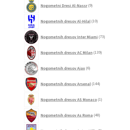
9
Nogometni Dresi Al-Nassr
9
izdelkov
10
Nogometnih dresov Al-Hilal
10
izdelkov
73
Nogometnih dresov Inter Miami
73
izdelkov
139
Nogometnih dresov AC Milan
139
izdelkov
6
Nogometnih dresov Ajax
6
izdelkov
144
Nogometnih dresov Arsenal
144
izdelkov
1
Nogometnih dresov AS Monaco
1
izdelek
48
Nogometnih dresov As Roma
48
izdelkov
5