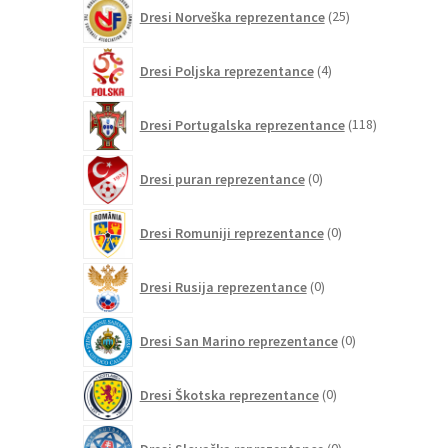
25
Dresi Norveška reprezentance
25
izdelkov
4
Dresi Poljska reprezentance
4
izdelki
118
Dresi Portugalska reprezentance
118
izdelkov
0
Dresi puran reprezentance
0
izdelkov
0
Dresi Romuniji reprezentance
0
izdelkov
0
Dresi Rusija reprezentance
0
izdelkov
0
Dresi San Marino reprezentance
0
izdelkov
0
Dresi Škotska reprezentance
0
izdelkov
0