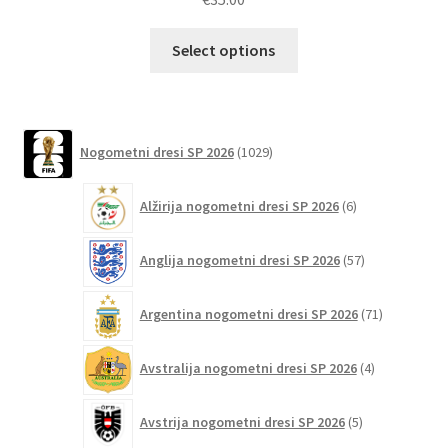
Ta
Select options
izdelek
ima
več
različic.
1029
Nogometni dresi SP 2026
1029
izdelkov
Možnosti
lahko
6
Alžirija nogometni dresi SP 2026
6
izberete
izdelkov
na
57
Anglija nogometni dresi SP 2026
57
strani
izdelkov
izdelka
71
Argentina nogometni dresi SP 2026
71
izdelkov
4
Avstralija nogometni dresi SP 2026
4
izdelki
5
Avstrija nogometni dresi SP 2026
5
izdelkov