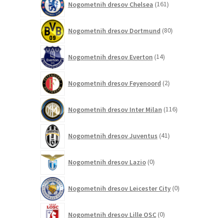
Nogometnih dresov Chelsea
161
izdelkov
80
Nogometnih dresov Dortmund
80
izdelkov
14
Nogometnih dresov Everton
14
izdelkov
2
Nogometnih dresov Feyenoord
2
izdelka
116
Nogometnih dresov Inter Milan
116
izdelkov
41
Nogometnih dresov Juventus
41
izdelkov
0
Nogometnih dresov Lazio
0
izdelkov
0
Nogometnih dresov Leicester City
0
izdelkov
0
Nogometnih dresov Lille OSC
0