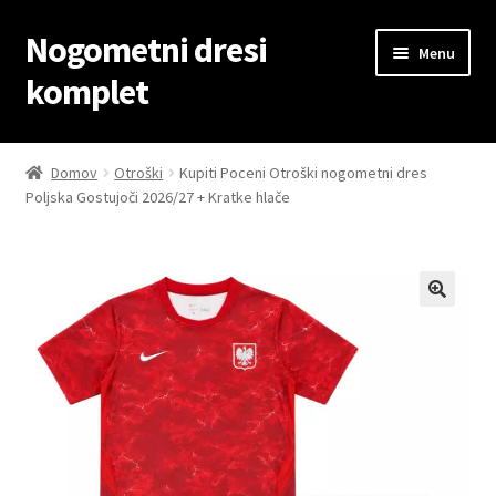
Nogometni dresi
Skip
Skip
Menu
to
to
komplet
navigation
content
Domov
Domov
Otroški
Kupiti Poceni Otroški nogometni dres
Poljska Gostujoči 2026/27 + Kratke hlače
Blog
Kontaktiraj nas
Košarica
Moj račun
Trgovina
Zaključek nakupa