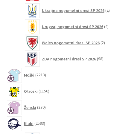
2
Ukrajina nogometni dresi SP 2026
2
izdelka
4
Urugvaj nogometni dresi SP 2026
4
izdelki
2
Wales nogometni dresi SP 2026
2
izdelka
98
ZDA nogometni dresi SP 2026
98
izdelkov
2213
Moški
2213
izdelkov
1156
Otroški
1156
izdelkov
270
Ženski
270
izdelkov
2593
Klubi
2593
izdelkov