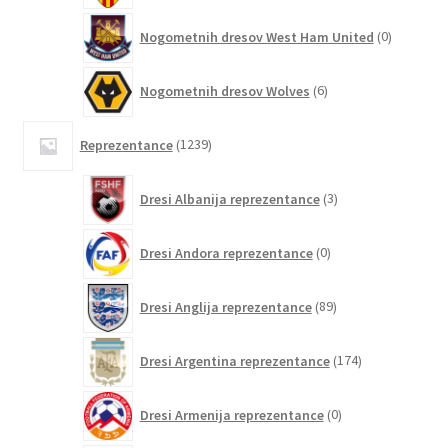
0
Nogometnih dresov West Ham United
0
izdelkov
6
Nogometnih dresov Wolves
6
izdelkov
1239
Reprezentance
1239
izdelkov
3
Dresi Albanija reprezentance
3
izdelki
0
Dresi Andora reprezentance
0
izdelkov
89
Dresi Anglija reprezentance
89
izdelkov
174
Dresi Argentina reprezentance
174
izdelkov
0
Dresi Armenija reprezentance
0
izdelkov