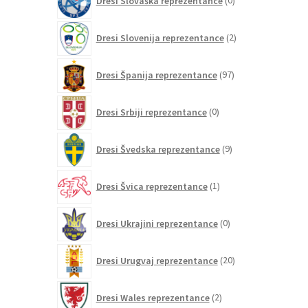
Dresi Slovaška reprezentance
0
izdelkov
2
Dresi Slovenija reprezentance
2
izdelka
97
Dresi Španija reprezentance
97
izdelkov
0
Dresi Srbiji reprezentance
0
izdelkov
9
Dresi Švedska reprezentance
9
izdelkov
1
Dresi Švica reprezentance
1
izdelek
0
Dresi Ukrajini reprezentance
0
izdelkov
20
Dresi Urugvaj reprezentance
20
izdelkov
2
Dresi Wales reprezentance
2
izdelka