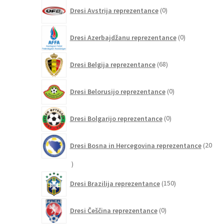
0
Dresi Avstrija reprezentance
0
izdelkov
0
Dresi Azerbajdžanu reprezentance
0
izdelkov
68
Dresi Belgija reprezentance
68
izdelkov
0
Dresi Belorusijo reprezentance
0
izdelkov
0
Dresi Bolgarijo reprezentance
0
izdelkov
Dresi Bosna in Hercegovina reprezentance
20
20
izdelkov
150
Dresi Brazilija reprezentance
150
izdelkov
0
Dresi Češčina reprezentance
0
izdelkov