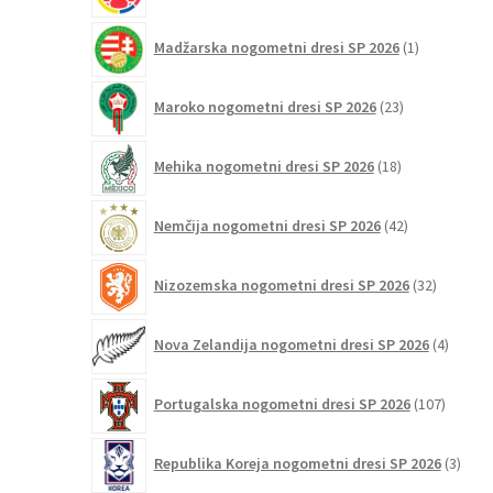
1
Madžarska nogometni dresi SP 2026
1
izdelek
23
Maroko nogometni dresi SP 2026
23
izdelkov
18
Mehika nogometni dresi SP 2026
18
izdelkov
42
Nemčija nogometni dresi SP 2026
42
izdelkov
32
Nizozemska nogometni dresi SP 2026
32
izdelkov
4
Nova Zelandija nogometni dresi SP 2026
4
izdelki
107
Portugalska nogometni dresi SP 2026
107
izdelko
3
Republika Koreja nogometni dresi SP 2026
3
izdelk