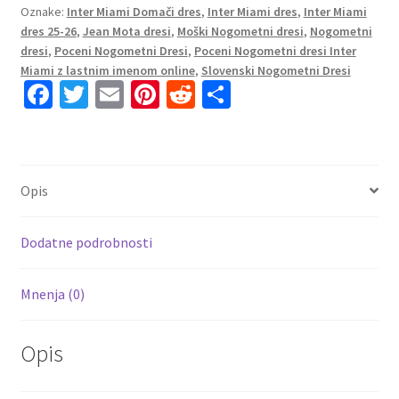
Oznake:
Inter Miami Domači dres
,
Inter Miami dres
,
Inter Miami
Inter
dres 25-26
,
Jean Mota dresi
,
Moški Nogometni dresi
,
Nogometni
Miami
dresi
,
Poceni Nogometni Dresi
,
Poceni Nogometni dresi Inter
CF
Miami z lastnim imenom online
,
Slovenski Nogometni Dresi
Gostujoči
Fa
T
E
Pi
R
S
2025-
ce
wi
m
nt
e
h
26
b
tt
ai
er
d
ar
Jean
o
er
l
es
di
e
Mota
Opis
7
o
t
t
količina
k
Dodatne podrobnosti
Mnenja (0)
Opis