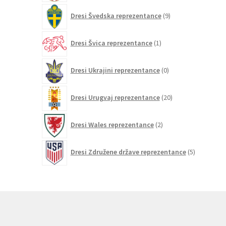
9
Dresi Švedska reprezentance
9
izdelkov
1
Dresi Švica reprezentance
1
izdelek
0
Dresi Ukrajini reprezentance
0
izdelkov
20
Dresi Urugvaj reprezentance
20
izdelkov
2
Dresi Wales reprezentance
2
izdelka
5
Dresi Združene države reprezentance
5
izdelkov