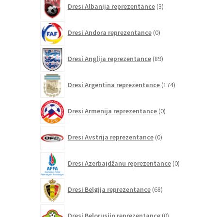
Dresi Albanija reprezentance
3
izdelki
0
Dresi Andora reprezentance
0
izdelkov
89
Dresi Anglija reprezentance
89
izdelkov
174
Dresi Argentina reprezentance
174
izdelkov
0
Dresi Armenija reprezentance
0
izdelkov
0
Dresi Avstrija reprezentance
0
izdelkov
0
Dresi Azerbajdžanu reprezentance
0
izdelkov
68
Dresi Belgija reprezentance
68
izdelkov
0
Dresi Belorusijo reprezentance
0