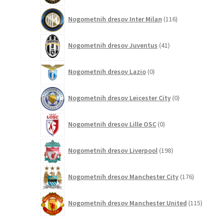
116
Nogometnih dresov Inter Milan
116
izdelkov
41
Nogometnih dresov Juventus
41
izdelkov
0
Nogometnih dresov Lazio
0
izdelkov
0
Nogometnih dresov Leicester City
0
izdelkov
0
Nogometnih dresov Lille OSC
0
izdelkov
198
Nogometnih dresov Liverpool
198
izdelkov
176
Nogometnih dresov Manchester City
176
izdelkov
115
Nogometnih dresov Manchester United
115
izdel