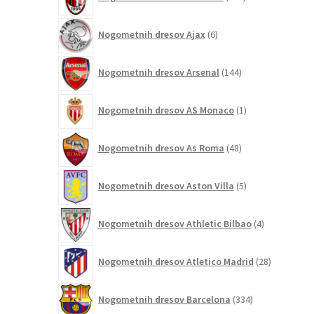
izdelkov
6
Nogometnih dresov Ajax
6
izdelkov
144
Nogometnih dresov Arsenal
144
izdelkov
1
Nogometnih dresov AS Monaco
1
izdelek
48
Nogometnih dresov As Roma
48
izdelkov
5
Nogometnih dresov Aston Villa
5
izdelkov
4
Nogometnih dresov Athletic Bilbao
4
izdelki
28
Nogometnih dresov Atletico Madrid
28
izdelkov
334
Nogometnih dresov Barcelona
334
izdelkov