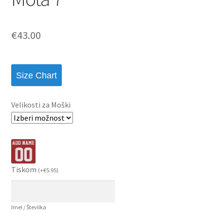
€
43.00
Size Chart
Velikosti za Moški
Tiskom
(
+
€
5.95
)
Imei / Številka