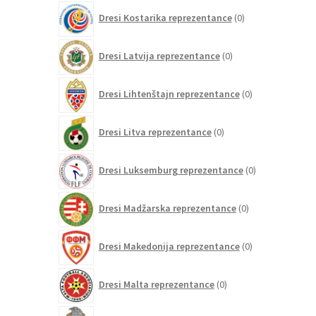
0
Dresi Kostarika reprezentance
0
izdelkov
0
Dresi Latvija reprezentance
0
izdelkov
0
Dresi Lihtenštajn reprezentance
0
izdelkov
0
Dresi Litva reprezentance
0
izdelkov
0
Dresi Luksemburg reprezentance
0
izdelkov
0
Dresi Madžarska reprezentance
0
izdelkov
0
Dresi Makedonija reprezentance
0
izdelkov
0
Dresi Malta reprezentance
0
izdelkov
41