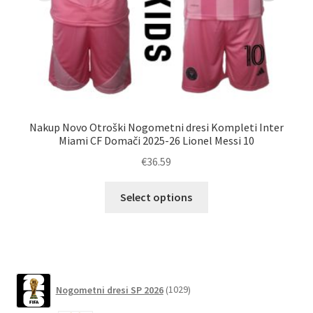
Nakup Novo Otroški Nogometni dresi Kompleti Inter
N
Miami CF Domači 2025-26 Lionel Messi 10
ot
€
36.59
Ta
Select options
izdelek
ima
več
različic.
Možnosti
1029
Nogometni dresi SP 2026
1029
lahko
izdelkov
izberete