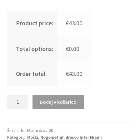
Product price:
€43.00
Total options:
€0.00
Order total:
€43.00
Najboljša
Dodaj v košarico
cena
Moški
Nogometni
dresi
Šifra:
Inter Miami dres-20
Kategoriji:
Moški
,
Nogometnih dresov Inter Miami
kompleti