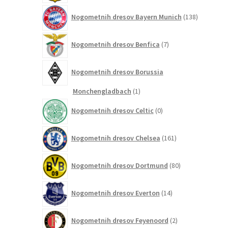
138
Nogometnih dresov Bayern Munich
138
izdelkov
7
Nogometnih dresov Benfica
7
izdelkov
Nogometnih dresov Borussia
1
Monchengladbach
1
izdelek
0
Nogometnih dresov Celtic
0
izdelkov
161
Nogometnih dresov Chelsea
161
izdelkov
80
Nogometnih dresov Dortmund
80
izdelkov
14
Nogometnih dresov Everton
14
izdelkov
2
Nogometnih dresov Feyenoord
2
izdelka