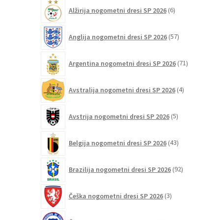
6
Alžirija nogometni dresi SP 2026
6
na
izdelkov
strani
57
izdelka
Anglija nogometni dresi SP 2026
57
izdelkov
71
Argentina nogometni dresi SP 2026
71
izdelkov
4
Avstralija nogometni dresi SP 2026
4
izdelki
5
Avstrija nogometni dresi SP 2026
5
izdelkov
43
Belgija nogometni dresi SP 2026
43
izdelkov
92
Brazilija nogometni dresi SP 2026
92
izdelkov
3
Češka nogometni dresi SP 2026
3
izdelki
5