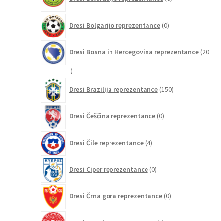
izdelkov
0
Dresi Bolgarijo reprezentance
0
izdelkov
Dresi Bosna in Hercegovina reprezentance
20
20
izdelkov
150
Dresi Brazilija reprezentance
150
izdelkov
0
Dresi Češčina reprezentance
0
izdelkov
4
Dresi Čile reprezentance
4
izdelki
0
Dresi Ciper reprezentance
0
izdelkov
0
Dresi Črna gora reprezentance
0
izdelkov
2