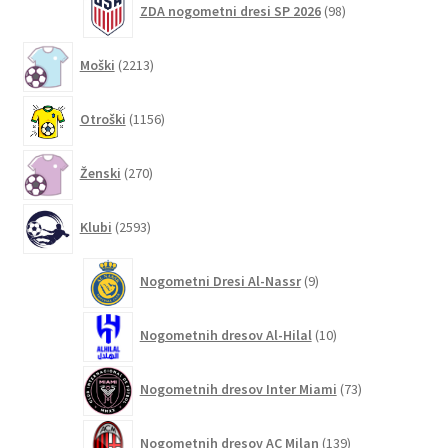
ZDA nogometni dresi SP 2026
98
izdelkov
2213
Moški
2213
izdelkov
1156
Otroški
1156
izdelkov
270
Ženski
270
izdelkov
2593
Klubi
2593
izdelkov
9
Nogometni Dresi Al-Nassr
9
izdelkov
10
Nogometnih dresov Al-Hilal
10
izdelkov
73
Nogometnih dresov Inter Miami
73
izdelkov
139
Nogometnih dresov AC Milan
139