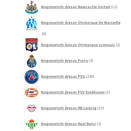
12
Nogometnih dresov Newcastle United
12
izdelkov
Nogometnih dresov Olympique De Marseille
0
0
izdelkov
2
Nogometnih dresov Olympique Lyonnais
2
izdelk
3
Nogometnih dresov Porto
3
izdelki
245
Nogometnih dresov PSG
245
izdelkov
1
Nogometnih dresov PSV Eindhoven
1
izdelek
15
Nogometnih dresov RB Leipzig
15
izdelkov
2
Nogometnih dresov Real Betis
2
izdelka