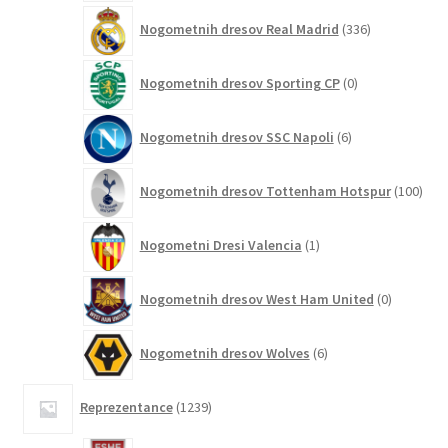
336
Nogometnih dresov Real Madrid
336
izdelkov
0
Nogometnih dresov Sporting CP
0
izdelkov
6
Nogometnih dresov SSC Napoli
6
izdelkov
100
Nogometnih dresov Tottenham Hotspur
100
izde
1
Nogometni Dresi Valencia
1
izdelek
0
Nogometnih dresov West Ham United
0
izdelkov
6
Nogometnih dresov Wolves
6
izdelkov
1239
Reprezentance
1239
izdelkov
3