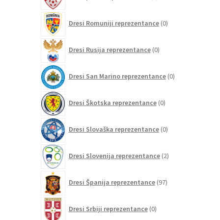
izdelkov
0
Dresi Romuniji reprezentance
0
izdelkov
0
Dresi Rusija reprezentance
0
izdelkov
0
Dresi San Marino reprezentance
0
izdelkov
0
Dresi Škotska reprezentance
0
izdelkov
0
Dresi Slovaška reprezentance
0
izdelkov
2
Dresi Slovenija reprezentance
2
izdelka
97
Dresi Španija reprezentance
97
izdelkov
0
Dresi Srbiji reprezentance
0
izdelkov