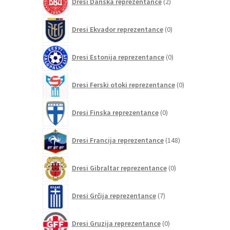
Dresi Danska reprezentance
2
izdelka
0
Dresi Ekvador reprezentance
0
izdelkov
0
Dresi Estonija reprezentance
0
izdelkov
0
Dresi Ferski otoki reprezentance
0
izdelkov
0
Dresi Finska reprezentance
0
izdelkov
148
Dresi Francija reprezentance
148
izdelkov
0
Dresi Gibraltar reprezentance
0
izdelkov
7
Dresi Grčija reprezentance
7
izdelkov
0
Dresi Gruzija reprezentance
0
izdelkov