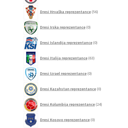
56
Dresi Hrvaška reprezentance
56
izdelkov
0
Dresi Irska reprezentance
0
izdelkov
0
Dresi Islandija reprezentance
0
izdelkov
63
Dresi Italija reprezentance
63
izdelkov
0
Dresi Izrael reprezentance
0
izdelkov
0
Dresi Kazahstan reprezentance
0
izdelkov
24
Dresi Kolumbija reprezentance
24
izdelkov
0
Dresi Kosovo reprezentance
0
izdelkov