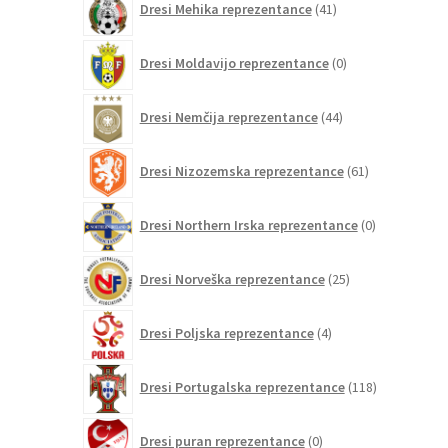
Dresi Mehika reprezentance
41
izdelkov
0
Dresi Moldavijo reprezentance
0
izdelkov
44
Dresi Nemčija reprezentance
44
izdelkov
61
Dresi Nizozemska reprezentance
61
izdelkov
0
Dresi Northern Irska reprezentance
0
izdelkov
25
Dresi Norveška reprezentance
25
izdelkov
4
Dresi Poljska reprezentance
4
izdelki
118
Dresi Portugalska reprezentance
118
izdelkov
0
Dresi puran reprezentance
0