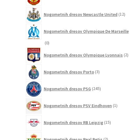
izdel
12
Nogometnih dresov Newcastle United
12
izdelkov
Nogometnih dresov Olympique De Marseille
0
0
izdelkov
2
Nogometnih dresov Olympique Lyonnais
2
izdelk
3
Nogometnih dresov Porto
3
izdelki
245
Nogometnih dresov PSG
245
izdelkov
1
Nogometnih dresov PSV Eindhoven
1
izdelek
15
Nogometnih dresov RB Leipzig
15
izdelkov
2
Nogometnih dresov Real Betis
2