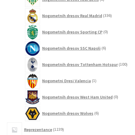
izdelka
336
Nogometnih dresov Real Madrid
336
izdelkov
0
Nogometnih dresov Sporting CP
0
izdelkov
6
Nogometnih dresov SSC Napoli
6
izdelkov
100
Nogometnih dresov Tottenham Hotspur
100
izde
1
Nogometni Dresi Valencia
1
izdelek
0
Nogometnih dresov West Ham United
0
izdelkov
6
Nogometnih dresov Wolves
6
izdelkov
1239
Reprezentance
1239
izdelkov