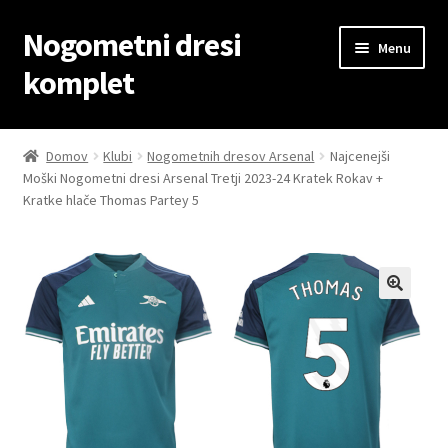
Nogometni dresi
Skip
Skip
Menu
to
to
komplet
navigation
content
Domov
Domov
Klubi
Nogometnih dresov Arsenal
Najcenejši
Moški Nogometni dresi Arsenal Tretji 2023-24 Kratek Rokav +
Blog
Kratke hlače Thomas Partey 5
Kontaktiraj nas
Košarica
Moj račun
Trgovina
Zaključek nakupa