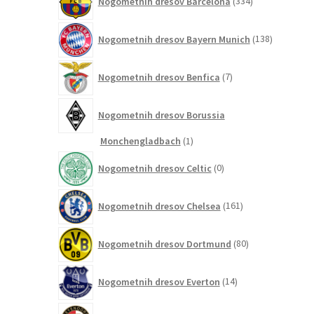
Nogometnih dresov Barcelona
334
izdelkov
138
Nogometnih dresov Bayern Munich
138
izdelkov
7
Nogometnih dresov Benfica
7
izdelkov
Nogometnih dresov Borussia
1
Monchengladbach
1
izdelek
0
Nogometnih dresov Celtic
0
izdelkov
161
Nogometnih dresov Chelsea
161
izdelkov
80
Nogometnih dresov Dortmund
80
izdelkov
14
Nogometnih dresov Everton
14
izdelkov
2