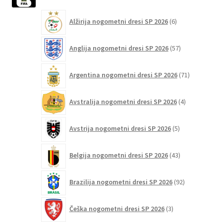
izdelka
6
Alžirija nogometni dresi SP 2026
6
izdelkov
57
Anglija nogometni dresi SP 2026
57
izdelkov
71
Argentina nogometni dresi SP 2026
71
izdelkov
4
Avstralija nogometni dresi SP 2026
4
izdelki
5
Avstrija nogometni dresi SP 2026
5
izdelkov
43
Belgija nogometni dresi SP 2026
43
izdelkov
92
Brazilija nogometni dresi SP 2026
92
izdelkov
3
Češka nogometni dresi SP 2026
3
izdelki