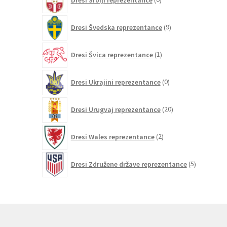
izdelkov
9
Dresi Švedska reprezentance
9
izdelkov
1
Dresi Švica reprezentance
1
izdelek
0
Dresi Ukrajini reprezentance
0
izdelkov
20
Dresi Urugvaj reprezentance
20
izdelkov
2
Dresi Wales reprezentance
2
izdelka
5
Dresi Združene države reprezentance
5
izdelkov