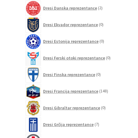
2
Dresi Danska reprezentance
2
izdelka
0
Dresi Ekvador reprezentance
0
izdelkov
0
Dresi Estonija reprezentance
0
izdelkov
0
Dresi Ferski otoki reprezentance
0
izdelkov
0
Dresi Finska reprezentance
0
izdelkov
148
Dresi Francija reprezentance
148
izdelkov
0
Dresi Gibraltar reprezentance
0
izdelkov
7
Dresi Grčija reprezentance
7
izdelkov
0