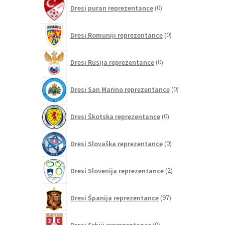
0
Dresi puran reprezentance
0
izdelkov
0
Dresi Romuniji reprezentance
0
izdelkov
0
Dresi Rusija reprezentance
0
izdelkov
0
Dresi San Marino reprezentance
0
izdelkov
0
Dresi Škotska reprezentance
0
izdelkov
0
Dresi Slovaška reprezentance
0
izdelkov
2
Dresi Slovenija reprezentance
2
izdelka
97
Dresi Španija reprezentance
97
izdelkov
0
Dresi Srbiji reprezentance
0