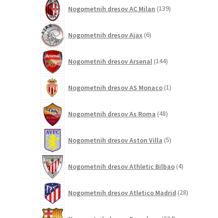
139
Nogometnih dresov AC Milan
139
izdelkov
6
Nogometnih dresov Ajax
6
izdelkov
144
Nogometnih dresov Arsenal
144
izdelkov
1
Nogometnih dresov AS Monaco
1
izdelek
48
Nogometnih dresov As Roma
48
izdelkov
5
Nogometnih dresov Aston Villa
5
izdelkov
4
Nogometnih dresov Athletic Bilbao
4
izdelki
28
Nogometnih dresov Atletico Madrid
28
izdelkov
334