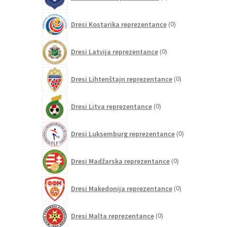
izdelkov
0
Dresi Kostarika reprezentance
0
izdelkov
0
Dresi Latvija reprezentance
0
izdelkov
0
Dresi Lihtenštajn reprezentance
0
izdelkov
0
Dresi Litva reprezentance
0
izdelkov
0
Dresi Luksemburg reprezentance
0
izdelkov
0
Dresi Madžarska reprezentance
0
izdelkov
0
Dresi Makedonija reprezentance
0
izdelkov
0
Dresi Malta reprezentance
0
izdelkov