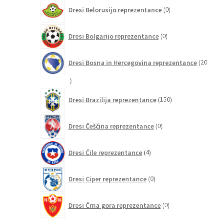
0
Dresi Belorusijo reprezentance
0
izdelkov
0
Dresi Bolgarijo reprezentance
0
izdelkov
Dresi Bosna in Hercegovina reprezentance
20
20
izdelkov
150
Dresi Brazilija reprezentance
150
izdelkov
0
Dresi Češčina reprezentance
0
izdelkov
4
Dresi Čile reprezentance
4
izdelki
0
Dresi Ciper reprezentance
0
izdelkov
0
Dresi Črna gora reprezentance
0
izdelkov