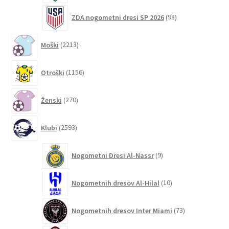
98
ZDA nogometni dresi SP 2026
98
izdelkov
2213
Moški
2213
izdelkov
1156
Otroški
1156
izdelkov
270
Ženski
270
izdelkov
2593
Klubi
2593
izdelkov
9
Nogometni Dresi Al-Nassr
9
izdelkov
10
Nogometnih dresov Al-Hilal
10
izdelkov
73
Nogometnih dresov Inter Miami
73
izdelkov