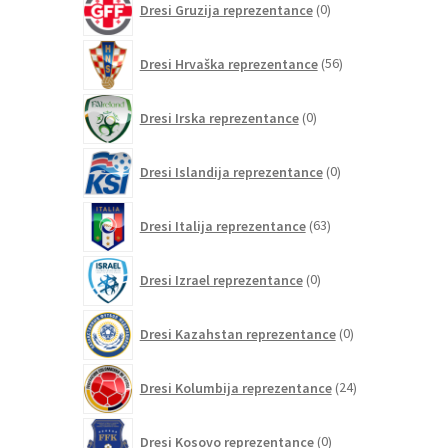
Dresi Gruzija reprezentance
0
izdelkov
56
Dresi Hrvaška reprezentance
56
izdelkov
0
Dresi Irska reprezentance
0
izdelkov
0
Dresi Islandija reprezentance
0
izdelkov
63
Dresi Italija reprezentance
63
izdelkov
0
Dresi Izrael reprezentance
0
izdelkov
0
Dresi Kazahstan reprezentance
0
izdelkov
24
Dresi Kolumbija reprezentance
24
izdelkov
0
Dresi Kosovo reprezentance
0