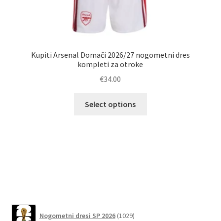
Kupiti Arsenal Domači 2026/27 nogometni dres
kompleti za otroke
€
34.00
Ta
Select options
izdelek
ima
več
različic.
Možnosti
lahko
izberete
na
1029
strani
Nogometni dresi SP 2026
1029
izdelkov