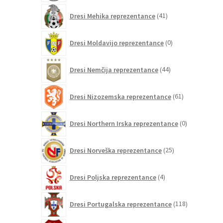
41
Dresi Mehika reprezentance
41
izdelkov
0
Dresi Moldavijo reprezentance
0
izdelkov
44
Dresi Nemčija reprezentance
44
izdelkov
61
Dresi Nizozemska reprezentance
61
izdelkov
0
Dresi Northern Irska reprezentance
0
izdelkov
25
Dresi Norveška reprezentance
25
izdelkov
4
Dresi Poljska reprezentance
4
izdelki
118
Dresi Portugalska reprezentance
118
izdelkov