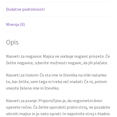
k
Thomas
Dodatne podrobnosti
Partey
5
Mnenja (0)
količina
Opis
Nasveti za nogavice: Majica ne vsebuje nogavic privzeto. Če
želite nogavice, izberite možnosti nogavic, da jih plačate.
Nasveti za tiskom: Če sta ime in številka na sliki natanko
to, kar želite, vam tega ni treba več vnašati. Če ni, potem
vnesite želeno ime in številko.
Nasveti za pranje: Priporočljivo je, da nogometni dresi
operete ročno. Če želite uporabiti pralni stroj, ne pozabite
obrniti majice in jo nato oprati. In napolnite stroj s hladno