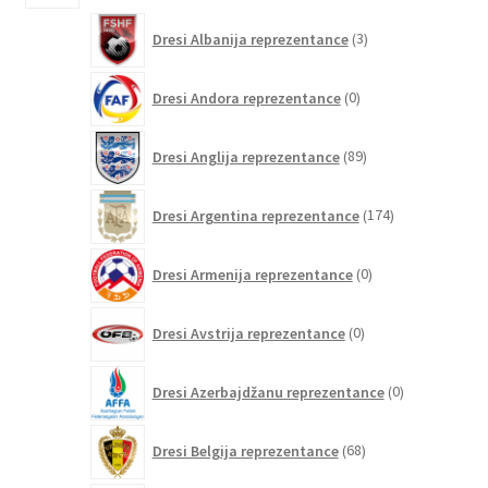
3
Dresi Albanija reprezentance
3
izdelki
0
Dresi Andora reprezentance
0
izdelkov
89
Dresi Anglija reprezentance
89
izdelkov
174
Dresi Argentina reprezentance
174
izdelkov
0
Dresi Armenija reprezentance
0
izdelkov
0
Dresi Avstrija reprezentance
0
izdelkov
0
Dresi Azerbajdžanu reprezentance
0
izdelkov
68
Dresi Belgija reprezentance
68
izdelkov