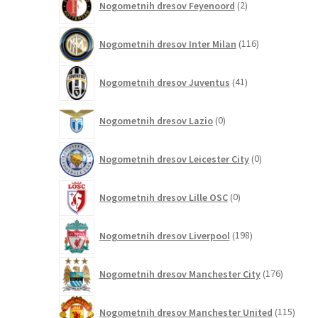
Nogometnih dresov Feyenoord
2
izdelka
116
Nogometnih dresov Inter Milan
116
izdelkov
41
Nogometnih dresov Juventus
41
izdelkov
0
Nogometnih dresov Lazio
0
izdelkov
0
Nogometnih dresov Leicester City
0
izdelkov
0
Nogometnih dresov Lille OSC
0
izdelkov
198
Nogometnih dresov Liverpool
198
izdelkov
176
Nogometnih dresov Manchester City
176
izdelkov
115
Nogometnih dresov Manchester United
115