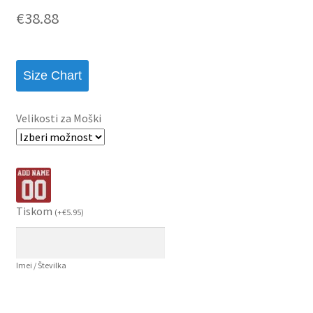
€
38.88
Size Chart
Velikosti za Moški
Tiskom
(
+
€
5.95
)
Imei / Številka