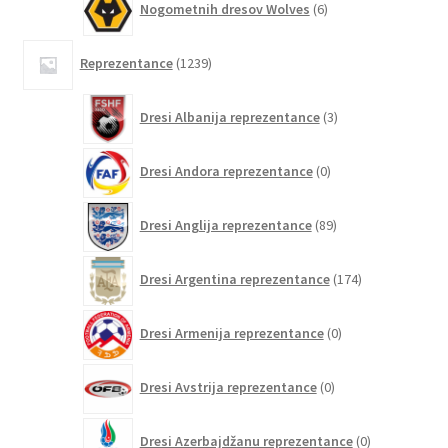
Nogometnih dresov Wolves
6
izdelkov
1239
Reprezentance
1239
izdelkov
3
Dresi Albanija reprezentance
3
izdelki
0
Dresi Andora reprezentance
0
izdelkov
89
Dresi Anglija reprezentance
89
izdelkov
174
Dresi Argentina reprezentance
174
izdelkov
0
Dresi Armenija reprezentance
0
izdelkov
0
Dresi Avstrija reprezentance
0
izdelkov
0
Dresi Azerbajdžanu reprezentance
0