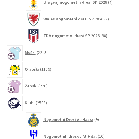
Urugvaj nogometni dresi SP 2026
4
izdelki
2
Wales nogometni dresi SP 2026
2
izdelka
98
ZDA nogometni dresi SP 2026
98
izdelkov
2213
Moški
2213
izdelkov
1156
Otroški
1156
izdelkov
270
Ženski
270
izdelkov
2593
Klubi
2593
izdelkov
9
Nogometni Dresi Al-Nassr
9
izdelkov
10
Nogometnih dresov Al-Hilal
10
izdelkov