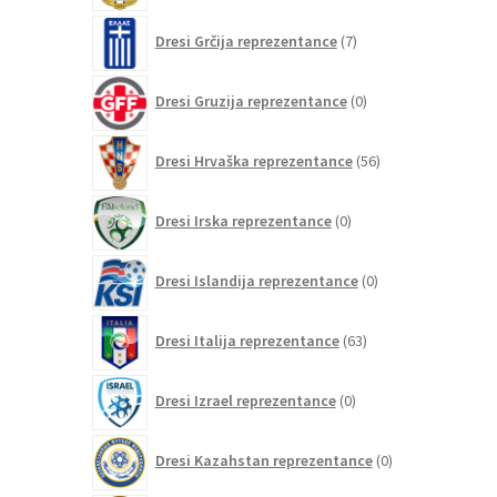
7
Dresi Grčija reprezentance
7
izdelkov
0
Dresi Gruzija reprezentance
0
izdelkov
56
Dresi Hrvaška reprezentance
56
izdelkov
0
Dresi Irska reprezentance
0
izdelkov
0
Dresi Islandija reprezentance
0
izdelkov
63
Dresi Italija reprezentance
63
izdelkov
0
Dresi Izrael reprezentance
0
izdelkov
0
Dresi Kazahstan reprezentance
0
izdelkov