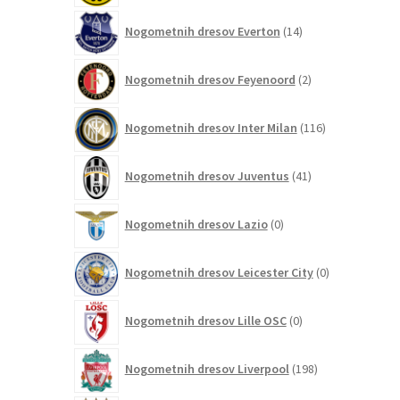
14
Nogometnih dresov Everton
14
izdelkov
2
Nogometnih dresov Feyenoord
2
izdelka
116
Nogometnih dresov Inter Milan
116
izdelkov
41
Nogometnih dresov Juventus
41
izdelkov
0
Nogometnih dresov Lazio
0
izdelkov
0
Nogometnih dresov Leicester City
0
izdelkov
0
Nogometnih dresov Lille OSC
0
izdelkov
198
Nogometnih dresov Liverpool
198
izdelkov