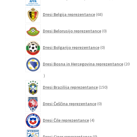
izdelkov
68
Dresi Belgija reprezentance
68
izdelkov
0
Dresi Belorusijo reprezentance
0
izdelkov
0
Dresi Bolgarijo reprezentance
0
izdelkov
Dresi Bosna in Hercegovina reprezentance
20
20
izdelkov
150
Dresi Brazilija reprezentance
150
izdelkov
0
Dresi Češčina reprezentance
0
izdelkov
4
Dresi Čile reprezentance
4
izdelki
0
Dresi Ciper reprezentance
0