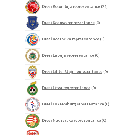
24
Dresi Kolumbija reprezentance
24
izdelkov
0
Dresi Kosovo reprezentance
0
izdelkov
0
Dresi Kostarika reprezentance
0
izdelkov
0
Dresi Latvija reprezentance
0
izdelkov
0
Dresi Lihtenštajn reprezentance
0
izdelkov
0
Dresi Litva reprezentance
0
izdelkov
0
Dresi Luksemburg reprezentance
0
izdelkov
0
Dresi Madžarska reprezentance
0
izdelkov
0