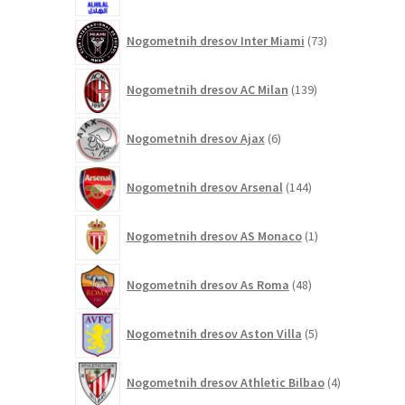
73
Nogometnih dresov Inter Miami
73
izdelkov
139
Nogometnih dresov AC Milan
139
izdelkov
6
Nogometnih dresov Ajax
6
izdelkov
144
Nogometnih dresov Arsenal
144
izdelkov
1
Nogometnih dresov AS Monaco
1
izdelek
48
Nogometnih dresov As Roma
48
izdelkov
5
Nogometnih dresov Aston Villa
5
izdelkov
4
Nogometnih dresov Athletic Bilbao
4
izdelki