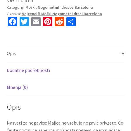
Barcelona
Šifra:
BLA_8313
Kategoriji:
Moški
,
Nogometnih dresov Barcelona
Vratar
Oznaka:
Najcenejši Moški Nogometni dresi Barcelona
Gostujoči
Fa
T
E
Pi
R
S
2023-
ce
wi
m
nt
e
h
2024
Dolgi
b
tt
ai
er
d
ar
Rokav
o
er
l
es
di
e
količina
Opis
o
t
t
k
Dodatne podrobnosti
Mnenja (0)
Opis
Nasveti za nogavice: Majica ne vsebuje nogavic privzeto. Če
želite nogavice, izberite možnosti nogavic, da jih plačate.