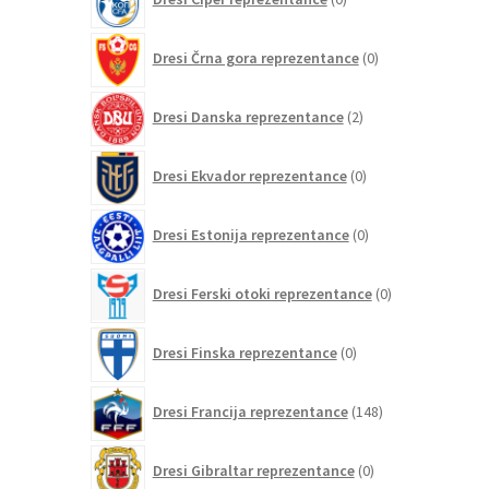
izdelkov
0
Dresi Črna gora reprezentance
0
izdelkov
2
Dresi Danska reprezentance
2
izdelka
0
Dresi Ekvador reprezentance
0
izdelkov
0
Dresi Estonija reprezentance
0
izdelkov
0
Dresi Ferski otoki reprezentance
0
izdelkov
0
Dresi Finska reprezentance
0
izdelkov
148
Dresi Francija reprezentance
148
izdelkov
0
Dresi Gibraltar reprezentance
0
izdelkov