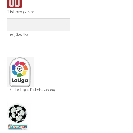
Tiskom
(
+
€
5.95
)
Imei / Številka
La Liga Patch
(
+
€
2.00
)