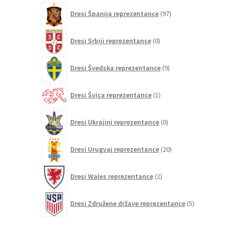
97
Dresi Španija reprezentance
97
izdelkov
0
Dresi Srbiji reprezentance
0
izdelkov
9
Dresi Švedska reprezentance
9
izdelkov
1
Dresi Švica reprezentance
1
izdelek
0
Dresi Ukrajini reprezentance
0
izdelkov
20
Dresi Urugvaj reprezentance
20
izdelkov
2
Dresi Wales reprezentance
2
izdelka
5
Dresi Združene države reprezentance
5
izdelkov