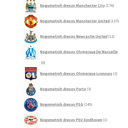
176
Nogometnih dresov Manchester City
176
izdelkov
115
Nogometnih dresov Manchester United
115
izdel
12
Nogometnih dresov Newcastle United
12
izdelkov
Nogometnih dresov Olympique De Marseille
0
0
izdelkov
2
Nogometnih dresov Olympique Lyonnais
2
izdelk
3
Nogometnih dresov Porto
3
izdelki
245
Nogometnih dresov PSG
245
izdelkov
1
Nogometnih dresov PSV Eindhoven
1
izdelek