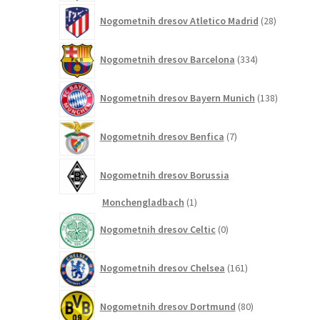
28
Nogometnih dresov Atletico Madrid
28
izdelkov
334
Nogometnih dresov Barcelona
334
izdelkov
138
Nogometnih dresov Bayern Munich
138
izdelkov
7
Nogometnih dresov Benfica
7
izdelkov
Nogometnih dresov Borussia
1
Monchengladbach
1
izdelek
0
Nogometnih dresov Celtic
0
izdelkov
161
Nogometnih dresov Chelsea
161
izdelkov
80
Nogometnih dresov Dortmund
80
izdelkov