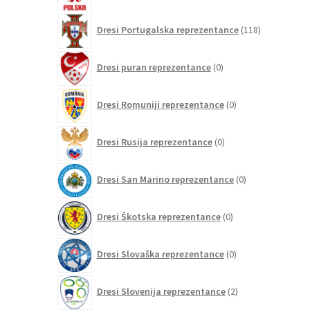
118
Dresi Portugalska reprezentance
118
izdelkov
0
Dresi puran reprezentance
0
izdelkov
0
Dresi Romuniji reprezentance
0
izdelkov
0
Dresi Rusija reprezentance
0
izdelkov
0
Dresi San Marino reprezentance
0
izdelkov
0
Dresi Škotska reprezentance
0
izdelkov
0
Dresi Slovaška reprezentance
0
izdelkov
2
Dresi Slovenija reprezentance
2
izdelka