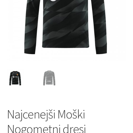
Najcenejši Moški
Nogometni dresi