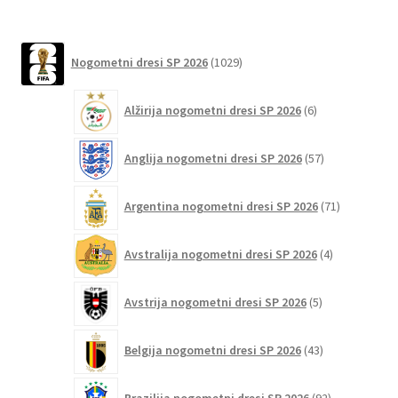
ima
več
različic.
1029
Nogometni dresi SP 2026
1029
izdelkov
Možnosti
lahko
6
Alžirija nogometni dresi SP 2026
6
izberete
izdelkov
na
57
Anglija nogometni dresi SP 2026
57
strani
izdelkov
izdelka
71
Argentina nogometni dresi SP 2026
71
izdelkov
4
Avstralija nogometni dresi SP 2026
4
izdelki
5
Avstrija nogometni dresi SP 2026
5
izdelkov
43
Belgija nogometni dresi SP 2026
43
izdelkov
92