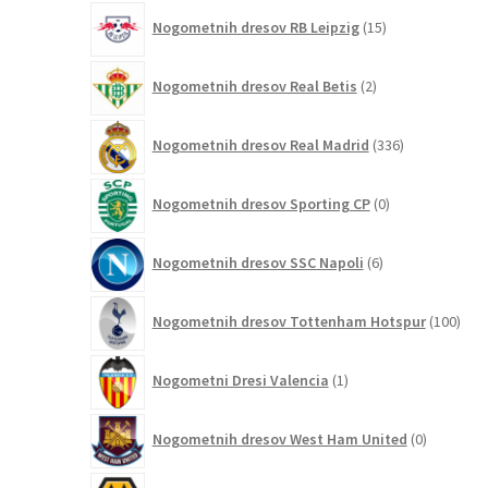
15
Nogometnih dresov RB Leipzig
15
izdelkov
2
Nogometnih dresov Real Betis
2
izdelka
336
Nogometnih dresov Real Madrid
336
izdelkov
0
Nogometnih dresov Sporting CP
0
izdelkov
6
Nogometnih dresov SSC Napoli
6
izdelkov
100
Nogometnih dresov Tottenham Hotspur
100
izde
1
Nogometni Dresi Valencia
1
izdelek
0
Nogometnih dresov West Ham United
0
izdelkov
6