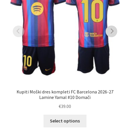
Kupiti Moški dres kompleti FC Barcelona 2026-27
Kup
Lamine Yamal #10 Domači
€
39.00
Ta
Select options
izdelek