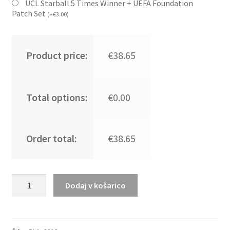
UCL Starball 5 Times Winner + UEFA Foundation
Patch Set
(
+
€
3.00
)
Product price:
€38.65
Total options:
€0.00
Order total:
€38.65
Najcenejši
Dodaj v košarico
Moški
Nogometni
dresi