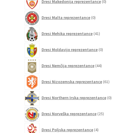
Dresi Makedonija reprezentance
0
izdelkov
0
Dresi Malta reprezentance
0
izdelkov
41
Dresi Mehika reprezentance
41
izdelkov
0
Dresi Moldavijo reprezentance
0
izdelkov
44
Dresi Nemčija reprezentance
44
izdelkov
61
Dresi Nizozemska reprezentance
61
izdelkov
0
Dresi Northern Irska reprezentance
0
izdelkov
25
Dresi Norveška reprezentance
25
izdelkov
4
Dresi Poljska reprezentance
4
izdelki