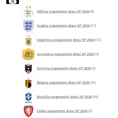
strani
6
izdelka
Alžirija nogometni dresi SP 2026
6
izdelkov
57
Anglija nogometni dresi SP 2026
57
izdelkov
71
Argentina nogometni dresi SP 2026
71
izdelkov
4
Avstralija nogometni dresi SP 2026
4
izdelki
5
Avstrija nogometni dresi SP 2026
5
izdelkov
43
Belgija nogometni dresi SP 2026
43
izdelkov
92
Brazilija nogometni dresi SP 2026
92
izdelkov
3
Češka nogometni dresi SP 2026
3
izdelki