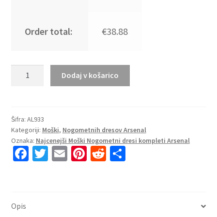
Order total:
€38.88
Najcenejši
Dodaj v košarico
Moški
Nogometni
dresi
kompleti
Šifra:
AL933
Kategoriji:
Moški
,
Nogometnih dresov Arsenal
Arsenal
Oznaka:
Najcenejši Moški Nogometni dresi kompleti Arsenal
Gostujoči
Fa
T
E
Pi
R
S
2023-
ce
wi
m
nt
e
h
24
Ben
b
tt
ai
er
d
ar
White
o
er
l
es
di
e
4
Opis
o
t
t
količina