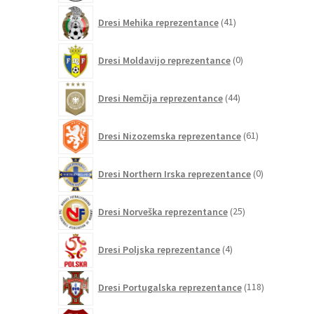
41
Dresi Mehika reprezentance
41
izdelkov
0
Dresi Moldavijo reprezentance
0
izdelkov
44
Dresi Nemčija reprezentance
44
izdelkov
61
Dresi Nizozemska reprezentance
61
izdelkov
0
Dresi Northern Irska reprezentance
0
izdelkov
25
Dresi Norveška reprezentance
25
izdelkov
4
Dresi Poljska reprezentance
4
izdelki
118
Dresi Portugalska reprezentance
118
izdelkov