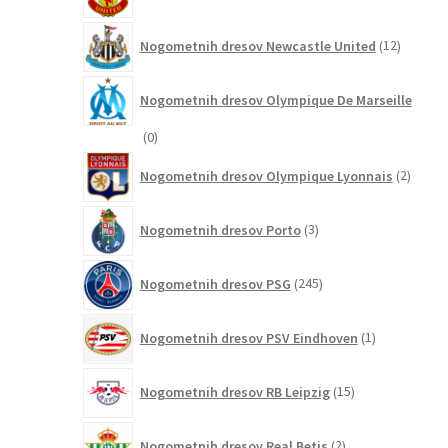
izdel
12
Nogometnih dresov Newcastle United
12
izdelkov
Nogometnih dresov Olympique De Marseille
0
0
izdelkov
2
Nogometnih dresov Olympique Lyonnais
2
izdelk
3
Nogometnih dresov Porto
3
izdelki
245
Nogometnih dresov PSG
245
izdelkov
1
Nogometnih dresov PSV Eindhoven
1
izdelek
15
Nogometnih dresov RB Leipzig
15
izdelkov
2
Nogometnih dresov Real Betis
2