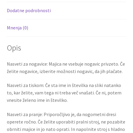
k
Dodatne podrobnosti
Mnenja (0)
Opis
Nasveti za nogavice: Majica ne vsebuje nogavic privzeto. Če
želite nogavice, izberite možnosti nogavic, da jih plačate.
Nasveti za tiskom: Če sta ime in številka na sliki natanko
to, kar želite, vam tega ni treba več vnašati. Če ni, potem
vnesite želeno ime in številko.
Nasveti za pranje: Priporočljivo je, da nogometni dresi
operete ročno. Če želite uporabiti pralni stroj, ne pozabite
obrniti majice in jo nato oprati. In napolnite stroj s hladno