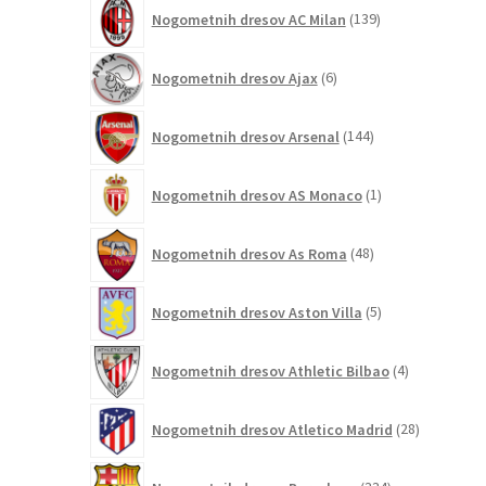
139
Nogometnih dresov AC Milan
139
izdelkov
6
Nogometnih dresov Ajax
6
izdelkov
144
Nogometnih dresov Arsenal
144
izdelkov
1
Nogometnih dresov AS Monaco
1
izdelek
48
Nogometnih dresov As Roma
48
izdelkov
5
Nogometnih dresov Aston Villa
5
izdelkov
4
Nogometnih dresov Athletic Bilbao
4
izdelki
28
Nogometnih dresov Atletico Madrid
28
izdelkov
334