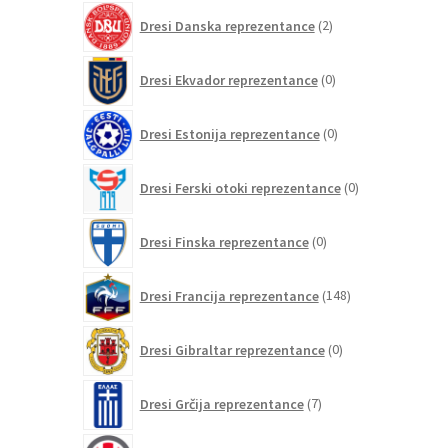
2
Dresi Danska reprezentance
2
izdelka
0
Dresi Ekvador reprezentance
0
izdelkov
0
Dresi Estonija reprezentance
0
izdelkov
0
Dresi Ferski otoki reprezentance
0
izdelkov
0
Dresi Finska reprezentance
0
izdelkov
148
Dresi Francija reprezentance
148
izdelkov
0
Dresi Gibraltar reprezentance
0
izdelkov
7
Dresi Grčija reprezentance
7
izdelkov
0