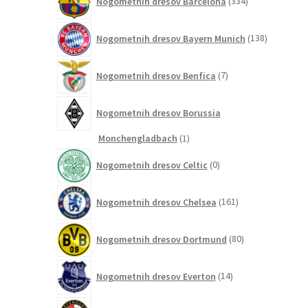
Nogometnih dresov Barcelona
334
izdelkov
138
Nogometnih dresov Bayern Munich
138
izdelkov
7
Nogometnih dresov Benfica
7
izdelkov
Nogometnih dresov Borussia
1
Monchengladbach
1
izdelek
0
Nogometnih dresov Celtic
0
izdelkov
161
Nogometnih dresov Chelsea
161
izdelkov
80
Nogometnih dresov Dortmund
80
izdelkov
14
Nogometnih dresov Everton
14
izdelkov
2