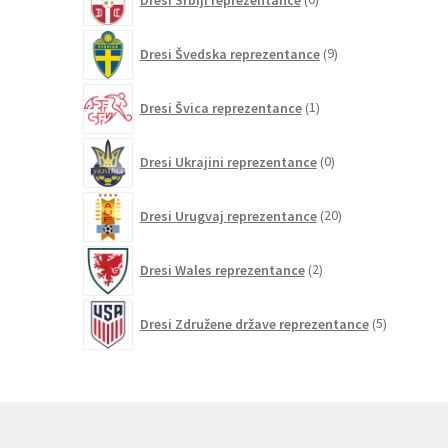
izdelkov
9
Dresi Švedska reprezentance
9
izdelkov
1
Dresi Švica reprezentance
1
izdelek
0
Dresi Ukrajini reprezentance
0
izdelkov
20
Dresi Urugvaj reprezentance
20
izdelkov
2
Dresi Wales reprezentance
2
izdelka
5
Dresi Združene države reprezentance
5
izdelkov