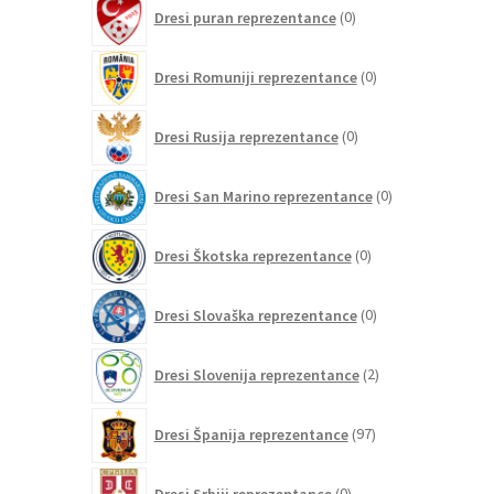
0
Dresi puran reprezentance
0
izdelkov
0
Dresi Romuniji reprezentance
0
izdelkov
0
Dresi Rusija reprezentance
0
izdelkov
0
Dresi San Marino reprezentance
0
izdelkov
0
Dresi Škotska reprezentance
0
izdelkov
0
Dresi Slovaška reprezentance
0
izdelkov
2
Dresi Slovenija reprezentance
2
izdelka
97
Dresi Španija reprezentance
97
izdelkov
0
Dresi Srbiji reprezentance
0