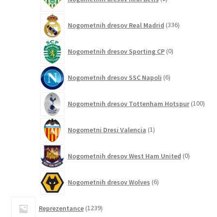
izdelka
336
Nogometnih dresov Real Madrid
336
izdelkov
0
Nogometnih dresov Sporting CP
0
izdelkov
6
Nogometnih dresov SSC Napoli
6
izdelkov
100
Nogometnih dresov Tottenham Hotspur
100
izde
1
Nogometni Dresi Valencia
1
izdelek
0
Nogometnih dresov West Ham United
0
izdelkov
6
Nogometnih dresov Wolves
6
izdelkov
1239
Reprezentance
1239
izdelkov