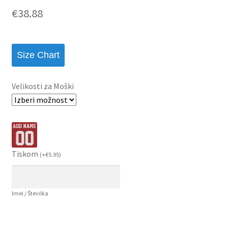
€
38.88
Size Chart
Velikosti za Moški
Tiskom
(
+
€
5.95
)
Imei / Številka