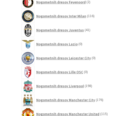
Nogometnih dresov Feyenoord
2
izdelka
116
Nogometnih dresov Inter Milan
116
izdelkov
41
Nogometnih dresov Juventus
41
izdelkov
0
Nogometnih dresov Lazio
0
izdelkov
0
Nogometnih dresov Leicester City
0
izdelkov
0
Nogometnih dresov Lille OSC
0
izdelkov
198
Nogometnih dresov Liverpool
198
izdelkov
176
Nogometnih dresov Manchester City
176
izdelkov
115
Nogometnih dresov Manchester United
115