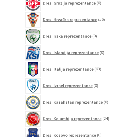
Dresi Gruzija reprezentance
0
izdelkov
56
Dresi Hrvaška reprezentance
56
izdelkov
0
Dresi Irska reprezentance
0
izdelkov
0
Dresi Islandija reprezentance
0
izdelkov
63
Dresi Italija reprezentance
63
izdelkov
0
Dresi Izrael reprezentance
0
izdelkov
0
Dresi Kazahstan reprezentance
0
izdelkov
24
Dresi Kolumbija reprezentance
24
izdelkov
0
Dresi Kosovo reprezentance
0