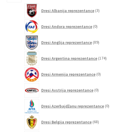
3
Dresi Albanija reprezentance
3
izdelki
0
Dresi Andora reprezentance
0
izdelkov
89
Dresi Anglija reprezentance
89
izdelkov
174
Dresi Argentina reprezentance
174
izdelkov
0
Dresi Armenija reprezentance
0
izdelkov
0
Dresi Avstrija reprezentance
0
izdelkov
0
Dresi Azerbajdžanu reprezentance
0
izdelkov
68
Dresi Belgija reprezentance
68
izdelkov