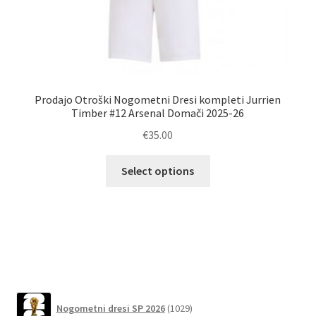
Poc
Prodajo Otroški Nogometni Dresi kompleti Jurrien
Timber #12 Arsenal Domači 2025-26
€
35.00
Ta
Select options
izdelek
ima
več
različic.
Možnosti
lahko
izberete
1029
na
Nogometni dresi SP 2026
1029
izdelkov