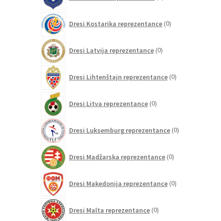
izdelkov
0
Dresi Kostarika reprezentance
0
izdelkov
0
Dresi Latvija reprezentance
0
izdelkov
0
Dresi Lihtenštajn reprezentance
0
izdelkov
0
Dresi Litva reprezentance
0
izdelkov
0
Dresi Luksemburg reprezentance
0
izdelkov
0
Dresi Madžarska reprezentance
0
izdelkov
0
Dresi Makedonija reprezentance
0
izdelkov
0
Dresi Malta reprezentance
0
izdelkov