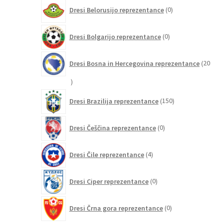
0
Dresi Belorusijo reprezentance
0
izdelkov
0
Dresi Bolgarijo reprezentance
0
izdelkov
Dresi Bosna in Hercegovina reprezentance
20
20
izdelkov
150
Dresi Brazilija reprezentance
150
izdelkov
0
Dresi Češčina reprezentance
0
izdelkov
4
Dresi Čile reprezentance
4
izdelki
0
Dresi Ciper reprezentance
0
izdelkov
0
Dresi Črna gora reprezentance
0
izdelkov