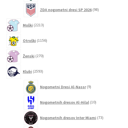
98
ZDA nogometni dresi SP 2026
98
izdelkov
2213
Moški
2213
izdelkov
1156
Otroški
1156
izdelkov
270
Ženski
270
izdelkov
2593
Klubi
2593
izdelkov
9
Nogometni Dresi Al-Nassr
9
izdelkov
10
Nogometnih dresov Al-Hilal
10
izdelkov
73
Nogometnih dresov Inter Miami
73
izdelkov