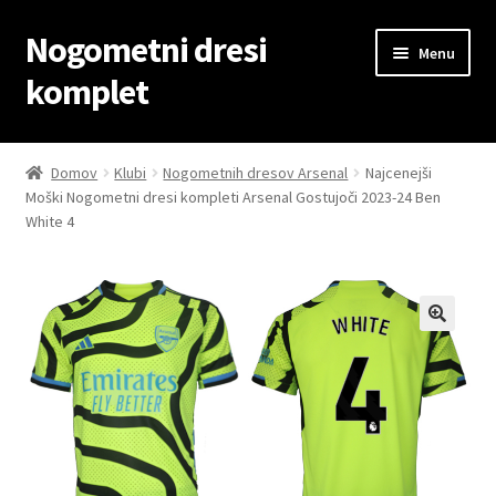
Nogometni dresi
Skip
Skip
Menu
to
to
komplet
navigation
content
Domov
Domov
Klubi
Nogometnih dresov Arsenal
Najcenejši
Moški Nogometni dresi kompleti Arsenal Gostujoči 2023-24 Ben
Blog
White 4
Kontaktiraj nas
Košarica
Moj račun
Trgovina
Zaključek nakupa