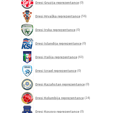
Dresi Gruzija reprezentance
0
izdelkov
56
Dresi Hrvaška reprezentance
56
izdelkov
0
Dresi Irska reprezentance
0
izdelkov
0
Dresi Islandija reprezentance
0
izdelkov
63
Dresi Italija reprezentance
63
izdelkov
0
Dresi Izrael reprezentance
0
izdelkov
0
Dresi Kazahstan reprezentance
0
izdelkov
24
Dresi Kolumbija reprezentance
24
izdelkov
0
Dresi Kosovo reprezentance
0