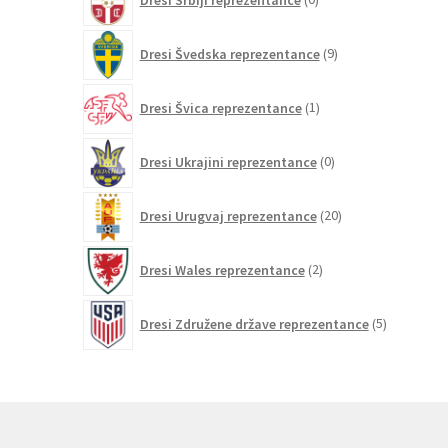
izdelkov
9
Dresi Švedska reprezentance
9
izdelkov
1
Dresi Švica reprezentance
1
izdelek
0
Dresi Ukrajini reprezentance
0
izdelkov
20
Dresi Urugvaj reprezentance
20
izdelkov
2
Dresi Wales reprezentance
2
izdelka
5
Dresi Združene države reprezentance
5
izdelkov