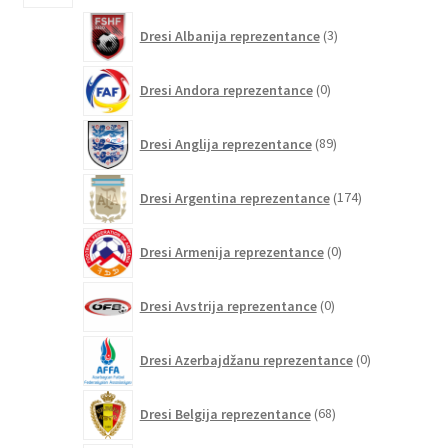
3
Dresi Albanija reprezentance
3
izdelki
0
Dresi Andora reprezentance
0
izdelkov
89
Dresi Anglija reprezentance
89
izdelkov
174
Dresi Argentina reprezentance
174
izdelkov
0
Dresi Armenija reprezentance
0
izdelkov
0
Dresi Avstrija reprezentance
0
izdelkov
0
Dresi Azerbajdžanu reprezentance
0
izdelkov
68
Dresi Belgija reprezentance
68
izdelkov