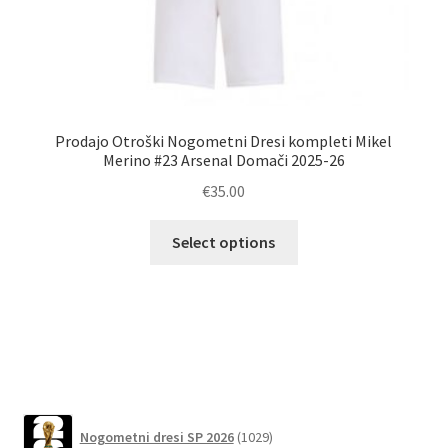
Prodajo Otroški Nogometni Dresi kompleti Mikel
Merino #23 Arsenal Domači 2025-26
€
35.00
Ta
Po
Select options
izdelek
ima
več
različic.
Možnosti
lahko
izberete
1029
na
Nogometni dresi SP 2026
1029
izdelkov