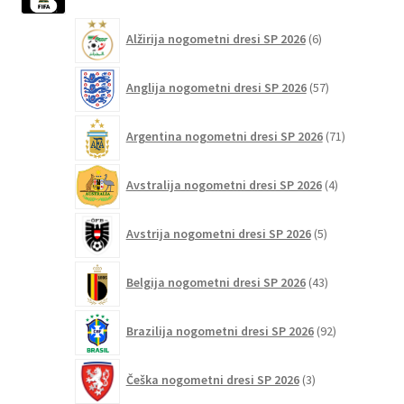
strani
6
izdelka
Alžirija nogometni dresi SP 2026
6
izdelkov
57
Anglija nogometni dresi SP 2026
57
izdelkov
71
Argentina nogometni dresi SP 2026
71
izdelkov
4
Avstralija nogometni dresi SP 2026
4
izdelki
5
Avstrija nogometni dresi SP 2026
5
izdelkov
43
Belgija nogometni dresi SP 2026
43
izdelkov
92
Brazilija nogometni dresi SP 2026
92
izdelkov
3
Češka nogometni dresi SP 2026
3
izdelki