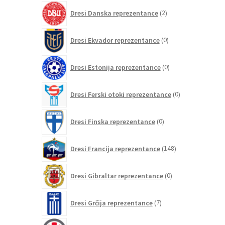
2
Dresi Danska reprezentance
2
izdelka
0
Dresi Ekvador reprezentance
0
izdelkov
0
Dresi Estonija reprezentance
0
izdelkov
0
Dresi Ferski otoki reprezentance
0
izdelkov
0
Dresi Finska reprezentance
0
izdelkov
148
Dresi Francija reprezentance
148
izdelkov
0
Dresi Gibraltar reprezentance
0
izdelkov
7
Dresi Grčija reprezentance
7
izdelkov
0