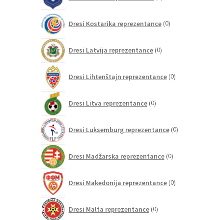
izdelkov
0
Dresi Kostarika reprezentance
0
izdelkov
0
Dresi Latvija reprezentance
0
izdelkov
0
Dresi Lihtenštajn reprezentance
0
izdelkov
0
Dresi Litva reprezentance
0
izdelkov
0
Dresi Luksemburg reprezentance
0
izdelkov
0
Dresi Madžarska reprezentance
0
izdelkov
0
Dresi Makedonija reprezentance
0
izdelkov
0
Dresi Malta reprezentance
0
izdelkov