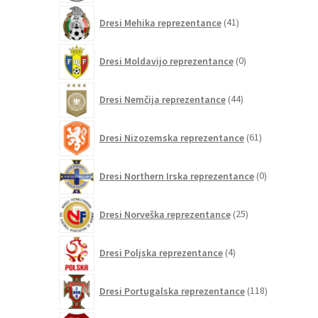
41
Dresi Mehika reprezentance
41
izdelkov
0
Dresi Moldavijo reprezentance
0
izdelkov
44
Dresi Nemčija reprezentance
44
izdelkov
61
Dresi Nizozemska reprezentance
61
izdelkov
0
Dresi Northern Irska reprezentance
0
izdelkov
25
Dresi Norveška reprezentance
25
izdelkov
4
Dresi Poljska reprezentance
4
izdelki
118
Dresi Portugalska reprezentance
118
izdelkov