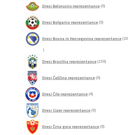
0
Dresi Belorusijo reprezentance
0
izdelkov
0
Dresi Bolgarijo reprezentance
0
izdelkov
Dresi Bosna in Hercegovina reprezentance
20
20
izdelkov
150
Dresi Brazilija reprezentance
150
izdelkov
0
Dresi Češčina reprezentance
0
izdelkov
4
Dresi Čile reprezentance
4
izdelki
0
Dresi Ciper reprezentance
0
izdelkov
0
Dresi Črna gora reprezentance
0
izdelkov