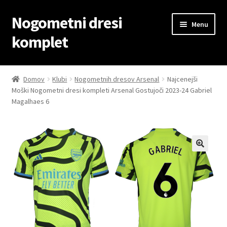
Nogometni dresi
Skip
Skip
Menu
to
to
komplet
navigation
content
Domov
Domov
Klubi
Nogometnih dresov Arsenal
Najcenejši
Moški Nogometni dresi kompleti Arsenal Gostujoči 2023-24 Gabriel
Blog
Magalhaes 6
Kontaktiraj nas
Košarica
Moj račun
Trgovina
Zaključek nakupa