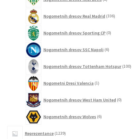
izdelka
336
Nogometnih dresov Real Madrid
336
izdelkov
0
Nogometnih dresov Sporting CP
0
izdelkov
6
Nogometnih dresov SSC Napoli
6
izdelkov
100
Nogometnih dresov Tottenham Hotspur
100
izde
1
Nogometni Dresi Valencia
1
izdelek
0
Nogometnih dresov West Ham United
0
izdelkov
6
Nogometnih dresov Wolves
6
izdelkov
1239
Reprezentance
1239
izdelkov