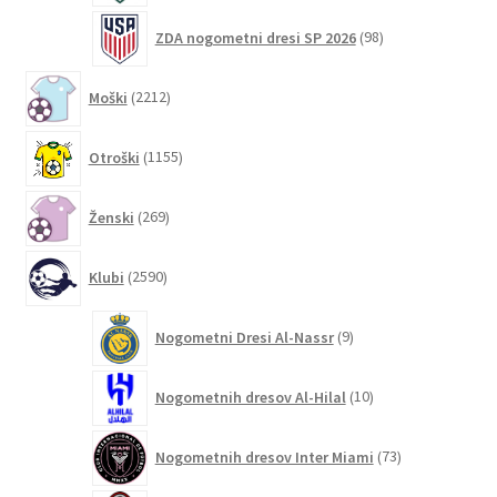
98
ZDA nogometni dresi SP 2026
98
izdelkov
2212
Moški
2212
izdelkov
1155
Otroški
1155
izdelkov
269
Ženski
269
izdelkov
2590
Klubi
2590
izdelkov
9
Nogometni Dresi Al-Nassr
9
izdelkov
10
Nogometnih dresov Al-Hilal
10
izdelkov
73
Nogometnih dresov Inter Miami
73
izdelkov