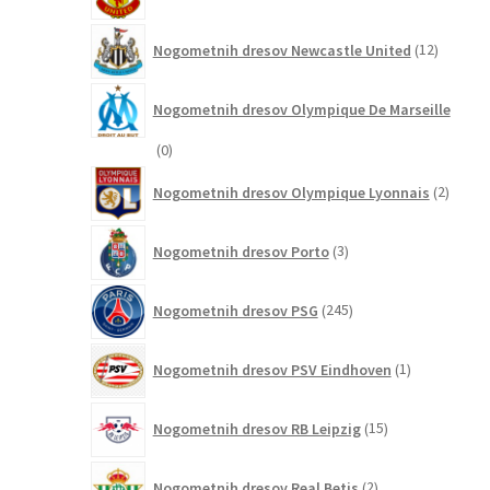
izdel
12
Nogometnih dresov Newcastle United
12
izdelkov
Nogometnih dresov Olympique De Marseille
0
0
izdelkov
2
Nogometnih dresov Olympique Lyonnais
2
izdelk
3
Nogometnih dresov Porto
3
izdelki
245
Nogometnih dresov PSG
245
izdelkov
1
Nogometnih dresov PSV Eindhoven
1
izdelek
15
Nogometnih dresov RB Leipzig
15
izdelkov
2
Nogometnih dresov Real Betis
2