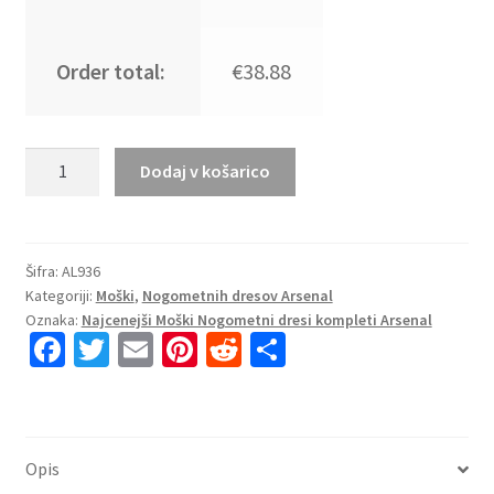
Order total:
€38.88
Najcenejši
Dodaj v košarico
Moški
Nogometni
dresi
kompleti
Šifra:
AL936
Kategoriji:
Moški
,
Nogometnih dresov Arsenal
Arsenal
Oznaka:
Najcenejši Moški Nogometni dresi kompleti Arsenal
Gostujoči
Fa
T
E
Pi
R
S
2023-
ce
wi
m
nt
e
h
24
Gabriel
b
tt
ai
er
d
ar
Magalhaes
o
er
l
es
di
e
6
Opis
o
t
t
količina