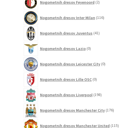
Nogometnih dresov Feyenoord
2
izdelka
116
Nogometnih dresov Inter Milan
116
izdelkov
41
Nogometnih dresov Juventus
41
izdelkov
0
Nogometnih dresov Lazio
0
izdelkov
0
Nogometnih dresov Leicester City
0
izdelkov
0
Nogometnih dresov Lille OSC
0
izdelkov
198
Nogometnih dresov Liverpool
198
izdelkov
176
Nogometnih dresov Manchester City
176
izdelkov
115
Nogometnih dresov Manchester United
115