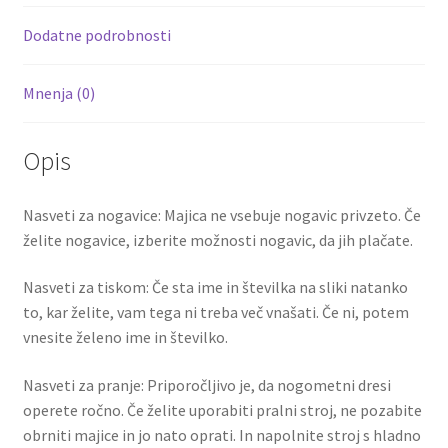
k
Dodatne podrobnosti
Mnenja (0)
Opis
Nasveti za nogavice: Majica ne vsebuje nogavic privzeto. Če
želite nogavice, izberite možnosti nogavic, da jih plačate.
Nasveti za tiskom: Če sta ime in številka na sliki natanko
to, kar želite, vam tega ni treba več vnašati. Če ni, potem
vnesite želeno ime in številko.
Nasveti za pranje: Priporočljivo je, da nogometni dresi
operete ročno. Če želite uporabiti pralni stroj, ne pozabite
obrniti majice in jo nato oprati. In napolnite stroj s hladno