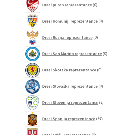
0
Dresi puran reprezentance
0
izdelkov
0
Dresi Romuniji reprezentance
0
izdelkov
0
Dresi Rusija reprezentance
0
izdelkov
0
Dresi San Marino reprezentance
0
izdelkov
0
Dresi Škotska reprezentance
0
izdelkov
0
Dresi Slovaška reprezentance
0
izdelkov
2
Dresi Slovenija reprezentance
2
izdelka
97
Dresi Španija reprezentance
97
izdelkov
0
Dresi Srbiji reprezentance
0