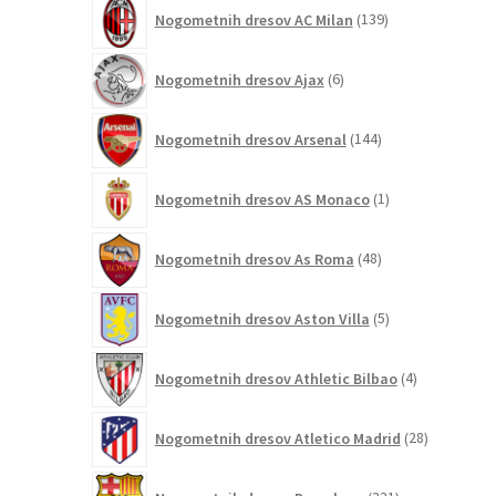
139
Nogometnih dresov AC Milan
139
izdelkov
6
Nogometnih dresov Ajax
6
izdelkov
144
Nogometnih dresov Arsenal
144
izdelkov
1
Nogometnih dresov AS Monaco
1
izdelek
48
Nogometnih dresov As Roma
48
izdelkov
5
Nogometnih dresov Aston Villa
5
izdelkov
4
Nogometnih dresov Athletic Bilbao
4
izdelki
28
Nogometnih dresov Atletico Madrid
28
izdelkov
331