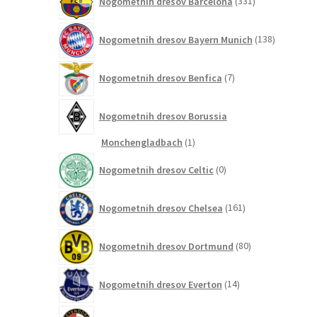
Nogometnih dresov Barcelona
331
izdelkov
138
Nogometnih dresov Bayern Munich
138
izdelkov
7
Nogometnih dresov Benfica
7
izdelkov
Nogometnih dresov Borussia
1
Monchengladbach
1
izdelek
0
Nogometnih dresov Celtic
0
izdelkov
161
Nogometnih dresov Chelsea
161
izdelkov
80
Nogometnih dresov Dortmund
80
izdelkov
14
Nogometnih dresov Everton
14
izdelkov
2