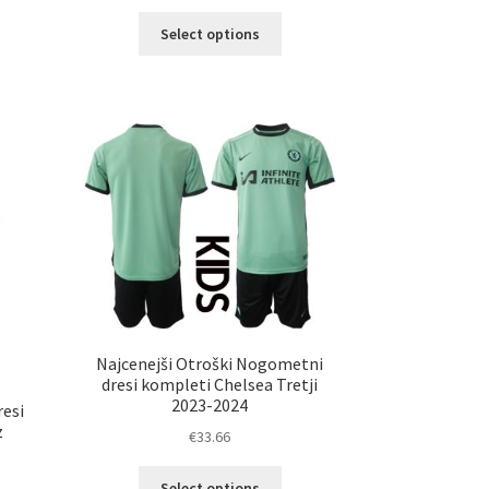
Ta
a
Select options
izdelek
č
ima
ičic.
več
nosti
različic.
ko
Možnosti
erete
lahko
izberete
ani
na
elka
strani
izdelka
Najcenejši Otroški Nogometni
dresi kompleti Chelsea Tretji
2023-2024
resi
z
€
33.66
Ta
Select options