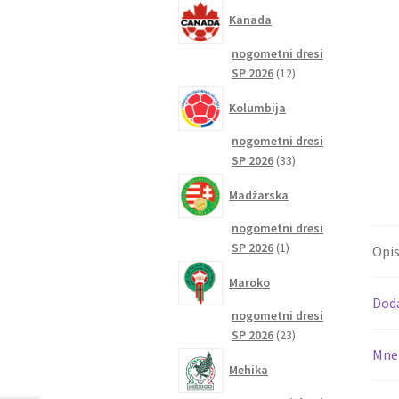
izdelkov
Kanada
nogometni dresi
12
SP 2026
12
izdelkov
Kolumbija
nogometni dresi
33
SP 2026
33
izdelkov
Madžarska
nogometni dresi
1
SP 2026
1
Opi
izdelek
Maroko
Dod
nogometni dresi
23
SP 2026
23
Mnen
izdelkov
Mehika