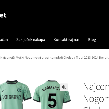
et
račun
Zaključek nakupa
Kontaktiraj nas
Blog
čun
Trgovina
Zaključek nakupa
Najcenejši Moški Nogometni dresi kompleti Chelsea Tretji 2023 2024 Benoit 
Najcen
Nogome