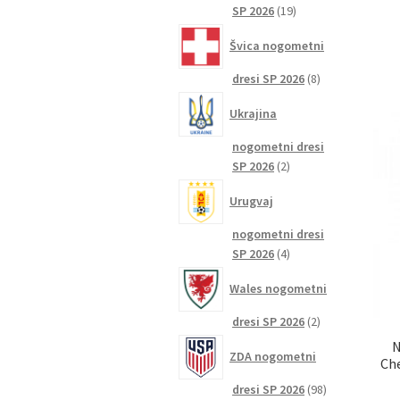
19
SP 2026
19
izdelkov
Švica nogometni
8
dresi SP 2026
8
izdelkov
Ukrajina
nogometni dresi
2
SP 2026
2
izdelka
Urugvaj
nogometni dresi
4
SP 2026
4
izdelki
Wales nogometni
2
dresi SP 2026
2
izdelka
N
ZDA nogometni
Ch
98
dresi SP 2026
98