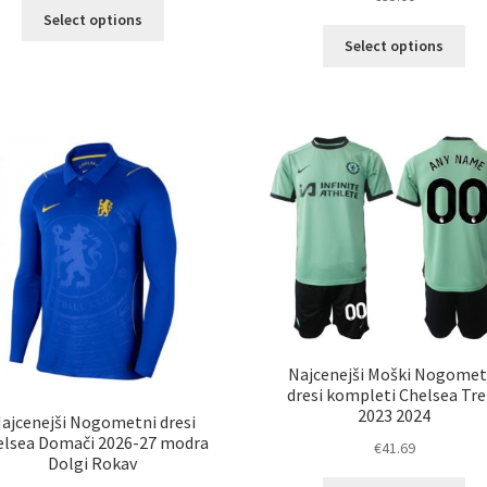
Ta
Select options
izdelek
Ta
Select options
ima
izd
več
im
različic.
ve
Možnosti
razl
lahko
Mož
izberete
lah
na
izb
strani
na
izdelka
str
izd
Najcenejši Moški Nogomet
dresi kompleti Chelsea Tre
2023 2024
ajcenejši Nogometni dresi
elsea Domači 2026-27 modra
€
41.69
Dolgi Rokav