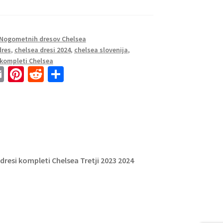
5
Nogometnih dresov Chelsea
dres
,
chelsea dresi 2024
,
chelsea slovenija
,
kompleti Chelsea
E
Pi
R
S
m
nt
e
h
ai
er
d
ar
l
es
di
e
t
t
resi kompleti Chelsea Tretji 2023 2024