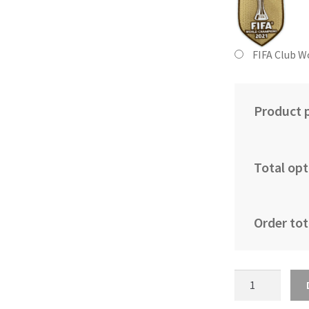
FIFA Club W
Product p
Total opt
Order tot
Najcenejši
Moški