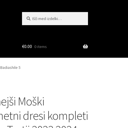
Išči:
Iskanje
€
0.00
0 items
Badiashile 5
ejši Moški
tni dresi kompleti