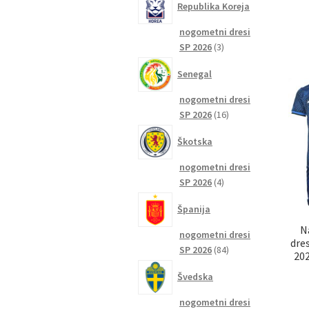
Republika Koreja
nogometni dresi
3
SP 2026
3
izdelki
Senegal
nogometni dresi
16
SP 2026
16
izdelkov
Škotska
nogometni dresi
4
SP 2026
4
izdelki
Španija
N
nogometni dresi
dre
84
SP 2026
84
202
izdelkov
Švedska
nogometni dresi