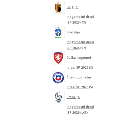
izdelkov
Belgija
nogometni dresi
43
SP 2026
43
izdelkov
Brazilija
nogometni dresi
92
SP 2026
92
izdelkov
Češka nogometni
3
dresi SP 2026
3
izdelki
Čile nogometni
5
dresi SP 2026
5
izdelkov
Francija
nogometni dresi
108
SP 2026
108