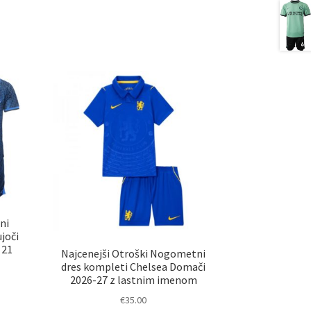
ni
joči
 21
Najcenejši Otroški Nogometni
dres kompleti Chelsea Domači
2026-27 z lastnim imenom
€
35.00
elek