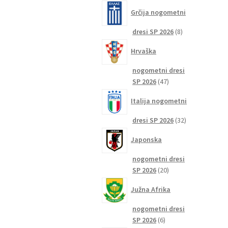
izdelkov
Grčija nogometni
8
dresi SP 2026
8
izdelkov
Hrvaška
nogometni dresi
47
SP 2026
47
izdelkov
Italija nogometni
32
dresi SP 2026
32
izdelkov
Japonska
nogometni dresi
20
SP 2026
20
izdelkov
Južna Afrika
nogometni dresi
6
SP 2026
6