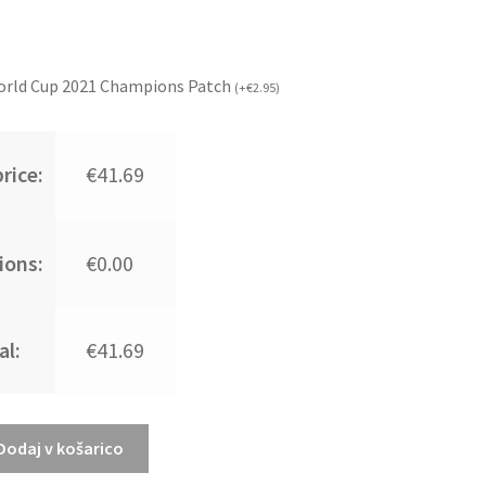
orld Cup 2021 Champions Patch
(
+
€
2.95
)
rice:
€41.69
ions:
€0.00
al:
€41.69
Dodaj v košarico