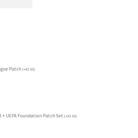
ague Patch
(
+
€
2.65
)
l + UEFA Foundation Patch Set
(
+
€
3.65
)