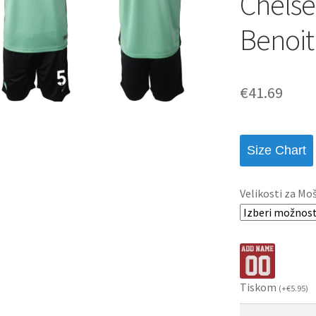
Chelse
Benoit
€
41.69
Size Chart
Velikosti za Mo
Tiskom
(
+
€
5.95
)