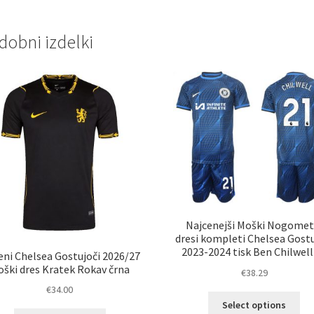
dobni izdelki
Najcenejši Moški Nogomet
dresi kompleti Chelsea Gostu
2023-2024 tisk Ben Chilwell
ni Chelsea Gostujoči 2026/27
ški dres Kratek Rokav črna
€
38.29
€
34.00
Ta
Select options
izd