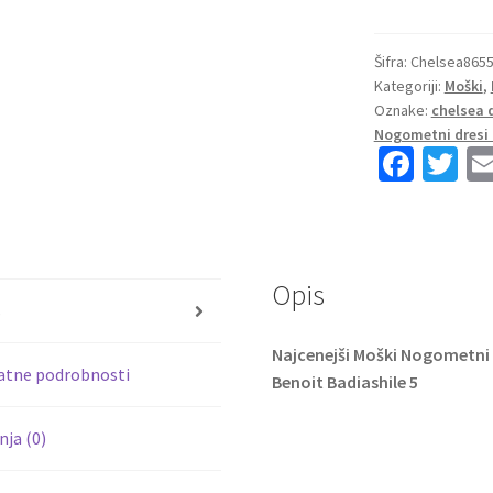
Nogometni
dresi
kompleti
Šifra:
Chelsea865
Kategoriji:
Moški
,
Chelsea
Oznake:
chelsea 
Tretji
Nogometni dresi 
2023
Fa
T
2024
ce
wi
Benoit
b
tt
Badiashile
5
o
er
količina
Opis
o
s
k
Najcenejši Moški Nogometni d
atne podrobnosti
Benoit Badiashile 5
ja (0)