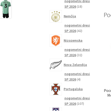
nogometni dresi
18
SP 2026
18
izdelkov
Po
Nemčija
nogometni dresi
42
SP 2026
42
izdelkov
Nizozemska
nogometni dresi
32
SP 2026
32
izdelkov
Nova Zelandija
nogometni dresi
4
SP 2026
4
izdelki
Portugalska
Poce
Mo
nogometni dresi
107
SP 2026
107
izdelkov