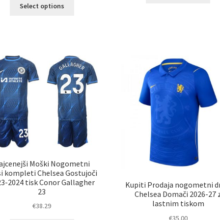
Ta
Select options
im
izdelek
ve
ima
razl
več
Mož
različic.
lah
Možnosti
izb
lahko
na
izberete
str
na
izd
strani
izdelka
ajcenejši Moški Nogometni
si kompleti Chelsea Gostujoči
3-2024 tisk Conor Gallagher
Kupiti Prodaja nogometni d
23
Chelsea Domači 2026-27 
lastnim tiskom
€
38.29
€
35.00