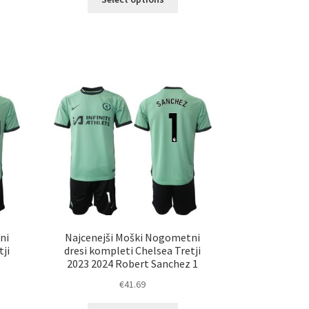
izdelek
ima
elek
več
a
različic.
č
Možnosti
ičic.
lahko
nosti
izberete
ko
na
erete
strani
izdelka
ani
elka
ni
Najcenejši Moški Nogometni
tji
dresi kompleti Chelsea Tretji
2023 2024 Robert Sanchez 1
€
41.69