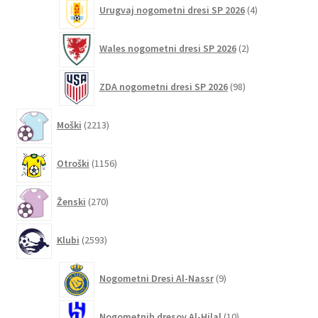
4
Urugvaj nogometni dresi SP 2026
4
izdelki
2
Wales nogometni dresi SP 2026
2
izdelka
98
ZDA nogometni dresi SP 2026
98
izdelkov
2213
Moški
2213
izdelkov
1156
Otroški
1156
izdelkov
270
Ženski
270
izdelkov
2593
Klubi
2593
izdelkov
9
Nogometni Dresi Al-Nassr
9
izdelkov
10
Nogometnih dresov Al-Hilal
10