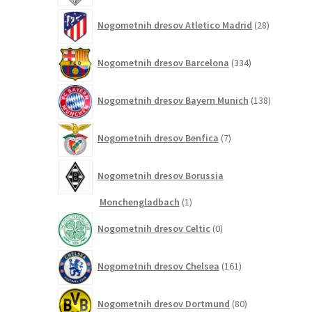
28
Nogometnih dresov Atletico Madrid
28
izdelkov
334
Nogometnih dresov Barcelona
334
izdelkov
138
Nogometnih dresov Bayern Munich
138
izdelkov
7
Nogometnih dresov Benfica
7
izdelkov
Nogometnih dresov Borussia
1
Monchengladbach
1
izdelek
0
Nogometnih dresov Celtic
0
izdelkov
161
Nogometnih dresov Chelsea
161
izdelkov
80
Nogometnih dresov Dortmund
80
izdelkov