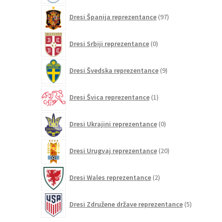
97
Dresi Španija reprezentance
97
izdelkov
0
Dresi Srbiji reprezentance
0
izdelkov
9
Dresi Švedska reprezentance
9
izdelkov
1
Dresi Švica reprezentance
1
izdelek
0
Dresi Ukrajini reprezentance
0
izdelkov
20
Dresi Urugvaj reprezentance
20
izdelkov
2
Dresi Wales reprezentance
2
izdelka
5
Dresi Združene države reprezentance
5
izdelkov