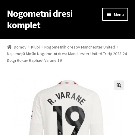
Nogometni dresi
Skip
Skip
Menu
to
to
komplet
navigation
content
Domov
Domov
Klubi
Nogometnih dresov Manchester United
Najcenejši Moški Nogometni dresi Manchester United Tretji 2023-24
Blog
Dolgi Rokav Raphael Varane 19
Kontaktiraj nas
Košarica
Moj račun
Trgovina
Zaključek nakupa