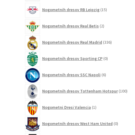
15
Nogometnih dresov RB Leipzig
15
izdelkov
2
Nogometnih dresov Real Betis
2
izdelka
336
Nogometnih dresov Real Madrid
336
izdelkov
0
Nogometnih dresov Sporting CP
0
izdelkov
6
Nogometnih dresov SSC Napoli
6
izdelkov
100
Nogometnih dresov Tottenham Hotspur
100
izde
1
Nogometni Dresi Valencia
1
izdelek
0
Nogometnih dresov West Ham United
0
izdelkov