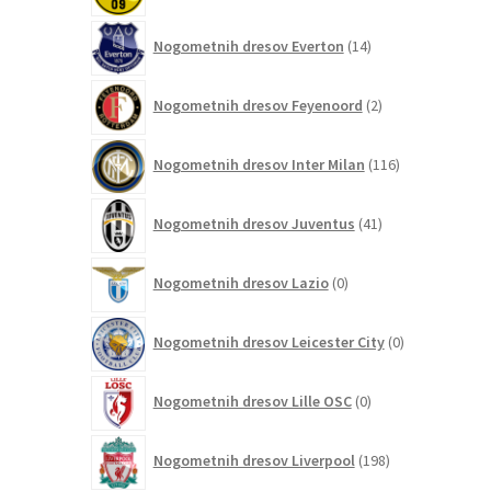
14
Nogometnih dresov Everton
14
izdelkov
2
Nogometnih dresov Feyenoord
2
izdelka
116
Nogometnih dresov Inter Milan
116
izdelkov
41
Nogometnih dresov Juventus
41
izdelkov
0
Nogometnih dresov Lazio
0
izdelkov
0
Nogometnih dresov Leicester City
0
izdelkov
0
Nogometnih dresov Lille OSC
0
izdelkov
198
Nogometnih dresov Liverpool
198
izdelkov