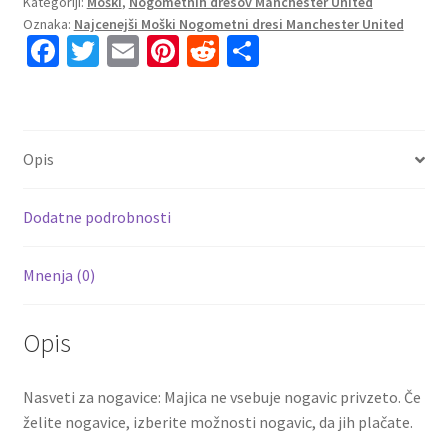
Kategoriji:
Moški
,
Nogometnih dresov Manchester United
United
Oznaka:
Najcenejši Moški Nogometni dresi Manchester United
Tretji
Fa
T
E
Pi
R
S
2023-
ce
wi
m
nt
e
h
24
Dolgi
b
tt
ai
er
d
ar
Rokav
o
er
l
es
di
e
Raphael
Opis
o
t
t
Varane
k
19
Dodatne podrobnosti
količina
Mnenja (0)
Opis
Nasveti za nogavice: Majica ne vsebuje nogavic privzeto. Če
želite nogavice, izberite možnosti nogavic, da jih plačate.