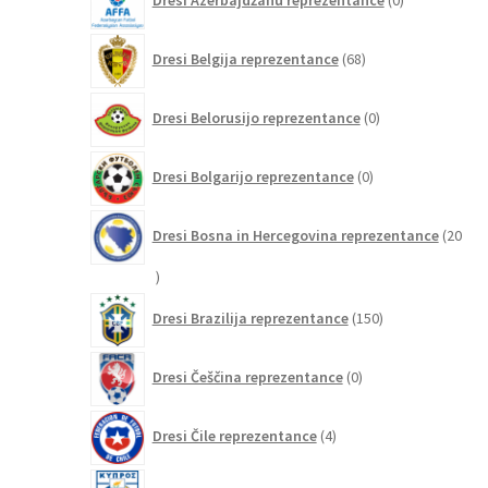
Dresi Azerbajdžanu reprezentance
0
izdelkov
68
Dresi Belgija reprezentance
68
izdelkov
0
Dresi Belorusijo reprezentance
0
izdelkov
0
Dresi Bolgarijo reprezentance
0
izdelkov
Dresi Bosna in Hercegovina reprezentance
20
20
izdelkov
150
Dresi Brazilija reprezentance
150
izdelkov
0
Dresi Češčina reprezentance
0
izdelkov
4
Dresi Čile reprezentance
4
izdelki
0