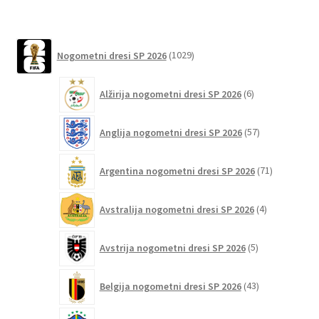
več
različic.
Možnosti
1029
Nogometni dresi SP 2026
1029
lahko
izdelkov
izberete
6
Alžirija nogometni dresi SP 2026
6
na
izdelkov
strani
57
izdelka
Anglija nogometni dresi SP 2026
57
izdelkov
71
Argentina nogometni dresi SP 2026
71
izdelkov
4
Avstralija nogometni dresi SP 2026
4
izdelki
5
Avstrija nogometni dresi SP 2026
5
izdelkov
43
Belgija nogometni dresi SP 2026
43
izdelkov
92