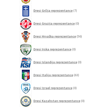
7
Dresi Grčija reprezentance
7
izdelkov
0
Dresi Gruzija reprezentance
0
izdelkov
56
Dresi Hrvaška reprezentance
56
izdelkov
0
Dresi Irska reprezentance
0
izdelkov
0
Dresi Islandija reprezentance
0
izdelkov
63
Dresi Italija reprezentance
63
izdelkov
0
Dresi Izrael reprezentance
0
izdelkov
0
Dresi Kazahstan reprezentance
0
izdelkov