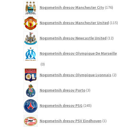
176
Nogometnih dresov Manchester City
176
izdelkov
115
Nogometnih dresov Manchester United
115
izdel
12
Nogometnih dresov Newcastle United
12
izdelkov
Nogometnih dresov Olympique De Marseille
0
0
izdelkov
2
Nogometnih dresov Olympique Lyonnais
2
izdelk
3
Nogometnih dresov Porto
3
izdelki
245
Nogometnih dresov PSG
245
izdelkov
1
Nogometnih dresov PSV Eindhoven
1
izdelek