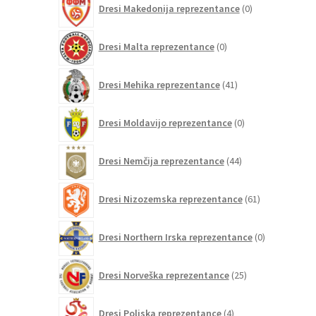
Dresi Makedonija reprezentance
0
izdelkov
0
Dresi Malta reprezentance
0
izdelkov
41
Dresi Mehika reprezentance
41
izdelkov
0
Dresi Moldavijo reprezentance
0
izdelkov
44
Dresi Nemčija reprezentance
44
izdelkov
61
Dresi Nizozemska reprezentance
61
izdelkov
0
Dresi Northern Irska reprezentance
0
izdelkov
25
Dresi Norveška reprezentance
25
izdelkov
4
Dresi Poljska reprezentance
4