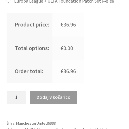
Europa League + UEFA Foundation Patch Set
(
+
€
3.65
)
Product price:
€36.96
Total options:
€0.00
Order total:
€36.96
Najcenejši
Dodaj v košarico
Moški
Nogometni
dresi
Manchester
Šifra:
ManchesterUnited6998