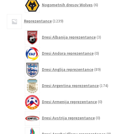
6
Nogometnih dresov Wolves
6
izdelkov
1239
Reprezentance
1239
izdelkov
3
Dresi Albanija reprezentance
3
izdelki
0
Dresi Andora reprezentance
0
izdelkov
89
Dresi Anglija reprezentance
89
izdelkov
174
Dresi Argentina reprezentance
174
izdelkov
0
Dresi Armenija reprezentance
0
izdelkov
0
Dresi Avstrija reprezentance
0
izdelkov
0