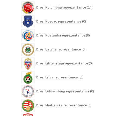
24
Dresi Kolumbija reprezentance
24
izdelkov
0
Dresi Kosovo reprezentance
0
izdelkov
0
Dresi Kostarika reprezentance
0
izdelkov
0
Dresi Latvija reprezentance
0
izdelkov
0
Dresi Lihtenštajn reprezentance
0
izdelkov
0
Dresi Litva reprezentance
0
izdelkov
0
Dresi Luksemburg reprezentance
0
izdelkov
0
Dresi Madžarska reprezentance
0
izdelkov
0