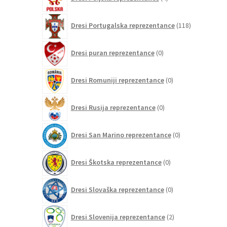
izdelki
118
Dresi Portugalska reprezentance
118
izdelkov
0
Dresi puran reprezentance
0
izdelkov
0
Dresi Romuniji reprezentance
0
izdelkov
0
Dresi Rusija reprezentance
0
izdelkov
0
Dresi San Marino reprezentance
0
izdelkov
0
Dresi Škotska reprezentance
0
izdelkov
0
Dresi Slovaška reprezentance
0
izdelkov
2
Dresi Slovenija reprezentance
2
izdelka