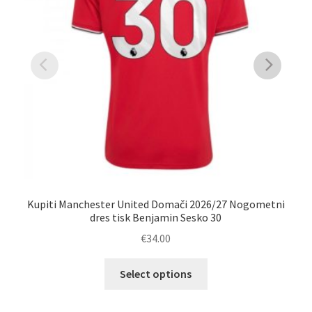
Kupiti Manchester United Domači 2026/27 Nogometni
dres tisk Benjamin Sesko 30
Pr
€
34.00
Ta
Select options
izdelek
ima