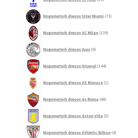
izdelkov
73
Nogometnih dresov Inter Miami
73
izdelkov
139
Nogometnih dresov AC Milan
139
izdelkov
6
Nogometnih dresov Ajax
6
izdelkov
144
Nogometnih dresov Arsenal
144
izdelkov
1
Nogometnih dresov AS Monaco
1
izdelek
48
Nogometnih dresov As Roma
48
izdelkov
5
Nogometnih dresov Aston Villa
5
izdelkov
4
Nogometnih dresov Athletic Bilbao
4
izdelki