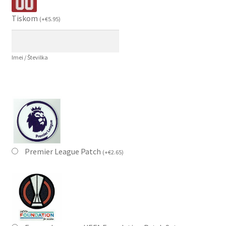
Tiskom
(
+
€
5.95
)
Imei / Številka
Premier League Patch
(
+
€
2.65
)