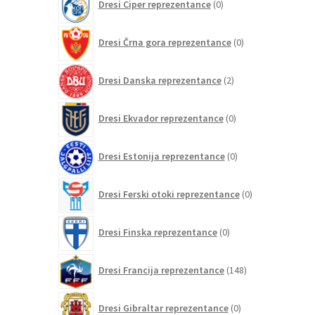
Dresi Ciper reprezentance
0
izdelkov
0
Dresi Črna gora reprezentance
0
izdelkov
2
Dresi Danska reprezentance
2
izdelka
0
Dresi Ekvador reprezentance
0
izdelkov
0
Dresi Estonija reprezentance
0
izdelkov
0
Dresi Ferski otoki reprezentance
0
izdelkov
0
Dresi Finska reprezentance
0
izdelkov
148
Dresi Francija reprezentance
148
izdelkov
0
Dresi Gibraltar reprezentance
0
izdelkov