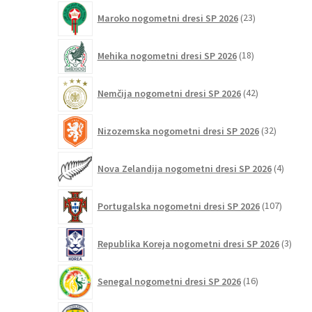
23
Maroko nogometni dresi SP 2026
23
izdelkov
18
Mehika nogometni dresi SP 2026
18
izdelkov
42
Nemčija nogometni dresi SP 2026
42
izdelkov
32
Nizozemska nogometni dresi SP 2026
32
izdelkov
4
Nova Zelandija nogometni dresi SP 2026
4
izdelki
107
Portugalska nogometni dresi SP 2026
107
izdelko
3
Republika Koreja nogometni dresi SP 2026
3
izdelk
16
Senegal nogometni dresi SP 2026
16
izdelkov
4