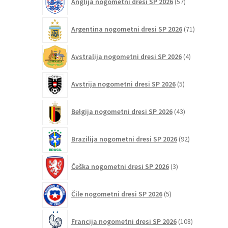
Anglija nogometni dresi SP 2026
57
strani
izdelkov
izdelka
71
Argentina nogometni dresi SP 2026
71
izdelkov
4
Avstralija nogometni dresi SP 2026
4
izdelki
5
Avstrija nogometni dresi SP 2026
5
izdelkov
43
Belgija nogometni dresi SP 2026
43
izdelkov
92
Brazilija nogometni dresi SP 2026
92
izdelkov
3
Češka nogometni dresi SP 2026
3
izdelki
5
Čile nogometni dresi SP 2026
5
izdelkov
108
Francija nogometni dresi SP 2026
108
izdelkov