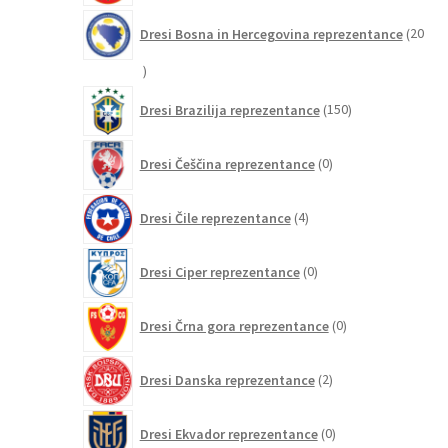
Dresi Bosna in Hercegovina reprezentance
20
20
izdelkov
150
Dresi Brazilija reprezentance
150
izdelkov
0
Dresi Češčina reprezentance
0
izdelkov
4
Dresi Čile reprezentance
4
izdelki
0
Dresi Ciper reprezentance
0
izdelkov
0
Dresi Črna gora reprezentance
0
izdelkov
2
Dresi Danska reprezentance
2
izdelka
0
Dresi Ekvador reprezentance
0
izdelkov