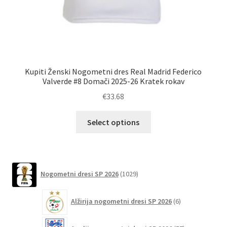
Kupiti Ženski Nogometni dres Real Madrid Federico
K
Valverde #8 Domači 2025-26 Kratek rokav
€
33.68
Ta
Select options
izdelek
ima
več
različic.
1029
Nogometni dresi SP 2026
1029
izdelkov
Možnosti
lahko
6
Alžirija nogometni dresi SP 2026
6
izberete
izdelkov
na
57