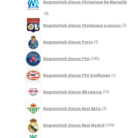
Nogometnih dresov Olympique De Marseille
0
0
izdelkov
2
Nogometnih dresov Olympique Lyonnais
2
izdelk
3
Nogometnih dresov Porto
3
izdelki
245
Nogometnih dresov PSG
245
izdelkov
1
Nogometnih dresov PSV Eindhoven
1
izdelek
15
Nogometnih dresov RB Leipzig
15
izdelkov
2
Nogometnih dresov Real Betis
2
izdelka
336
Nogometnih dresov Real Madrid
336
izdelkov
0