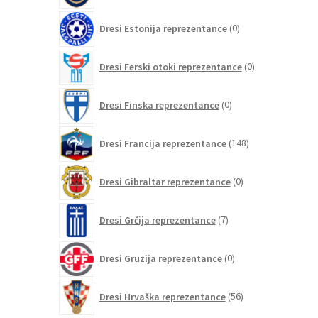
0
Dresi Estonija reprezentance
0
izdelkov
0
Dresi Ferski otoki reprezentance
0
izdelkov
0
Dresi Finska reprezentance
0
izdelkov
148
Dresi Francija reprezentance
148
izdelkov
0
Dresi Gibraltar reprezentance
0
izdelkov
7
Dresi Grčija reprezentance
7
izdelkov
0
Dresi Gruzija reprezentance
0
izdelkov
56
Dresi Hrvaška reprezentance
56
izdelkov