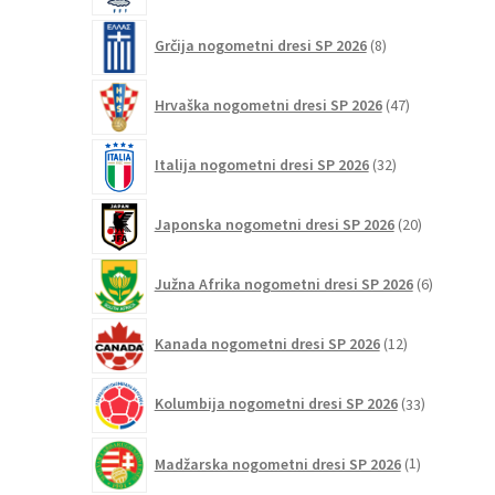
8
Grčija nogometni dresi SP 2026
8
izdelkov
47
Hrvaška nogometni dresi SP 2026
47
izdelkov
32
Italija nogometni dresi SP 2026
32
izdelkov
20
Japonska nogometni dresi SP 2026
20
izdelkov
6
Južna Afrika nogometni dresi SP 2026
6
izdelkov
12
Kanada nogometni dresi SP 2026
12
izdelkov
33
Kolumbija nogometni dresi SP 2026
33
izdelkov
1
Madžarska nogometni dresi SP 2026
1
izdelek