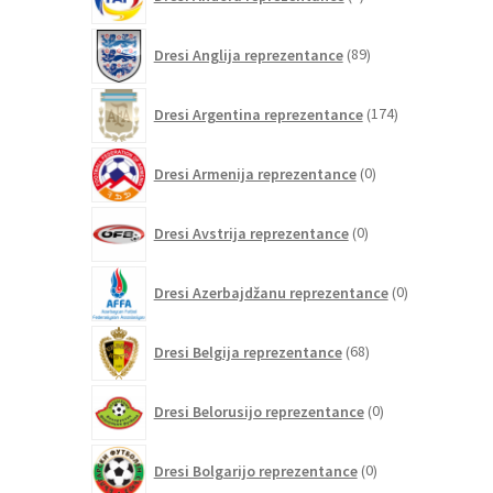
izdelkov
89
Dresi Anglija reprezentance
89
izdelkov
174
Dresi Argentina reprezentance
174
izdelkov
0
Dresi Armenija reprezentance
0
izdelkov
0
Dresi Avstrija reprezentance
0
izdelkov
0
Dresi Azerbajdžanu reprezentance
0
izdelkov
68
Dresi Belgija reprezentance
68
izdelkov
0
Dresi Belorusijo reprezentance
0
izdelkov
0
Dresi Bolgarijo reprezentance
0
izdelkov