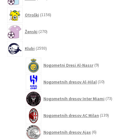
izdelkov
1156
Otroški
1156
izdelkov
270
Ženski
270
izdelkov
2593
Klubi
2593
izdelkov
9
Nogometni Dresi Al-Nassr
9
izdelkov
10
Nogometnih dresov Al-Hilal
10
izdelkov
73
Nogometnih dresov Inter Miami
73
izdelkov
139
Nogometnih dresov AC Milan
139
izdelkov
6
Nogometnih dresov Ajax
6
izdelkov