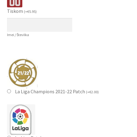
Tiskom
(
+
€
5.95
)
Imei / Številka
La Liga Champions 2021-22 Patch
(
+
€
2.00
)