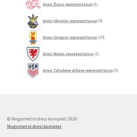
1
Dresi Švica reprezentance
1
izdelek
0
Dresi Ukrajini reprezentance
0
izdelkov
20
Dresi Urugvaj reprezentance
20
izdelkov
2
Dresi Wales reprezentance
2
izdelka
5
Dresi Združene države reprezentance
5
izdelkov
© Nogometni dresi komplet 2026
Nogometni dresi komplet
.