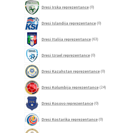
0
Dresi Irska reprezentance
0
izdelkov
0
Dresi Islandija reprezentance
0
izdelkov
63
Dresi Italija reprezentance
63
izdelkov
0
Dresi Izrael reprezentance
0
izdelkov
0
Dresi Kazahstan reprezentance
0
izdelkov
24
Dresi Kolumbija reprezentance
24
izdelkov
0
Dresi Kosovo reprezentance
0
izdelkov
0
Dresi Kostarika reprezentance
0
izdelkov
0