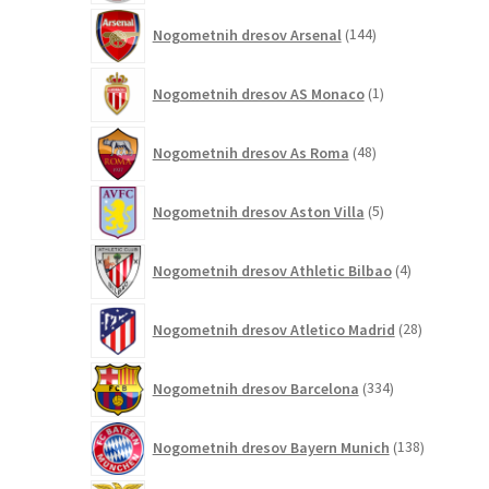
144
Nogometnih dresov Arsenal
144
izdelkov
1
Nogometnih dresov AS Monaco
1
izdelek
48
Nogometnih dresov As Roma
48
izdelkov
5
Nogometnih dresov Aston Villa
5
izdelkov
4
Nogometnih dresov Athletic Bilbao
4
izdelki
28
Nogometnih dresov Atletico Madrid
28
izdelkov
334
Nogometnih dresov Barcelona
334
izdelkov
138
Nogometnih dresov Bayern Munich
138
izdelkov