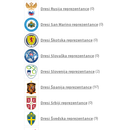
0
Dresi Rusija reprezentance
0
izdelkov
0
Dresi San Marino reprezentance
0
izdelkov
0
Dresi Škotska reprezentance
0
izdelkov
0
Dresi Slovaška reprezentance
0
izdelkov
2
Dresi Slovenija reprezentance
2
izdelka
97
Dresi Španija reprezentance
97
izdelkov
0
Dresi Srbiji reprezentance
0
izdelkov
9
Dresi Švedska reprezentance
9
izdelkov