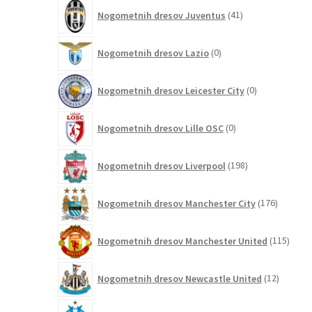
41
Nogometnih dresov Juventus
41
izdelkov
0
Nogometnih dresov Lazio
0
izdelkov
0
Nogometnih dresov Leicester City
0
izdelkov
0
Nogometnih dresov Lille OSC
0
izdelkov
198
Nogometnih dresov Liverpool
198
izdelkov
176
Nogometnih dresov Manchester City
176
izdelkov
115
Nogometnih dresov Manchester United
115
izdel
12
Nogometnih dresov Newcastle United
12
izdelkov