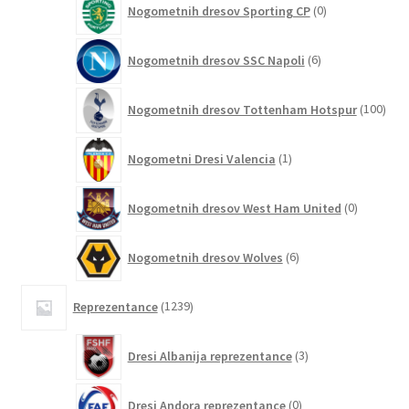
Nogometnih dresov Sporting CP
0
izdelkov
6
Nogometnih dresov SSC Napoli
6
izdelkov
100
Nogometnih dresov Tottenham Hotspur
100
izde
1
Nogometni Dresi Valencia
1
izdelek
0
Nogometnih dresov West Ham United
0
izdelkov
6
Nogometnih dresov Wolves
6
izdelkov
1239
Reprezentance
1239
izdelkov
3
Dresi Albanija reprezentance
3
izdelki
0
Dresi Andora reprezentance
0