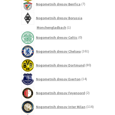
7
Nogometnih dresov Benfica
7
izdelkov
Nogometnih dresov Borussia
1
Monchengladbach
1
izdelek
0
Nogometnih dresov Celtic
0
izdelkov
161
Nogometnih dresov Chelsea
161
izdelkov
80
Nogometnih dresov Dortmund
80
izdelkov
14
Nogometnih dresov Everton
14
izdelkov
2
Nogometnih dresov Feyenoord
2
izdelka
116
Nogometnih dresov Inter Milan
116
izdelkov