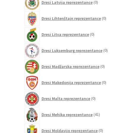
Dresi Latvija reprezentance
0
izdelkov
0
Dresi Lihtenštajn reprezentance
0
izdelkov
0
Dresi Litva reprezentance
0
izdelkov
0
Dresi Luksemburg reprezentance
0
izdelkov
0
Dresi Madžarska reprezentance
0
izdelkov
0
Dresi Makedonija reprezentance
0
izdelkov
0
Dresi Malta reprezentance
0
izdelkov
41
Dresi Mehika reprezentance
41
izdelkov
0
Dresi Moldavijo reprezentance
0