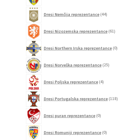
izdelkov
44
Dresi Nemčija reprezentance
44
izdelkov
61
Dresi Nizozemska reprezentance
61
izdelkov
0
Dresi Northern Irska reprezentance
0
izdelkov
25
Dresi Norveška reprezentance
25
izdelkov
4
Dresi Poljska reprezentance
4
izdelki
118
Dresi Portugalska reprezentance
118
izdelkov
0
Dresi puran reprezentance
0
izdelkov
0
Dresi Romuniji reprezentance
0
izdelkov