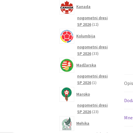
izdelkov
Kanada
nogometni dresi
12
SP 2026
12
izdelkov
Kolumbija
nogometni dresi
33
SP 2026
33
izdelkov
Madžarska
nogometni dresi
1
SP 2026
1
Opi
izdelek
Maroko
Dod
nogometni dresi
23
SP 2026
23
Mnen
izdelkov
Mehika