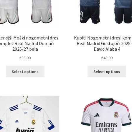
cenejši Moški nogometni dres
Kupiti Nogometni dresi kom
omplet Real Madrid Domači
Real Madrid Gostujoči 2025
2026/27 bela
David Alaba 4
€
38.00
€
43.00
Ta
Ta
Select options
Select options
izdelek
izd
ima
im
več
ve
različic.
razl
Možnosti
Mož
lahko
lah
izberete
izb
na
na
strani
str