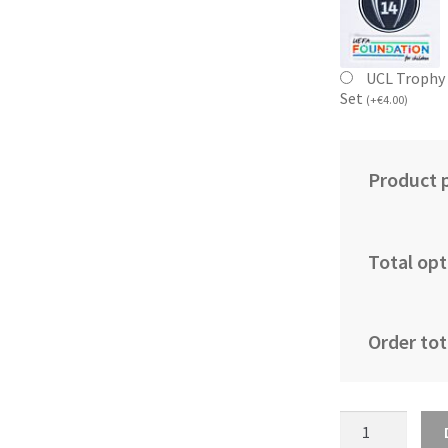
UCL Trophy 
Set
(
+
€
4.00
)
Product p
Total opt
Order tot
Najcenejši
Otroški