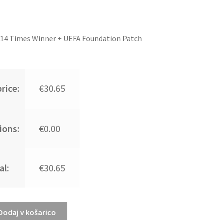
14 Times Winner + UEFA Foundation Patch
rice:
€30.65
ions:
€0.00
al:
€30.65
Dodaj v košarico