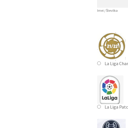
Imei / Številka
La Liga Cha
La Liga Pat