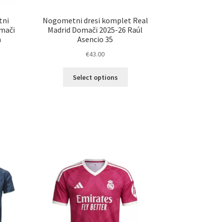
tni
Nogometni dresi komplet Real
omači
Madrid Domači 2025-26 Raúl
m
Asencio 35
€
43.00
Ta
Select options
elek
izdelek
a
ima
č
več
ičic.
različic.
nosti
Možnosti
ko
lahko
erete
izberete
na
ani
strani
elka
izdelka