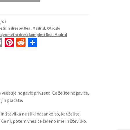
_921
tnih dresov Real Madrid
,
Otroški
Nogometni dresi kompleti Real Madrid
E
Pi
R
S
m
nt
e
h
ai
er
d
ar
l
es
di
e
t
t
 vsebuje nogavic privzeto. Če želite nogavice,
jih plačate.
n številka na sliki natanko to, kar želite,
 Če ni, potem vnesite želeno ime in številko.