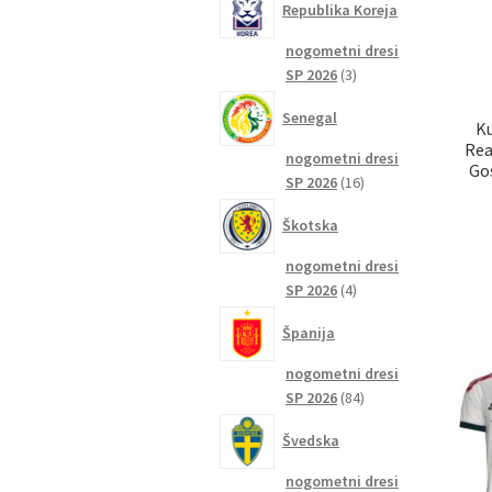
Republika Koreja
nogometni dresi
3
SP 2026
3
izdelki
Senegal
K
Rea
nogometni dresi
Go
16
SP 2026
16
izdelkov
Škotska
nogometni dresi
4
SP 2026
4
izdelki
Španija
nogometni dresi
84
SP 2026
84
izdelkov
Švedska
nogometni dresi