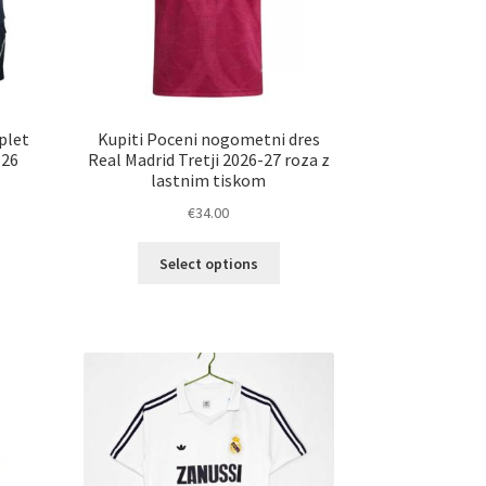
plet
Kupiti Poceni nogometni dres
-26
Real Madrid Tretji 2026-27 roza z
lastnim tiskom
€
34.00
Ta
Select options
elek
izdelek
a
ima
č
več
ičic.
različic.
nosti
Možnosti
ko
lahko
erete
izberete
na
ani
strani