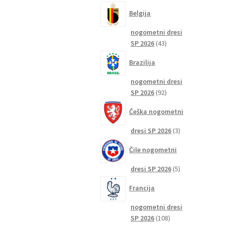
izdelkov
Belgija
nogometni dresi
43
SP 2026
43
izdelkov
Brazilija
nogometni dresi
92
SP 2026
92
izdelkov
Češka nogometni
3
dresi SP 2026
3
izdelki
Čile nogometni
5
dresi SP 2026
5
izdelkov
Francija
nogometni dresi
108
SP 2026
108