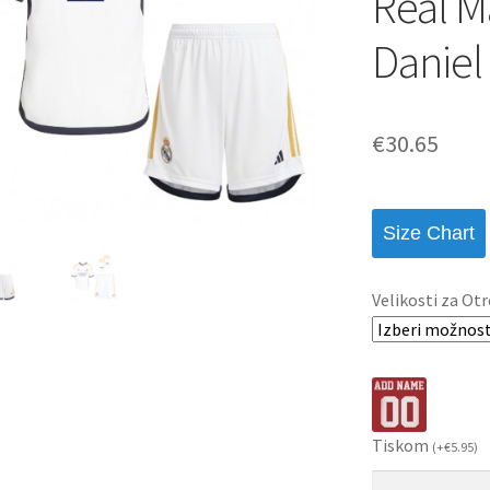
Real M
Daniel 
€
30.65
Size Chart
Velikosti za Otr
Tiskom
(
+
€
5.95
)