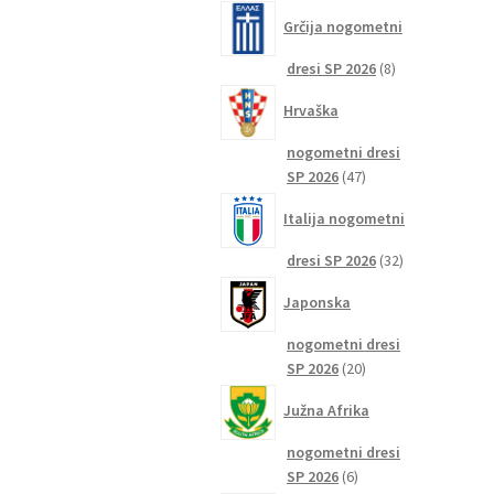
izdelkov
Grčija nogometni
8
dresi SP 2026
8
izdelkov
Hrvaška
nogometni dresi
47
SP 2026
47
izdelkov
Italija nogometni
32
dresi SP 2026
32
izdelkov
Japonska
nogometni dresi
20
SP 2026
20
izdelkov
Južna Afrika
nogometni dresi
6
SP 2026
6