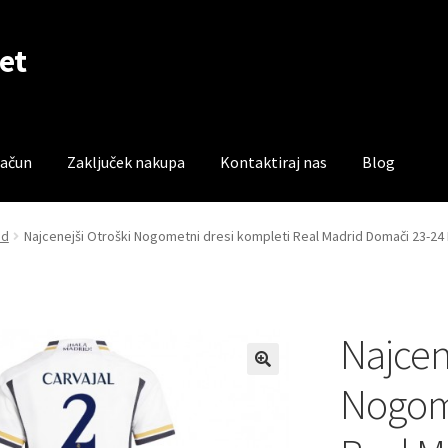
et
račun
Zaključek nakupa
Kontaktiraj nas
Blog
čun
Trgovina
Zaključek nakupa
id
Najcenejši Otroški Nogometni dresi kompleti Real Madrid Domači 23-24 D
Najcen
Nogome