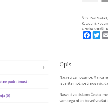
Nogometni
dresi
kompleti
Šifra:
Real Madrid
Kategoriji:
Nogome
Real
Oznaka:
Otroški 
Madrid
Fa
T
Domači
ce
wi
23-
24
b
tt
Daniel
o
er
Carvajal
Opis
o
2
s
k
količina
Nasveti za nogavice: Majica ne
atne podrobnosti
izberite možnosti nogavic, da 
Nasveti za tiskom: Če sta ime i
ja (0)
vam tega ni treba več vnašati.