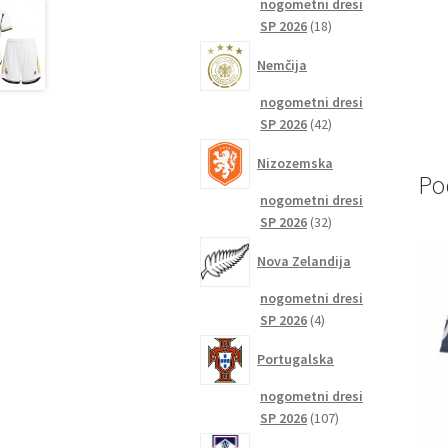
nogometni dresi
18
SP 2026
18
izdelkov
Nemčija
nogometni dresi
42
SP 2026
42
izdelkov
Nizozemska
Po
nogometni dresi
32
SP 2026
32
izdelkov
Nova Zelandija
nogometni dresi
4
SP 2026
4
izdelki
Portugalska
nogometni dresi
107
SP 2026
107
izdelkov