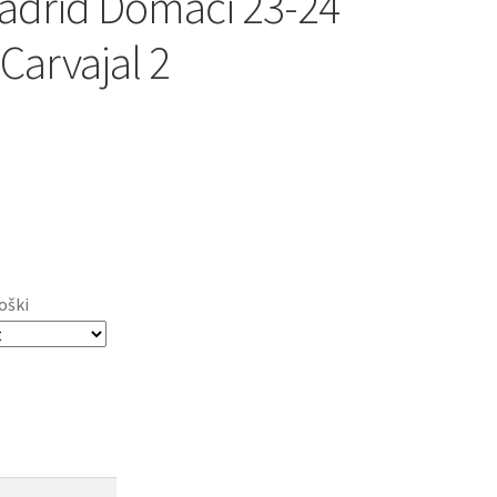
adrid Domači 23-24
Carvajal 2
oški