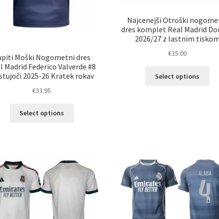
Najcenejši Otroški nogome
dres komplet Real Madrid D
2026/27 z lastnim tisko
€
35.00
upiti Moški Nogometni dres
l Madrid Federico Valverde #8
Ta
stujoči 2025-26 Kratek rokav
Select options
izd
€
33.95
im
ve
Ta
Select options
razl
izdelek
Mož
ima
lah
več
izb
različic.
na
Možnosti
str
lahko
izd
izberete
na
strani
izdelka