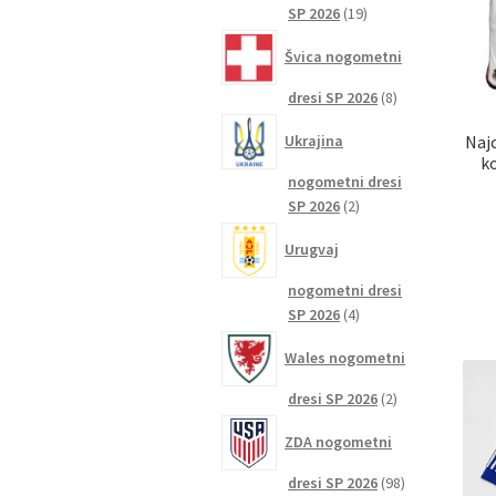
19
SP 2026
19
izdelkov
Švica nogometni
8
dresi SP 2026
8
izdelkov
Ukrajina
Naj
k
nogometni dresi
2
SP 2026
2
izdelka
Urugvaj
nogometni dresi
4
SP 2026
4
izdelki
Wales nogometni
2
dresi SP 2026
2
izdelka
ZDA nogometni
98
dresi SP 2026
98