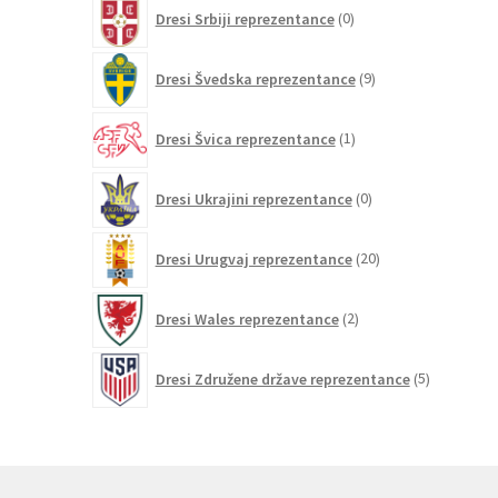
0
Dresi Srbiji reprezentance
0
izdelkov
9
Dresi Švedska reprezentance
9
izdelkov
1
Dresi Švica reprezentance
1
izdelek
0
Dresi Ukrajini reprezentance
0
izdelkov
20
Dresi Urugvaj reprezentance
20
izdelkov
2
Dresi Wales reprezentance
2
izdelka
5
Dresi Združene države reprezentance
5
izdelkov