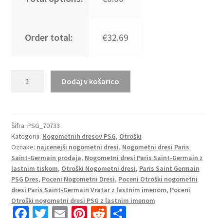
Order total:
€32.69
Nogometni
Dodaj v košarico
Dresi
za
otroke
Paris
Šifra:
PSG_70733
Kategoriji:
Nogometnih dresov PSG
,
Otroški
Saint-
Oznake:
najcenejši nogometni dresi
,
Nogometni dresi Paris
Germain
Saint-Germain prodaja
,
Nogometni dresi Paris Saint-Germain z
PSG
lastnim tiskom
,
Otroški Nogometni dresi
,
Paris Saint Germain
Vratar
PSG Dres
,
Poceni Nogometni Dresi
,
Poceni Otroški nogometni
Domači
dresi Paris Saint-Germain Vratar z lastnim imenom
,
Poceni
2023
Otroški nogometni dresi PSG z lastnim imenom
Fa
T
E
Pi
R
S
DONNARUMMA