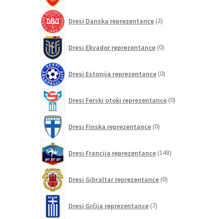
2
Dresi Danska reprezentance
2
izdelka
0
Dresi Ekvador reprezentance
0
izdelkov
0
Dresi Estonija reprezentance
0
izdelkov
0
Dresi Ferski otoki reprezentance
0
izdelkov
0
Dresi Finska reprezentance
0
izdelkov
148
Dresi Francija reprezentance
148
izdelkov
0
Dresi Gibraltar reprezentance
0
izdelkov
7
Dresi Grčija reprezentance
7
izdelkov