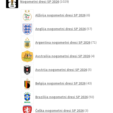
Nogometni dresi SP 2026
1029
izdelkov
lahko
6
izberete
Alžirija nogometni dresi SP 2026
6
izdelkov
na
strani
57
Anglija nogometni dresi SP 2026
57
izdelkov
izdelka
71
Argentina nogometni dresi SP 2026
71
izdelkov
4
Avstralija nogometni dresi SP 2026
4
izdelki
5
Avstrija nogometni dresi SP 2026
5
izdelkov
43
Belgija nogometni dresi SP 2026
43
izdelkov
92
Brazilija nogometni dresi SP 2026
92
izdelkov
3
Češka nogometni dresi SP 2026
3
izdelki