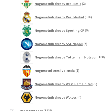
2
Nogometnih dresov Real Betis
2
izdelka
336
Nogometnih dresov Real Madrid
336
izdelkov
0
Nogometnih dresov Sporting CP
0
izdelkov
6
Nogometnih dresov SSC Napoli
6
izdelkov
100
Nogometnih dresov Tottenham Hotspur
100
izde
1
Nogometni Dresi Valencia
1
izdelek
0
Nogometnih dresov West Ham United
0
izdelkov
6
Nogometnih dresov Wolves
6
izdelkov
1239
Reprezentance
1239