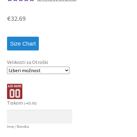
Ocenjeno z
1
5.00
od 5 na
€
32.69
podlagi ocene
stranke
Size Chart
Velikosti za Otroški
Tiskom
(
+
€
5.95
)
Imei / Številka