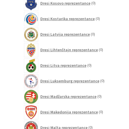
Dresi Kosovo reprezentance
0
izdelkov
0
Dresi Kostarika reprezentance
0
izdelkov
0
Dresi Latvija reprezentance
0
izdelkov
0
Dresi Lihtenštajn reprezentance
0
izdelkov
0
Dresi Litva reprezentance
0
izdelkov
0
Dresi Luksemburg reprezentance
0
izdelkov
0
Dresi Madžarska reprezentance
0
izdelkov
0
Dresi Makedonija reprezentance
0
izdelkov
0
Dresi Malta reprezentance
0