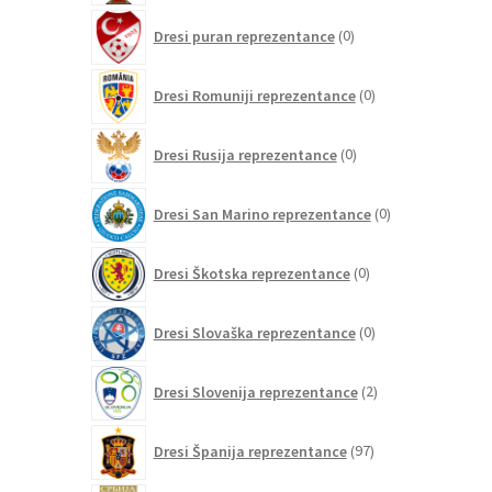
0
Dresi puran reprezentance
0
izdelkov
0
Dresi Romuniji reprezentance
0
izdelkov
0
Dresi Rusija reprezentance
0
izdelkov
0
Dresi San Marino reprezentance
0
izdelkov
0
Dresi Škotska reprezentance
0
izdelkov
0
Dresi Slovaška reprezentance
0
izdelkov
2
Dresi Slovenija reprezentance
2
izdelka
97
Dresi Španija reprezentance
97
izdelkov