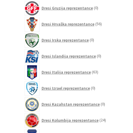
0
Dresi Gruzija reprezentance
0
izdelkov
56
Dresi Hrvaška reprezentance
56
izdelkov
0
Dresi Irska reprezentance
0
izdelkov
0
Dresi Islandija reprezentance
0
izdelkov
63
Dresi Italija reprezentance
63
izdelkov
0
Dresi Izrael reprezentance
0
izdelkov
0
Dresi Kazahstan reprezentance
0
izdelkov
24
Dresi Kolumbija reprezentance
24
izdelkov
0