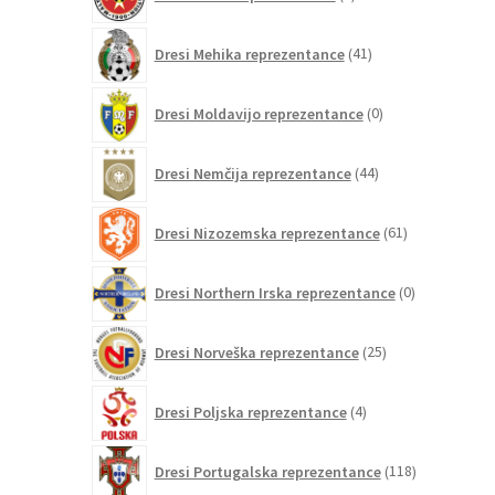
izdelkov
41
Dresi Mehika reprezentance
41
izdelkov
0
Dresi Moldavijo reprezentance
0
izdelkov
44
Dresi Nemčija reprezentance
44
izdelkov
61
Dresi Nizozemska reprezentance
61
izdelkov
0
Dresi Northern Irska reprezentance
0
izdelkov
25
Dresi Norveška reprezentance
25
izdelkov
4
Dresi Poljska reprezentance
4
izdelki
118
Dresi Portugalska reprezentance
118
izdelkov