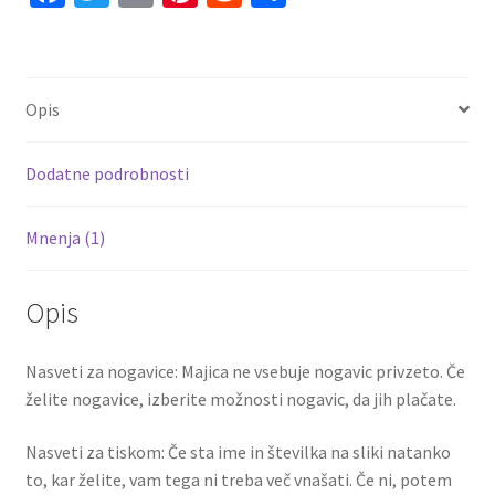
99
ce
wi
m
nt
e
h
količina
b
tt
ai
er
d
ar
o
er
l
es
di
e
Opis
o
t
t
k
Dodatne podrobnosti
Mnenja (1)
Opis
Nasveti za nogavice: Majica ne vsebuje nogavic privzeto. Če
želite nogavice, izberite možnosti nogavic, da jih plačate.
Nasveti za tiskom: Če sta ime in številka na sliki natanko
to, kar želite, vam tega ni treba več vnašati. Če ni, potem