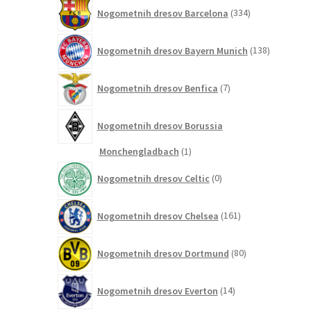
334
Nogometnih dresov Barcelona
334
izdelkov
138
Nogometnih dresov Bayern Munich
138
izdelkov
7
Nogometnih dresov Benfica
7
izdelkov
Nogometnih dresov Borussia
1
Monchengladbach
1
izdelek
0
Nogometnih dresov Celtic
0
izdelkov
161
Nogometnih dresov Chelsea
161
izdelkov
80
Nogometnih dresov Dortmund
80
izdelkov
14
Nogometnih dresov Everton
14
izdelkov