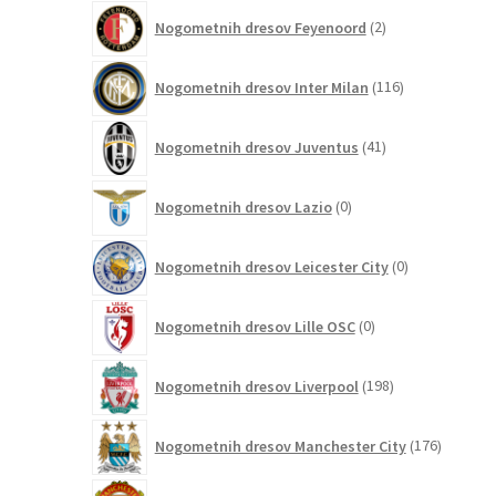
2
Nogometnih dresov Feyenoord
2
izdelka
116
Nogometnih dresov Inter Milan
116
izdelkov
41
Nogometnih dresov Juventus
41
izdelkov
0
Nogometnih dresov Lazio
0
izdelkov
0
Nogometnih dresov Leicester City
0
izdelkov
0
Nogometnih dresov Lille OSC
0
izdelkov
198
Nogometnih dresov Liverpool
198
izdelkov
176
Nogometnih dresov Manchester City
176
izdelkov
115