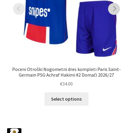
Poceni Otroški Nogometni dres kompleti Paris Saint-
K
Germain PSG Achraf Hakimi #2 Domači 2026/27
Sa
€
34.00
Ta
Select options
izdelek
ima
več
različic.
1029
Možnosti