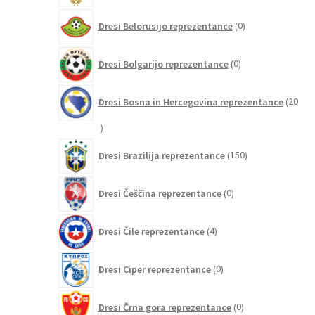
0
Dresi Belorusijo reprezentance
0
izdelkov
0
Dresi Bolgarijo reprezentance
0
izdelkov
Dresi Bosna in Hercegovina reprezentance
20
20
izdelkov
150
Dresi Brazilija reprezentance
150
izdelkov
0
Dresi Češčina reprezentance
0
izdelkov
4
Dresi Čile reprezentance
4
izdelki
0
Dresi Ciper reprezentance
0
izdelkov
0
Dresi Črna gora reprezentance
0
izdelkov