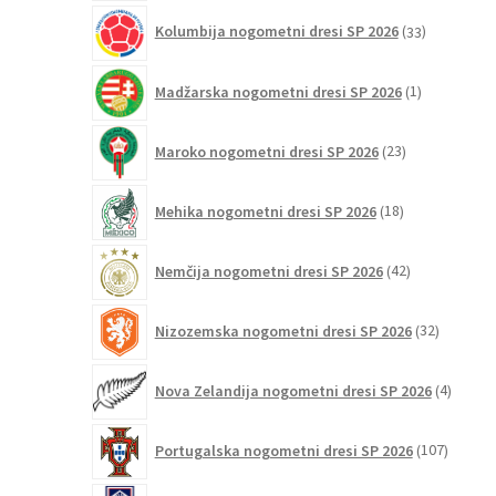
33
Kolumbija nogometni dresi SP 2026
33
izdelkov
1
Madžarska nogometni dresi SP 2026
1
izdelek
23
Maroko nogometni dresi SP 2026
23
izdelkov
18
Mehika nogometni dresi SP 2026
18
izdelkov
42
Nemčija nogometni dresi SP 2026
42
izdelkov
32
Nizozemska nogometni dresi SP 2026
32
izdelkov
4
Nova Zelandija nogometni dresi SP 2026
4
izdelki
107
Portugalska nogometni dresi SP 2026
107
izdelko
3