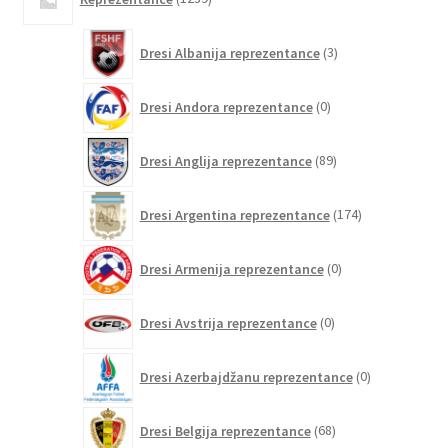
izdelkov
3
Dresi Albanija reprezentance
3
izdelki
0
Dresi Andora reprezentance
0
izdelkov
89
Dresi Anglija reprezentance
89
izdelkov
174
Dresi Argentina reprezentance
174
izdelkov
0
Dresi Armenija reprezentance
0
izdelkov
0
Dresi Avstrija reprezentance
0
izdelkov
0
Dresi Azerbajdžanu reprezentance
0
izdelkov
68
Dresi Belgija reprezentance
68
izdelkov