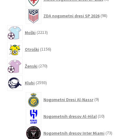
izdelka
98
ZDA nogometni dresi SP 2026
98
izdelkov
2213
Moški
2213
izdelkov
1156
Otroški
1156
izdelkov
270
Ženski
270
izdelkov
2593
Klubi
2593
izdelkov
9
Nogometni Dresi Al-Nassr
9
izdelkov
10
Nogometnih dresov Al-Hilal
10
izdelkov
73
Nogometnih dresov Inter Miami
73
izdelkov