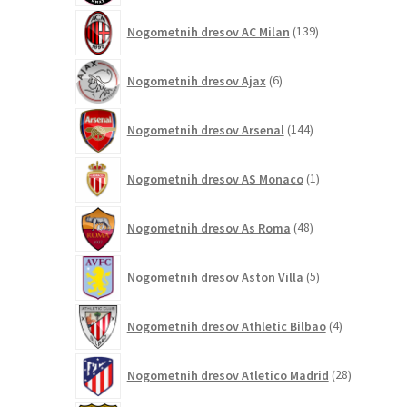
139
Nogometnih dresov AC Milan
139
izdelkov
6
Nogometnih dresov Ajax
6
izdelkov
144
Nogometnih dresov Arsenal
144
izdelkov
1
Nogometnih dresov AS Monaco
1
izdelek
48
Nogometnih dresov As Roma
48
izdelkov
5
Nogometnih dresov Aston Villa
5
izdelkov
4
Nogometnih dresov Athletic Bilbao
4
izdelki
28
Nogometnih dresov Atletico Madrid
28
izdelkov