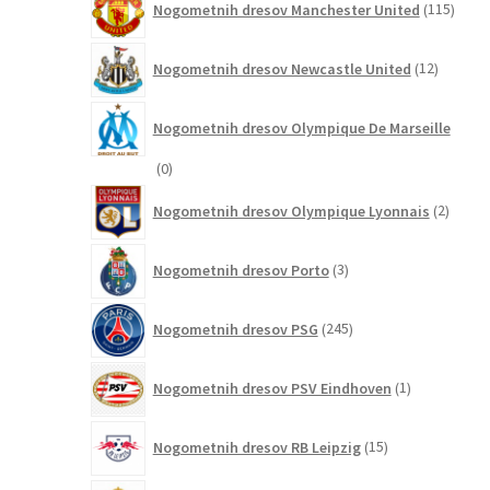
Nogometnih dresov Manchester United
115
izdel
12
Nogometnih dresov Newcastle United
12
izdelkov
Nogometnih dresov Olympique De Marseille
0
0
izdelkov
2
Nogometnih dresov Olympique Lyonnais
2
izdelk
3
Nogometnih dresov Porto
3
izdelki
245
Nogometnih dresov PSG
245
izdelkov
1
Nogometnih dresov PSV Eindhoven
1
izdelek
15
Nogometnih dresov RB Leipzig
15
izdelkov