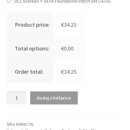
UCL Starball + UEFA Foundation Patch Set
(
+
€
3.65
)
Product price:
€34.25
Total options:
€0.00
Order total:
€34.25
Novo
Dodaj v košarico
Otroški
Nogometni
dresi
kompleti
Šifra:
BVB91776