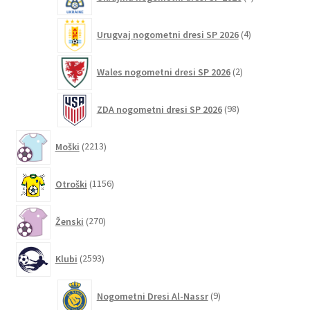
izdelka
4
Urugvaj nogometni dresi SP 2026
4
izdelki
2
Wales nogometni dresi SP 2026
2
izdelka
98
ZDA nogometni dresi SP 2026
98
izdelkov
2213
Moški
2213
izdelkov
1156
Otroški
1156
izdelkov
270
Ženski
270
izdelkov
2593
Klubi
2593
izdelkov
9
Nogometni Dresi Al-Nassr
9
izdelkov