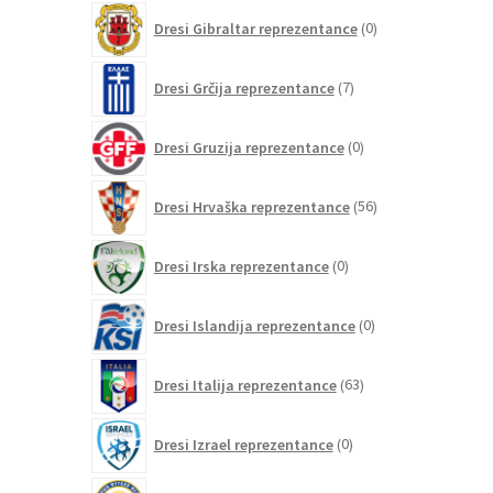
0
Dresi Gibraltar reprezentance
0
izdelkov
7
Dresi Grčija reprezentance
7
izdelkov
0
Dresi Gruzija reprezentance
0
izdelkov
56
Dresi Hrvaška reprezentance
56
izdelkov
0
Dresi Irska reprezentance
0
izdelkov
0
Dresi Islandija reprezentance
0
izdelkov
63
Dresi Italija reprezentance
63
izdelkov
0
Dresi Izrael reprezentance
0
izdelkov
0