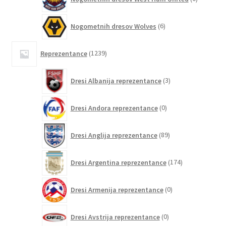
izdelkov
6
Nogometnih dresov Wolves
6
izdelkov
1239
Reprezentance
1239
izdelkov
3
Dresi Albanija reprezentance
3
izdelki
0
Dresi Andora reprezentance
0
izdelkov
89
Dresi Anglija reprezentance
89
izdelkov
174
Dresi Argentina reprezentance
174
izdelkov
0
Dresi Armenija reprezentance
0
izdelkov
0
Dresi Avstrija reprezentance
0
izdelkov