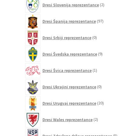
2
Dresi Slovenija reprezentance
2
izdelka
97
Dresi Španija reprezentance
97
izdelkov
0
Dresi Srbiji reprezentance
0
izdelkov
9
Dresi Švedska reprezentance
9
izdelkov
1
Dresi Švica reprezentance
1
izdelek
0
Dresi Ukrajini reprezentance
0
izdelkov
20
Dresi Urugvaj reprezentance
20
izdelkov
2
Dresi Wales reprezentance
2
izdelka
5
Dresi Združene države reprezentance
5