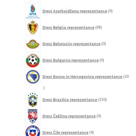
0
Dresi Azerbajdžanu reprezentance
0
izdelkov
68
Dresi Belgija reprezentance
68
izdelkov
0
Dresi Belorusijo reprezentance
0
izdelkov
0
Dresi Bolgarijo reprezentance
0
izdelkov
Dresi Bosna in Hercegovina reprezentance
20
20
izdelkov
150
Dresi Brazilija reprezentance
150
izdelkov
0
Dresi Češčina reprezentance
0
izdelkov
4
Dresi Čile reprezentance
4
izdelki