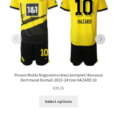
Poceni Moški Nogometni dresi kompleti Borussia
Dortmund Domači 2023-24 tisk HAZARD 10
€
39.25
Ot
Ta
Select options
izdelek
ima