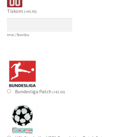
Tiskom
(
+
€
5.95
)
Imei / Številka
Bundesliga Patch
(
+
€
2.65
)