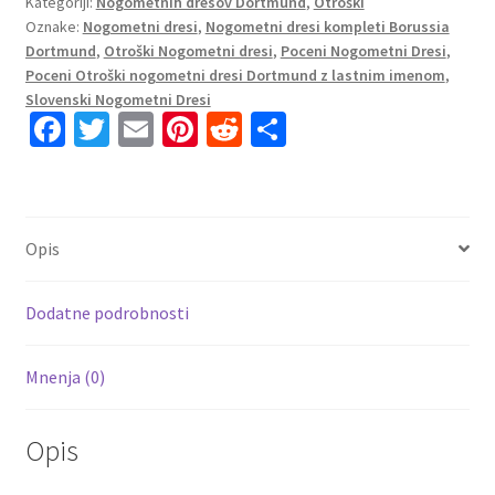
Kategoriji:
Nogometnih dresov Dortmund
,
Otroški
Borussia
Oznake:
Nogometni dresi
,
Nogometni dresi kompleti Borussia
Dortmund
Dortmund
,
Otroški Nogometni dresi
,
Poceni Nogometni Dresi
,
Domači
Poceni Otroški nogometni dresi Dortmund z lastnim imenom
,
Kratek
Slovenski Nogometni Dresi
Rokav
Fa
T
E
Pi
R
S
+
ce
wi
m
nt
e
h
Kratke
b
tt
ai
er
d
ar
hlače
o
er
l
es
di
e
2023-
Opis
24
o
t
t
količina
k
Dodatne podrobnosti
Mnenja (0)
Opis