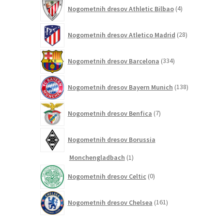
4
Nogometnih dresov Athletic Bilbao
4
izdelki
28
Nogometnih dresov Atletico Madrid
28
izdelkov
334
Nogometnih dresov Barcelona
334
izdelkov
138
Nogometnih dresov Bayern Munich
138
izdelkov
7
Nogometnih dresov Benfica
7
izdelkov
Nogometnih dresov Borussia
1
Monchengladbach
1
izdelek
0
Nogometnih dresov Celtic
0
izdelkov
161
Nogometnih dresov Chelsea
161
izdelkov