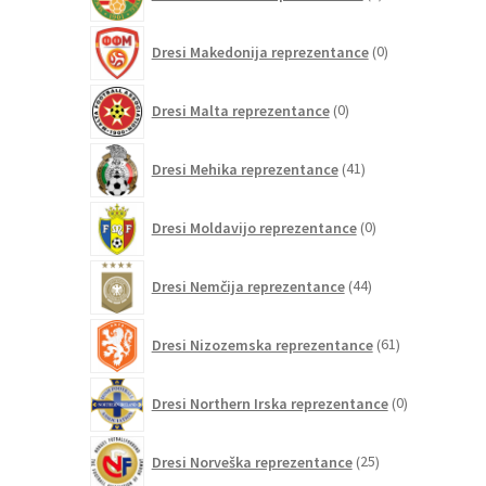
izdelkov
0
Dresi Makedonija reprezentance
0
izdelkov
0
Dresi Malta reprezentance
0
izdelkov
41
Dresi Mehika reprezentance
41
izdelkov
0
Dresi Moldavijo reprezentance
0
izdelkov
44
Dresi Nemčija reprezentance
44
izdelkov
61
Dresi Nizozemska reprezentance
61
izdelkov
0
Dresi Northern Irska reprezentance
0
izdelkov
25
Dresi Norveška reprezentance
25
izdelkov