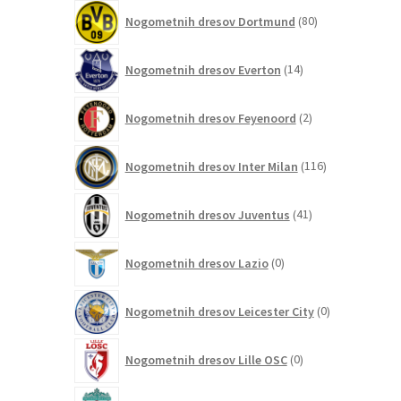
80
Nogometnih dresov Dortmund
80
izdelkov
14
Nogometnih dresov Everton
14
izdelkov
2
Nogometnih dresov Feyenoord
2
izdelka
116
Nogometnih dresov Inter Milan
116
izdelkov
41
Nogometnih dresov Juventus
41
izdelkov
0
Nogometnih dresov Lazio
0
izdelkov
0
Nogometnih dresov Leicester City
0
izdelkov
0
Nogometnih dresov Lille OSC
0
izdelkov
198