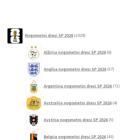
več
različic.
Možnosti
lahko
1029
izberete
Nogometni dresi SP 2026
1029
izdelkov
na
strani
6
Alžirija nogometni dresi SP 2026
6
izdelkov
izdelka
57
Anglija nogometni dresi SP 2026
57
izdelkov
71
Argentina nogometni dresi SP 2026
71
izdelkov
4
Avstralija nogometni dresi SP 2026
4
izdelki
5
Avstrija nogometni dresi SP 2026
5
izdelkov
43
Belgija nogometni dresi SP 2026
43
izdelkov