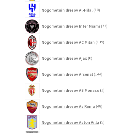
10
Nogometnih dresov Al-Hilal
10
izdelkov
73
Nogometnih dresov Inter Miami
73
izdelkov
139
Nogometnih dresov AC Milan
139
izdelkov
6
Nogometnih dresov Ajax
6
izdelkov
144
Nogometnih dresov Arsenal
144
izdelkov
1
Nogometnih dresov AS Monaco
1
izdelek
48
Nogometnih dresov As Roma
48
izdelkov
5
Nogometnih dresov Aston Villa
5
izdelkov