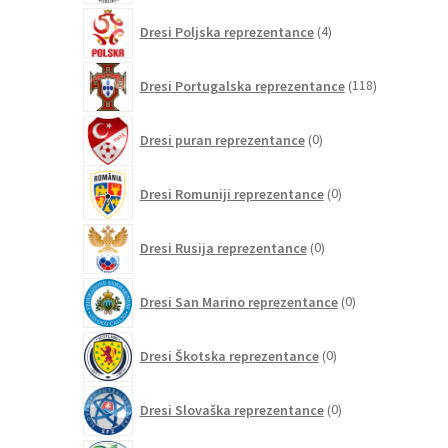
4
Dresi Poljska reprezentance
4
izdelki
118
Dresi Portugalska reprezentance
118
izdelkov
0
Dresi puran reprezentance
0
izdelkov
0
Dresi Romuniji reprezentance
0
izdelkov
0
Dresi Rusija reprezentance
0
izdelkov
0
Dresi San Marino reprezentance
0
izdelkov
0
Dresi Škotska reprezentance
0
izdelkov
0
Dresi Slovaška reprezentance
0
izdelkov