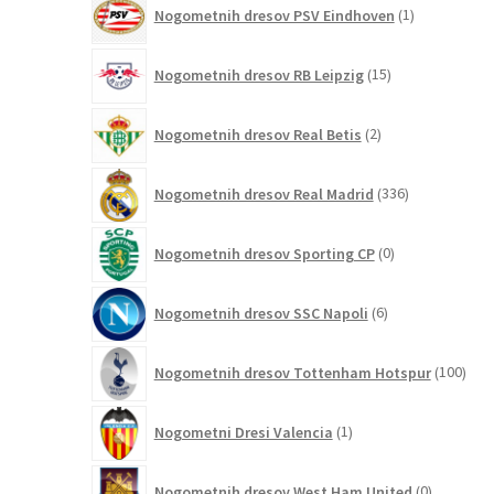
1
Nogometnih dresov PSV Eindhoven
1
izdelek
15
Nogometnih dresov RB Leipzig
15
izdelkov
2
Nogometnih dresov Real Betis
2
izdelka
336
Nogometnih dresov Real Madrid
336
izdelkov
0
Nogometnih dresov Sporting CP
0
izdelkov
6
Nogometnih dresov SSC Napoli
6
izdelkov
100
Nogometnih dresov Tottenham Hotspur
100
izde
1
Nogometni Dresi Valencia
1
izdelek
0
Nogometnih dresov West Ham United
0