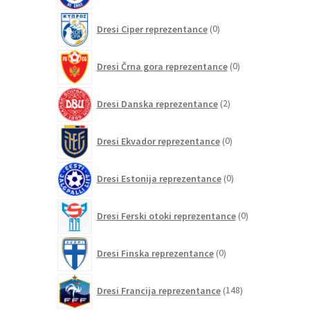
0
Dresi Ciper reprezentance
0
izdelkov
0
Dresi Črna gora reprezentance
0
izdelkov
2
Dresi Danska reprezentance
2
izdelka
0
Dresi Ekvador reprezentance
0
izdelkov
0
Dresi Estonija reprezentance
0
izdelkov
0
Dresi Ferski otoki reprezentance
0
izdelkov
0
Dresi Finska reprezentance
0
izdelkov
148
Dresi Francija reprezentance
148
izdelkov