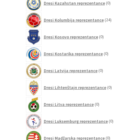
Dresi Kazahstan reprezentance
0
izdelkov
24
Dresi Kolumbija reprezentance
24
izdelkov
0
Dresi Kosovo reprezentance
0
izdelkov
0
Dresi Kostarika reprezentance
0
izdelkov
0
Dresi Latvija reprezentance
0
izdelkov
0
Dresi Lihtenštajn reprezentance
0
izdelkov
0
Dresi Litva reprezentance
0
izdelkov
0
Dresi Luksemburg reprezentance
0
izdelkov
0
Dresi Madžarska reprezentance
0