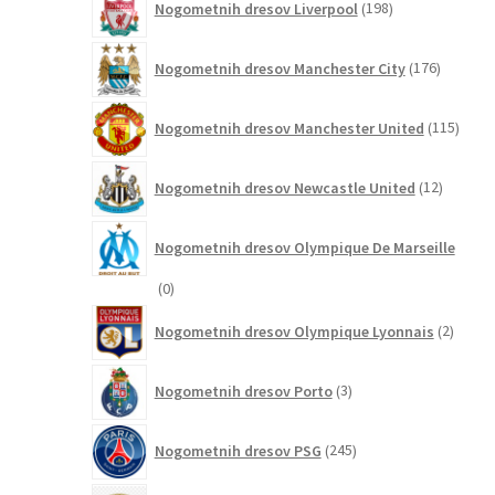
Nogometnih dresov Liverpool
198
izdelkov
176
Nogometnih dresov Manchester City
176
izdelkov
115
Nogometnih dresov Manchester United
115
izdel
12
Nogometnih dresov Newcastle United
12
izdelkov
Nogometnih dresov Olympique De Marseille
0
0
izdelkov
2
Nogometnih dresov Olympique Lyonnais
2
izdelk
3
Nogometnih dresov Porto
3
izdelki
245
Nogometnih dresov PSG
245
izdelkov