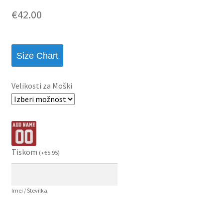
€
42.00
Size Chart
Velikosti za Moški
Tiskom
(
+
€
5.95
)
Imei / Številka