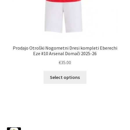
Prodajo Otroški Nogometni Dresi kompleti Eberechi
Eze #10 Arsenal Domači 2025-26
€
35.00
Ta
Select options
izdelek
ima
več
različic.
Možnosti
lahko
izberete
1029