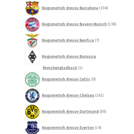
334
Nogometnih dresov Barcelona
334
izdelkov
138
Nogometnih dresov Bayern Munich
138
izdelkov
7
Nogometnih dresov Benfica
7
izdelkov
Nogometnih dresov Borussia
1
Monchengladbach
1
izdelek
0
Nogometnih dresov Celtic
0
izdelkov
161
Nogometnih dresov Chelsea
161
izdelkov
80
Nogometnih dresov Dortmund
80
izdelkov
14
Nogometnih dresov Everton
14
izdelkov