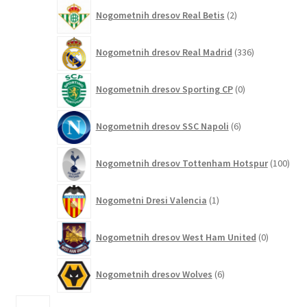
2
Nogometnih dresov Real Betis
2
izdelka
336
Nogometnih dresov Real Madrid
336
izdelkov
0
Nogometnih dresov Sporting CP
0
izdelkov
6
Nogometnih dresov SSC Napoli
6
izdelkov
100
Nogometnih dresov Tottenham Hotspur
100
izde
1
Nogometni Dresi Valencia
1
izdelek
0
Nogometnih dresov West Ham United
0
izdelkov
6
Nogometnih dresov Wolves
6
izdelkov
1239