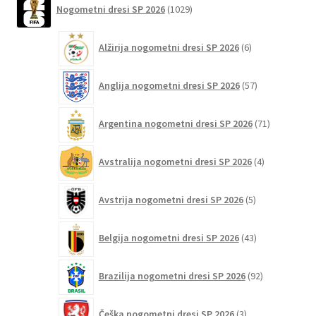
na
Nogometni dresi SP 2026
1029
izdelkov
strani
6
izdelka
Alžirija nogometni dresi SP 2026
6
izdelkov
57
Anglija nogometni dresi SP 2026
57
izdelkov
71
Argentina nogometni dresi SP 2026
71
izdelkov
4
Avstralija nogometni dresi SP 2026
4
izdelki
5
Avstrija nogometni dresi SP 2026
5
izdelkov
43
Belgija nogometni dresi SP 2026
43
izdelkov
92
Brazilija nogometni dresi SP 2026
92
izdelkov
3
Češka nogometni dresi SP 2026
3