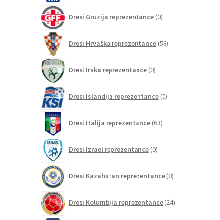
0
Dresi Gruzija reprezentance
0
izdelkov
56
Dresi Hrvaška reprezentance
56
izdelkov
0
Dresi Irska reprezentance
0
izdelkov
0
Dresi Islandija reprezentance
0
izdelkov
63
Dresi Italija reprezentance
63
izdelkov
0
Dresi Izrael reprezentance
0
izdelkov
0
Dresi Kazahstan reprezentance
0
izdelkov
24
Dresi Kolumbija reprezentance
24
izdelkov