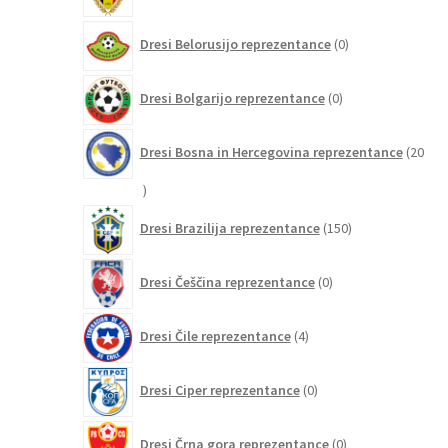
0
Dresi Belorusijo reprezentance
0
izdelkov
0
Dresi Bolgarijo reprezentance
0
izdelkov
Dresi Bosna in Hercegovina reprezentance
20
20
izdelkov
150
Dresi Brazilija reprezentance
150
izdelkov
0
Dresi Češčina reprezentance
0
izdelkov
4
Dresi Čile reprezentance
4
izdelki
0
Dresi Ciper reprezentance
0
izdelkov
0
Dresi Črna gora reprezentance
0