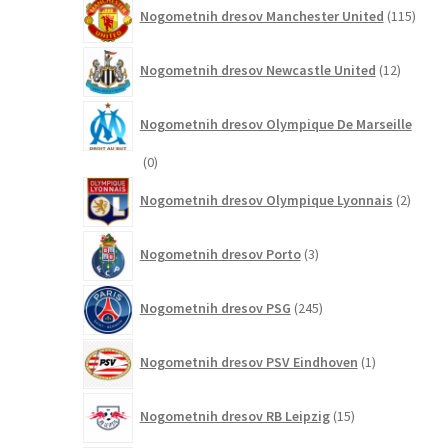
115
Nogometnih dresov Manchester United
115
izdel
12
Nogometnih dresov Newcastle United
12
izdelkov
Nogometnih dresov Olympique De Marseille
0
0
izdelkov
2
Nogometnih dresov Olympique Lyonnais
2
izdelk
3
Nogometnih dresov Porto
3
izdelki
245
Nogometnih dresov PSG
245
izdelkov
1
Nogometnih dresov PSV Eindhoven
1
izdelek
15
Nogometnih dresov RB Leipzig
15
izdelkov