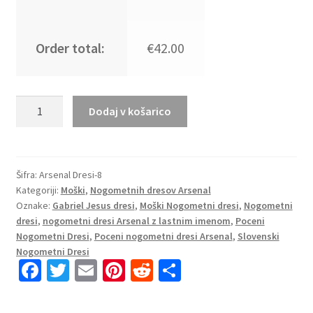
Order total:
€42.00
Novo
Dodaj v košarico
Poceni
Moški
Nogometni
dresi
Šifra:
Arsenal Dresi-8
Kategoriji:
Moški
,
Nogometnih dresov Arsenal
Arsenal
Oznake:
Gabriel Jesus dresi
,
Moški Nogometni dresi
,
Nogometni
Domači
dresi
,
nogometni dresi Arsenal z lastnim imenom
,
Poceni
2025-
Nogometni Dresi
,
Poceni nogometni dresi Arsenal
,
Slovenski
26
Nogometni Dresi
Gabriel
Fa
T
E
Pi
R
S
Jesus
ce
wi
m
nt
e
h
9