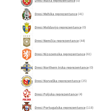
Dresi Malta reprezentance
0
izdelkov
41
Dresi Mehika reprezentance
41
izdelkov
0
Dresi Moldavijo reprezentance
0
izdelkov
44
Dresi Nemčija reprezentance
44
izdelkov
61
Dresi Nizozemska reprezentance
61
izdelkov
0
Dresi Northern Irska reprezentance
0
izdelkov
25
Dresi Norveška reprezentance
25
izdelkov
4
Dresi Poljska reprezentance
4
izdelki
118
Dresi Portugalska reprezentance
118
izdelkov