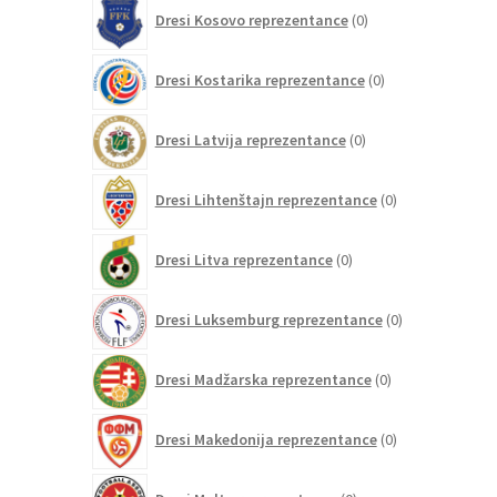
0
Dresi Kosovo reprezentance
0
izdelkov
0
Dresi Kostarika reprezentance
0
izdelkov
0
Dresi Latvija reprezentance
0
izdelkov
0
Dresi Lihtenštajn reprezentance
0
izdelkov
0
Dresi Litva reprezentance
0
izdelkov
0
Dresi Luksemburg reprezentance
0
izdelkov
0
Dresi Madžarska reprezentance
0
izdelkov
0
Dresi Makedonija reprezentance
0
izdelkov
0