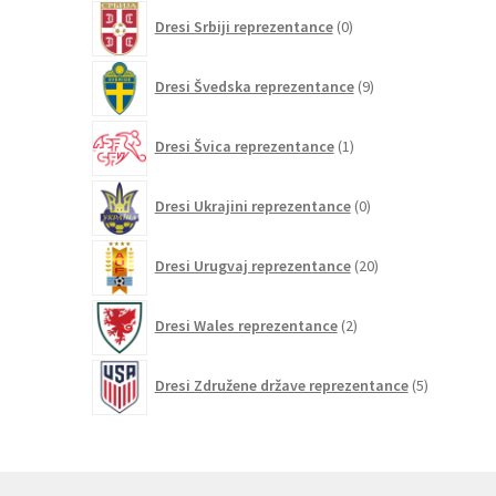
0
Dresi Srbiji reprezentance
0
izdelkov
9
Dresi Švedska reprezentance
9
izdelkov
1
Dresi Švica reprezentance
1
izdelek
0
Dresi Ukrajini reprezentance
0
izdelkov
20
Dresi Urugvaj reprezentance
20
izdelkov
2
Dresi Wales reprezentance
2
izdelka
5
Dresi Združene države reprezentance
5
izdelkov