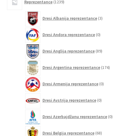
Reprezentance
1239
izdelkov
3
Dresi Albanija reprezentance
3
izdelki
0
Dresi Andora reprezentance
0
izdelkov
89
Dresi Anglija reprezentance
89
izdelkov
174
Dresi Argentina reprezentance
174
izdelkov
0
Dresi Armenija reprezentance
0
izdelkov
0
Dresi Avstrija reprezentance
0
izdelkov
0
Dresi Azerbajdžanu reprezentance
0
izdelkov
68
Dresi Belgija reprezentance
68
izdelkov