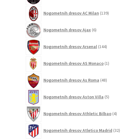
139
Nogometnih dresov AC Milan
139
izdelkov
6
Nogometnih dresov Ajax
6
izdelkov
144
Nogometnih dresov Arsenal
144
izdelkov
1
Nogometnih dresov AS Monaco
1
izdelek
48
Nogometnih dresov As Roma
48
izdelkov
5
Nogometnih dresov Aston Villa
5
izdelkov
4
Nogometnih dresov Athletic Bilbao
4
izdelki
32
Nogometnih dresov Atletico Madrid
32
izdelkov