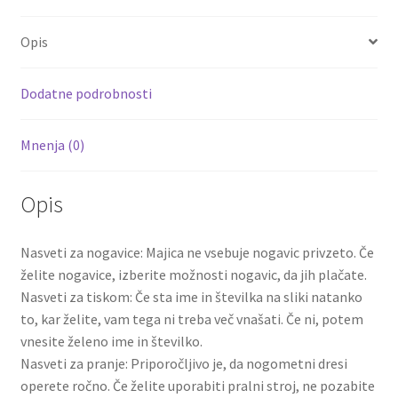
b
tt
ai
er
d
ar
količina
o
er
l
es
di
e
Opis
o
t
t
k
Dodatne podrobnosti
Mnenja (0)
Opis
Nasveti za nogavice: Majica ne vsebuje nogavic privzeto. Če
želite nogavice, izberite možnosti nogavic, da jih plačate.
Nasveti za tiskom: Če sta ime in številka na sliki natanko
to, kar želite, vam tega ni treba več vnašati. Če ni, potem
vnesite želeno ime in številko.
Nasveti za pranje: Priporočljivo je, da nogometni dresi
operete ročno. Če želite uporabiti pralni stroj, ne pozabite