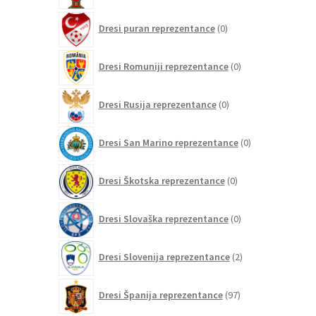
0
Dresi puran reprezentance
0
izdelkov
0
Dresi Romuniji reprezentance
0
izdelkov
0
Dresi Rusija reprezentance
0
izdelkov
0
Dresi San Marino reprezentance
0
izdelkov
0
Dresi Škotska reprezentance
0
izdelkov
0
Dresi Slovaška reprezentance
0
izdelkov
2
Dresi Slovenija reprezentance
2
izdelka
97
Dresi Španija reprezentance
97
izdelkov