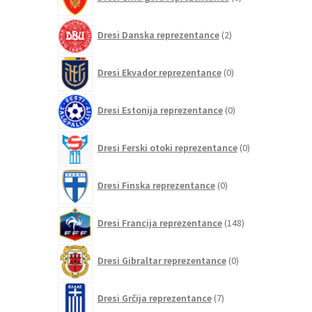
izdelkov
2
Dresi Danska reprezentance
2
izdelka
0
Dresi Ekvador reprezentance
0
izdelkov
0
Dresi Estonija reprezentance
0
izdelkov
0
Dresi Ferski otoki reprezentance
0
izdelkov
0
Dresi Finska reprezentance
0
izdelkov
148
Dresi Francija reprezentance
148
izdelkov
0
Dresi Gibraltar reprezentance
0
izdelkov
7
Dresi Grčija reprezentance
7
izdelkov