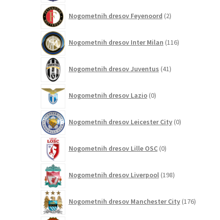
2
Nogometnih dresov Feyenoord
2
izdelka
116
Nogometnih dresov Inter Milan
116
izdelkov
41
Nogometnih dresov Juventus
41
izdelkov
0
Nogometnih dresov Lazio
0
izdelkov
0
Nogometnih dresov Leicester City
0
izdelkov
0
Nogometnih dresov Lille OSC
0
izdelkov
198
Nogometnih dresov Liverpool
198
izdelkov
176
Nogometnih dresov Manchester City
176
izdelkov