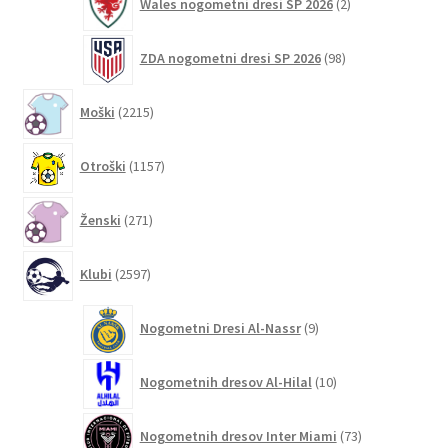
Wales nogometni dresi SP 2026
2
izdelka
98
ZDA nogometni dresi SP 2026
98
izdelkov
2215
Moški
2215
izdelkov
1157
Otroški
1157
izdelkov
271
Ženski
271
izdelkov
2597
Klubi
2597
izdelkov
9
Nogometni Dresi Al-Nassr
9
izdelkov
10
Nogometnih dresov Al-Hilal
10
izdelkov
73
Nogometnih dresov Inter Miami
73
izdelkov