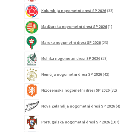
33
Kolumbija nogometni dresi SP 2026
33
izdelkov
1
Madžarska nogometni dresi SP 2026
1
izdelek
23
Maroko nogometni dresi SP 2026
23
izdelkov
18
Mehika nogometni dresi SP 2026
18
izdelkov
42
Nemčija nogometni dresi SP 2026
42
izdelkov
32
Nizozemska nogometni dresi SP 2026
32
izdelkov
4
Nova Zelandija nogometni dresi SP 2026
4
izdelki
107
Portugalska nogometni dresi SP 2026
107
izdelko