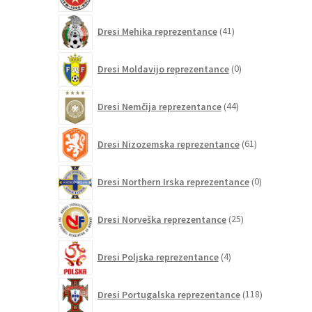
41
Dresi Mehika reprezentance
41
izdelkov
0
Dresi Moldavijo reprezentance
0
izdelkov
44
Dresi Nemčija reprezentance
44
izdelkov
61
Dresi Nizozemska reprezentance
61
izdelkov
0
Dresi Northern Irska reprezentance
0
izdelkov
25
Dresi Norveška reprezentance
25
izdelkov
4
Dresi Poljska reprezentance
4
izdelki
118
Dresi Portugalska reprezentance
118
izdelkov