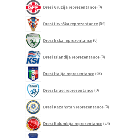
0
Dresi Gruzija reprezentance
0
izdelkov
56
Dresi Hrvaška reprezentance
56
izdelkov
0
Dresi Irska reprezentance
0
izdelkov
0
Dresi Islandija reprezentance
0
izdelkov
63
Dresi Italija reprezentance
63
izdelkov
0
Dresi Izrael reprezentance
0
izdelkov
0
Dresi Kazahstan reprezentance
0
izdelkov
24
Dresi Kolumbija reprezentance
24
izdelkov
0