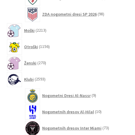
izdelka
98
ZDA nogometni dresi SP 2026
98
izdelkov
2213
Moški
2213
izdelkov
1156
Otroški
1156
izdelkov
270
Ženski
270
izdelkov
2593
Klubi
2593
izdelkov
9
Nogometni Dresi Al-Nassr
9
izdelkov
10
Nogometnih dresov Al-Hilal
10
izdelkov
73
Nogometnih dresov Inter Miami
73
izdelkov