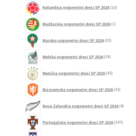
33
Kolumbija nogometni dresi SP 2026
33
izdelkov
1
Madžarska nogometni dresi SP 2026
1
izdelek
23
Maroko nogometni dresi SP 2026
23
izdelkov
18
Mehika nogometni dresi SP 2026
18
izdelkov
42
Nemčija nogometni dresi SP 2026
42
izdelkov
32
Nizozemska nogometni dresi SP 2026
32
izdelkov
4
Nova Zelandija nogometni dresi SP 2026
4
izdelki
107
Portugalska nogometni dresi SP 2026
107
izdelko
3