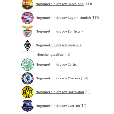
334
Nogometnih dresov Barcelona
334
izdelkov
138
Nogometnih dresov Bayern Munich
138
izdelkov
7
Nogometnih dresov Benfica
7
izdelkov
Nogometnih dresov Borussia
1
Monchengladbach
1
izdelek
0
Nogometnih dresov Celtic
0
izdelkov
161
Nogometnih dresov Chelsea
161
izdelkov
80
Nogometnih dresov Dortmund
80
izdelkov
14
Nogometnih dresov Everton
14
izdelkov