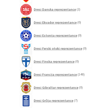
2
Dresi Danska reprezentance
2
izdelka
0
Dresi Ekvador reprezentance
0
izdelkov
0
Dresi Estonija reprezentance
0
izdelkov
0
Dresi Ferski otoki reprezentance
0
izdelkov
0
Dresi Finska reprezentance
0
izdelkov
148
Dresi Francija reprezentance
148
izdelkov
0
Dresi Gibraltar reprezentance
0
izdelkov
7
Dresi Grčija reprezentance
7
izdelkov