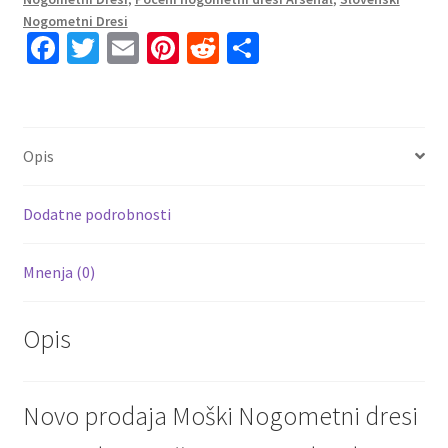
26
Nogometni Dresi
Gabriel
Fa
T
E
Pi
R
S
Jesus
ce
wi
m
nt
e
h
9
b
tt
ai
er
d
ar
količina
o
er
l
es
di
e
Opis
o
t
t
k
Dodatne podrobnosti
Mnenja (0)
Opis
Novo prodaja Moški Nogometni dresi