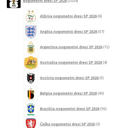
Nogometni dresi SP 2026
1029
izdelkov
Možnosti
lahko
6
Alžirija nogometni dresi SP 2026
6
izberete
izdelkov
na
57
Anglija nogometni dresi SP 2026
57
strani
izdelkov
izdelka
71
Argentina nogometni dresi SP 2026
71
izdelkov
4
Avstralija nogometni dresi SP 2026
4
izdelki
5
Avstrija nogometni dresi SP 2026
5
izdelkov
43
Belgija nogometni dresi SP 2026
43
izdelkov
92
Brazilija nogometni dresi SP 2026
92
izdelkov
3
Češka nogometni dresi SP 2026
3
izdelki