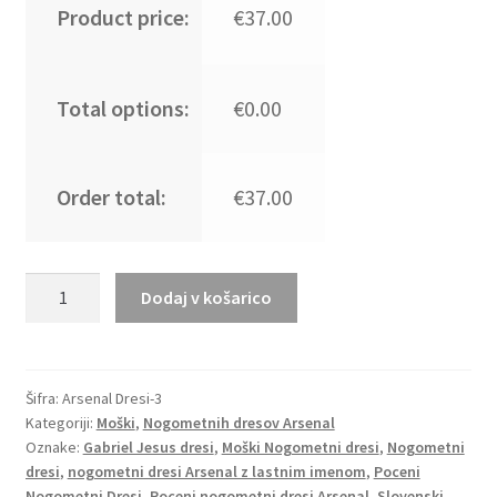
Product price:
€37.00
Total options:
€0.00
Order total:
€37.00
Novo
Dodaj v košarico
prodaja
Moški
Nogometni
dresi
Šifra:
Arsenal Dresi-3
Kategoriji:
Moški
,
Nogometnih dresov Arsenal
Arsenal
Oznake:
Gabriel Jesus dresi
,
Moški Nogometni dresi
,
Nogometni
Domači
dresi
,
nogometni dresi Arsenal z lastnim imenom
,
Poceni
2025-
Nogometni Dresi
,
Poceni nogometni dresi Arsenal
,
Slovenski