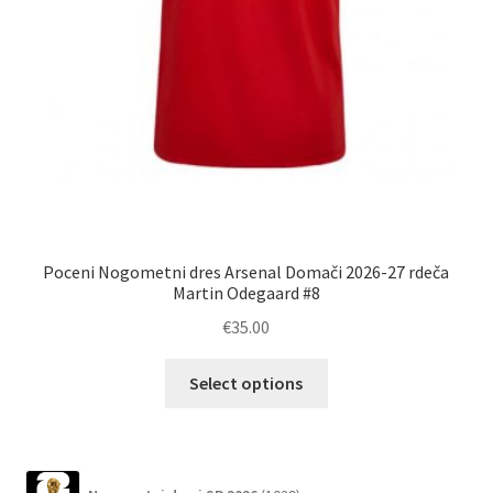
Poceni Nogometni dres Arsenal Domači 2026-27 rdeča
Martin Odegaard #8
€
35.00
Ta
Select options
izdelek
ima
več
različic.
1029