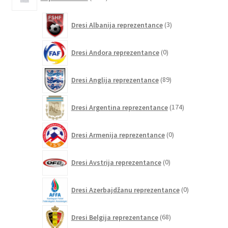
izdelkov
3
Dresi Albanija reprezentance
3
izdelki
0
Dresi Andora reprezentance
0
izdelkov
89
Dresi Anglija reprezentance
89
izdelkov
174
Dresi Argentina reprezentance
174
izdelkov
0
Dresi Armenija reprezentance
0
izdelkov
0
Dresi Avstrija reprezentance
0
izdelkov
0
Dresi Azerbajdžanu reprezentance
0
izdelkov
68
Dresi Belgija reprezentance
68
izdelkov