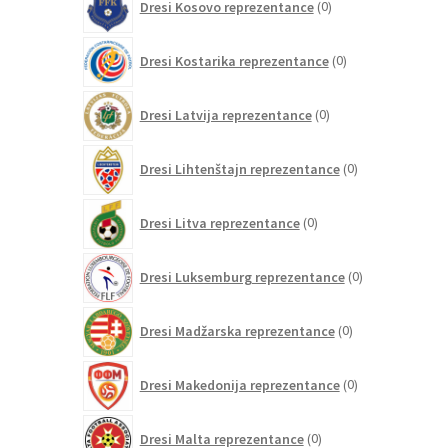
Dresi Kosovo reprezentance
0
izdelkov
0
Dresi Kostarika reprezentance
0
izdelkov
0
Dresi Latvija reprezentance
0
izdelkov
0
Dresi Lihtenštajn reprezentance
0
izdelkov
0
Dresi Litva reprezentance
0
izdelkov
0
Dresi Luksemburg reprezentance
0
izdelkov
0
Dresi Madžarska reprezentance
0
izdelkov
0
Dresi Makedonija reprezentance
0
izdelkov
0
Dresi Malta reprezentance
0
izdelkov