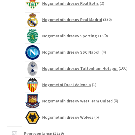
Nogometnih dresov Real Betis
2
izdelka
336
Nogometnih dresov Real Madrid
336
izdelkov
0
Nogometnih dresov Sporting CP
0
izdelkov
6
Nogometnih dresov SSC Napoli
6
izdelkov
100
Nogometnih dresov Tottenham Hotspur
100
izde
1
Nogometni Dresi Valencia
1
izdelek
0
Nogometnih dresov West Ham United
0
izdelkov
6
Nogometnih dresov Wolves
6
izdelkov
1239
Reprezentance
1239