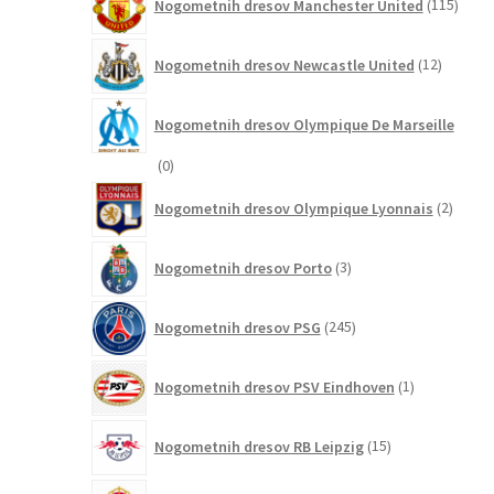
Nogometnih dresov Manchester United
115
izdel
12
Nogometnih dresov Newcastle United
12
izdelkov
Nogometnih dresov Olympique De Marseille
0
0
izdelkov
2
Nogometnih dresov Olympique Lyonnais
2
izdelk
3
Nogometnih dresov Porto
3
izdelki
245
Nogometnih dresov PSG
245
izdelkov
1
Nogometnih dresov PSV Eindhoven
1
izdelek
15
Nogometnih dresov RB Leipzig
15
izdelkov
2