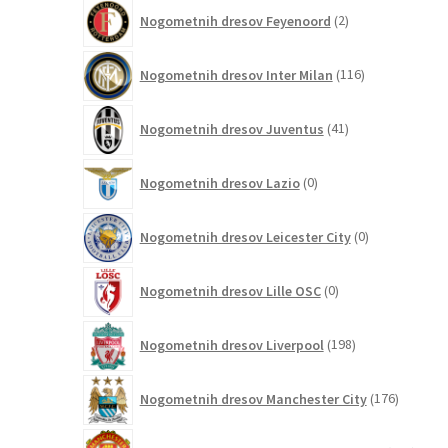
2
Nogometnih dresov Feyenoord
2
izdelka
116
Nogometnih dresov Inter Milan
116
izdelkov
41
Nogometnih dresov Juventus
41
izdelkov
0
Nogometnih dresov Lazio
0
izdelkov
0
Nogometnih dresov Leicester City
0
izdelkov
0
Nogometnih dresov Lille OSC
0
izdelkov
198
Nogometnih dresov Liverpool
198
izdelkov
176
Nogometnih dresov Manchester City
176
izdelkov
115