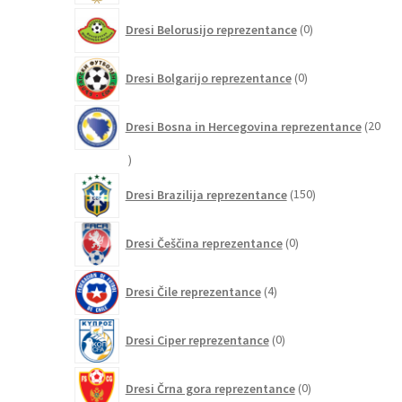
0
Dresi Belorusijo reprezentance
0
izdelkov
0
Dresi Bolgarijo reprezentance
0
izdelkov
Dresi Bosna in Hercegovina reprezentance
20
20
izdelkov
150
Dresi Brazilija reprezentance
150
izdelkov
0
Dresi Češčina reprezentance
0
izdelkov
4
Dresi Čile reprezentance
4
izdelki
0
Dresi Ciper reprezentance
0
izdelkov
0
Dresi Črna gora reprezentance
0
izdelkov