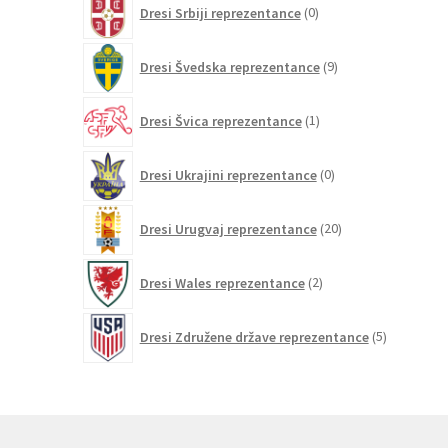
Dresi Srbiji reprezentance
0
izdelkov
9
Dresi Švedska reprezentance
9
izdelkov
1
Dresi Švica reprezentance
1
izdelek
0
Dresi Ukrajini reprezentance
0
izdelkov
20
Dresi Urugvaj reprezentance
20
izdelkov
2
Dresi Wales reprezentance
2
izdelka
5
Dresi Združene države reprezentance
5
izdelkov