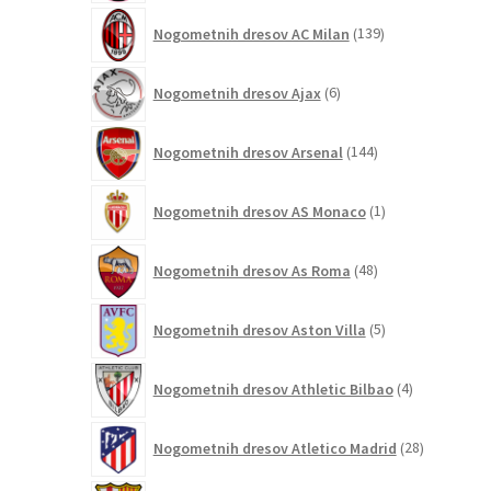
139
Nogometnih dresov AC Milan
139
izdelkov
6
Nogometnih dresov Ajax
6
izdelkov
144
Nogometnih dresov Arsenal
144
izdelkov
1
Nogometnih dresov AS Monaco
1
izdelek
48
Nogometnih dresov As Roma
48
izdelkov
5
Nogometnih dresov Aston Villa
5
izdelkov
4
Nogometnih dresov Athletic Bilbao
4
izdelki
28
Nogometnih dresov Atletico Madrid
28
izdelkov