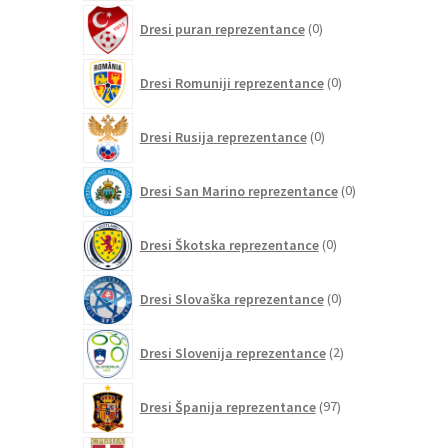
0
Dresi puran reprezentance
0
izdelkov
0
Dresi Romuniji reprezentance
0
izdelkov
0
Dresi Rusija reprezentance
0
izdelkov
0
Dresi San Marino reprezentance
0
izdelkov
0
Dresi Škotska reprezentance
0
izdelkov
0
Dresi Slovaška reprezentance
0
izdelkov
2
Dresi Slovenija reprezentance
2
izdelka
97
Dresi Španija reprezentance
97
izdelkov
0