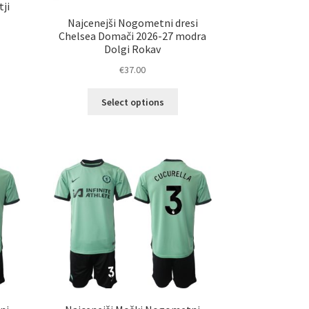
tji
Najcenejši Nogometni dresi
Chelsea Domači 2026-27 modra
Dolgi Rokav
€
37.00
elek
Ta
a
Select options
izdelek
č
ima
ičic.
več
nosti
različic.
ko
Možnosti
erete
lahko
izberete
ani
na
elka
strani
izdelka