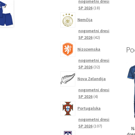
nogometni dresi
18
SP 2026
18
izdelkov
Nemčija
nogometni dresi
42
SP 2026
42
izdelkov
Po
Nizozemska
nogometni dresi
32
SP 2026
32
izdelkov
Nova Zelandija
nogometni dresi
4
SP 2026
4
izdelki
Portugalska
nogometni dresi
107
SP 2026
107
N
izdelkov
dre