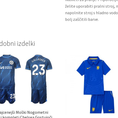
želite uporabiti pralni stroj, 
napolnite stroj s hladno vodo
bolj zaščitili barve.
dobni izdelki
ajcenejši Moški Nogometni
si kompleti Chelsea Gostujoči