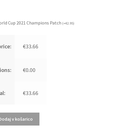
orld Cup 2021 Champions Patch
(
+
€
2.95
)
rice:
€33.66
ions:
€0.00
al:
€33.66
Dodaj v košarico