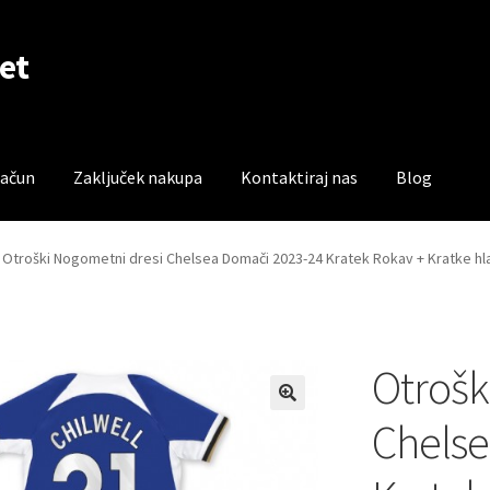
et
račun
Zaključek nakupa
Kontaktiraj nas
Blog
čun
Trgovina
Zaključek nakupa
Otroški Nogometni dresi Chelsea Domači 2023-24 Kratek Rokav + Kratke hla
Otrošk
Chelse