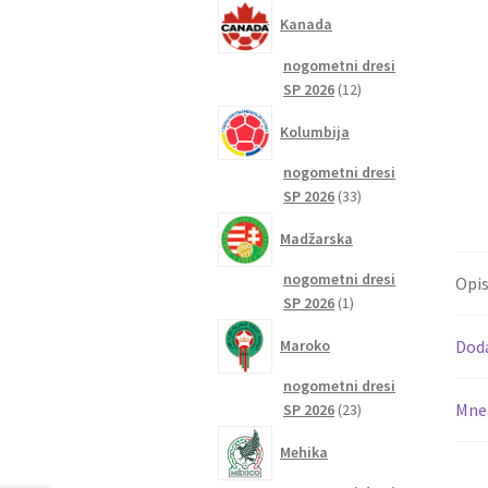
izdelkov
Kanada
nogometni dresi
12
SP 2026
12
izdelkov
Kolumbija
nogometni dresi
33
SP 2026
33
izdelkov
Madžarska
nogometni dresi
Opi
1
SP 2026
1
izdelek
Maroko
Dod
nogometni dresi
Mnen
23
SP 2026
23
izdelkov
Mehika