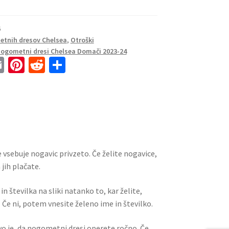
6
tnih dresov Chelsea
,
Otroški
Nogometni dresi Chelsea Domači 2023-24
E
Pi
R
S
m
nt
e
h
ai
er
d
ar
l
es
di
e
t
t
 vsebuje nogavic privzeto. Če želite nogavice,
jih plačate.
n številka na sliki natanko to, kar želite,
 Če ni, potem vnesite želeno ime in številko.
ivo je, da nogometni dresi operete ročno. Če