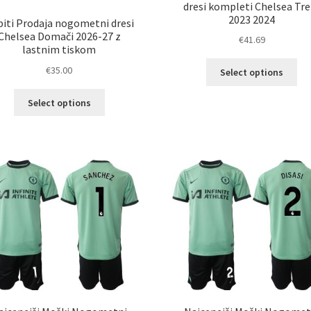
dresi kompleti Chelsea Tre
2023 2024
iti Prodaja nogometni dresi
Chelsea Domači 2026-27 z
€
41.69
lastnim tiskom
Ta
€
35.00
Select options
izd
Ta
im
Select options
izdelek
ve
ima
razl
več
Mož
različic.
lah
Možnosti
izb
lahko
na
izberete
str
na
izd
strani
izdelka