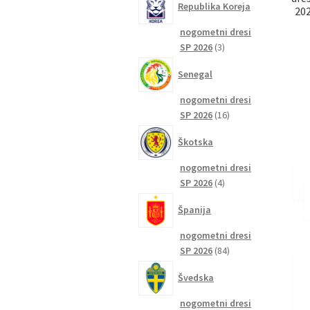
Republika Koreja
202
nogometni dresi
3
SP 2026
3
izdelki
Senegal
nogometni dresi
16
SP 2026
16
izdelkov
Škotska
nogometni dresi
4
SP 2026
4
izdelki
Španija
nogometni dresi
84
SP 2026
84
izdelkov
Švedska
nogometni dresi