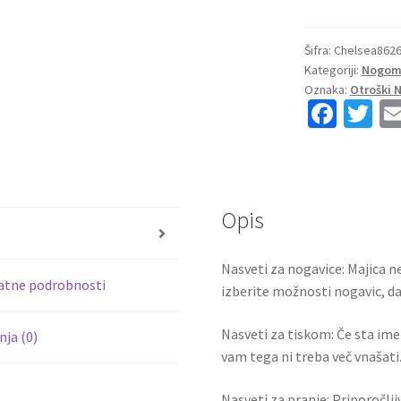
dresi
Chelsea
Domači
Šifra:
Chelsea862
Kategoriji:
Nogome
2023-
Oznaka:
Otroški 
24
Fa
T
Kratek
ce
wi
Rokav
+
b
tt
Kratke
o
er
hlače
Opis
o
Ben
s
k
Chilwell
Nasveti za nogavice: Majica ne
21
atne podrobnosti
izberite možnosti nogavic, da 
količina
Nasveti za tiskom: Če sta ime i
ja (0)
vam tega ni treba več vnašati.
Nasveti za pranje: Priporočlj