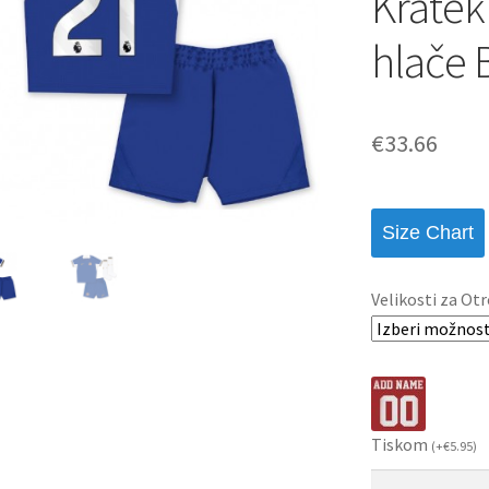
Kratek
hlače 
€
33.66
Size Chart
Velikosti za Otr
Tiskom
(
+
€
5.95
)