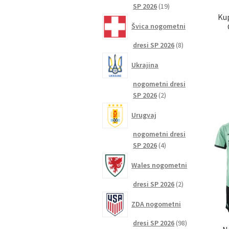
19
SP 2026
19
Kup
izdelkov
Švica nogometni
8
dresi SP 2026
8
izdelkov
Ukrajina
nogometni dresi
2
SP 2026
2
izdelka
Urugvaj
nogometni dresi
4
SP 2026
4
izdelki
Wales nogometni
2
dresi SP 2026
2
izdelka
ZDA nogometni
98
dresi SP 2026
98