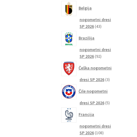
izdelkov
Belgija
nogometni dresi
43
SP 2026
43
izdelkov
Brazilija
nogometni dresi
92
SP 2026
92
izdelkov
Češka nogometni
3
dresi SP 2026
3
izdelki
Čile nogometni
5
dresi SP 2026
5
izdelkov
Francija
nogometni dresi
108
SP 2026
108