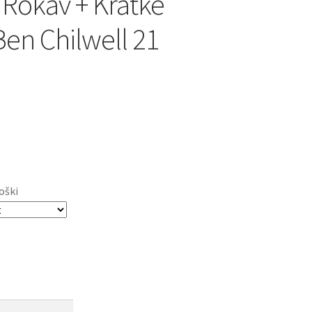
 Rokav + Kratke
Ben Chilwell 21
oški