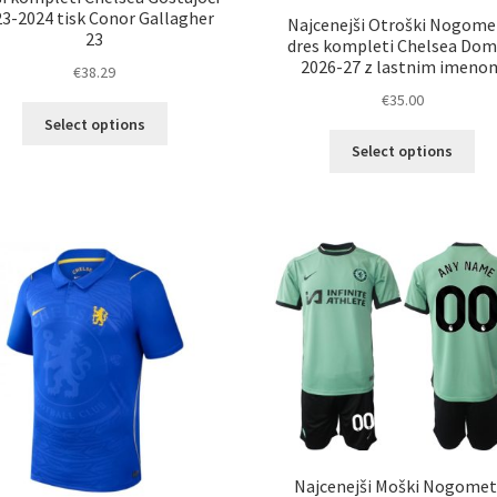
3-2024 tisk Conor Gallagher
Najcenejši Otroški Nogome
23
dres kompleti Chelsea Dom
2026-27 z lastnim imeno
€
38.29
€
35.00
Ta
Select options
izdelek
Ta
Select options
ima
izd
več
im
različic.
ve
Možnosti
razl
lahko
Mož
izberete
lah
na
izb
strani
na
izdelka
str
izd
Najcenejši Moški Nogomet