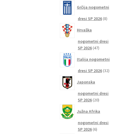
izdelkov
Grčija nogometni
8
dresi SP 2026
8
izdelkov
Hrvaška
nogometni dresi
47
SP 2026
47
izdelkov
Italija nogometni
32
dresi SP 2026
32
izdelkov
Japonska
nogometni dresi
20
SP 2026
20
izdelkov
Južna Afrika
nogometni dresi
6
SP 2026
6