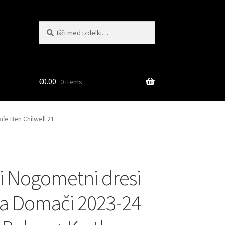
Išči:
Iskanje
€
0.00
0 items
če Ben Chilwell 21
i Nogometni dresi
a Domači 2023-24