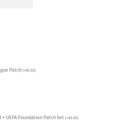
ague Patch
(
+
€
2.65
)
l + UEFA Foundation Patch Set
(
+
€
3.65
)