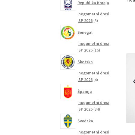
Republika Koreja
nogometni dresi
3
SP 2026
3
izdelki
Senegal
nogometni dresi
16
SP 2026
16
izdelkov
Škotska
nogometni dresi
4
SP 2026
4
izdelki
Španija
nogometni dresi
84
SP 2026
84
izdelkov
Švedska
nogometni dresi