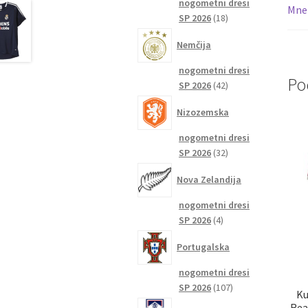
nogometni dresi
Mnen
18
SP 2026
18
izdelkov
Nemčija
nogometni dresi
Po
42
SP 2026
42
izdelkov
Nizozemska
nogometni dresi
32
SP 2026
32
izdelkov
Nova Zelandija
nogometni dresi
4
SP 2026
4
izdelki
Portugalska
nogometni dresi
107
SP 2026
107
Ku
izdelkov
Rea