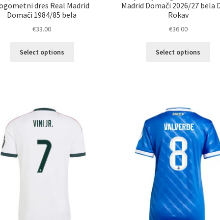
ogometni dres Real Madrid
Madrid Domači 2026/27 bela 
Domači 1984/85 bela
Rokav
€
33.00
€
36.00
Ta
Ta
Select options
Select options
izdelek
izd
ima
im
več
ve
različic.
razl
Možnosti
Mož
lahko
lah
izberete
izb
na
na
strani
str
izdelka
izd