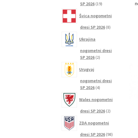
n
19
SP 2026
19
izdelkov
Švica nogometni
8
dresi SP 2026
8
izdelkov
Ukrajina
nogometni dresi
2
SP 2026
2
izdelka
Urugvaj
nogometni dresi
4
SP 2026
4
izdelki
Wales nogometni
2
dresi SP 2026
2
izdelka
ZDA nogometni
98
dresi SP 2026
98