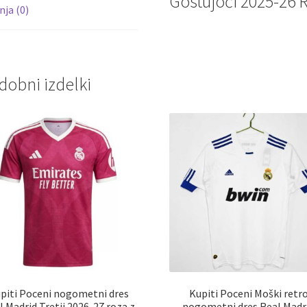
Gostujoči 2025-26 
ja (0)
dobni izdelki
piti Poceni nogometni dres
Kupiti Poceni Moški retr
l Madrid Tretji 2026-27 roza z
nogometni dres Real Madr