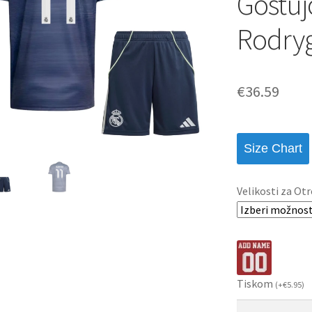
Gostuj
Rodryg
€
36.59
Size Chart
Velikosti za Otr
Tiskom
(
+
€
5.95
)