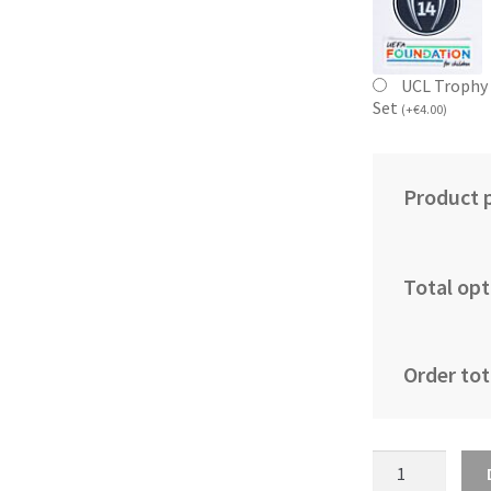
UCL Trophy 
Set
(
+
€
4.00
)
Product p
Total opt
Order tot
Otroški
Nogometni