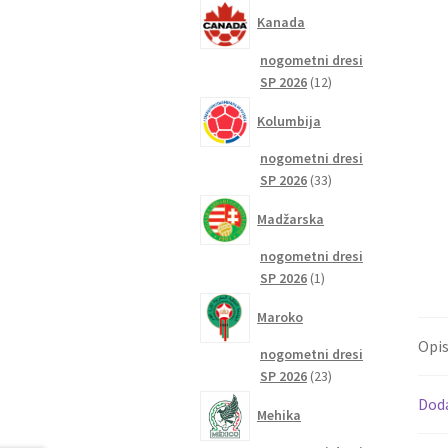
izdelkov
Kanada
nogometni dresi
12
SP 2026
12
izdelkov
Kolumbija
nogometni dresi
33
SP 2026
33
izdelkov
Madžarska
nogometni dresi
1
SP 2026
1
izdelek
Maroko
Opi
nogometni dresi
23
SP 2026
23
izdelkov
Dod
Mehika