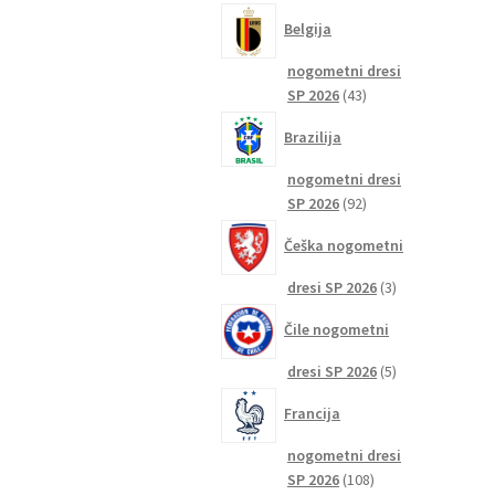
izdelkov
Belgija
nogometni dresi
43
SP 2026
43
izdelkov
Brazilija
nogometni dresi
92
SP 2026
92
izdelkov
Češka nogometni
3
dresi SP 2026
3
izdelki
Čile nogometni
5
dresi SP 2026
5
izdelkov
Francija
nogometni dresi
108
SP 2026
108