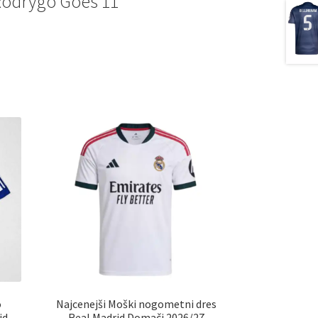
Rodrygo Goes 11
o
Najcenejši Moški nogometni dres
id
Real Madrid Domači 2026/27