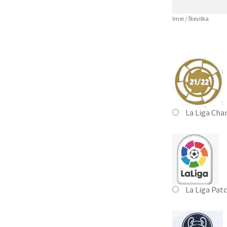
Imei / Številka
La Liga Cha
La Liga Pat