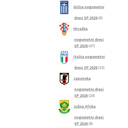
izdelkov
Grčija nogometni
8
dresi SP 2026
8
izdelkov
Hrvaška
nogometni dresi
47
SP 2026
47
izdelkov
Italija nogometni
32
dresi SP 2026
32
izdelkov
Japonska
nogometni dresi
20
SP 2026
20
izdelkov
Južna Afrika
nogometni dresi
6
SP 2026
6