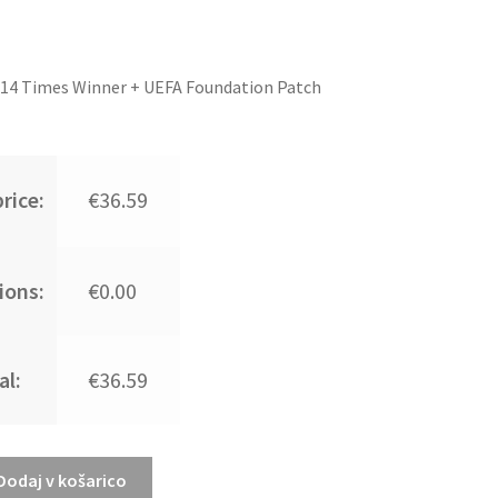
14 Times Winner + UEFA Foundation Patch
rice:
€36.59
ions:
€0.00
al:
€36.59
Dodaj v košarico