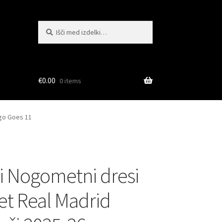
Išči:
Iskanje
€
0.00
0 items
ygo Goes 11
i Nogometni dresi
t Real Madrid