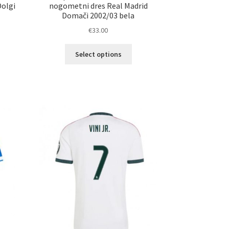
Dolgi
nogometni dres Real Madrid
Domači 2002/03 bela
€
33.00
Ta
Select options
elek
izdelek
a
ima
č
več
ičic.
različic.
nosti
Možnosti
ko
lahko
erete
izberete
na
ani
strani
elka
izdelka