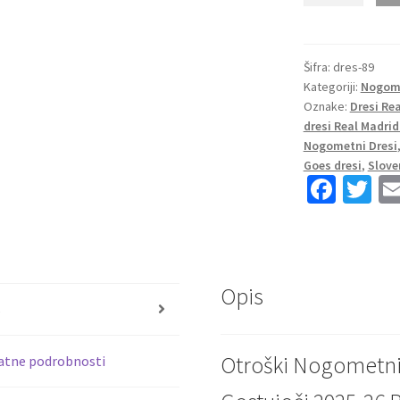
dresi
komplet
Real
Šifra:
dres-89
Kategoriji:
Nogome
Madrid
Oznake:
Dresi Re
Gostujoči
dresi Real Madrid
2025-
Nogometni Dresi
26
Goes dresi
,
Slove
Rodrygo
Fa
T
Goes
ce
wi
11
b
tt
količina
o
er
Opis
o
s
k
Otroški Nogometni
atne podrobnosti