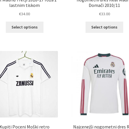
lastnim tiskom
Domači 2010/11
€
34.00
€
33.00
Ta
Ta
Select options
Select options
izdelek
izd
ima
im
več
ve
različic.
razl
Možnosti
Mož
lahko
lah
izberete
izb
na
na
strani
str
izdelka
izd
Kupiti Poceni Moški retro
Najcenejši nogometni dres 