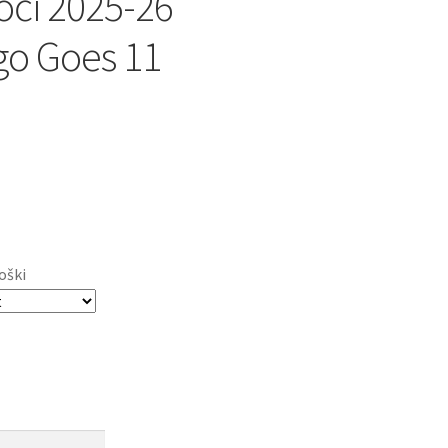
oči 2025-26
o Goes 11
oški