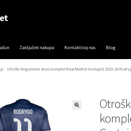
et
račun
Zaključek nakupa
Kontaktiraj nas
Blog
čun
Trgovina
Zaključek nakupa
id
Otroški Nogometni dresi komplet Real Madrid Gostujoči 2025-26 Rodr
Otrošk
komple