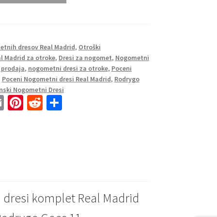
tnih dresov Real Madrid
,
Otroški
al Madrid za otroke
,
Dresi za nogomet
,
Nogometni
 prodaja
,
nogometni dresi za otroke
,
Poceni
,
Poceni Nogometni dresi Real Madrid
,
Rodrygo
nski Nogometni Dresi
E
Pi
R
S
m
nt
e
h
ai
er
d
ar
l
es
di
e
t
t
 dresi komplet Real Madrid