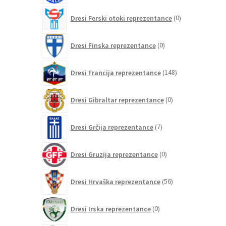
0
Dresi Ferski otoki reprezentance
0
izdelkov
0
Dresi Finska reprezentance
0
izdelkov
148
Dresi Francija reprezentance
148
izdelkov
0
Dresi Gibraltar reprezentance
0
izdelkov
7
Dresi Grčija reprezentance
7
izdelkov
0
Dresi Gruzija reprezentance
0
izdelkov
56
Dresi Hrvaška reprezentance
56
izdelkov
0
Dresi Irska reprezentance
0
izdelkov