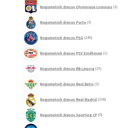
izdelkov
2
Nogometnih dresov Olympique Lyonnais
2
izdelk
3
Nogometnih dresov Porto
3
izdelki
245
Nogometnih dresov PSG
245
izdelkov
1
Nogometnih dresov PSV Eindhoven
1
izdelek
15
Nogometnih dresov RB Leipzig
15
izdelkov
2
Nogometnih dresov Real Betis
2
izdelka
336
Nogometnih dresov Real Madrid
336
izdelkov
0
Nogometnih dresov Sporting CP
0
izdelkov
6