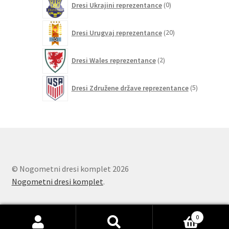
Dresi Ukrajini reprezentance
0
izdelkov
20
Dresi Urugvaj reprezentance
20
izdelkov
2
Dresi Wales reprezentance
2
izdelka
5
Dresi Združene države reprezentance
5
izdelkov
© Nogometni dresi komplet 2026
Nogometni dresi komplet
.
0
Išči:
Iskanje