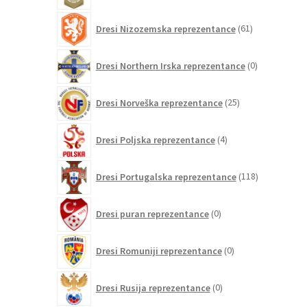
61
Dresi Nizozemska reprezentance
61
izdelkov
0
Dresi Northern Irska reprezentance
0
izdelkov
25
Dresi Norveška reprezentance
25
izdelkov
4
Dresi Poljska reprezentance
4
izdelki
118
Dresi Portugalska reprezentance
118
izdelkov
0
Dresi puran reprezentance
0
izdelkov
0
Dresi Romuniji reprezentance
0
izdelkov
0
Dresi Rusija reprezentance
0
izdelkov