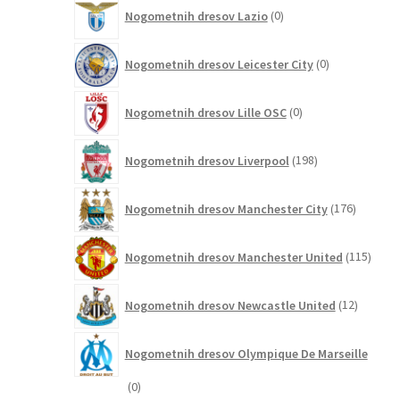
0
Nogometnih dresov Lazio
0
izdelkov
0
Nogometnih dresov Leicester City
0
izdelkov
0
Nogometnih dresov Lille OSC
0
izdelkov
198
Nogometnih dresov Liverpool
198
izdelkov
176
Nogometnih dresov Manchester City
176
izdelkov
115
Nogometnih dresov Manchester United
115
izdel
12
Nogometnih dresov Newcastle United
12
izdelkov
Nogometnih dresov Olympique De Marseille
0
0