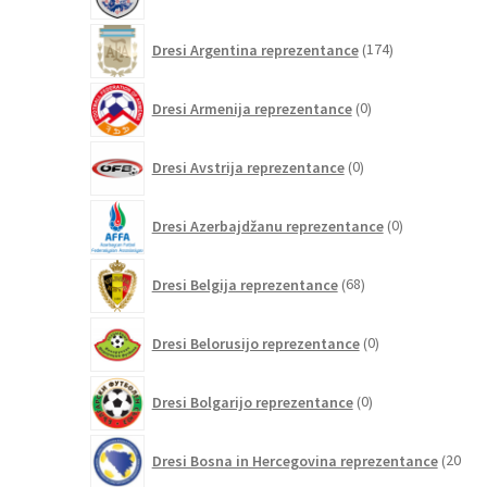
izdelkov
174
Dresi Argentina reprezentance
174
izdelkov
0
Dresi Armenija reprezentance
0
izdelkov
0
Dresi Avstrija reprezentance
0
izdelkov
0
Dresi Azerbajdžanu reprezentance
0
izdelkov
68
Dresi Belgija reprezentance
68
izdelkov
0
Dresi Belorusijo reprezentance
0
izdelkov
0
Dresi Bolgarijo reprezentance
0
izdelkov
Dresi Bosna in Hercegovina reprezentance
20