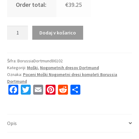
Order total:
€39.25
Poceni
Dodaj v košarico
Moški
Nogometni
dresi
kompleti
Šifra:
BorussiaDortmund86102
Kategoriji:
Moški
,
Nogometnih dresov Dortmund
Borussia
Oznaka:
Poceni Moški Nogometni dresi kompleti Borussia
Dortmund
Dortmund
Domači
Fa
T
E
Pi
R
S
2023-
ce
wi
m
nt
e
h
24
b
tt
ai
er
d
ar
tisk
MOREY
o
er
l
es
di
e
2
Opis
o
t
t
količina