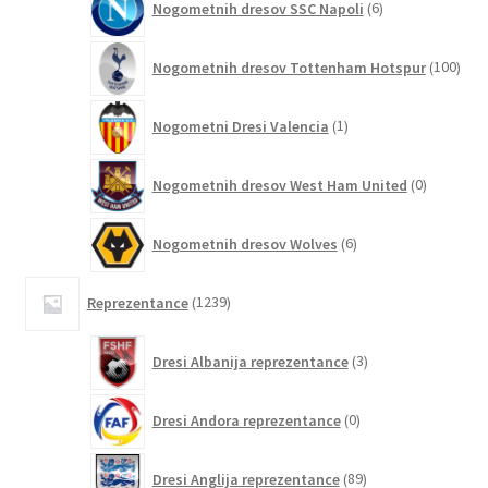
Nogometnih dresov SSC Napoli
6
izdelkov
100
Nogometnih dresov Tottenham Hotspur
100
izde
1
Nogometni Dresi Valencia
1
izdelek
0
Nogometnih dresov West Ham United
0
izdelkov
6
Nogometnih dresov Wolves
6
izdelkov
1239
Reprezentance
1239
izdelkov
3
Dresi Albanija reprezentance
3
izdelki
0
Dresi Andora reprezentance
0
izdelkov
89
Dresi Anglija reprezentance
89