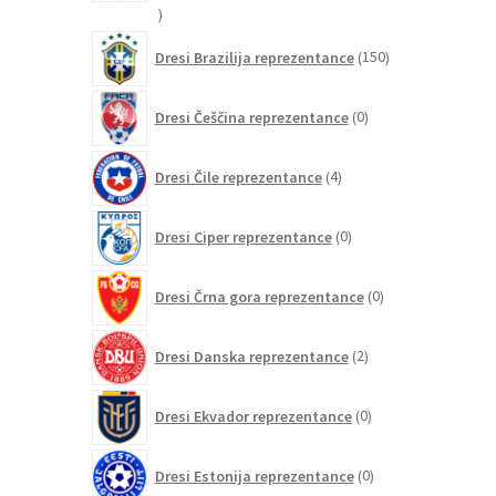
20
izdelkov
150
Dresi Brazilija reprezentance
150
izdelkov
0
Dresi Češčina reprezentance
0
izdelkov
4
Dresi Čile reprezentance
4
izdelki
0
Dresi Ciper reprezentance
0
izdelkov
0
Dresi Črna gora reprezentance
0
izdelkov
2
Dresi Danska reprezentance
2
izdelka
0
Dresi Ekvador reprezentance
0
izdelkov
0
Dresi Estonija reprezentance
0
izdelkov