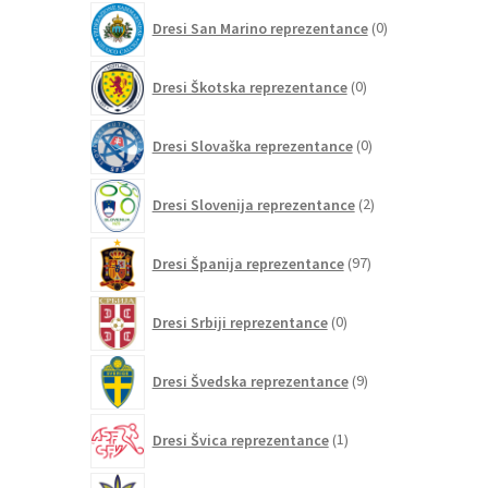
0
Dresi San Marino reprezentance
0
izdelkov
0
Dresi Škotska reprezentance
0
izdelkov
0
Dresi Slovaška reprezentance
0
izdelkov
2
Dresi Slovenija reprezentance
2
izdelka
97
Dresi Španija reprezentance
97
izdelkov
0
Dresi Srbiji reprezentance
0
izdelkov
9
Dresi Švedska reprezentance
9
izdelkov
1
Dresi Švica reprezentance
1
izdelek
0