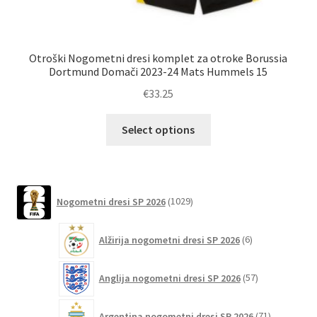
Otroški Nogometni dresi komplet za otroke Borussia
Dortmund Domači 2023-24 Mats Hummels 15
€
33.25
Ta
Select options
izdelek
ima
več
različic.
1029
Nogometni dresi SP 2026
1029
izdelkov
Možnosti
lahko
6
Alžirija nogometni dresi SP 2026
6
izberete
izdelkov
na
57
Anglija nogometni dresi SP 2026
57
strani
izdelkov
izdelka
71
Argentina nogometni dresi SP 2026
71