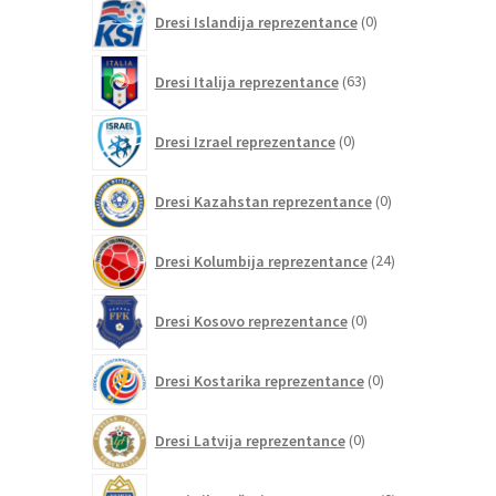
0
Dresi Islandija reprezentance
0
izdelkov
63
Dresi Italija reprezentance
63
izdelkov
0
Dresi Izrael reprezentance
0
izdelkov
0
Dresi Kazahstan reprezentance
0
izdelkov
24
Dresi Kolumbija reprezentance
24
izdelkov
0
Dresi Kosovo reprezentance
0
izdelkov
0
Dresi Kostarika reprezentance
0
izdelkov
0
Dresi Latvija reprezentance
0
izdelkov
0