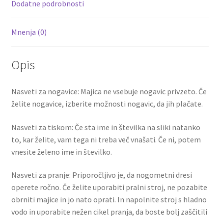
k
Dodatne podrobnosti
Mnenja (0)
Opis
Nasveti za nogavice: Majica ne vsebuje nogavic privzeto. Če
želite nogavice, izberite možnosti nogavic, da jih plačate.
Nasveti za tiskom: Če sta ime in številka na sliki natanko
to, kar želite, vam tega ni treba več vnašati. Če ni, potem
vnesite želeno ime in številko.
Nasveti za pranje: Priporočljivo je, da nogometni dresi
operete ročno. Če želite uporabiti pralni stroj, ne pozabite
obrniti majice in jo nato oprati. In napolnite stroj s hladno
vodo in uporabite nežen cikel pranja, da boste bolj zaščitili