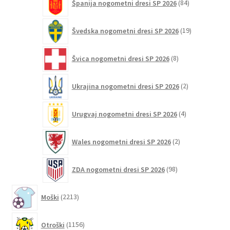
Španija nogometni dresi SP 2026
84
izdelkov
19
Švedska nogometni dresi SP 2026
19
izdelkov
8
Švica nogometni dresi SP 2026
8
izdelkov
2
Ukrajina nogometni dresi SP 2026
2
izdelka
4
Urugvaj nogometni dresi SP 2026
4
izdelki
2
Wales nogometni dresi SP 2026
2
izdelka
98
ZDA nogometni dresi SP 2026
98
izdelkov
2213
Moški
2213
izdelkov
1156
Otroški
1156
izdelkov