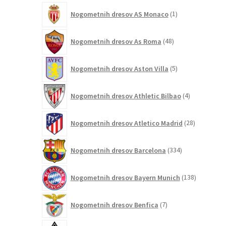
1
Nogometnih dresov AS Monaco
1
izdelek
48
Nogometnih dresov As Roma
48
izdelkov
5
Nogometnih dresov Aston Villa
5
izdelkov
4
Nogometnih dresov Athletic Bilbao
4
izdelki
28
Nogometnih dresov Atletico Madrid
28
izdelkov
334
Nogometnih dresov Barcelona
334
izdelkov
138
Nogometnih dresov Bayern Munich
138
izdelkov
7
Nogometnih dresov Benfica
7
izdelkov