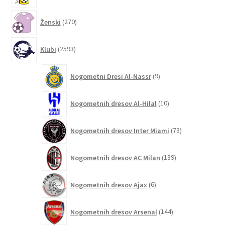
270
Ženski
270
izdelkov
2593
Klubi
2593
izdelkov
9
Nogometni Dresi Al-Nassr
9
izdelkov
10
Nogometnih dresov Al-Hilal
10
izdelkov
73
Nogometnih dresov Inter Miami
73
izdelkov
139
Nogometnih dresov AC Milan
139
izdelkov
6
Nogometnih dresov Ajax
6
izdelkov
144
Nogometnih dresov Arsenal
144
izdelkov