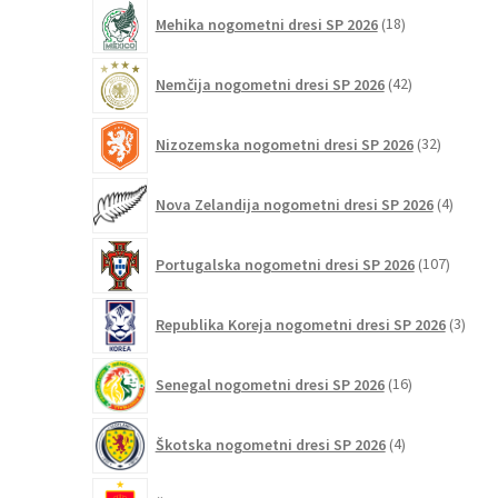
18
Mehika nogometni dresi SP 2026
18
izdelkov
42
Nemčija nogometni dresi SP 2026
42
izdelkov
32
Nizozemska nogometni dresi SP 2026
32
izdelkov
4
Nova Zelandija nogometni dresi SP 2026
4
izdelki
107
Portugalska nogometni dresi SP 2026
107
izdelko
3
Republika Koreja nogometni dresi SP 2026
3
izdelk
16
Senegal nogometni dresi SP 2026
16
izdelkov
4
Škotska nogometni dresi SP 2026
4
izdelki
84