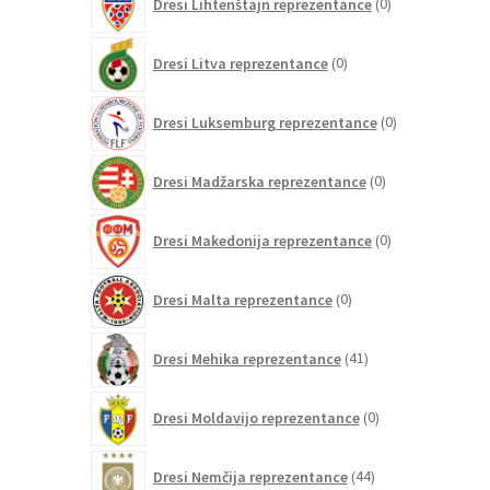
Dresi Lihtenštajn reprezentance
0
izdelkov
0
Dresi Litva reprezentance
0
izdelkov
0
Dresi Luksemburg reprezentance
0
izdelkov
0
Dresi Madžarska reprezentance
0
izdelkov
0
Dresi Makedonija reprezentance
0
izdelkov
0
Dresi Malta reprezentance
0
izdelkov
41
Dresi Mehika reprezentance
41
izdelkov
0
Dresi Moldavijo reprezentance
0
izdelkov
44
Dresi Nemčija reprezentance
44
izdelkov