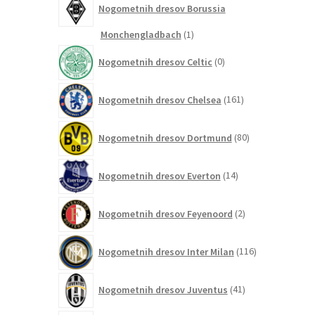
Nogometnih dresov Borussia
1
Monchengladbach
1
izdelek
0
Nogometnih dresov Celtic
0
izdelkov
161
Nogometnih dresov Chelsea
161
izdelkov
80
Nogometnih dresov Dortmund
80
izdelkov
14
Nogometnih dresov Everton
14
izdelkov
2
Nogometnih dresov Feyenoord
2
izdelka
116
Nogometnih dresov Inter Milan
116
izdelkov
41
Nogometnih dresov Juventus
41
izdelkov