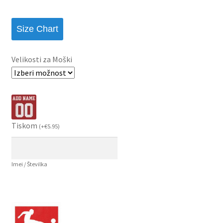
Size Chart
Velikosti za Moški
Tiskom
(
+
€
5.95
)
Imei / Številka