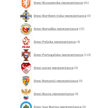
Dresi Nizozemska reprezentance
61
izdelkov
0
Dresi Northern Irska reprezentance
0
izdelkov
25
Dresi Norveška reprezentance
25
izdelkov
4
Dresi Poljska reprezentance
4
izdelki
118
Dresi Portugalska reprezentance
118
izdelkov
0
Dresi puran reprezentance
0
izdelkov
0
Dresi Romuniji reprezentance
0
izdelkov
0
Dresi Rusija reprezentance
0
izdelkov
0
Dresi San Marino reprezentance
0