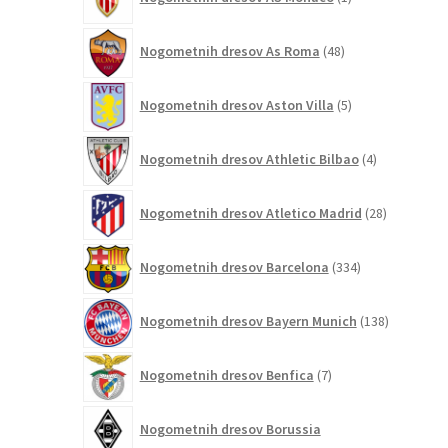
izdelek
48
Nogometnih dresov As Roma
48
izdelkov
5
Nogometnih dresov Aston Villa
5
izdelkov
4
Nogometnih dresov Athletic Bilbao
4
izdelki
28
Nogometnih dresov Atletico Madrid
28
izdelkov
334
Nogometnih dresov Barcelona
334
izdelkov
138
Nogometnih dresov Bayern Munich
138
izdelkov
7
Nogometnih dresov Benfica
7
izdelkov
Nogometnih dresov Borussia