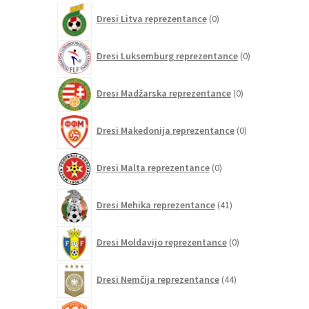
0
Dresi Litva reprezentance
0
izdelkov
0
Dresi Luksemburg reprezentance
0
izdelkov
0
Dresi Madžarska reprezentance
0
izdelkov
0
Dresi Makedonija reprezentance
0
izdelkov
0
Dresi Malta reprezentance
0
izdelkov
41
Dresi Mehika reprezentance
41
izdelkov
0
Dresi Moldavijo reprezentance
0
izdelkov
44
Dresi Nemčija reprezentance
44
izdelkov
61