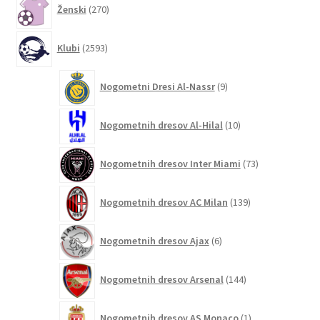
Ženski
270
izdelkov
2593
Klubi
2593
izdelkov
9
Nogometni Dresi Al-Nassr
9
izdelkov
10
Nogometnih dresov Al-Hilal
10
izdelkov
73
Nogometnih dresov Inter Miami
73
izdelkov
139
Nogometnih dresov AC Milan
139
izdelkov
6
Nogometnih dresov Ajax
6
izdelkov
144
Nogometnih dresov Arsenal
144
izdelkov
1
Nogometnih dresov AS Monaco
1