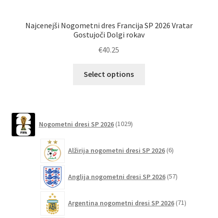
Najcenejši Nogometni dres Francija SP 2026 Vratar
N
Gostujoči Dolgi rokav
€
40.25
Ta
Select options
izdelek
ima
več
različic.
1029
Nogometni dresi SP 2026
1029
izdelkov
Možnosti
lahko
6
Alžirija nogometni dresi SP 2026
6
izberete
izdelkov
na
57
Anglija nogometni dresi SP 2026
57
strani
izdelkov
izdelka
71
Argentina nogometni dresi SP 2026
71
izdelkov