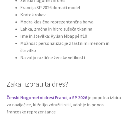
Ženski nogometni dres
Francija SP 2026 domači model
Kratek rokav
Modra klasična reprezentančna barva
Lahka, zračna in hitro sušeča tkanina
Ime in številka: Kylian Mbappé #10
Možnost personalizacije z lastnim imenom in
številko
Na voljo različne ženske velikosti
Zakaj izbrati ta dres?
Ženski Nogometni dresi Francija SP 2026
je popolna izbira
za navijačice, ki želijo združiti stil, udobje in ponos
francoske reprezentance.