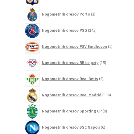
izdelk
3
Nogometnih dresov Porto
3
izdelki
245
Nogometnih dresov PSG
245
izdelkov
1
Nogometnih dresov PSV Eindhoven
1
izdelek
15
Nogometnih dresov RB Leipzig
15
izdelkov
2
Nogometnih dresov Real Betis
2
izdelka
336
Nogometnih dresov Real Madrid
336
izdelkov
0
Nogometnih dresov Sporting CP
0
izdelkov
6
Nogometnih dresov SSC Napoli
6
izdelkov