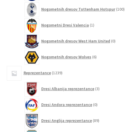
100
Nogometnih dresov Tottenham Hotspur
100
izde
1
Nogometni Dresi Valencia
1
izdelek
0
Nogometnih dresov West Ham United
0
izdelkov
6
Nogometnih dresov Wolves
6
izdelkov
1239
Reprezentance
1239
izdelkov
3
Dresi Albanija reprezentance
3
izdelki
0
Dresi Andora reprezentance
0
izdelkov
89
Dresi Anglija reprezentance
89
izdelkov