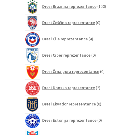
izdelkov
150
Dresi Brazilija reprezentance
150
izdelkov
0
Dresi Češčina reprezentance
0
izdelkov
4
Dresi Čile reprezentance
4
izdelki
0
Dresi Ciper reprezentance
0
izdelkov
0
Dresi Črna gora reprezentance
0
izdelkov
2
Dresi Danska reprezentance
2
izdelka
0
Dresi Ekvador reprezentance
0
izdelkov
0
Dresi Estonija reprezentance
0
izdelkov
0