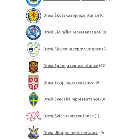
izdelkov
0
Dresi Škotska reprezentance
0
izdelkov
0
Dresi Slovaška reprezentance
0
izdelkov
2
Dresi Slovenija reprezentance
2
izdelka
97
Dresi Španija reprezentance
97
izdelkov
0
Dresi Srbiji reprezentance
0
izdelkov
9
Dresi Švedska reprezentance
9
izdelkov
1
Dresi Švica reprezentance
1
izdelek
0
Dresi Ukrajini reprezentance
0
izdelkov