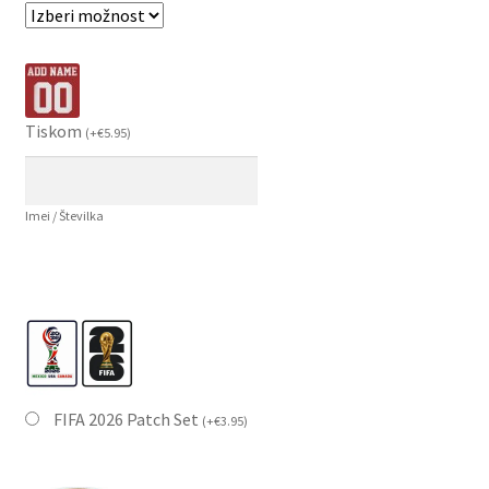
Tiskom
(
+
€
5.95
)
Imei / Številka
FIFA 2026 Patch Set
(
+
€
3.95
)