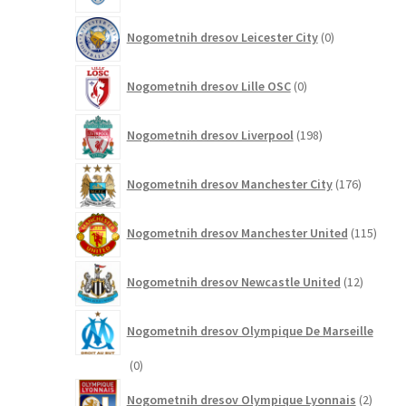
0
Nogometnih dresov Leicester City
0
izdelkov
0
Nogometnih dresov Lille OSC
0
izdelkov
198
Nogometnih dresov Liverpool
198
izdelkov
176
Nogometnih dresov Manchester City
176
izdelkov
115
Nogometnih dresov Manchester United
115
izdel
12
Nogometnih dresov Newcastle United
12
izdelkov
Nogometnih dresov Olympique De Marseille
0
0
izdelkov
2
Nogometnih dresov Olympique Lyonnais
2