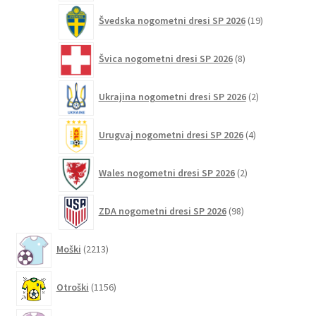
19
Švedska nogometni dresi SP 2026
19
izdelkov
8
Švica nogometni dresi SP 2026
8
izdelkov
2
Ukrajina nogometni dresi SP 2026
2
izdelka
4
Urugvaj nogometni dresi SP 2026
4
izdelki
2
Wales nogometni dresi SP 2026
2
izdelka
98
ZDA nogometni dresi SP 2026
98
izdelkov
2213
Moški
2213
izdelkov
1156
Otroški
1156
izdelkov
270