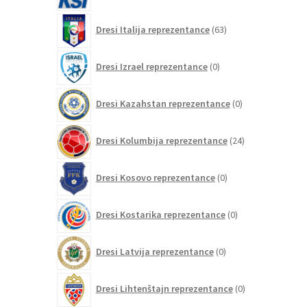
63
Dresi Italija reprezentance
63
izdelkov
0
Dresi Izrael reprezentance
0
izdelkov
0
Dresi Kazahstan reprezentance
0
izdelkov
24
Dresi Kolumbija reprezentance
24
izdelkov
0
Dresi Kosovo reprezentance
0
izdelkov
0
Dresi Kostarika reprezentance
0
izdelkov
0
Dresi Latvija reprezentance
0
izdelkov
0
Dresi Lihtenštajn reprezentance
0
izdelkov