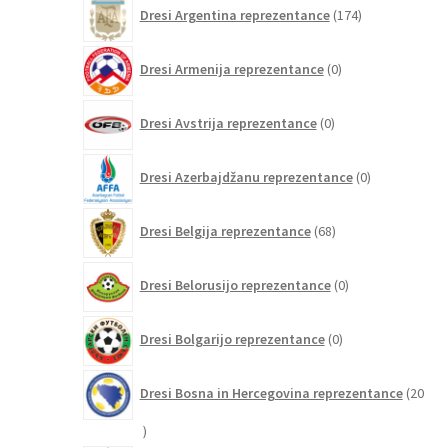
174
Dresi Argentina reprezentance
174
izdelkov
0
Dresi Armenija reprezentance
0
izdelkov
0
Dresi Avstrija reprezentance
0
izdelkov
0
Dresi Azerbajdžanu reprezentance
0
izdelkov
68
Dresi Belgija reprezentance
68
izdelkov
0
Dresi Belorusijo reprezentance
0
izdelkov
0
Dresi Bolgarijo reprezentance
0
izdelkov
Dresi Bosna in Hercegovina reprezentance
20
20