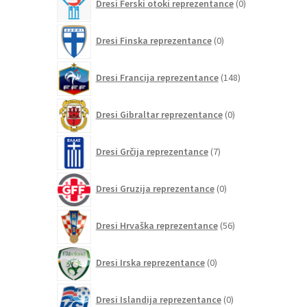
Dresi Ferski otoki reprezentance
0
izdelkov
0
Dresi Finska reprezentance
0
izdelkov
148
Dresi Francija reprezentance
148
izdelkov
0
Dresi Gibraltar reprezentance
0
izdelkov
7
Dresi Grčija reprezentance
7
izdelkov
0
Dresi Gruzija reprezentance
0
izdelkov
56
Dresi Hrvaška reprezentance
56
izdelkov
0
Dresi Irska reprezentance
0
izdelkov
0
Dresi Islandija reprezentance
0
izdelkov