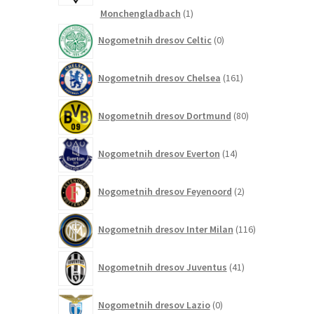
1
Monchengladbach
1
izdelek
0
Nogometnih dresov Celtic
0
izdelkov
161
Nogometnih dresov Chelsea
161
izdelkov
80
Nogometnih dresov Dortmund
80
izdelkov
14
Nogometnih dresov Everton
14
izdelkov
2
Nogometnih dresov Feyenoord
2
izdelka
116
Nogometnih dresov Inter Milan
116
izdelkov
41
Nogometnih dresov Juventus
41
izdelkov
0
Nogometnih dresov Lazio
0
izdelkov