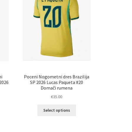
na
ani
strani
elka
izdelka
ni
Poceni Nogometni dres Brazilija
 2026
SP 2026 Lucas Paqueta #20
Domači rumena
€
35.00
Ta
Select options
elek
izdelek
a
ima
č
več