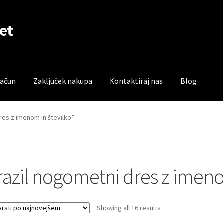
et
račun
Zaključek nakupa
Kontaktiraj nas
Blog
čun
Trgovina
Zaključek nakupa
res z imenom in številko”
razil nogometni dres z imeno
Sorted
Showing all 16 results
by