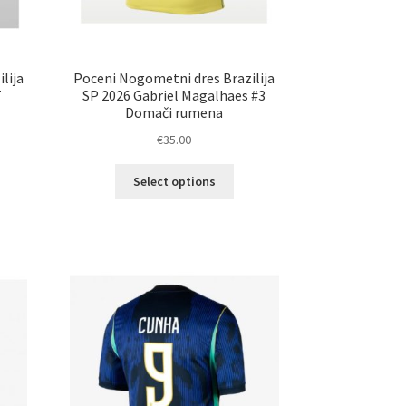
lija
Poceni Nogometni dres Brazilija
7
SP 2026 Gabriel Magalhaes #3
Domači rumena
€
35.00
Ta
Select options
elek
izdelek
a
ima
č
več
ičic.
različic.
nosti
Možnosti
ko
lahko
erete
izberete
na
ani
strani
elka
izdelka