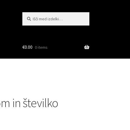
Išči:
Iskanje
€
0.00
0 items
m in številko