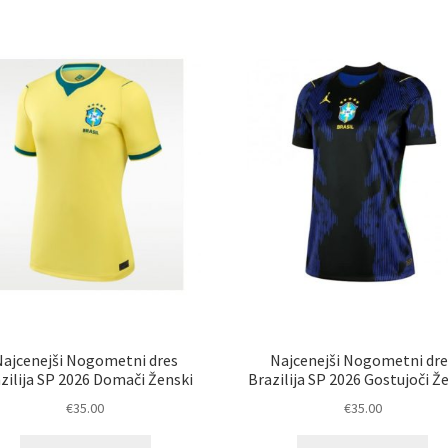
latest
Najcenejši Nogometni dres
Najcenejši Nogometni dre
zilija SP 2026 Domači Ženski
Brazilija SP 2026 Gostujoči Ž
€
35.00
€
35.00
Ta
Ta