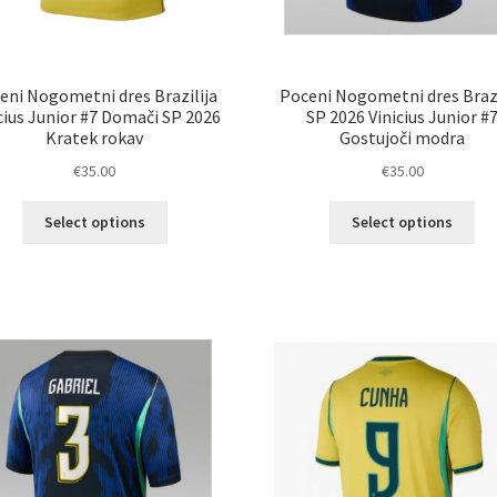
eni Nogometni dres Brazilija
Poceni Nogometni dres Brazi
cius Junior #7 Domači SP 2026
SP 2026 Vinicius Junior #
Kratek rokav
Gostujoči modra
€
35.00
€
35.00
Ta
Ta
Select options
Select options
izdelek
izd
ima
im
več
ve
različic.
razl
Možnosti
Mož
lahko
lah
izberete
izb
na
na
strani
str
izdelka
izd