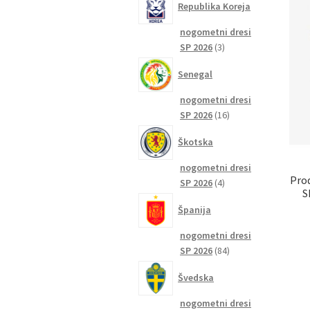
Republika Koreja
nogometni dresi
3
SP 2026
3
izdelki
Senegal
nogometni dresi
16
SP 2026
16
izdelkov
Škotska
nogometni dresi
Prod
4
SP 2026
4
S
izdelki
Španija
nogometni dresi
84
SP 2026
84
izdelkov
Švedska
nogometni dresi