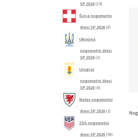
19
SP 2026
19
izdelkov
Švica nogometni
8
dresi SP 2026
8
izdelkov
Ukrajina
nogometni dresi
2
SP 2026
2
izdelka
Urugvaj
nogometni dresi
4
SP 2026
4
izdelki
Wales nogometni
2
dresi SP 2026
2
Nogo
izdelka
ZDA nogometni
98
dresi SP 2026
98