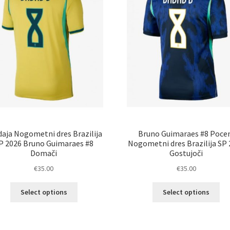
na
na
strani
str
izdelka
izd
aja Nogometni dres Brazilija
Bruno Guimaraes #8 Poce
P 2026 Bruno Guimaraes #8
Nogometni dres Brazilija SP
Domači
Gostujoči
€
35.00
€
35.00
Ta
Ta
Select options
Select options
izdelek
izd
ima
im
več
ve