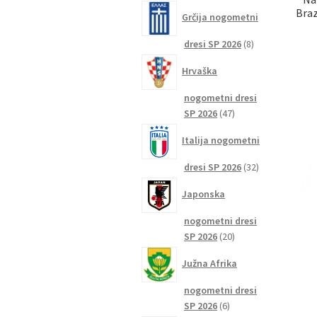
izdelkov
Braz
Grčija nogometni
8
dresi SP 2026
8
izdelkov
Hrvaška
nogometni dresi
47
SP 2026
47
izdelkov
Italija nogometni
32
dresi SP 2026
32
izdelkov
Japonska
nogometni dresi
20
SP 2026
20
izdelkov
Južna Afrika
nogometni dresi
6
SP 2026
6