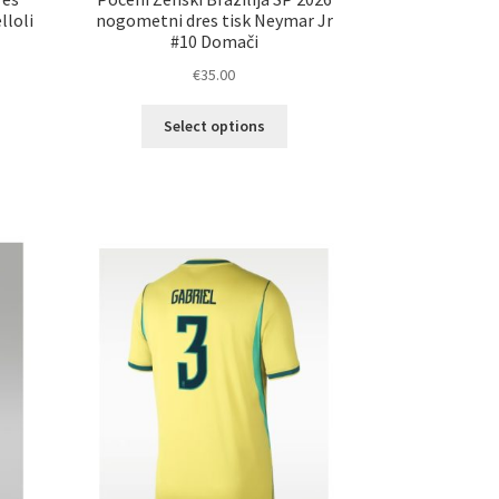
lloli
nogometni dres tisk Neymar Jr
#10 Domači
€
35.00
Ta
Select options
elek
izdelek
a
ima
č
več
ičic.
različic.
nosti
Možnosti
ko
lahko
erete
izberete
na
ani
strani
elka
izdelka