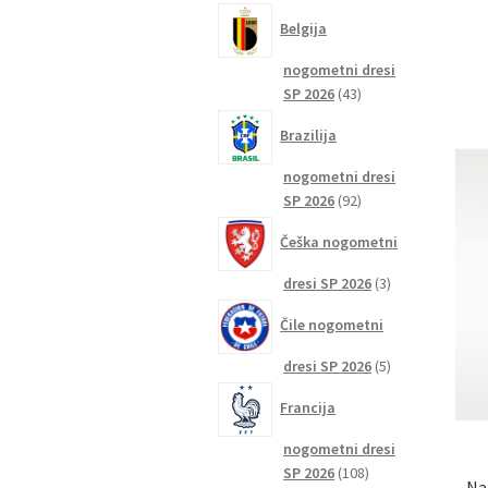
izdelkov
Belgija
nogometni dresi
43
SP 2026
43
izdelkov
Brazilija
nogometni dresi
92
SP 2026
92
izdelkov
Češka nogometni
3
dresi SP 2026
3
izdelki
Čile nogometni
5
dresi SP 2026
5
izdelkov
Francija
nogometni dresi
108
SP 2026
108
Na