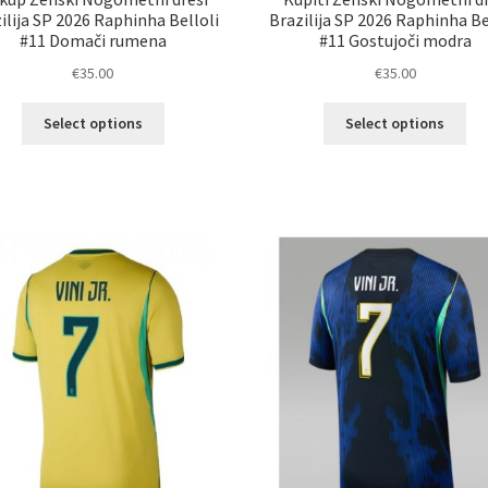
ilija SP 2026 Raphinha Belloli
Brazilija SP 2026 Raphinha Be
#11 Domači rumena
#11 Gostujoči modra
€
35.00
€
35.00
Ta
Ta
Select options
Select options
izdelek
izd
ima
im
več
ve
različic.
razl
Možnosti
Mož
lahko
lah
izberete
izb
na
na
strani
str
izdelka
izd