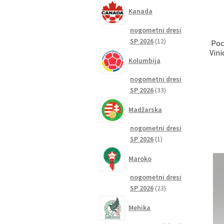
izdelkov
Kanada
nogometni dresi
12
SP 2026
12
Poc
izdelkov
Vini
Kolumbija
nogometni dresi
33
SP 2026
33
izdelkov
Madžarska
nogometni dresi
1
SP 2026
1
izdelek
Maroko
nogometni dresi
23
SP 2026
23
izdelkov
Mehika