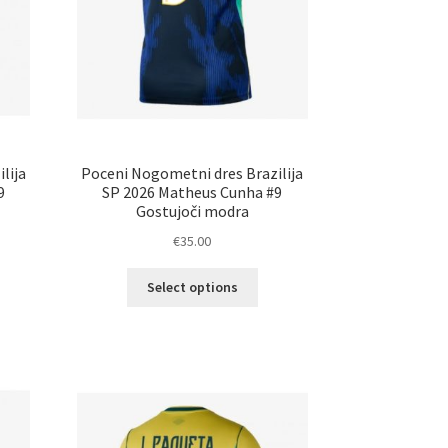
lija
Poceni Nogometni dres Brazilija
9
SP 2026 Matheus Cunha #9
Gostujoči modra
€
35.00
Ta
Select options
elek
izdelek
a
ima
č
več
ičic.
različic.
nosti
Možnosti
ko
lahko
erete
izberete