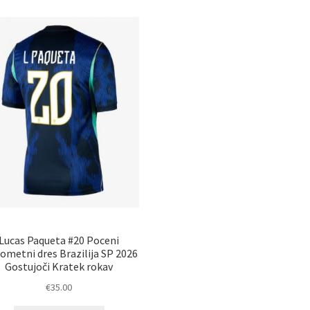
različic.
razl
Možnosti
Mož
lahko
lah
izberete
izb
na
na
strani
str
izdelka
izd
Lucas Paqueta #20 Poceni
metni dres Brazilija SP 2026
Gostujoči Kratek rokav
€
35.00