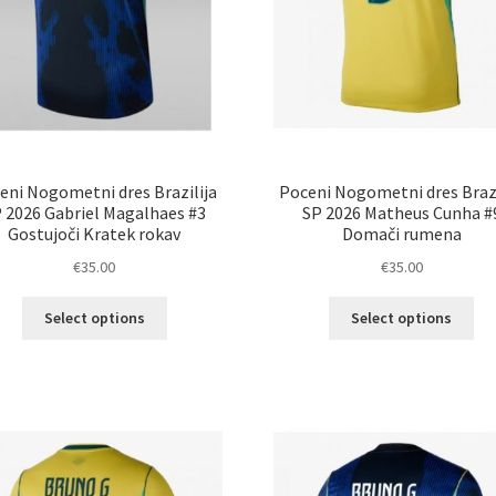
eni Nogometni dres Brazilija
Poceni Nogometni dres Brazi
 2026 Gabriel Magalhaes #3
SP 2026 Matheus Cunha #
Gostujoči Kratek rokav
Domači rumena
€
35.00
€
35.00
Ta
Ta
Select options
Select options
izdelek
izd
ima
im
več
ve
različic.
razl
Možnosti
Mož
lahko
lah
izberete
izb