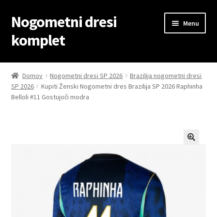
Nogometni dresi
Skip
Skip
Menu
to
to
komplet
navigation
content
Domov
Domov
Nogometni dresi SP 2026
Brazilija nogometni dresi
SP 2026
Kupiti Ženski Nogometni dres Brazilija SP 2026 Raphinha
Blog
Belloli #11 Gostujoči modra
Kontaktiraj nas
Košarica
Moj račun
Trgovina
Zaključek nakupa