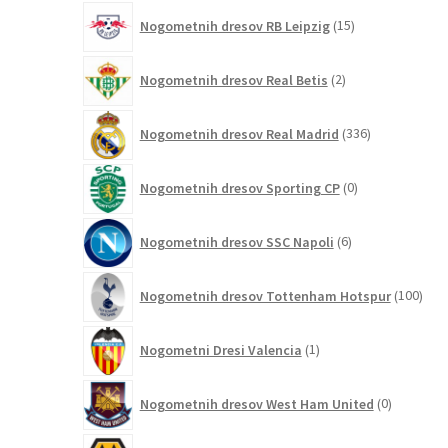
15
Nogometnih dresov RB Leipzig
15
izdelkov
2
Nogometnih dresov Real Betis
2
izdelka
336
Nogometnih dresov Real Madrid
336
izdelkov
0
Nogometnih dresov Sporting CP
0
izdelkov
6
Nogometnih dresov SSC Napoli
6
izdelkov
100
Nogometnih dresov Tottenham Hotspur
100
izde
1
Nogometni Dresi Valencia
1
izdelek
0
Nogometnih dresov West Ham United
0
izdelkov
6