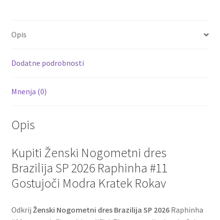
količina
b
tt
ai
er
d
ar
o
er
l
es
di
e
Opis
o
t
t
k
Dodatne podrobnosti
Mnenja (0)
Opis
Kupiti Ženski Nogometni dres
Brazilija SP 2026 Raphinha #11
Gostujoči Modra Kratek Rokav
Odkrij
Ženski Nogometni dres Brazilija SP 2026
Raphinha