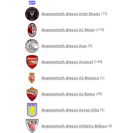
izdelkov
73
Nogometnih dresov Inter Miami
73
izdelkov
139
Nogometnih dresov AC Milan
139
izdelkov
6
Nogometnih dresov Ajax
6
izdelkov
144
Nogometnih dresov Arsenal
144
izdelkov
1
Nogometnih dresov AS Monaco
1
izdelek
48
Nogometnih dresov As Roma
48
izdelkov
5
Nogometnih dresov Aston Villa
5
izdelkov
4
Nogometnih dresov Athletic Bilbao
4
izdelki