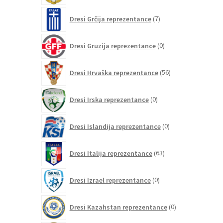
7
Dresi Grčija reprezentance
7
izdelkov
0
Dresi Gruzija reprezentance
0
izdelkov
56
Dresi Hrvaška reprezentance
56
izdelkov
0
Dresi Irska reprezentance
0
izdelkov
0
Dresi Islandija reprezentance
0
izdelkov
63
Dresi Italija reprezentance
63
izdelkov
0
Dresi Izrael reprezentance
0
izdelkov
0
Dresi Kazahstan reprezentance
0
izdelkov