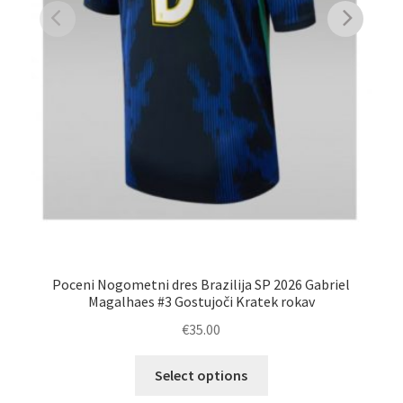
Poceni Nogometni dres Brazilija SP 2026 Gabriel
Magalhaes #3 Gostujoči Kratek rokav
€
35.00
Ta
Select options
izdelek