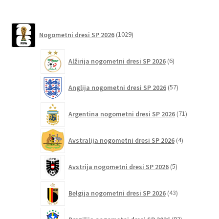
ima
več
različic.
1029
Nogometni dresi SP 2026
1029
izdelkov
Možnosti
lahko
6
Alžirija nogometni dresi SP 2026
6
izberete
izdelkov
na
57
Anglija nogometni dresi SP 2026
57
strani
izdelkov
izdelka
71
Argentina nogometni dresi SP 2026
71
izdelkov
4
Avstralija nogometni dresi SP 2026
4
izdelki
5
Avstrija nogometni dresi SP 2026
5
izdelkov
43
Belgija nogometni dresi SP 2026
43
izdelkov
92