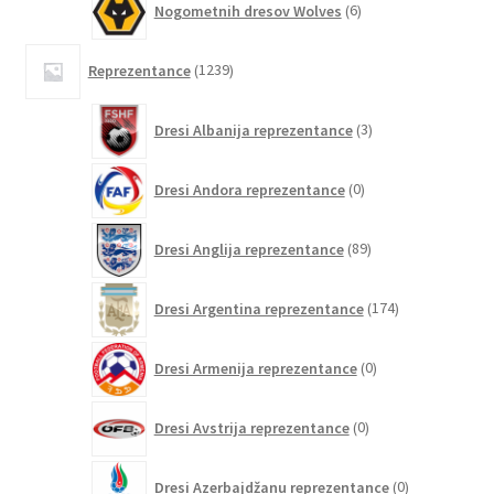
Nogometnih dresov Wolves
6
izdelkov
1239
Reprezentance
1239
izdelkov
3
Dresi Albanija reprezentance
3
izdelki
0
Dresi Andora reprezentance
0
izdelkov
89
Dresi Anglija reprezentance
89
izdelkov
174
Dresi Argentina reprezentance
174
izdelkov
0
Dresi Armenija reprezentance
0
izdelkov
0
Dresi Avstrija reprezentance
0
izdelkov
0
Dresi Azerbajdžanu reprezentance
0