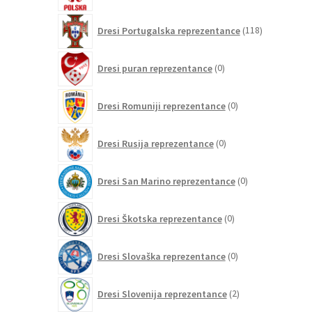
118
Dresi Portugalska reprezentance
118
izdelkov
0
Dresi puran reprezentance
0
izdelkov
0
Dresi Romuniji reprezentance
0
izdelkov
0
Dresi Rusija reprezentance
0
izdelkov
0
Dresi San Marino reprezentance
0
izdelkov
0
Dresi Škotska reprezentance
0
izdelkov
0
Dresi Slovaška reprezentance
0
izdelkov
2
Dresi Slovenija reprezentance
2
izdelka