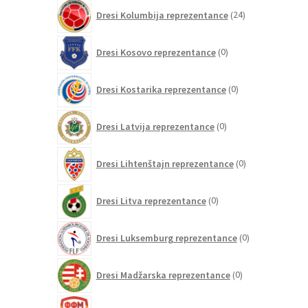
24
Dresi Kolumbija reprezentance
24
izdelkov
0
Dresi Kosovo reprezentance
0
izdelkov
0
Dresi Kostarika reprezentance
0
izdelkov
0
Dresi Latvija reprezentance
0
izdelkov
0
Dresi Lihtenštajn reprezentance
0
izdelkov
0
Dresi Litva reprezentance
0
izdelkov
0
Dresi Luksemburg reprezentance
0
izdelkov
0
Dresi Madžarska reprezentance
0
izdelkov
0