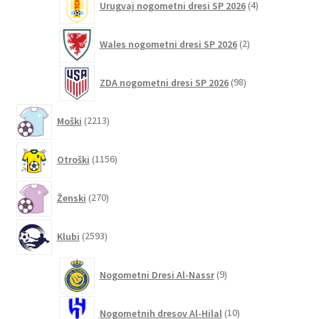
Urugvaj nogometni dresi SP 2026
4
izdelki
2
Wales nogometni dresi SP 2026
2
izdelka
98
ZDA nogometni dresi SP 2026
98
izdelkov
2213
Moški
2213
izdelkov
1156
Otroški
1156
izdelkov
270
Ženski
270
izdelkov
2593
Klubi
2593
izdelkov
9
Nogometni Dresi Al-Nassr
9
izdelkov
10
Nogometnih dresov Al-Hilal
10