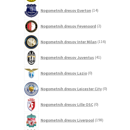
14
Nogometnih dresov Everton
14
izdelkov
2
Nogometnih dresov Feyenoord
2
izdelka
116
Nogometnih dresov Inter Milan
116
izdelkov
41
Nogometnih dresov Juventus
41
izdelkov
0
Nogometnih dresov Lazio
0
izdelkov
0
Nogometnih dresov Leicester City
0
izdelkov
0
Nogometnih dresov Lille OSC
0
izdelkov
198
Nogometnih dresov Liverpool
198
izdelkov