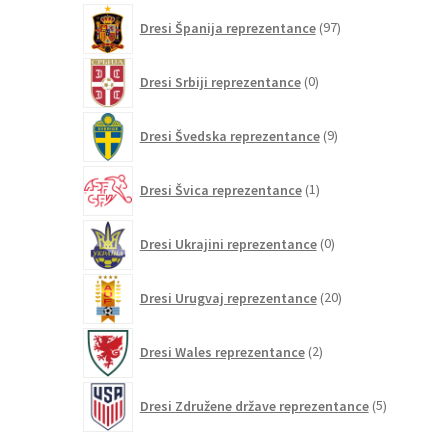
97
Dresi Španija reprezentance
97
izdelkov
0
Dresi Srbiji reprezentance
0
izdelkov
9
Dresi Švedska reprezentance
9
izdelkov
1
Dresi Švica reprezentance
1
izdelek
0
Dresi Ukrajini reprezentance
0
izdelkov
20
Dresi Urugvaj reprezentance
20
izdelkov
2
Dresi Wales reprezentance
2
izdelka
5
Dresi Združene države reprezentance
5
izdelkov