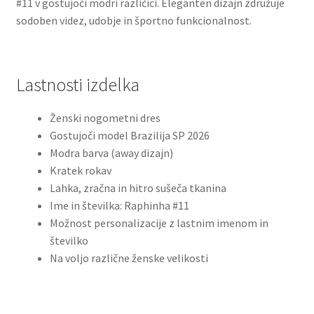
#11 v gostujoči modri različici. Eleganten dizajn združuje
sodoben videz, udobje in športno funkcionalnost.
Lastnosti izdelka
Ženski nogometni dres
Gostujoči model Brazilija SP 2026
Modra barva (away dizajn)
Kratek rokav
Lahka, zračna in hitro sušeča tkanina
Ime in številka: Raphinha #11
Možnost personalizacije z lastnim imenom in
številko
Na voljo različne ženske velikosti