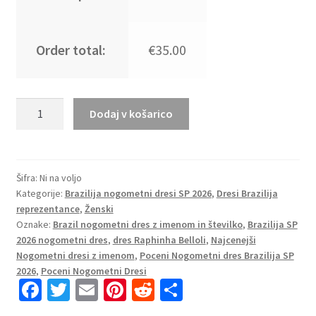
Order total:
€35.00
Kupiti
Dodaj v košarico
Ženski
Nogometni
dres
Brazilija
Šifra:
Ni na voljo
Kategorije:
Brazilija nogometni dresi SP 2026
,
Dresi Brazilija
SP
reprezentance
,
Ženski
2026
Oznake:
Brazil nogometni dres z imenom in številko
,
Brazilija SP
Raphinha
2026 nogometni dres
,
dres Raphinha Belloli
,
Najcenejši
Belloli
Nogometni dresi z imenom
,
Poceni Nogometni dres Brazilija SP
#11
2026
,
Poceni Nogometni Dresi
Gostujoči
Fa
T
E
Pi
R
S
modra
ce
wi
m
nt
e
h