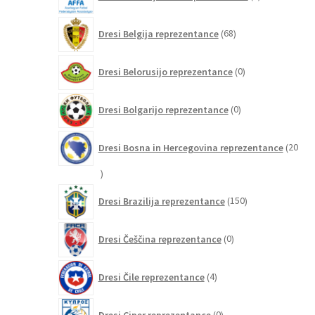
izdelkov
68
Dresi Belgija reprezentance
68
izdelkov
0
Dresi Belorusijo reprezentance
0
izdelkov
0
Dresi Bolgarijo reprezentance
0
izdelkov
Dresi Bosna in Hercegovina reprezentance
20
20
izdelkov
150
Dresi Brazilija reprezentance
150
izdelkov
0
Dresi Češčina reprezentance
0
izdelkov
4
Dresi Čile reprezentance
4
izdelki
0
Dresi Ciper reprezentance
0