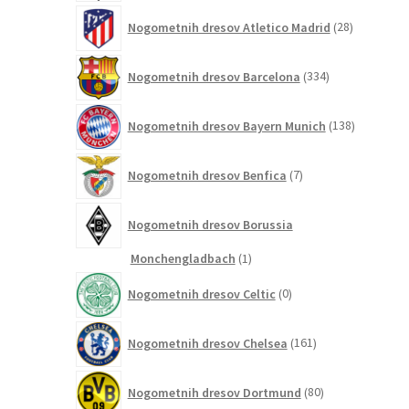
28
Nogometnih dresov Atletico Madrid
28
izdelkov
334
Nogometnih dresov Barcelona
334
izdelkov
138
Nogometnih dresov Bayern Munich
138
izdelkov
7
Nogometnih dresov Benfica
7
izdelkov
Nogometnih dresov Borussia
1
Monchengladbach
1
izdelek
0
Nogometnih dresov Celtic
0
izdelkov
161
Nogometnih dresov Chelsea
161
izdelkov
80
Nogometnih dresov Dortmund
80
izdelkov