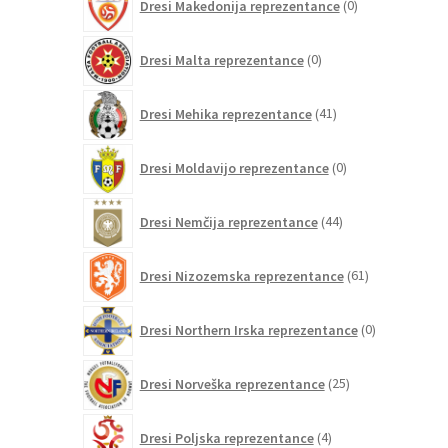
Dresi Makedonija reprezentance
0
izdelkov
0
Dresi Malta reprezentance
0
izdelkov
41
Dresi Mehika reprezentance
41
izdelkov
0
Dresi Moldavijo reprezentance
0
izdelkov
44
Dresi Nemčija reprezentance
44
izdelkov
61
Dresi Nizozemska reprezentance
61
izdelkov
0
Dresi Northern Irska reprezentance
0
izdelkov
25
Dresi Norveška reprezentance
25
izdelkov
4
Dresi Poljska reprezentance
4
izdelki