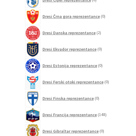
izdelkov
0
Dresi Črna gora reprezentance
0
izdelkov
2
Dresi Danska reprezentance
2
izdelka
0
Dresi Ekvador reprezentance
0
izdelkov
0
Dresi Estonija reprezentance
0
izdelkov
0
Dresi Ferski otoki reprezentance
0
izdelkov
0
Dresi Finska reprezentance
0
izdelkov
148
Dresi Francija reprezentance
148
izdelkov
0
Dresi Gibraltar reprezentance
0
izdelkov