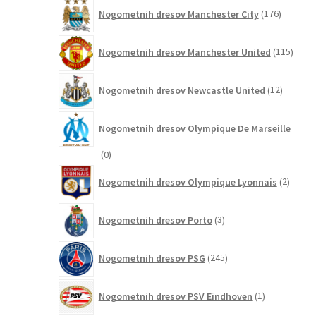
176
Nogometnih dresov Manchester City
176
izdelkov
115
Nogometnih dresov Manchester United
115
izdel
12
Nogometnih dresov Newcastle United
12
izdelkov
Nogometnih dresov Olympique De Marseille
0
0
izdelkov
2
Nogometnih dresov Olympique Lyonnais
2
izdelk
3
Nogometnih dresov Porto
3
izdelki
245
Nogometnih dresov PSG
245
izdelkov
1
Nogometnih dresov PSV Eindhoven
1
izdelek