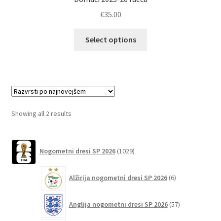
€
35.00
Ta
Select options
izdelek
ima
več
različic.
Možnosti
lahko
Sorted
Showing all 2 results
izberete
by
na
latest
1029
strani
Nogometni dresi SP 2026
1029
izdelkov
izdelka
6
Alžirija nogometni dresi SP 2026
6
izdelkov
57
Anglija nogometni dresi SP 2026
57
izdelkov