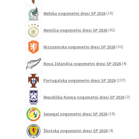
18
Mehika nogometni dresi SP 2026
18
izdelkov
42
Nemčija nogometni dresi SP 2026
42
izdelkov
32
Nizozemska nogometni dresi SP 2026
32
izdelkov
4
Nova Zelandija nogometni dresi SP 2026
4
izdelki
107
Portugalska nogometni dresi SP 2026
107
izdelko
3
Republika Koreja nogometni dresi SP 2026
3
izdelk
16
Senegal nogometni dresi SP 2026
16
izdelkov
4
Škotska nogometni dresi SP 2026
4
izdelki