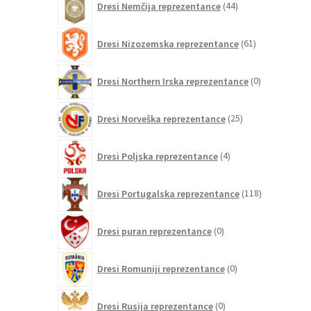
Dresi Nemčija reprezentance
44
izdelkov
61
Dresi Nizozemska reprezentance
61
izdelkov
0
Dresi Northern Irska reprezentance
0
izdelkov
25
Dresi Norveška reprezentance
25
izdelkov
4
Dresi Poljska reprezentance
4
izdelki
118
Dresi Portugalska reprezentance
118
izdelkov
0
Dresi puran reprezentance
0
izdelkov
0
Dresi Romuniji reprezentance
0
izdelkov
0
Dresi Rusija reprezentance
0