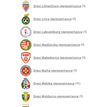
0
Dresi Lihtenštajn reprezentance
0
izdelkov
0
Dresi Litva reprezentance
0
izdelkov
0
Dresi Luksemburg reprezentance
0
izdelkov
0
Dresi Madžarska reprezentance
0
izdelkov
0
Dresi Makedonija reprezentance
0
izdelkov
0
Dresi Malta reprezentance
0
izdelkov
41
Dresi Mehika reprezentance
41
izdelkov
0
Dresi Moldavijo reprezentance
0
izdelkov
44