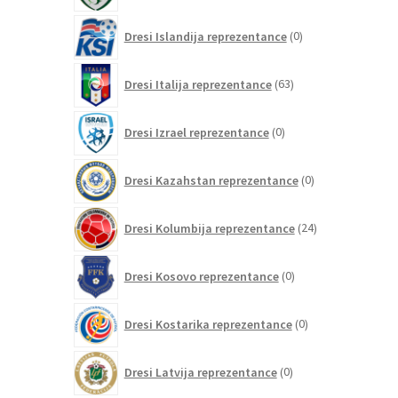
0
Dresi Islandija reprezentance
0
izdelkov
63
Dresi Italija reprezentance
63
izdelkov
0
Dresi Izrael reprezentance
0
izdelkov
0
Dresi Kazahstan reprezentance
0
izdelkov
24
Dresi Kolumbija reprezentance
24
izdelkov
0
Dresi Kosovo reprezentance
0
izdelkov
0
Dresi Kostarika reprezentance
0
izdelkov
0
Dresi Latvija reprezentance
0
izdelkov