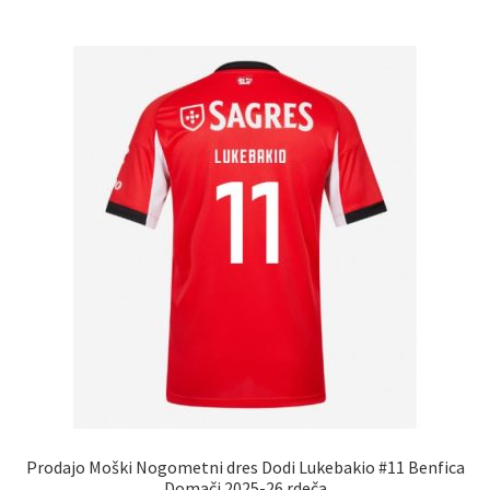
več
različic.
Možnosti
lahko
izberete
na
strani
izdelka
Prodajo Moški Nogometni dres Dodi Lukebakio #11 Benfica
Domači 2025-26 rdeča