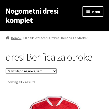
Nogometni dresi
Skip
Skip
Menu
to
to
komplet
navigation
content
Domov
Domov
Izdelki označeni z “dresi Benfica za otroke”
Blog
dresi Benfica za otroke
Kontaktiraj nas
Košarica
Sorted
Showing all 2 results
Moj račun
by
latest
Trgovina
Zaključek nakupa