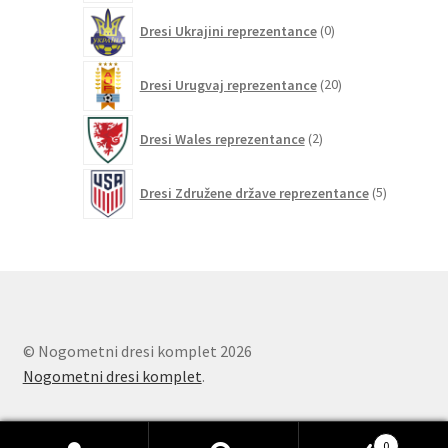
0
Dresi Ukrajini reprezentance
0
izdelkov
20
Dresi Urugvaj reprezentance
20
izdelkov
2
Dresi Wales reprezentance
2
izdelka
5
Dresi Združene države reprezentance
5
izdelkov
© Nogometni dresi komplet 2026
Nogometni dresi komplet
.
0