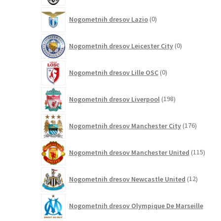
0
Nogometnih dresov Lazio
0
izdelkov
0
Nogometnih dresov Leicester City
0
izdelkov
0
Nogometnih dresov Lille OSC
0
izdelkov
198
Nogometnih dresov Liverpool
198
izdelkov
176
Nogometnih dresov Manchester City
176
izdelkov
115
Nogometnih dresov Manchester United
115
izdel
12
Nogometnih dresov Newcastle United
12
izdelkov
Nogometnih dresov Olympique De Marseille