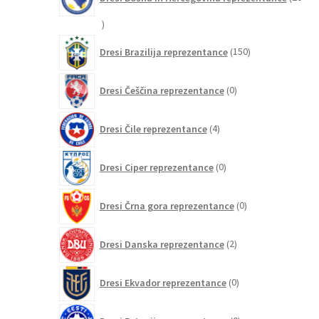
20
izdelkov
150
Dresi Brazilija reprezentance
150
izdelkov
0
Dresi Češčina reprezentance
0
izdelkov
4
Dresi Čile reprezentance
4
izdelki
0
Dresi Ciper reprezentance
0
izdelkov
0
Dresi Črna gora reprezentance
0
izdelkov
2
Dresi Danska reprezentance
2
izdelka
0
Dresi Ekvador reprezentance
0
izdelkov
0