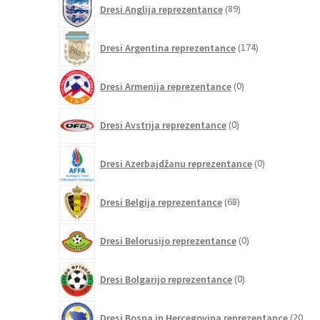
Dresi Anglija reprezentance
89
izdelkov
174
Dresi Argentina reprezentance
174
izdelkov
0
Dresi Armenija reprezentance
0
izdelkov
0
Dresi Avstrija reprezentance
0
izdelkov
0
Dresi Azerbajdžanu reprezentance
0
izdelkov
68
Dresi Belgija reprezentance
68
izdelkov
0
Dresi Belorusijo reprezentance
0
izdelkov
0
Dresi Bolgarijo reprezentance
0
izdelkov
Dresi Bosna in Hercegovina reprezentance
20