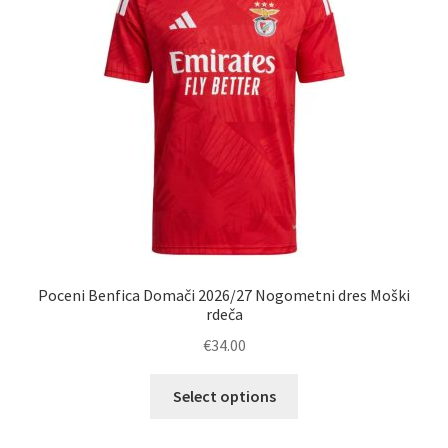
Poceni Benfica Domači 2026/27 Nogometni dres Moški
rdeča
€
34.00
Ta
Select options
izdelek
ima