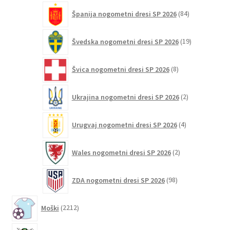
84
Španija nogometni dresi SP 2026
84
izdelkov
19
Švedska nogometni dresi SP 2026
19
izdelkov
8
Švica nogometni dresi SP 2026
8
izdelkov
2
Ukrajina nogometni dresi SP 2026
2
izdelka
4
Urugvaj nogometni dresi SP 2026
4
izdelki
2
Wales nogometni dresi SP 2026
2
izdelka
98
ZDA nogometni dresi SP 2026
98
izdelkov
2212
Moški
2212
izdelkov
1155