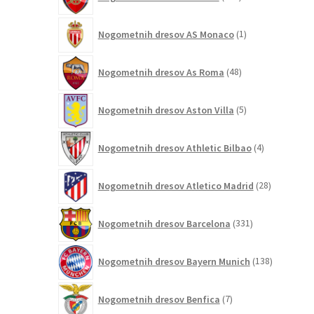
izdelkov
1
Nogometnih dresov AS Monaco
1
izdelek
48
Nogometnih dresov As Roma
48
izdelkov
5
Nogometnih dresov Aston Villa
5
izdelkov
4
Nogometnih dresov Athletic Bilbao
4
izdelki
28
Nogometnih dresov Atletico Madrid
28
izdelkov
331
Nogometnih dresov Barcelona
331
izdelkov
138
Nogometnih dresov Bayern Munich
138
izdelkov
7
Nogometnih dresov Benfica
7
izdelkov