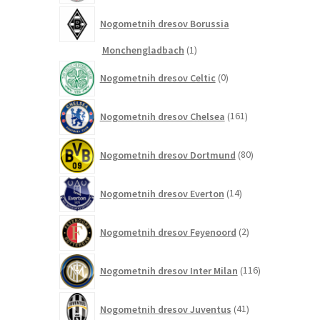
Nogometnih dresov Borussia
1
Monchengladbach
1
izdelek
0
Nogometnih dresov Celtic
0
izdelkov
161
Nogometnih dresov Chelsea
161
izdelkov
80
Nogometnih dresov Dortmund
80
izdelkov
14
Nogometnih dresov Everton
14
izdelkov
2
Nogometnih dresov Feyenoord
2
izdelka
116
Nogometnih dresov Inter Milan
116
izdelkov
41
Nogometnih dresov Juventus
41
izdelkov