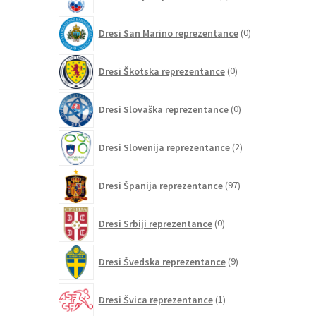
izdelkov
0
Dresi San Marino reprezentance
0
izdelkov
0
Dresi Škotska reprezentance
0
izdelkov
0
Dresi Slovaška reprezentance
0
izdelkov
2
Dresi Slovenija reprezentance
2
izdelka
97
Dresi Španija reprezentance
97
izdelkov
0
Dresi Srbiji reprezentance
0
izdelkov
9
Dresi Švedska reprezentance
9
izdelkov
1
Dresi Švica reprezentance
1
izdelek