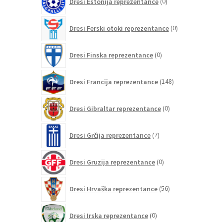
Dresi Estonija reprezentance
0
izdelkov
0
Dresi Ferski otoki reprezentance
0
izdelkov
0
Dresi Finska reprezentance
0
izdelkov
148
Dresi Francija reprezentance
148
izdelkov
0
Dresi Gibraltar reprezentance
0
izdelkov
7
Dresi Grčija reprezentance
7
izdelkov
0
Dresi Gruzija reprezentance
0
izdelkov
56
Dresi Hrvaška reprezentance
56
izdelkov
0
Dresi Irska reprezentance
0
izdelkov