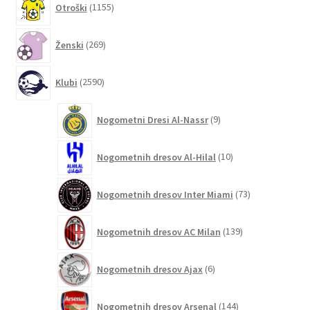
Otroški
1155
izdelkov
269
Ženski
269
izdelkov
2590
Klubi
2590
izdelkov
9
Nogometni Dresi Al-Nassr
9
izdelkov
10
Nogometnih dresov Al-Hilal
10
izdelkov
73
Nogometnih dresov Inter Miami
73
izdelkov
139
Nogometnih dresov AC Milan
139
izdelkov
6
Nogometnih dresov Ajax
6
izdelkov
144
Nogometnih dresov Arsenal
144