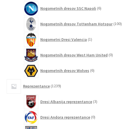
6
Nogometnih dresov SSC Napoli
6
izdelkov
100
Nogometnih dresov Tottenham Hotspur
100
izde
1
Nogometni Dresi Valencia
1
izdelek
0
Nogometnih dresov West Ham United
0
izdelkov
6
Nogometnih dresov Wolves
6
izdelkov
1239
Reprezentance
1239
izdelkov
3
Dresi Albanija reprezentance
3
izdelki
0
Dresi Andora reprezentance
0
izdelkov
89