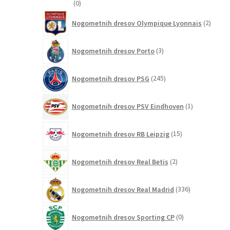
0
0
izdelkov
2
Nogometnih dresov Olympique Lyonnais
2
izdelk
3
Nogometnih dresov Porto
3
izdelki
245
Nogometnih dresov PSG
245
izdelkov
1
Nogometnih dresov PSV Eindhoven
1
izdelek
15
Nogometnih dresov RB Leipzig
15
izdelkov
2
Nogometnih dresov Real Betis
2
izdelka
336
Nogometnih dresov Real Madrid
336
izdelkov
0
Nogometnih dresov Sporting CP
0
izdelkov