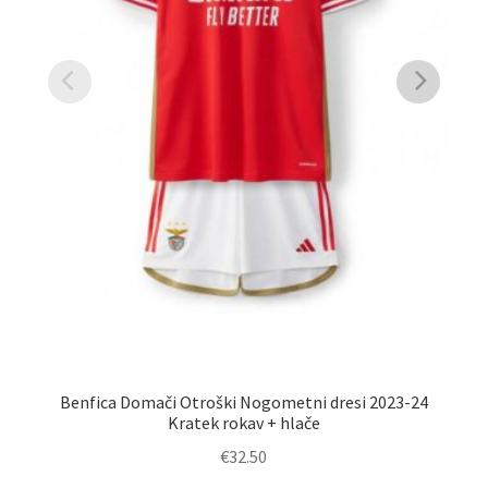
Benfica Domači Otroški Nogometni dresi 2023-24
K
Kratek rokav + hlače
€
32.50