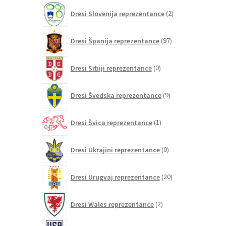
2
Dresi Slovenija reprezentance
2
izdelka
97
Dresi Španija reprezentance
97
izdelkov
0
Dresi Srbiji reprezentance
0
izdelkov
9
Dresi Švedska reprezentance
9
izdelkov
1
Dresi Švica reprezentance
1
izdelek
0
Dresi Ukrajini reprezentance
0
izdelkov
20
Dresi Urugvaj reprezentance
20
izdelkov
2
Dresi Wales reprezentance
2
izdelka
5