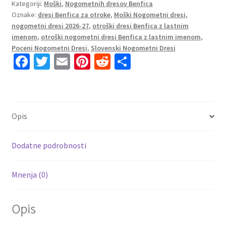
Kategoriji:
Moški
,
Nogometnih dresov Benfica
dres
Oznake:
dresi Benfica za otroke
,
Moški Nogometni dresi
,
Moški
nogometni dresi 2026-27
,
otroški dresi Benfica z lastnim
rdeča
imenom
,
otroški nogometni dresi Benfica z lastnim imenom
,
količina
Poceni Nogometni Dresi
,
Slovenski Nogometni Dresi
Fa
T
E
Pi
R
S
ce
wi
m
nt
e
h
b
tt
ai
er
d
ar
o
er
l
es
di
e
Opis
o
t
t
k
Dodatne podrobnosti
Mnenja (0)
Opis