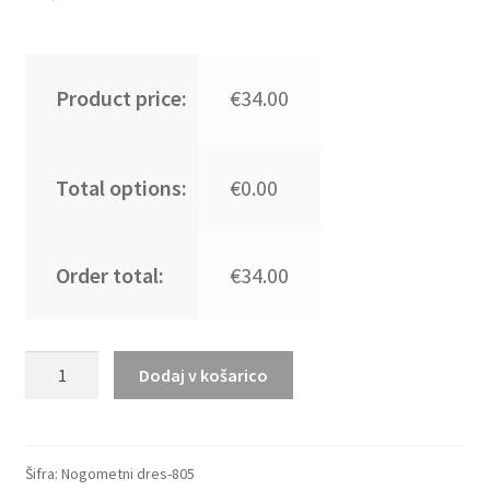
Product price:
€34.00
Total options:
€0.00
Order total:
€34.00
Poceni
Dodaj v košarico
Benfica
Domači
2026/27
Nogometni
Šifra:
Nogometni dres-805