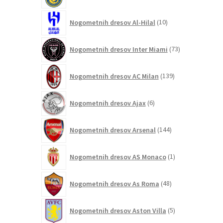
10
Nogometnih dresov Al-Hilal
10
izdelkov
73
Nogometnih dresov Inter Miami
73
izdelkov
139
Nogometnih dresov AC Milan
139
izdelkov
6
Nogometnih dresov Ajax
6
izdelkov
144
Nogometnih dresov Arsenal
144
izdelkov
1
Nogometnih dresov AS Monaco
1
izdelek
48
Nogometnih dresov As Roma
48
izdelkov
5
Nogometnih dresov Aston Villa
5
izdelkov