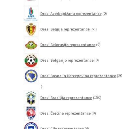
izdelkov
0
Dresi Azerbajdžanu reprezentance
0
izdelkov
68
Dresi Belgija reprezentance
68
izdelkov
0
Dresi Belorusijo reprezentance
0
izdelkov
0
Dresi Bolgarijo reprezentance
0
izdelkov
Dresi Bosna in Hercegovina reprezentance
20
20
izdelkov
150
Dresi Brazilija reprezentance
150
izdelkov
0
Dresi Češčina reprezentance
0
izdelkov
4
Dresi Čile reprezentance
4