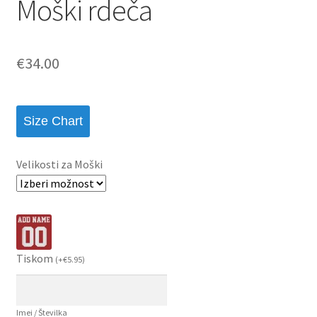
Moški rdeča
€
34.00
Size Chart
Velikosti za Moški
Tiskom
(
+
€
5.95
)
Imei / Številka