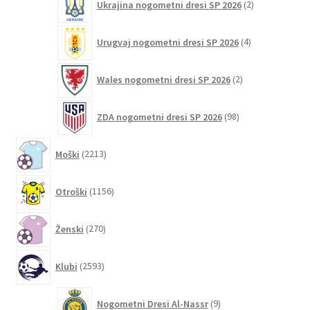
Ukrajina nogometni dresi SP 2026
2
izdelka
4
Urugvaj nogometni dresi SP 2026
4
izdelki
2
Wales nogometni dresi SP 2026
2
izdelka
98
ZDA nogometni dresi SP 2026
98
izdelkov
2213
Moški
2213
izdelkov
1156
Otroški
1156
izdelkov
270
Ženski
270
izdelkov
2593
Klubi
2593
izdelkov
9
Nogometni Dresi Al-Nassr
9
izdelkov