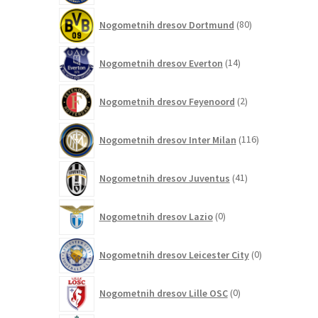
80
Nogometnih dresov Dortmund
80
izdelkov
14
Nogometnih dresov Everton
14
izdelkov
2
Nogometnih dresov Feyenoord
2
izdelka
116
Nogometnih dresov Inter Milan
116
izdelkov
41
Nogometnih dresov Juventus
41
izdelkov
0
Nogometnih dresov Lazio
0
izdelkov
0
Nogometnih dresov Leicester City
0
izdelkov
0
Nogometnih dresov Lille OSC
0
izdelkov