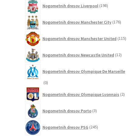
198
Nogometnih dresov Liverpool
198
izdelkov
176
Nogometnih dresov Manchester City
176
izdelkov
115
Nogometnih dresov Manchester United
115
izdel
12
Nogometnih dresov Newcastle United
12
izdelkov
Nogometnih dresov Olympique De Marseille
0
0
izdelkov
2
Nogometnih dresov Olympique Lyonnais
2
izdelk
3
Nogometnih dresov Porto
3
izdelki
245
Nogometnih dresov PSG
245
izdelkov