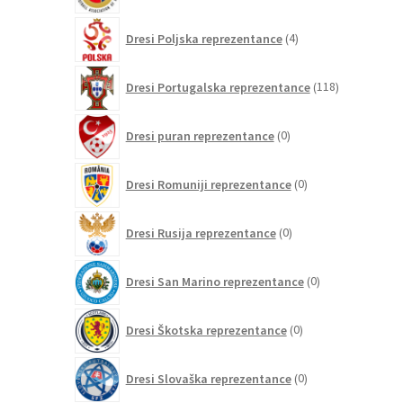
4
Dresi Poljska reprezentance
4
izdelki
118
Dresi Portugalska reprezentance
118
izdelkov
0
Dresi puran reprezentance
0
izdelkov
0
Dresi Romuniji reprezentance
0
izdelkov
0
Dresi Rusija reprezentance
0
izdelkov
0
Dresi San Marino reprezentance
0
izdelkov
0
Dresi Škotska reprezentance
0
izdelkov
0
Dresi Slovaška reprezentance
0
izdelkov