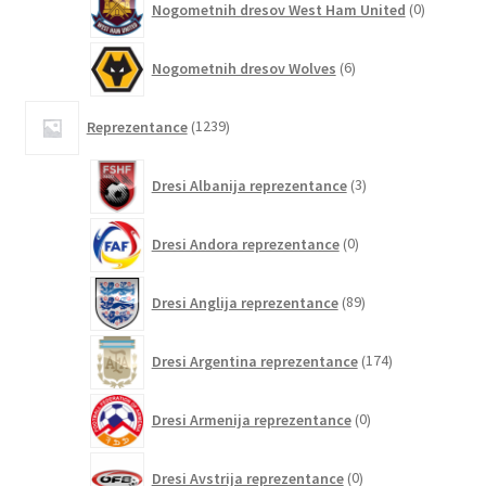
Nogometnih dresov West Ham United
0
izdelkov
6
Nogometnih dresov Wolves
6
izdelkov
1239
Reprezentance
1239
izdelkov
3
Dresi Albanija reprezentance
3
izdelki
0
Dresi Andora reprezentance
0
izdelkov
89
Dresi Anglija reprezentance
89
izdelkov
174
Dresi Argentina reprezentance
174
izdelkov
0
Dresi Armenija reprezentance
0
izdelkov
0
Dresi Avstrija reprezentance
0