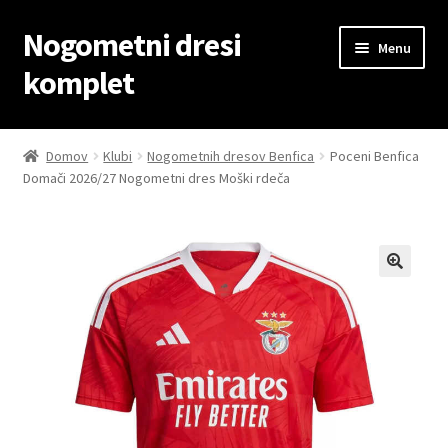
Nogometni dresi
Skip
Skip
Menu
to
to
komplet
navigation
content
Domov
Domov
Klubi
Nogometnih dresov Benfica
Poceni Benfica
Domači 2026/27 Nogometni dres Moški rdeča
Blog
Kontaktiraj nas
Košarica
Moj račun
Trgovina
Zaključek nakupa