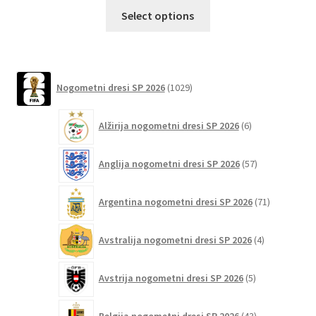
Ta
Select options
izdelek
ima
več
različic.
1029
Nogometni dresi SP 2026
1029
izdelkov
Možnosti
lahko
6
Alžirija nogometni dresi SP 2026
6
izberete
izdelkov
na
57
Anglija nogometni dresi SP 2026
57
strani
izdelkov
izdelka
71
Argentina nogometni dresi SP 2026
71
izdelkov
4
Avstralija nogometni dresi SP 2026
4
izdelki
5
Avstrija nogometni dresi SP 2026
5
izdelkov
43
Belgija nogometni dresi SP 2026
43