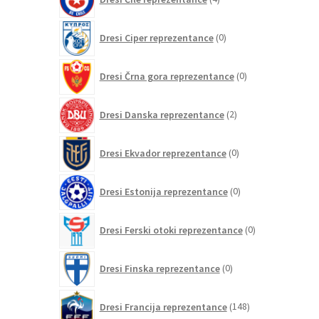
izdelki
0
Dresi Ciper reprezentance
0
izdelkov
0
Dresi Črna gora reprezentance
0
izdelkov
2
Dresi Danska reprezentance
2
izdelka
0
Dresi Ekvador reprezentance
0
izdelkov
0
Dresi Estonija reprezentance
0
izdelkov
0
Dresi Ferski otoki reprezentance
0
izdelkov
0
Dresi Finska reprezentance
0
izdelkov
148
Dresi Francija reprezentance
148
izdelkov