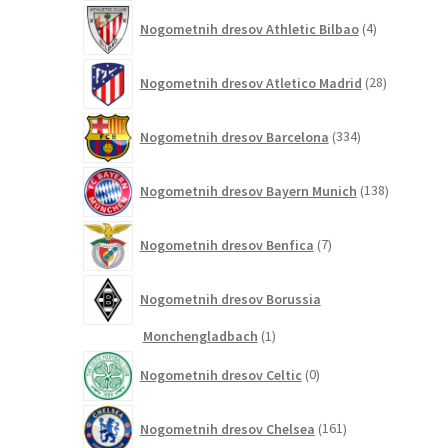
4
Nogometnih dresov Athletic Bilbao
4
izdelki
28
Nogometnih dresov Atletico Madrid
28
izdelkov
334
Nogometnih dresov Barcelona
334
izdelkov
138
Nogometnih dresov Bayern Munich
138
izdelkov
7
Nogometnih dresov Benfica
7
izdelkov
Nogometnih dresov Borussia
1
Monchengladbach
1
izdelek
0
Nogometnih dresov Celtic
0
izdelkov
161
Nogometnih dresov Chelsea
161
izdelkov