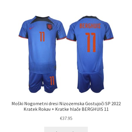
več
različic.
Možnosti
lahko
izberete
na
strani
izdelka
Moški Nogometni dresi Nizozemska Gostujoči SP 2022
Kratek Rokav + Kratke hlače BERGHUIS 11
€
37.95
Ta