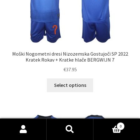
izdelka
Moški Nogometni dresi Nizozemska Gostujoči SP 2022
Kratek Rokav + Kratke hlače BERGWIJN 7
€
37.95
Ta
Select options
izdelek
ima
več
različic.
Možnosti
0
lahko
Išči:
Iskanje
izberete