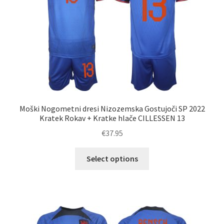
na
strani
izdelka
Moški Nogometni dresi Nizozemska Gostujoči SP 2022
Kratek Rokav + Kratke hlače CILLESSEN 13
€
37.95
Ta
Select options
izdelek
ima
več
različic.
Možnosti