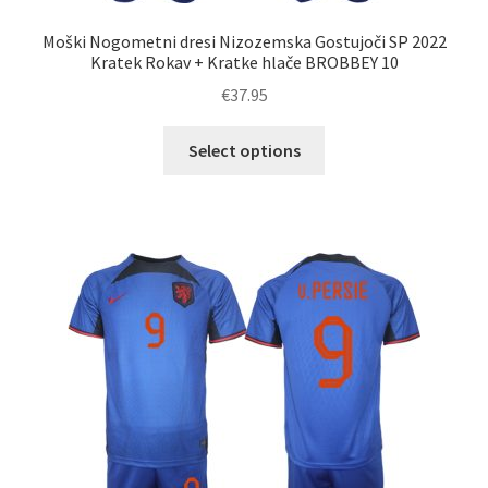
Moški Nogometni dresi Nizozemska Gostujoči SP 2022
Kratek Rokav + Kratke hlače BROBBEY 10
€
37.95
Ta
Select options
izdelek
ima
več
različic.
Možnosti
lahko
izberete
na
strani
izdelka