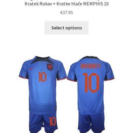
Kratek Rokav + Kratke hlače MEMPHIS 10
€
37.95
Ta
Select options
izdelek
ima
več
različic.
Možnosti
lahko
izberete
na
strani
izdelka