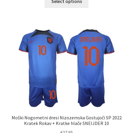
Select options
izdelek
ima
več
različic.
Možnosti
lahko
izberete
na
strani
izdelka
Moški Nogometni dresi Nizozemska Gostujoči SP 2022
Kratek Rokav + Kratke hlače SNEIJDER 10
€
37.95