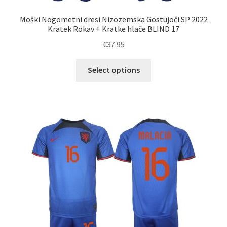
Moški Nogometni dresi Nizozemska Gostujoči SP 2022
Kratek Rokav + Kratke hlače BLIND 17
€
37.95
Ta
Select options
izdelek
ima
več
različic.
Možnosti
lahko
izberete
na
strani
izdelka