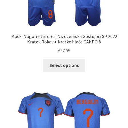
Moški Nogometni dresi Nizozemska Gostujoči SP 2022
Kratek Rokav + Kratke hlače GAKPO 8
€
37.95
Ta
Select options
izdelek
ima
več
različic.
Možnosti
lahko
izberete
na
strani