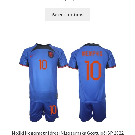
Ta
Select options
izdelek
ima
več
različic.
Možnosti
lahko
izberete
na
strani
izdelka
Moški Nogometni dresi Nizozemska Gostujoči SP 2022