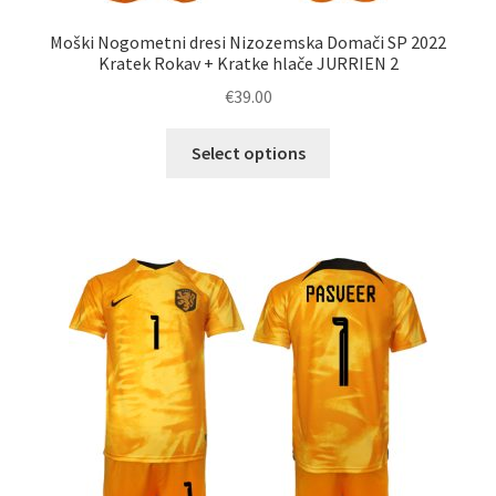
Moški Nogometni dresi Nizozemska Domači SP 2022
Kratek Rokav + Kratke hlače JURRIEN 2
€
39.00
Ta
Select options
izdelek
ima
več
različic.
Možnosti
lahko
izberete
na
strani
izdelka