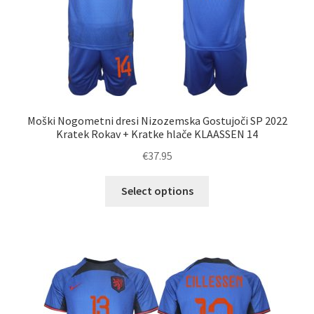
izdelka
Moški Nogometni dresi Nizozemska Gostujoči SP 2022
Kratek Rokav + Kratke hlače KLAASSEN 14
€
37.95
Ta
Select options
izdelek
ima
več
različic.
Možnosti
lahko
izberete