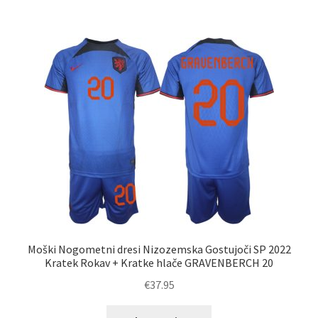
več
različic.
Možnosti
lahko
izberete
na
strani
izdelka
Moški Nogometni dresi Nizozemska Gostujoči SP 2022
Kratek Rokav + Kratke hlače GRAVENBERCH 20
€
37.95
Ta