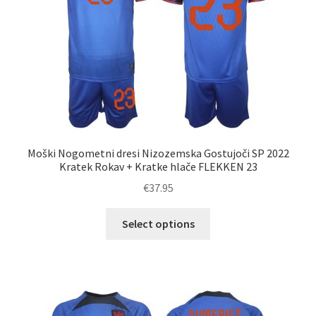
na
strani
izdelka
Moški Nogometni dresi Nizozemska Gostujoči SP 2022
Kratek Rokav + Kratke hlače FLEKKEN 23
€
37.95
Ta
Select options
izdelek
ima
več
različic.
Možnosti