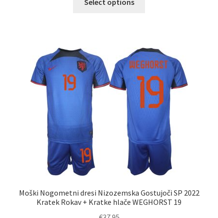
Select options
izdelek
ima
več
različic.
Možnosti
lahko
izberete
na
strani
izdelka
Moški Nogometni dresi Nizozemska Gostujoči SP 2022
Kratek Rokav + Kratke hlače WEGHORST 19
€
37.95