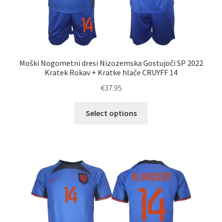
Moški Nogometni dresi Nizozemska Gostujoči SP 2022
Kratek Rokav + Kratke hlače CRUYFF 14
€
37.95
Ta
Select options
izdelek
ima
več
različic.
Možnosti
lahko
izberete
na
strani