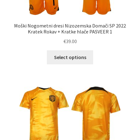
Moški Nogometni dresi Nizozemska Domači SP 2022
Kratek Rokav + Kratke hlače PASVEER 1
€
39.00
Ta
Select options
izdelek
ima
več
različic.
Možnosti
lahko
izberete
na
strani
izdelka