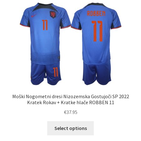
različic.
Možnosti
lahko
izberete
na
strani
izdelka
Moški Nogometni dresi Nizozemska Gostujoči SP 2022
Kratek Rokav + Kratke hlače ROBBEN 11
€
37.95
Ta
Select options
izdelek
ima