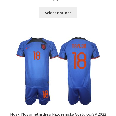
Ta
Select options
izdelek
ima
več
različic.
Možnosti
lahko
izberete
na
strani
izdelka
Moški Nogometni dresi Nizozemska Gostujoči SP 2022