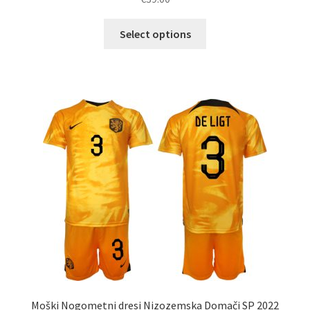
Ta
Select options
izdelek
ima
več
različic.
Možnosti
lahko
izberete
na
strani
izdelka
Moški Nogometni dresi Nizozemska Domači SP 2022