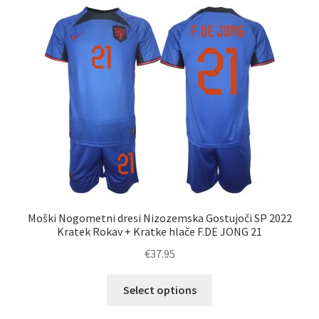
različic.
Možnosti
lahko
izberete
na
strani
izdelka
Moški Nogometni dresi Nizozemska Gostujoči SP 2022
Kratek Rokav + Kratke hlače F.DE JONG 21
€
37.95
Ta
Select options
izdelek
ima