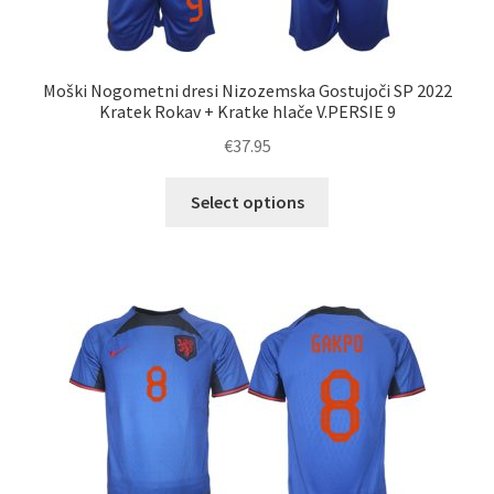
Moški Nogometni dresi Nizozemska Gostujoči SP 2022
Kratek Rokav + Kratke hlače V.PERSIE 9
€
37.95
Ta
Select options
izdelek
ima
več
različic.
Možnosti
lahko
izberete
na
strani
izdelka