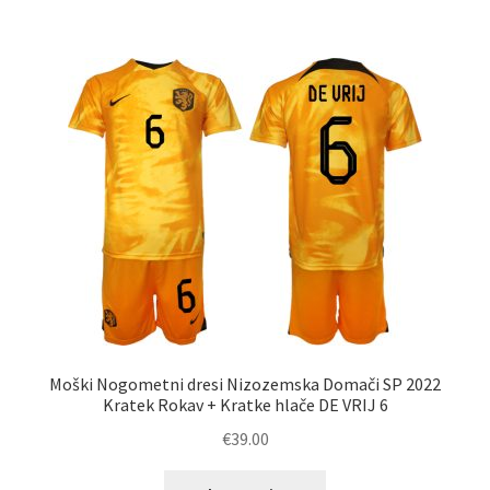
več
različic.
Možnosti
lahko
izberete
na
strani
izdelka
Moški Nogometni dresi Nizozemska Domači SP 2022
Kratek Rokav + Kratke hlače DE VRIJ 6
€
39.00
Ta