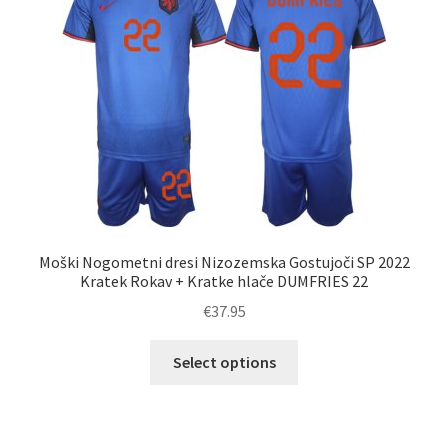
lahko
izberete
na
strani
izdelka
Moški Nogometni dresi Nizozemska Gostujoči SP 2022
Kratek Rokav + Kratke hlače DUMFRIES 22
€
37.95
Ta
Select options
izdelek
ima
več