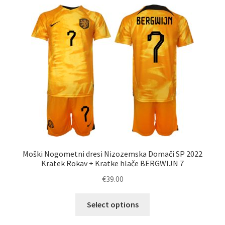
latest
Moški Nogometni dresi Nizozemska Domači SP 2022
Kratek Rokav + Kratke hlače BERGWIJN 7
€
39.00
Ta
Select options
izdelek
ima