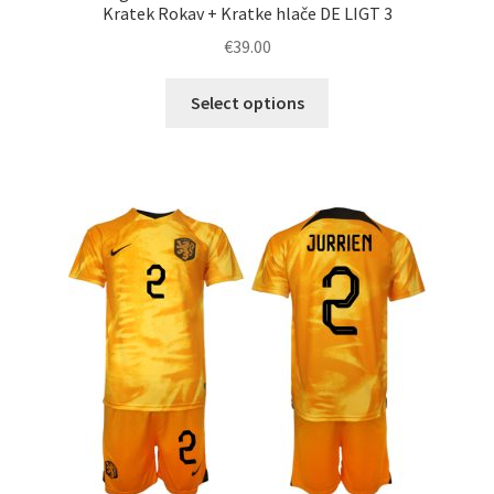
Kratek Rokav + Kratke hlače DE LIGT 3
€
39.00
Ta
Select options
izdelek
ima
več
različic.
Možnosti
lahko
izberete
na
strani
izdelka