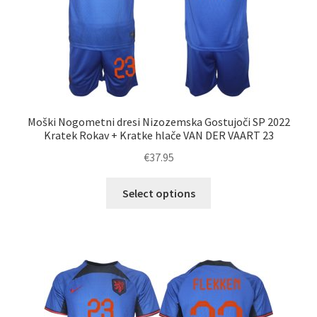
izdelka
Moški Nogometni dresi Nizozemska Gostujoči SP 2022
Kratek Rokav + Kratke hlače VAN DER VAART 23
€
37.95
Ta
Select options
izdelek
ima
več
različic.
Možnosti
lahko
izberete