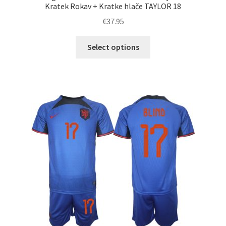
Kratek Rokav + Kratke hlače TAYLOR 18
€
37.95
Ta
Select options
izdelek
ima
več
različic.
Možnosti
lahko
izberete
na
strani
izdelka