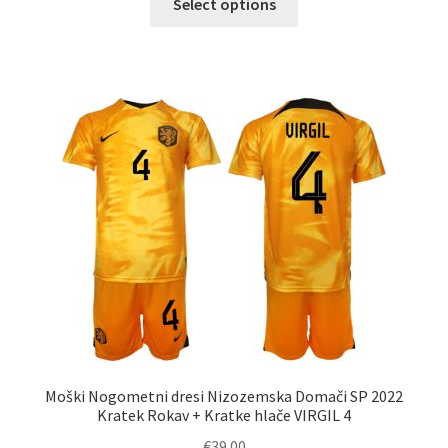
Select options
izdelek
ima
več
različic.
Možnosti
lahko
izberete
na
strani
izdelka
Moški Nogometni dresi Nizozemska Domači SP 2022
Kratek Rokav + Kratke hlače VIRGIL 4
€
39.00