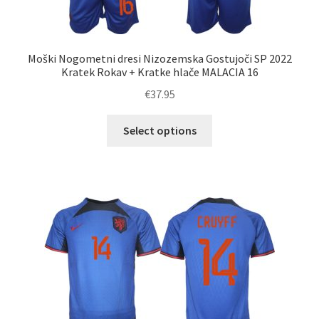
Moški Nogometni dresi Nizozemska Gostujoči SP 2022
Kratek Rokav + Kratke hlače MALACIA 16
€
37.95
Ta
Select options
izdelek
ima
več
različic.
Možnosti
lahko
izberete
na
strani
izdelka