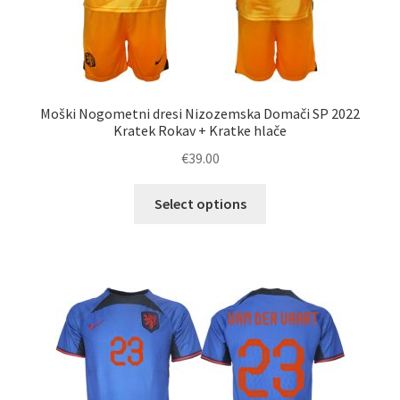
Moški Nogometni dresi Nizozemska Domači SP 2022
Kratek Rokav + Kratke hlače
€
39.00
Ta
Select options
izdelek
ima
več
različic.
Možnosti
lahko
izberete
na
strani