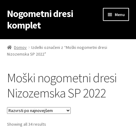
Nogometni dresi
Skip
Skip
Menu
to
to
komplet
navigation
content
Domov
Domov
Izdelki označeni z “Moški nogometni dresi
Nizozemska SP 2022”
Blog
Kontaktiraj nas
Moški nogometni dresi
Košarica
Nizozemska SP 2022
Moj račun
Trgovina
Sorted
Showing all 34 results
by
Zaključek nakupa