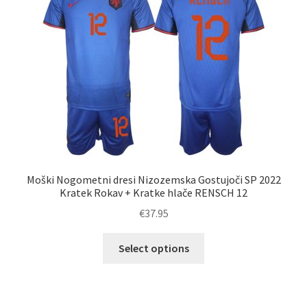
lahko
izberete
na
strani
izdelka
Moški Nogometni dresi Nizozemska Gostujoči SP 2022
Kratek Rokav + Kratke hlače RENSCH 12
€
37.95
Ta
Select options
izdelek
ima
več