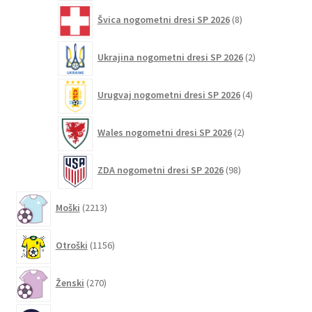
8
Švica nogometni dresi SP 2026
8
izdelkov
2
Ukrajina nogometni dresi SP 2026
2
izdelka
4
Urugvaj nogometni dresi SP 2026
4
izdelki
2
Wales nogometni dresi SP 2026
2
izdelka
98
ZDA nogometni dresi SP 2026
98
izdelkov
2213
Moški
2213
izdelkov
1156
Otroški
1156
izdelkov
270
Ženski
270
izdelkov
2593