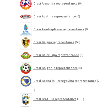
0
Dresi Armenija reprezentance
0
izdelkov
0
Dresi Avstrija reprezentance
0
izdelkov
0
Dresi Azerbajdžanu reprezentance
0
izdelkov
68
Dresi Belgija reprezentance
68
izdelkov
0
Dresi Belorusijo reprezentance
0
izdelkov
0
Dresi Bolgarijo reprezentance
0
izdelkov
Dresi Bosna in Hercegovina reprezentance
20
20
izdelkov
150
Dresi Brazilija reprezentance
150
izdelkov