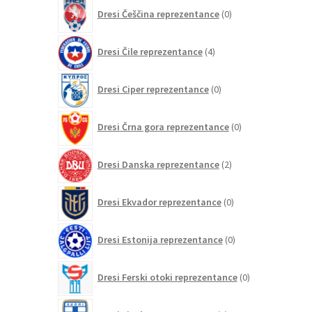
0
Dresi Češčina reprezentance
0
izdelkov
4
Dresi Čile reprezentance
4
izdelki
0
Dresi Ciper reprezentance
0
izdelkov
0
Dresi Črna gora reprezentance
0
izdelkov
2
Dresi Danska reprezentance
2
izdelka
0
Dresi Ekvador reprezentance
0
izdelkov
0
Dresi Estonija reprezentance
0
izdelkov
0
Dresi Ferski otoki reprezentance
0
izdelkov
0