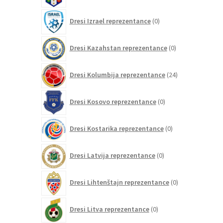
0
Dresi Izrael reprezentance
0
izdelkov
0
Dresi Kazahstan reprezentance
0
izdelkov
24
Dresi Kolumbija reprezentance
24
izdelkov
0
Dresi Kosovo reprezentance
0
izdelkov
0
Dresi Kostarika reprezentance
0
izdelkov
0
Dresi Latvija reprezentance
0
izdelkov
0
Dresi Lihtenštajn reprezentance
0
izdelkov
0
Dresi Litva reprezentance
0
izdelkov