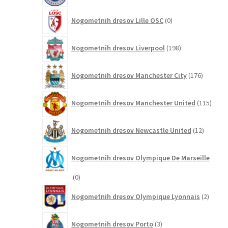
0
Nogometnih dresov Lille OSC
0
izdelkov
198
Nogometnih dresov Liverpool
198
izdelkov
176
Nogometnih dresov Manchester City
176
izdelkov
115
Nogometnih dresov Manchester United
115
izdel
12
Nogometnih dresov Newcastle United
12
izdelkov
Nogometnih dresov Olympique De Marseille
0
0
izdelkov
2
Nogometnih dresov Olympique Lyonnais
2
izdelk
3
Nogometnih dresov Porto
3