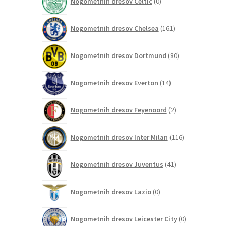
Nogometnih dresov Celtic
0
izdelkov
161
Nogometnih dresov Chelsea
161
izdelkov
80
Nogometnih dresov Dortmund
80
izdelkov
14
Nogometnih dresov Everton
14
izdelkov
2
Nogometnih dresov Feyenoord
2
izdelka
116
Nogometnih dresov Inter Milan
116
izdelkov
41
Nogometnih dresov Juventus
41
izdelkov
0
Nogometnih dresov Lazio
0
izdelkov
0
Nogometnih dresov Leicester City
0
izdelkov