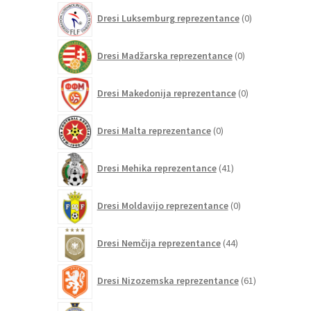
0
Dresi Luksemburg reprezentance
0
izdelkov
0
Dresi Madžarska reprezentance
0
izdelkov
0
Dresi Makedonija reprezentance
0
izdelkov
0
Dresi Malta reprezentance
0
izdelkov
41
Dresi Mehika reprezentance
41
izdelkov
0
Dresi Moldavijo reprezentance
0
izdelkov
44
Dresi Nemčija reprezentance
44
izdelkov
61
Dresi Nizozemska reprezentance
61
izdelkov
0