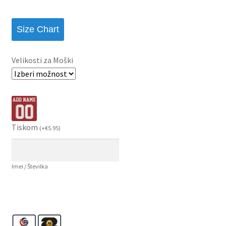
Size Chart
Velikosti za Moški
Tiskom
(
+
€
5.95
)
Imei / Številka