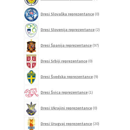
izdelkov
0
Dresi Slovaška reprezentance
0
izdelkov
2
Dresi Slovenija reprezentance
2
izdelka
97
Dresi Španija reprezentance
97
izdelkov
0
Dresi Srbiji reprezentance
0
izdelkov
9
Dresi Švedska reprezentance
9
izdelkov
1
Dresi Švica reprezentance
1
izdelek
0
Dresi Ukrajini reprezentance
0
izdelkov
20
Dresi Urugvaj reprezentance
20
izdelkov