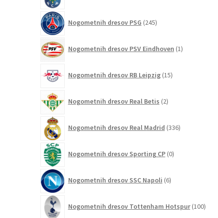
izdelki
245
Nogometnih dresov PSG
245
izdelkov
1
Nogometnih dresov PSV Eindhoven
1
izdelek
15
Nogometnih dresov RB Leipzig
15
izdelkov
2
Nogometnih dresov Real Betis
2
izdelka
336
Nogometnih dresov Real Madrid
336
izdelkov
0
Nogometnih dresov Sporting CP
0
izdelkov
6
Nogometnih dresov SSC Napoli
6
izdelkov
100
Nogometnih dresov Tottenham Hotspur
100
izde