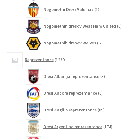
1
Nogometni Dresi Valencia
1
izdelek
0
Nogometnih dresov West Ham United
0
izdelkov
6
Nogometnih dresov Wolves
6
izdelkov
1239
Reprezentance
1239
izdelkov
3
Dresi Albanija reprezentance
3
izdelki
0
Dresi Andora reprezentance
0
izdelkov
89
Dresi Anglija reprezentance
89
izdelkov
174
Dresi Argentina reprezentance
174
izdelkov