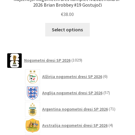
2026 Brian Brobbey #19 Gostujoči
€
38.00
Ta
Select options
izdelek
ima
več
različic.
1029
Nogometni dresi SP 2026
1029
izdelkov
Možnosti
lahko
6
Alžirija nogometni dresi SP 2026
6
izberete
izdelkov
na
57
Anglija nogometni dresi SP 2026
57
strani
izdelkov
izdelka
71
Argentina nogometni dresi SP 2026
71
izdelkov
4
Avstralija nogometni dresi SP 2026
4
izdelki