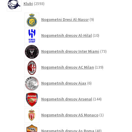
Klubi
2593
izdelkov
9
Nogometni Dresi Al-Nassr
9
izdelkov
10
Nogometnih dresov Al-Hilal
10
izdelkov
73
Nogometnih dresov Inter Miami
73
izdelkov
139
Nogometnih dresov AC Milan
139
izdelkov
6
Nogometnih dresov Ajax
6
izdelkov
144
Nogometnih dresov Arsenal
144
izdelkov
1
Nogometnih dresov AS Monaco
1
izdelek
48
Nogometnih dresov As Roma
48