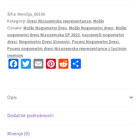
Nizozemska
Gostujoči
Šifra:
Nemčija_60100
Kategoriji:
Dresi Nizozemska reprezentance
,
Moški
SP
Oznake:
Moški Nogometni Dres
,
Moški Nogometni dresi
,
Moški
2022
nogometni dresi Nizozemska SP 2022
,
najcenejši nogometni
Kratek
dresi
,
Nogometni Dresi Sloveniji
,
Poceni Nogometni Dresi
,
Rokav
Poceni nogometni dresi Nizozemska reprezentance z lastnim
+
imenom
Kratke
Fa
T
E
Pi
R
S
hlače
ce
wi
m
nt
e
h
DE
b
tt
ai
er
d
ar
VRIJ
o
er
l
es
di
e
6
Opis
količina
o
t
t
k
Dodatne podrobnosti
Mnenja (0)