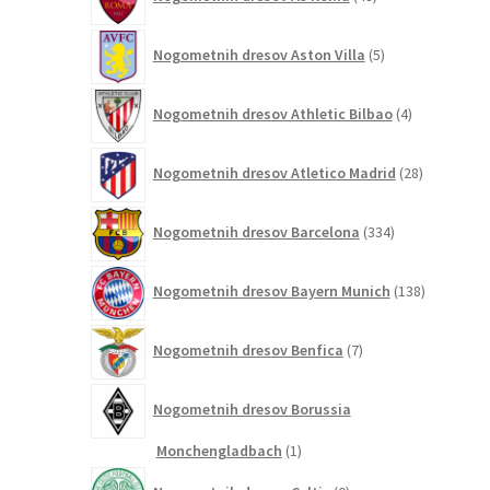
izdelkov
5
Nogometnih dresov Aston Villa
5
izdelkov
4
Nogometnih dresov Athletic Bilbao
4
izdelki
28
Nogometnih dresov Atletico Madrid
28
izdelkov
334
Nogometnih dresov Barcelona
334
izdelkov
138
Nogometnih dresov Bayern Munich
138
izdelkov
7
Nogometnih dresov Benfica
7
izdelkov
Nogometnih dresov Borussia
1
Monchengladbach
1
izdelek
0