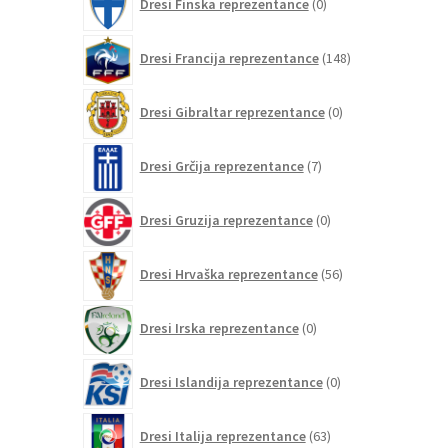
Dresi Finska reprezentance
0
izdelkov
148
Dresi Francija reprezentance
148
izdelkov
0
Dresi Gibraltar reprezentance
0
izdelkov
7
Dresi Grčija reprezentance
7
izdelkov
0
Dresi Gruzija reprezentance
0
izdelkov
56
Dresi Hrvaška reprezentance
56
izdelkov
0
Dresi Irska reprezentance
0
izdelkov
0
Dresi Islandija reprezentance
0
izdelkov
63
Dresi Italija reprezentance
63
izdelkov