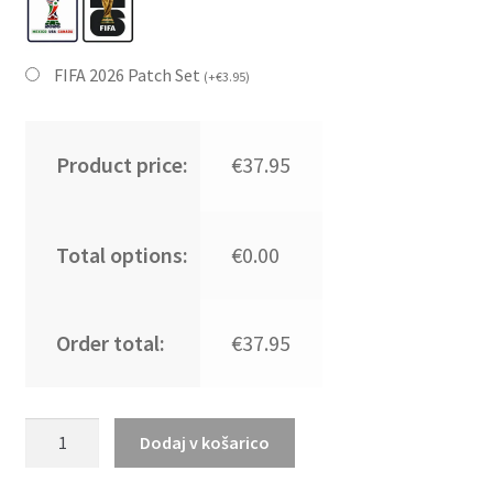
FIFA 2026 Patch Set
(
+
€
3.95
)
Product price:
€37.95
Total options:
€0.00
Order total:
€37.95
Moški
Dodaj v košarico
Nogometni
dresi