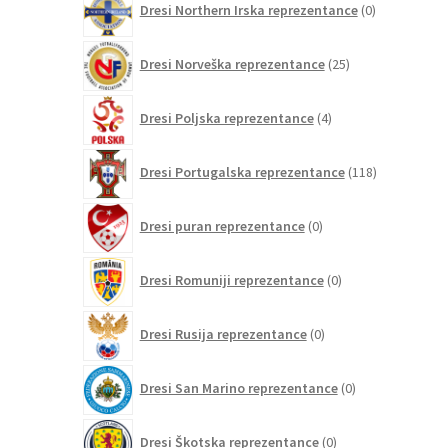
Dresi Northern Irska reprezentance
0
izdelkov
25
Dresi Norveška reprezentance
25
izdelkov
4
Dresi Poljska reprezentance
4
izdelki
118
Dresi Portugalska reprezentance
118
izdelkov
0
Dresi puran reprezentance
0
izdelkov
0
Dresi Romuniji reprezentance
0
izdelkov
0
Dresi Rusija reprezentance
0
izdelkov
0
Dresi San Marino reprezentance
0
izdelkov
0
Dresi Škotska reprezentance
0