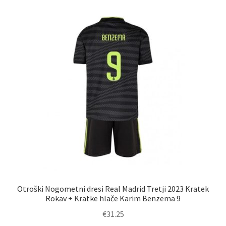
različic.
Možnosti
lahko
izberete
na
strani
izdelka
Otroški Nogometni dresi Real Madrid Tretji 2023 Kratek
Rokav + Kratke hlače Karim Benzema 9
€
31.25