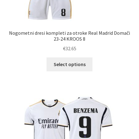
Nogometni dresi kompleti za otroke Real Madrid Domači
23-24 KROOS 8
€
32.65
Ta
Select options
izdelek
ima
več
različic.
Možnosti
lahko
izberete
na
strani
izdelka