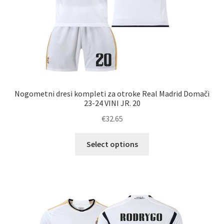
Nogometni dresi kompleti za otroke Real Madrid Domači
23-24 VINI JR. 20
€
32.65
Ta
Select options
izdelek
ima
več
različic.
Možnosti
lahko