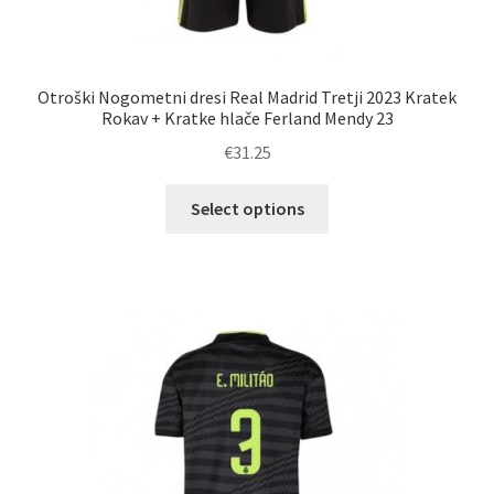
Otroški Nogometni dresi Real Madrid Tretji 2023 Kratek
Rokav + Kratke hlače Ferland Mendy 23
€
31.25
Ta
Select options
izdelek
ima
več
različic.
Možnosti
lahko
izberete
na
strani
izdelka