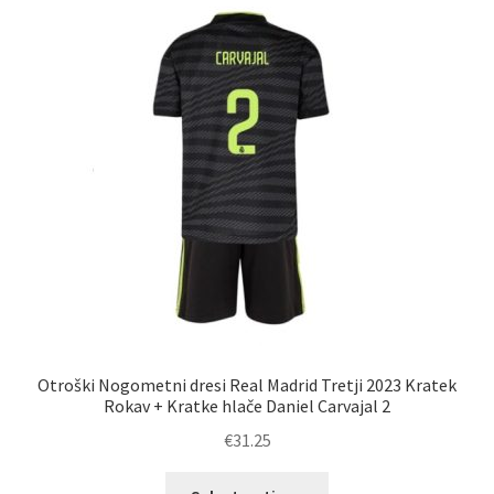
Možnosti
lahko
izberete
na
strani
izdelka
Otroški Nogometni dresi Real Madrid Tretji 2023 Kratek
Rokav + Kratke hlače Daniel Carvajal 2
€
31.25
Ta