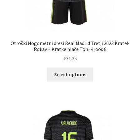
Otroški Nogometni dresi Real Madrid Tretji 2023 Kratek
Rokav + Kratke hlače Toni Kroos 8
€
31.25
Ta
Select options
izdelek
ima
več
različic.
Možnosti
lahko
izberete
na