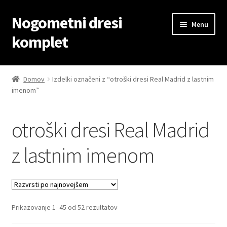
Nogometni dresi
Skip
Skip
Menu
to
to
komplet
navigation
content
Domov
Domov
Izdelki označeni z “otroški dresi Real Madrid z lastnim
imenom”
Blog
Kontaktiraj nas
otroški dresi Real Madrid
Košarica
z lastnim imenom
Moj račun
Trgovina
Sorted
Prikazovanje 1–45 od 52 rezultatov
by
Zaključek nakupa