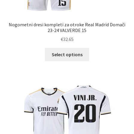
Nogometni dresi kompleti za otroke Real Madrid Domači
23-24 VALVERDE 15
€
32.65
Ta
Select options
izdelek
ima
več
različic.
Možnosti
lahko
izberete
na
strani
izdelka