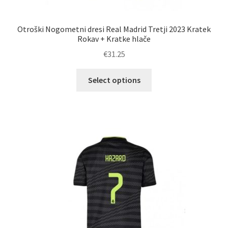
Otroški Nogometni dresi Real Madrid Tretji 2023 Kratek
Rokav + Kratke hlače
€
31.25
Ta
Select options
izdelek
ima
več
različic.
Možnosti
lahko
izberete
na
strani
izdelka