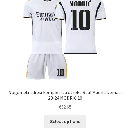
lahko
izberete
na
strani
izdelka
Nogometni dresi kompleti za otroke Real Madrid Domači
23-24 MODRIĆ 10
€
32.65
Ta
Select options
izdelek