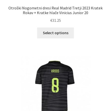
Otroški Nogometni dresi Real Madrid Tretji 2023 Kratek
Rokav + Kratke hlače Vinicius Junior 20
€
31.25
Ta
Select options
izdelek
ima
več
različic.
Možnosti
lahko
izberete
na
strani
izdelka