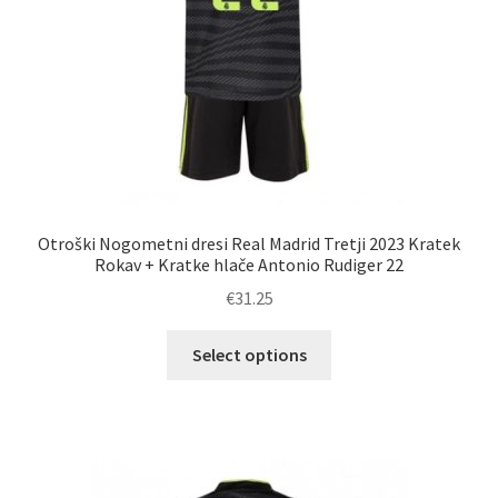
izdelka
Otroški Nogometni dresi Real Madrid Tretji 2023 Kratek
Rokav + Kratke hlače Antonio Rudiger 22
€
31.25
Ta
Select options
izdelek
ima
več
različic.
Možnosti