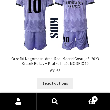
izberete
na
strani
izdelka
Otroški Nogometni dresi Real Madrid Gostujoči 2023
Kratek Rokav + Kratke hlače MODRIĆ 10
€
31.65
Ta
Select options
izdelek
ima
več
0
Išči:
Iskanje
različic.