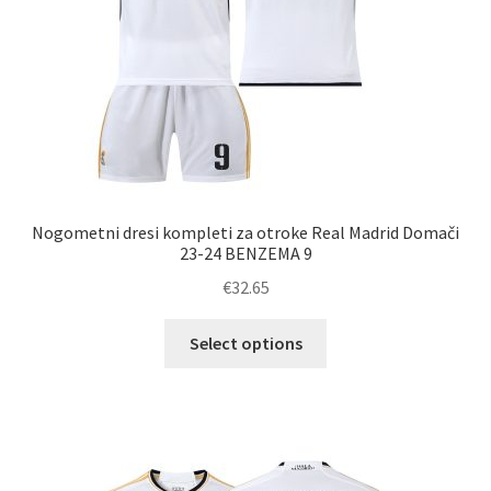
Nogometni dresi kompleti za otroke Real Madrid Domači
23-24 BENZEMA 9
€
32.65
Ta
Select options
izdelek
ima
več
različic.
Možnosti