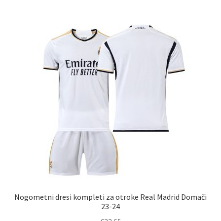
več
različic.
Možnosti
lahko
izberete
na
strani
izdelka
Nogometni dresi kompleti za otroke Real Madrid Domači
23-24