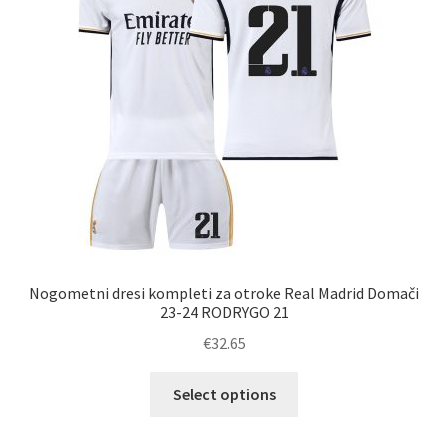
izberete
na
strani
izdelka
Nogometni dresi kompleti za otroke Real Madrid Domači
23-24 RODRYGO 21
€
32.65
Ta
Select options
izdelek
ima