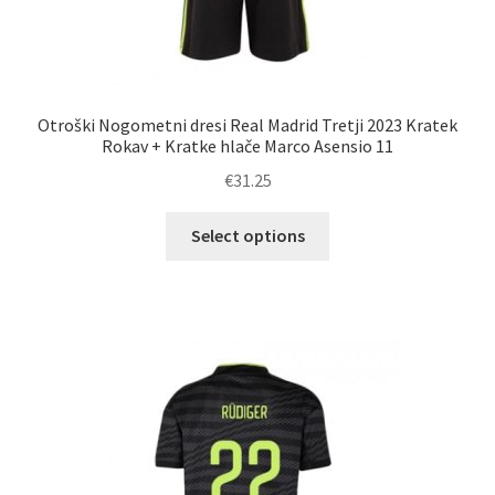
Otroški Nogometni dresi Real Madrid Tretji 2023 Kratek
Rokav + Kratke hlače Marco Asensio 11
€
31.25
Ta
Select options
izdelek
ima
več
različic.
Možnosti
lahko
izberete
na
strani