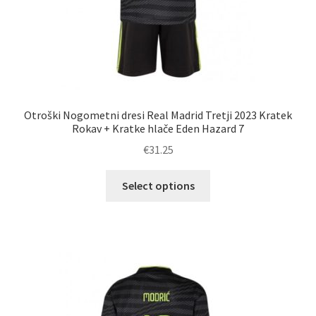
Otroški Nogometni dresi Real Madrid Tretji 2023 Kratek
Rokav + Kratke hlače Eden Hazard 7
€
31.25
Ta
Select options
izdelek
ima
več
različic.
Možnosti
lahko
izberete