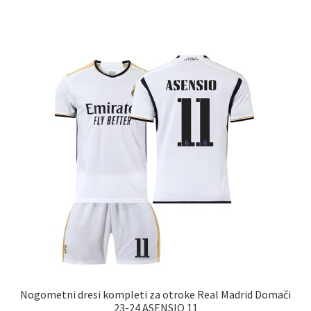
ima
več
različic.
Možnosti
lahko
izberete
na
strani
izdelka
Nogometni dresi kompleti za otroke Real Madrid Domači
23-24 ASENSIO 11