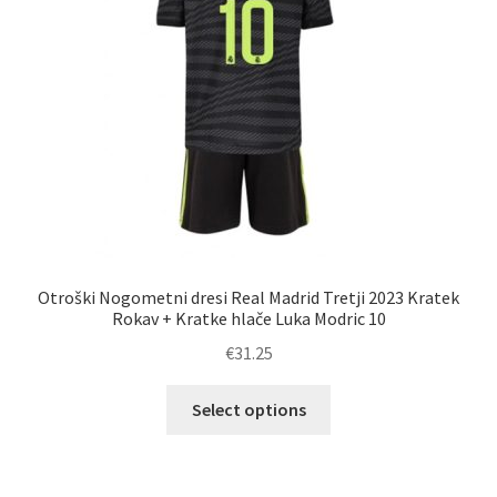
na
strani
izdelka
Otroški Nogometni dresi Real Madrid Tretji 2023 Kratek
Rokav + Kratke hlače Luka Modric 10
€
31.25
Ta
Select options
izdelek
ima
več