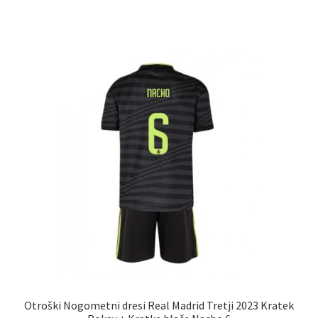
ima
več
različic.
Možnosti
lahko
izberete
na
strani
izdelka
Otroški Nogometni dresi Real Madrid Tretji 2023 Kratek