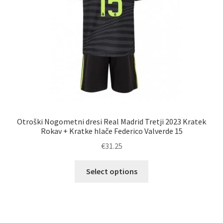
strani
izdelka
Otroški Nogometni dresi Real Madrid Tretji 2023 Kratek
Rokav + Kratke hlače Federico Valverde 15
€
31.25
Ta
Select options
izdelek
ima
več
različic.