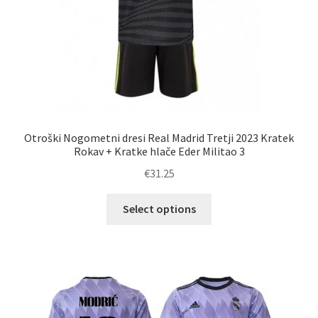
Otroški Nogometni dresi Real Madrid Tretji 2023 Kratek
Rokav + Kratke hlače Eder Militao 3
€
31.25
Ta
Select options
izdelek
ima
več
različic.
Možnosti
lahko