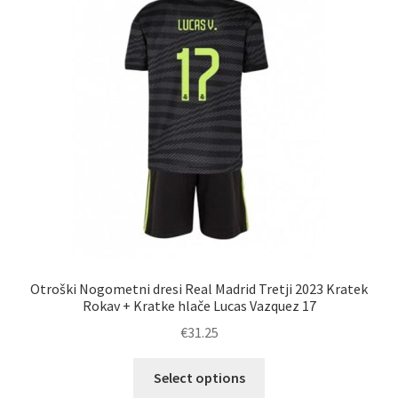
lahko
izberete
na
strani
izdelka
Otroški Nogometni dresi Real Madrid Tretji 2023 Kratek
Rokav + Kratke hlače Lucas Vazquez 17
€
31.25
Ta
Select options
izdelek