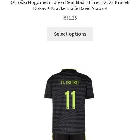
Otroški Nogometni dresi Real Madrid Tretji 2023 Kratek
Rokav + Kratke hlače David Alaba 4
€
31.25
Ta
Select options
izdelek
ima
več
različic.
Možnosti
lahko
izberete
na
strani
izdelka