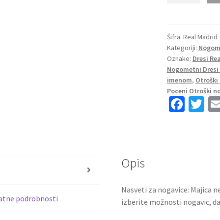
dresi
Real
Madrid
Šifra:
Real Madrid
Kategoriji:
Nogome
Gostujoči
Oznake:
Dresi Re
2023
Nogometni Dresi 
Kratek
imenom
,
Otroški
Rokav
Poceni Otroški n
+
Fa
T
Kratke
ce
wi
hlače
b
tt
VALVERDE
o
er
15
količina
Opis
o
s
k
Nasveti za nogavice: Majica ne
atne podrobnosti
izberite možnosti nogavic, da 