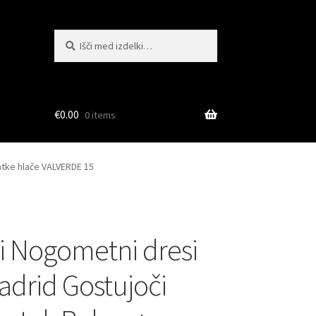
Išči:
Iskanje
€
0.00
0 items
atke hlače VALVERDE 15
i Nogometni dresi
adrid Gostujoči