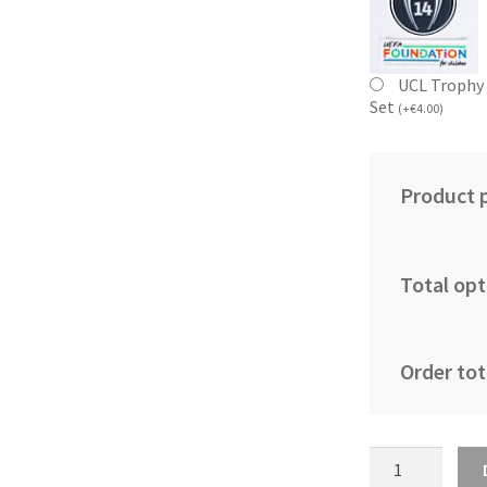
UCL Trophy 
Set
(
+
€
4.00
)
Product p
Total opt
Order tot
Otroški
Nogometni