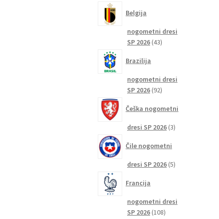
izdelkov
Belgija
nogometni dresi
43
SP 2026
43
izdelkov
Brazilija
nogometni dresi
92
SP 2026
92
izdelkov
Češka nogometni
3
dresi SP 2026
3
izdelki
Čile nogometni
5
dresi SP 2026
5
izdelkov
Francija
nogometni dresi
108
SP 2026
108