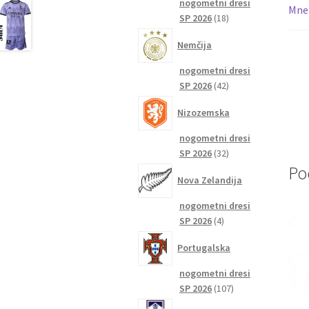
nogometni dresi
Mnen
18
SP 2026
18
izdelkov
Nemčija
nogometni dresi
42
SP 2026
42
izdelkov
Nizozemska
nogometni dresi
32
SP 2026
32
izdelkov
Po
Nova Zelandija
nogometni dresi
4
SP 2026
4
izdelki
Portugalska
nogometni dresi
107
SP 2026
107
izdelkov