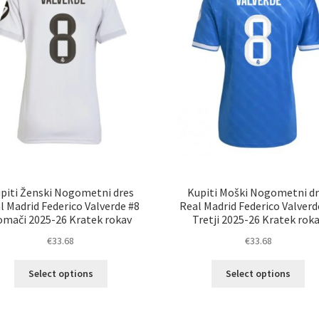
na
na
strani
str
izdelka
izd
piti Ženski Nogometni dres
Kupiti Moški Nogometni dr
l Madrid Federico Valverde #8
Real Madrid Federico Valverd
omači 2025-26 Kratek rokav
Tretji 2025-26 Kratek rok
€
33.68
€
33.68
Ta
Ta
Select options
Select options
izdelek
izd
ima
im
več
ve