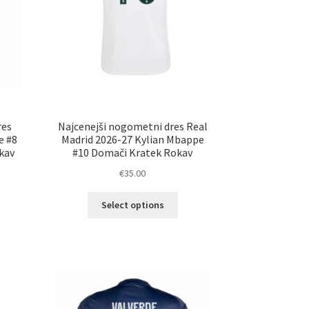
res
Najcenejši nogometni dres Real
e #8
Madrid 2026-27 Kylian Mbappe
kav
#10 Domači Kratek Rokav
€
35.00
Ta
Select options
elek
izdelek
a
ima
č
več
ičic.
različic.
nosti
Možnosti
ko
lahko
erete
izberete