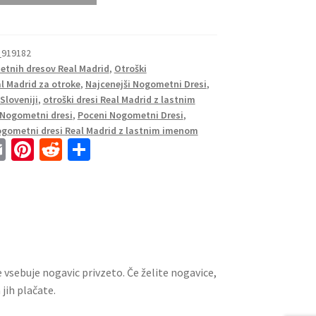
_919182
tnih dresov Real Madrid
,
Otroški
al Madrid za otroke
,
Najcenejši Nogometni Dresi
,
Sloveniji
,
otroški dresi Real Madrid z lastnim
 Nogometni dresi
,
Poceni Nogometni Dresi
,
ogometni dresi Real Madrid z lastnim imenom
E
Pi
R
S
m
nt
e
h
ai
er
d
ar
l
es
di
e
t
t
 vsebuje nogavic privzeto. Če želite nogavice,
jih plačate.