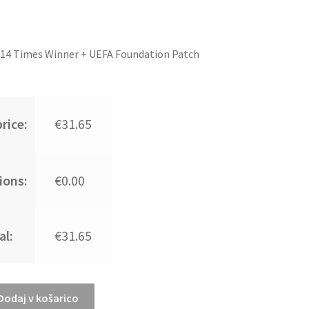
14 Times Winner + UEFA Foundation Patch
rice:
€31.65
ions:
€0.00
al:
€31.65
Dodaj v košarico