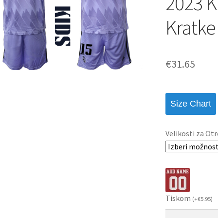
2023 K
Kratke
€
31.65
Size Chart
Velikosti za Otr
Tiskom
(
+
€
5.95
)