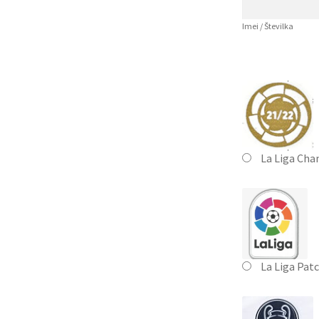
Imei / Številka
La Liga Cha
La Liga Pat