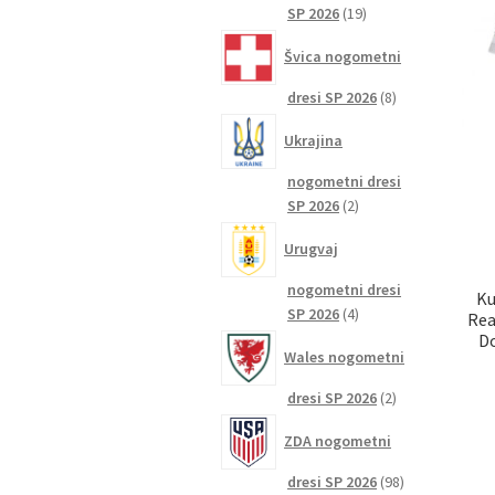
19
SP 2026
19
izdelkov
Švica nogometni
8
dresi SP 2026
8
izdelkov
Ukrajina
nogometni dresi
2
SP 2026
2
izdelka
Urugvaj
nogometni dresi
Ku
4
SP 2026
4
Rea
izdelki
D
Wales nogometni
2
dresi SP 2026
2
izdelka
ZDA nogometni
98
dresi SP 2026
98