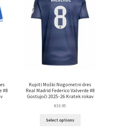
na
ani
strani
elka
izdelka
es
Kupiti Moški Nogometni dres
e #8
Real Madrid Federico Valverde #8
av
Gostujoči 2025-26 Kratek rokav
€
33.95
Ta
Select options
elek
izdelek
a
ima
č
več