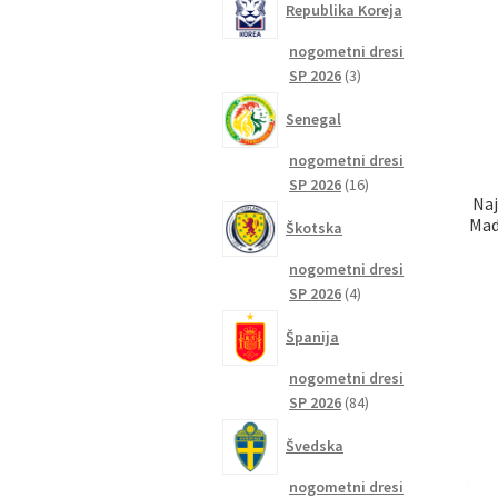
Republika Koreja
nogometni dresi
3
SP 2026
3
izdelki
Senegal
nogometni dresi
16
SP 2026
16
Naj
izdelkov
Mad
Škotska
nogometni dresi
4
SP 2026
4
izdelki
Španija
nogometni dresi
84
SP 2026
84
izdelkov
Švedska
nogometni dresi