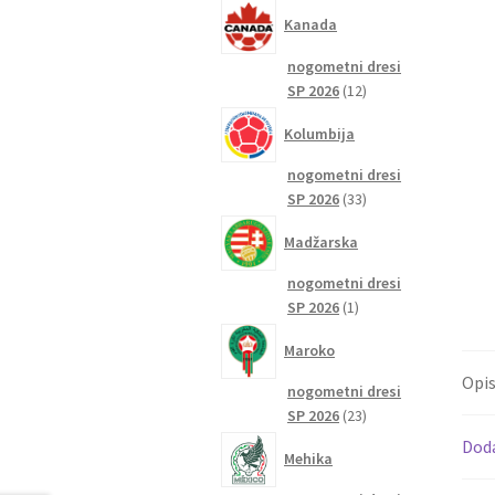
izdelkov
Kanada
nogometni dresi
12
SP 2026
12
izdelkov
Kolumbija
nogometni dresi
33
SP 2026
33
izdelkov
Madžarska
nogometni dresi
1
SP 2026
1
izdelek
Maroko
Opi
nogometni dresi
23
SP 2026
23
izdelkov
Dod
Mehika