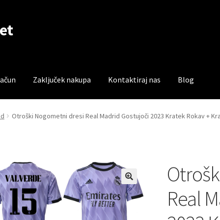
et
račun
Zaključek nakupa
Kontaktiraj nas
Blog
čun
Trgovina
Zaključek nakupa
id
Otroški Nogometni dresi Real Madrid Gostujoči 2023 Kratek Rokav + Kr
Otrošk
Real M