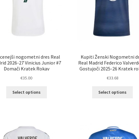
cenejši nogometni dres Real
Kupiti Ženski Nogometni d
rid 2026-27 Vinicius Junior #7
Real Madrid Federico Valverd
Domači Kratek Rokav
Gostujoči 2025-26 Kratek ro
€
35.00
€
33.68
Ta
Ta
Select options
Select options
izdelek
izd
ima
im
več
ve
različic.
razl
Možnosti
Mož
lahko
lah
izberete
izb