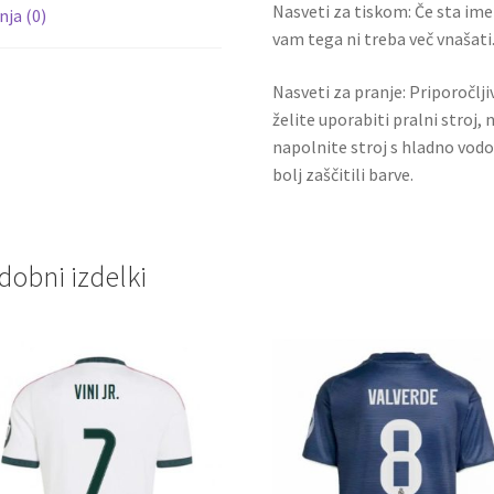
Nasveti za tiskom: Če sta ime i
ja (0)
vam tega ni treba več vnašati.
Nasveti za pranje: Priporočlj
želite uporabiti pralni stroj, 
napolnite stroj s hladno vodo
bolj zaščitili barve.
dobni izdelki