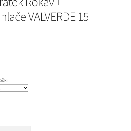
ratek Rokav +
 hlače VALVERDE 15
oški