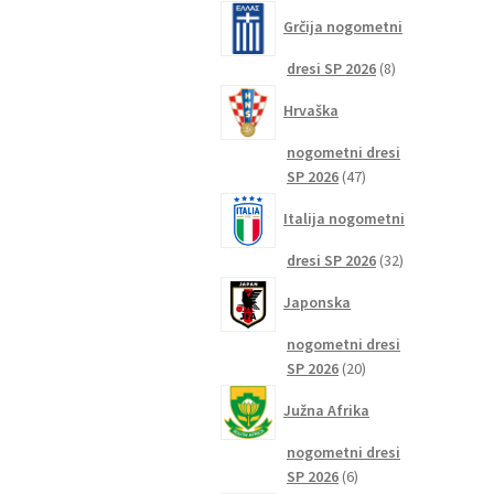
izdelkov
Grčija nogometni
8
dresi SP 2026
8
izdelkov
Hrvaška
nogometni dresi
47
SP 2026
47
izdelkov
Italija nogometni
32
dresi SP 2026
32
izdelkov
Japonska
nogometni dresi
20
SP 2026
20
izdelkov
Južna Afrika
nogometni dresi
6
SP 2026
6