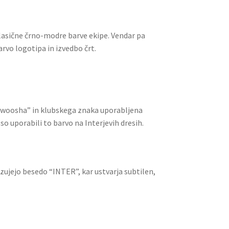
lasične črno-modre barve ekipe. Vendar pa
arvo logotipa in izvedbo črt.
“swoosha” in klubskega znaka uporabljena
so uporabili to barvo na Interjevih dresih.
azujejo besedo “INTER”, kar ustvarja subtilen,