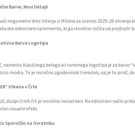
ične Barve, Novi Detajli
či nogometni dres Interja iz Milana za sezono 2025-26 ohranja k
aša dve edinstveni spremembi, ki ga resnično ločita od prejšnjih: b
ativna Barva Logotipa
č, namesto klasičnega belega ali rumenega logotipa je za barvo 
izno modra. To je resnično zgodovinski trenutek, saj je to prvič, da 
ER” Vtkana v Črte
ič, dizajn črnih črt je resnično inovativen. Na edinstven način prik
čan vizualni efekt.
to Sporočilo na Ovratniku