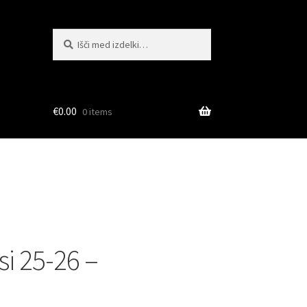
Išči:
Iskanje
€
0.00
0 items
si 25-26 –