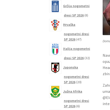
izdelkov
Grčija nogometni
8
dresi SP 2026
8
izdelkov
Hrvaška
nogometni dresi
47
SP 2026
47
Domač
izdelkov
Italija nogometni
Navd
32
dresi SP 2026
32
opaz
izdelkov
Head
Japonska
zbir
nogometni dresi
20
SP 2026
20
Zahv
izdelkov
umak
Južna Afrika
@Eld
nogometni dresi
inte
6
SP 2026
6