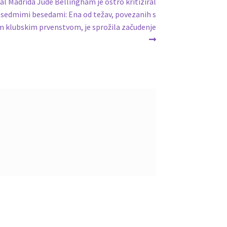
al Madrida Jude Bellingham je ostro kritiziral
s sedmimi besedami: Ena od težav, povezanih s
m klubskim prvenstvom, je sprožila začudenje