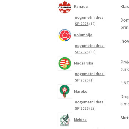
izdelkov
Klas
Kanada
nogometni dresi
Doma
12
SP 2026
12
prin
izdelkov
Kolumbija
Inov
nogometni dresi
33
SP 2026
33
izdelkov
Prvi
Madžarska
turk
nogometni dresi
1
SP 2026
1
“INT
izdelek
Maroko
Drug
nogometni dresi
a mo
23
SP 2026
23
izdelkov
Skri
Mehika