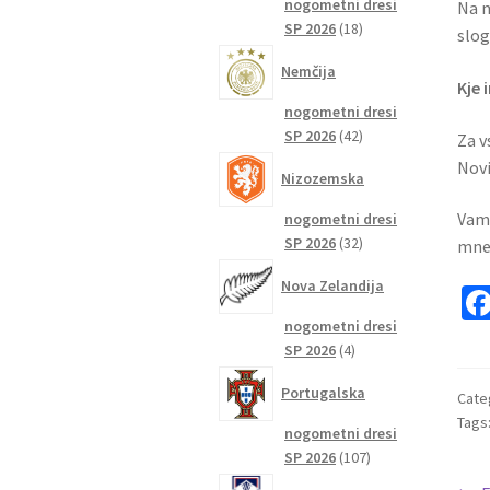
nogometni dresi
Na n
18
SP 2026
18
slog
izdelkov
Nemčija
Kje 
nogometni dresi
42
SP 2026
42
Za v
izdelkov
Novi
Nizozemska
Vam 
nogometni dresi
32
SP 2026
32
mne
izdelkov
Nova Zelandija
nogometni dresi
4
SP 2026
4
izdelki
Portugalska
Cate
Tags
nogometni dresi
107
SP 2026
107
izdelkov