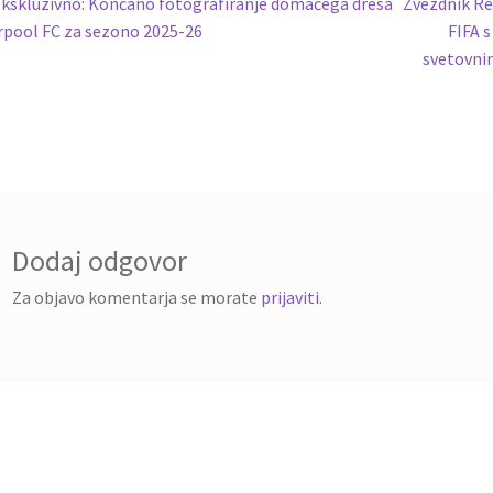
vigacija
revious
Next
kskluzivno: Končano fotografiranje domačega dresa
Zvezdnik Re
ost:
post:
rpool FC za sezono 2025-26
FIFA 
ispevka
svetovni
Dodaj odgovor
Za objavo komentarja se morate
prijaviti
.