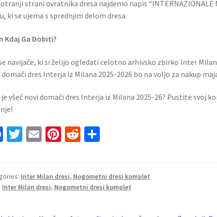
otranji strani ovratnika dresa najdemo napis “INTERNAZIONALE M
u, ki se ujema s sprednjim delom dresa.
in Kdaj Ga Dobiti?
se navijače, ki si želijo ogledati celotno arhivsko zbirko Inter Milan 
 domači dres Interja iz Milana 2025-2026 bo na voljo za nakup maja
je všeč novi domači dres Interja iz Milana 2025-26? Pustite svoj k
nje!
Fa
T
E
Pi
R
S
ce
wi
m
nt
e
h
b
tt
ai
er
d
ar
o
er
l
es
di
e
gories:
Inter Milan dresi
,
Nogometni dresi komplet
:
Inter Milan dresi
,
Nogometni dresi komplet
o
t
t
k