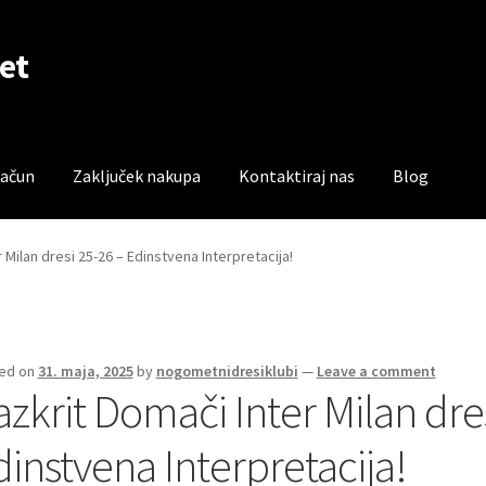
et
račun
Zaključek nakupa
Kontaktiraj nas
Blog
čun
Trgovina
Zaključek nakupa
 Milan dresi 25-26 – Edinstvena Interpretacija!
ed on
31. maja, 2025
by
nogometnidresiklubi
—
Leave a comment
azkrit Domači Inter Milan dre
dinstvena Interpretacija!