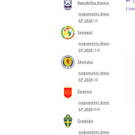
Na
P
E
Republika Koreja
p
Live
pr
nogometni dresi
3
SP 2026
3
izdelki
Senegal
nogometni dresi
16
SP 2026
16
izdelkov
Škotska
nogometni dresi
4
SP 2026
4
izdelki
Španija
nogometni dresi
84
SP 2026
84
izdelkov
Švedska
nogometni dresi