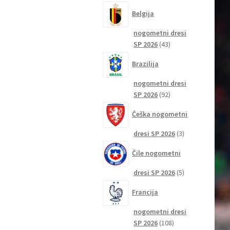
izdelkov
Belgija
nogometni dresi
43
SP 2026
43
izdelkov
Brazilija
nogometni dresi
92
SP 2026
92
izdelkov
Češka nogometni
3
dresi SP 2026
3
izdelki
Čile nogometni
5
dresi SP 2026
5
izdelkov
Francija
nogometni dresi
108
SP 2026
108