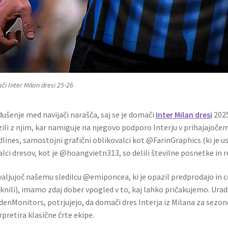
i Inter Milan dresi 25-26
ušenje med navijači narašča, saj se je domači
Inter Milan dresi
2025
ili z njim, kar namiguje na njegovo podporo Interju v prihajajočem 
lines, samostojni grafični oblikovalci kot @FarinGraphics (ki je us
alci dresov, kot je @hoangvietn313, so delili številne posnetke in r
aljujoč našemu sledilcu @emiponcea, ki je opazil predprodajo in c
nili), imamo zdaj dober vpogled v to, kaj lahko pričakujemo. Urad
enMonitors, potrjujejo, da domači dres Interja iz Milana za sezo
rpretira klasične črte ekipe.