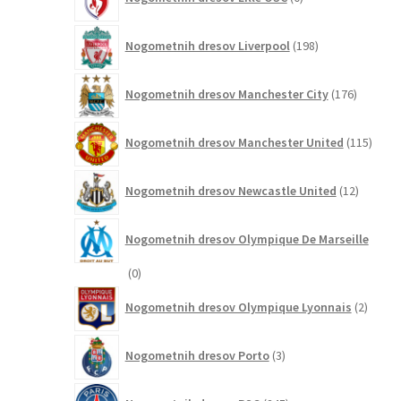
izdelkov
198
Nogometnih dresov Liverpool
198
izdelkov
176
Nogometnih dresov Manchester City
176
izdelkov
115
Nogometnih dresov Manchester United
115
izdel
12
Nogometnih dresov Newcastle United
12
izdelkov
Nogometnih dresov Olympique De Marseille
0
0
izdelkov
2
Nogometnih dresov Olympique Lyonnais
2
izdelk
3
Nogometnih dresov Porto
3
izdelki
245