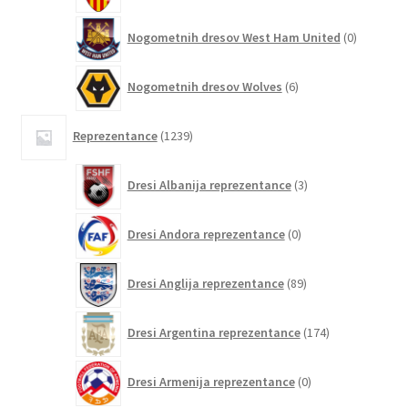
0
Nogometnih dresov West Ham United
0
izdelkov
6
Nogometnih dresov Wolves
6
izdelkov
1239
Reprezentance
1239
izdelkov
3
Dresi Albanija reprezentance
3
izdelki
0
Dresi Andora reprezentance
0
izdelkov
89
Dresi Anglija reprezentance
89
izdelkov
174
Dresi Argentina reprezentance
174
izdelkov
0
Dresi Armenija reprezentance
0
izdelkov