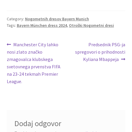
ce
wi
m
nt
e
h
b
tt
ai
er
d
ar
o
er
l
es
di
e
Category:
Nogometnih dresov Bayern Munich
Tags:
Bayern München dress 2024
,
Otroški Nogometni dresi
o
t
t
k
Navigacija
Previous
Next
Manchester City lahko
Predsednik PSG-ja
post:
post:
nosi zlato značko
spregovori o prihodnosti
prispevka
zmagovalca klubskega
Kyliana Mbappeja
svetovnega prvenstva FIFA
na 23-24 tekmah Premier
League.
Dodaj odgovor