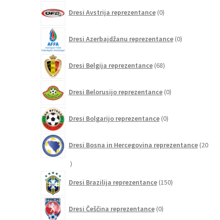
0
Dresi Avstrija reprezentance
0
izdelkov
0
Dresi Azerbajdžanu reprezentance
0
izdelkov
68
Dresi Belgija reprezentance
68
izdelkov
0
Dresi Belorusijo reprezentance
0
izdelkov
0
Dresi Bolgarijo reprezentance
0
izdelkov
Dresi Bosna in Hercegovina reprezentance
20
20
izdelkov
150
Dresi Brazilija reprezentance
150
izdelkov
0
Dresi Češčina reprezentance
0
izdelkov