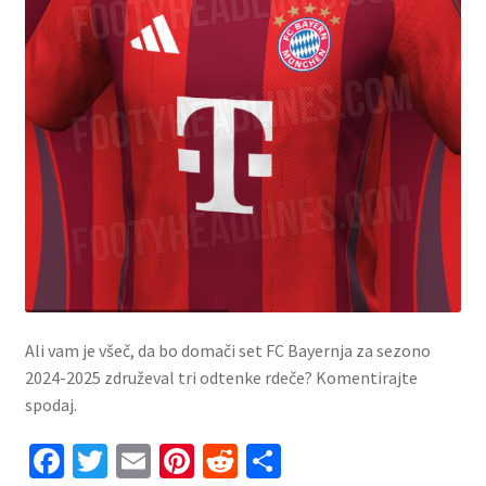
Ali vam je všeč, da bo domači set FC Bayernja za sezono
2024-2025 združeval tri odtenke rdeče? Komentirajte
spodaj.
Fa
T
E
Pi
R
S