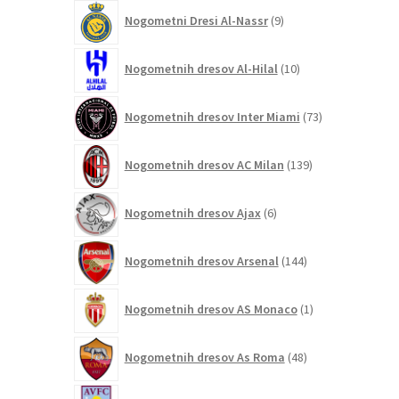
9
Nogometni Dresi Al-Nassr
9
izdelkov
10
Nogometnih dresov Al-Hilal
10
izdelkov
73
Nogometnih dresov Inter Miami
73
izdelkov
139
Nogometnih dresov AC Milan
139
izdelkov
6
Nogometnih dresov Ajax
6
izdelkov
144
Nogometnih dresov Arsenal
144
izdelkov
1
Nogometnih dresov AS Monaco
1
izdelek
48
Nogometnih dresov As Roma
48
izdelkov
5