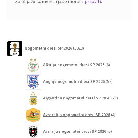
Za objavo komentarja se morate
prijaviti
.
1029
Nogometni dresi SP 2026
1029
izdelkov
6
Alžirija nogometni dresi SP 2026
6
izdelkov
57
Anglija nogometni dresi SP 2026
57
izdelkov
71
Argentina nogometni dresi SP 2026
71
izdelkov
4
Avstralija nogometni dresi SP 2026
4
izdelki
5
Avstrija nogometni dresi SP 2026
5
izdelkov