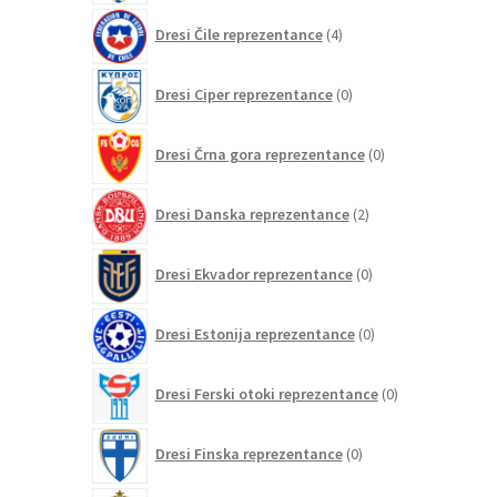
4
Dresi Čile reprezentance
4
izdelki
0
Dresi Ciper reprezentance
0
izdelkov
0
Dresi Črna gora reprezentance
0
izdelkov
2
Dresi Danska reprezentance
2
izdelka
0
Dresi Ekvador reprezentance
0
izdelkov
0
Dresi Estonija reprezentance
0
izdelkov
0
Dresi Ferski otoki reprezentance
0
izdelkov
0
Dresi Finska reprezentance
0
izdelkov