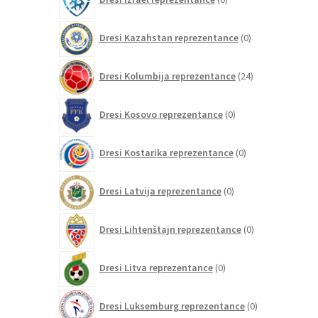
izdelkov
0
Dresi Kazahstan reprezentance
0
izdelkov
24
Dresi Kolumbija reprezentance
24
izdelkov
0
Dresi Kosovo reprezentance
0
izdelkov
0
Dresi Kostarika reprezentance
0
izdelkov
0
Dresi Latvija reprezentance
0
izdelkov
0
Dresi Lihtenštajn reprezentance
0
izdelkov
0
Dresi Litva reprezentance
0
izdelkov
0
Dresi Luksemburg reprezentance
0
izdelkov