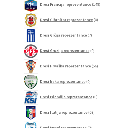
148
Dresi Francija reprezentance
148
izdelkov
0
Dresi Gibraltar reprezentance
0
izdelkov
7
Dresi Grčija reprezentance
7
izdelkov
0
Dresi Gruzija reprezentance
0
izdelkov
56
Dresi Hrvaška reprezentance
56
izdelkov
0
Dresi Irska reprezentance
0
izdelkov
0
Dresi Islandija reprezentance
0
izdelkov
63
Dresi Italija reprezentance
63
izdelkov
0
Dresi Izrael reprezentance
0