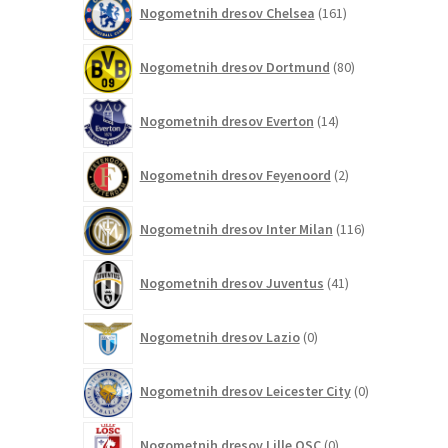
Nogometnih dresov Chelsea
161
izdelkov
80
Nogometnih dresov Dortmund
80
izdelkov
14
Nogometnih dresov Everton
14
izdelkov
2
Nogometnih dresov Feyenoord
2
izdelka
116
Nogometnih dresov Inter Milan
116
izdelkov
41
Nogometnih dresov Juventus
41
izdelkov
0
Nogometnih dresov Lazio
0
izdelkov
0
Nogometnih dresov Leicester City
0
izdelkov
0
Nogometnih dresov Lille OSC
0