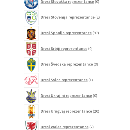
Dresi Slovaška reprezentance
0
izdelkov
2
Dresi Slovenija reprezentance
2
izdelka
97
Dresi Španija reprezentance
97
izdelkov
0
Dresi Srbiji reprezentance
0
izdelkov
9
Dresi Švedska reprezentance
9
izdelkov
1
Dresi Švica reprezentance
1
izdelek
0
Dresi Ukrajini reprezentance
0
izdelkov
20
Dresi Urugvaj reprezentance
20
izdelkov
2
Dresi Wales reprezentance
2
izdelka