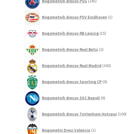
Nogometnih dresov PSG
245
izdelkov
1
Nogometnih dresov PSV Eindhoven
1
izdelek
15
Nogometnih dresov RB Leipzig
15
izdelkov
2
Nogometnih dresov Real Betis
2
izdelka
343
Nogometnih dresov Real Madrid
343
izdelkov
0
Nogometnih dresov Sporting CP
0
izdelkov
6
Nogometnih dresov SSC Napoli
6
izdelkov
100
Nogometnih dresov Tottenham Hotspur
100
izde
1
Nogometni Dresi Valencia
1
izdelek