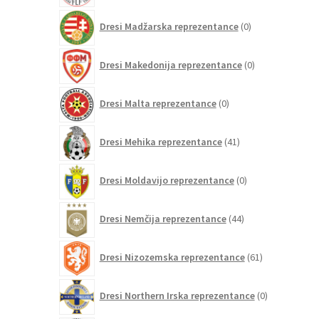
0
Dresi Madžarska reprezentance
0
izdelkov
0
Dresi Makedonija reprezentance
0
izdelkov
0
Dresi Malta reprezentance
0
izdelkov
41
Dresi Mehika reprezentance
41
izdelkov
0
Dresi Moldavijo reprezentance
0
izdelkov
44
Dresi Nemčija reprezentance
44
izdelkov
61
Dresi Nizozemska reprezentance
61
izdelkov
0
Dresi Northern Irska reprezentance
0
izdelkov