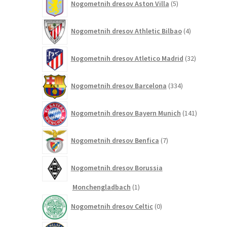
Nogometnih dresov Aston Villa
5
izdelkov
4
Nogometnih dresov Athletic Bilbao
4
izdelki
32
Nogometnih dresov Atletico Madrid
32
izdelkov
334
Nogometnih dresov Barcelona
334
izdelkov
141
Nogometnih dresov Bayern Munich
141
izdelkov
7
Nogometnih dresov Benfica
7
izdelkov
Nogometnih dresov Borussia
1
Monchengladbach
1
izdelek
0
Nogometnih dresov Celtic
0
izdelkov
161