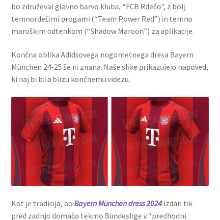
bo združeval glavno barvo kluba, “FCB Rdečo”, z bolj
temnordečimi progami (“Team Power Red”) in temno
maroškim odtenkom (“Shadow Maroon”) za aplikacije.
Končna oblika Adidsovega nogometnega dresa Bayern
München 24-25 še ni znana. Naše slike prikazujejo napoved,
ki naj bi bila blizu končnemu videzu.
Kot je tradicija, bo
Bayern München dress 2024
izdan tik
pred zadnjo domačo tekmo Bundeslige v “predhodni