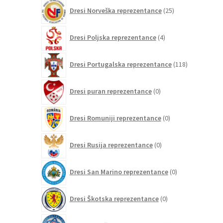
25
Dresi Norveška reprezentance
25
izdelkov
4
Dresi Poljska reprezentance
4
izdelki
118
Dresi Portugalska reprezentance
118
izdelkov
0
Dresi puran reprezentance
0
izdelkov
0
Dresi Romuniji reprezentance
0
izdelkov
0
Dresi Rusija reprezentance
0
izdelkov
0
Dresi San Marino reprezentance
0
izdelkov
0
Dresi Škotska reprezentance
0
izdelkov
0