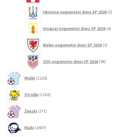
2
Ukrajina nogometni dresi SP 2026
2
izdelka
4
Urugvaj nogometni dresi SP 2026
4
izdelki
2
Wales nogometni dresi SP 2026
2
izdelka
98
ZDA nogometni dresi SP 2026
98
izdelkov
2220
Moški
2220
izdelkov
1162
Otroški
1162
izdelkov
271
Ženski
271
izdelkov
2607
Klubi
2607
izdelkov