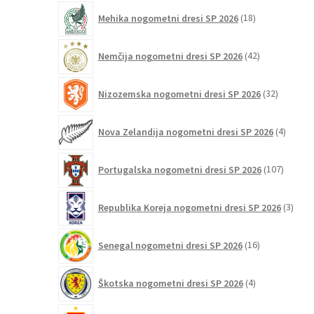
18
Mehika nogometni dresi SP 2026
18
izdelkov
42
Nemčija nogometni dresi SP 2026
42
izdelkov
32
Nizozemska nogometni dresi SP 2026
32
izdelkov
4
Nova Zelandija nogometni dresi SP 2026
4
izdelki
107
Portugalska nogometni dresi SP 2026
107
izdelko
3
Republika Koreja nogometni dresi SP 2026
3
izdelk
16
Senegal nogometni dresi SP 2026
16
izdelkov
4
Škotska nogometni dresi SP 2026
4
izdelki
84