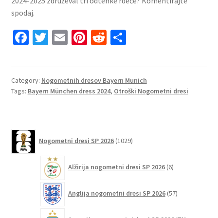
2024-2025 združeval tri odtenke rdeče? Komentirajte
spodaj.
Fa
T
E
Pi
R
S
ce
wi
m
nt
e
h
b
tt
ai
er
d
ar
o
er
l
es
di
e
Category:
Nogometnih dresov Bayern Munich
Tags:
Bayern München dress 2024
,
Otroški Nogometni dresi
o
t
t
k
1029
Nogometni dresi SP 2026
1029
izdelkov
6
Alžirija nogometni dresi SP 2026
6
izdelkov
57
Anglija nogometni dresi SP 2026
57
izdelkov
71