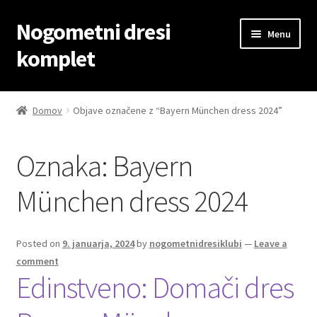
Nogometni dresi
Skip
Skip
Menu
to
to
komplet
navigation
content
Domov
Domov
Objave označene z “Bayern München dress 2024”
Blog
Oznaka:
Bayern
Kontaktiraj nas
München dress 2024
Košarica
Moj račun
Posted on
9. januarja, 2024
by
nogometnidresiklubi
—
Leave a
comment
Edinstveno: Domači dres
Trgovina
Zaključek nakupa