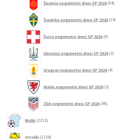
Španija nogometni dresi SP 2026
84
izdelkov
19
Švedska nogometni dresi SP 2026
19
izdelkov
8
Švica nogometni dresi SP 2026
8
izdelkov
2
Ukrajina nogometni dresi SP 2026
2
izdelka
4
Urugvaj nogometni dresi SP 2026
4
izdelki
2
Wales nogometni dresi SP 2026
2
izdelka
98
ZDA nogometni dresi SP 2026
98
izdelkov
2213
Moški
2213
izdelkov
1156
Otroški
1156