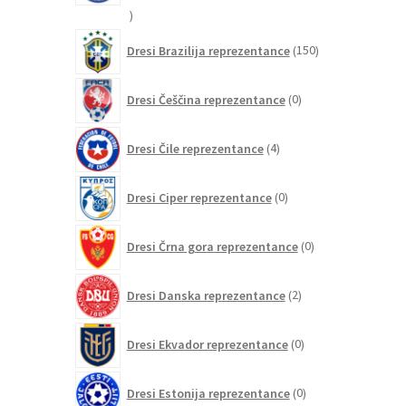
20
izdelkov
150
Dresi Brazilija reprezentance
150
izdelkov
0
Dresi Češčina reprezentance
0
izdelkov
4
Dresi Čile reprezentance
4
izdelki
0
Dresi Ciper reprezentance
0
izdelkov
0
Dresi Črna gora reprezentance
0
izdelkov
2
Dresi Danska reprezentance
2
izdelka
0
Dresi Ekvador reprezentance
0
izdelkov
0
Dresi Estonija reprezentance
0
izdelkov