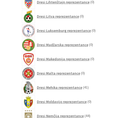
Dresi Lihtenštajn reprezentance
0
izdelkov
0
Dresi Litva reprezentance
0
izdelkov
0
Dresi Luksemburg reprezentance
0
izdelkov
0
Dresi Madžarska reprezentance
0
izdelkov
0
Dresi Makedonija reprezentance
0
izdelkov
0
Dresi Malta reprezentance
0
izdelkov
41
Dresi Mehika reprezentance
41
izdelkov
0
Dresi Moldavijo reprezentance
0
izdelkov
44
Dresi Nemčija reprezentance
44