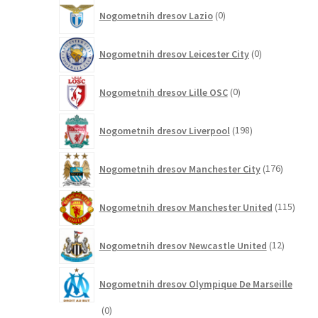
0
Nogometnih dresov Lazio
0
izdelkov
0
Nogometnih dresov Leicester City
0
izdelkov
0
Nogometnih dresov Lille OSC
0
izdelkov
198
Nogometnih dresov Liverpool
198
izdelkov
176
Nogometnih dresov Manchester City
176
izdelkov
115
Nogometnih dresov Manchester United
115
izdel
12
Nogometnih dresov Newcastle United
12
izdelkov
Nogometnih dresov Olympique De Marseille
0
0