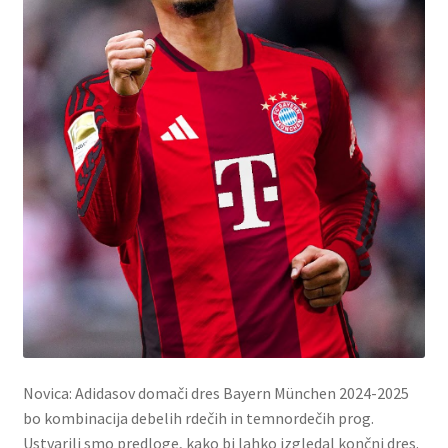
Novica: Adidasov domači dres Bayern München 2024-2025
bo kombinacija debelih rdečih in temnordečih prog.
Ustvarili smo predloge, kako bi lahko izgledal končni dres.