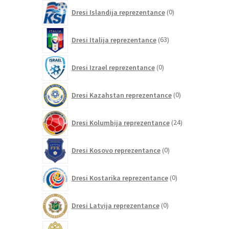
0
Dresi Islandija reprezentance
0
izdelkov
63
Dresi Italija reprezentance
63
izdelkov
0
Dresi Izrael reprezentance
0
izdelkov
0
Dresi Kazahstan reprezentance
0
izdelkov
24
Dresi Kolumbija reprezentance
24
izdelkov
0
Dresi Kosovo reprezentance
0
izdelkov
0
Dresi Kostarika reprezentance
0
izdelkov
0
Dresi Latvija reprezentance
0
izdelkov
0