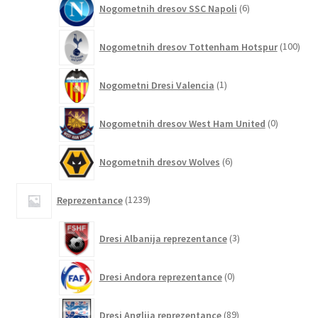
Nogometnih dresov SSC Napoli
6
izdelkov
100
Nogometnih dresov Tottenham Hotspur
100
izde
1
Nogometni Dresi Valencia
1
izdelek
0
Nogometnih dresov West Ham United
0
izdelkov
6
Nogometnih dresov Wolves
6
izdelkov
1239
Reprezentance
1239
izdelkov
3
Dresi Albanija reprezentance
3
izdelki
0
Dresi Andora reprezentance
0
izdelkov
89
Dresi Anglija reprezentance
89