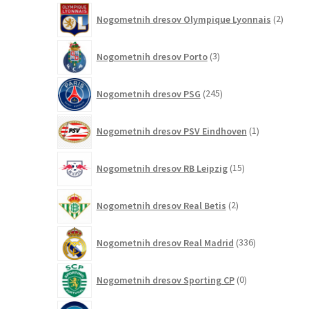
izdelkov
2
Nogometnih dresov Olympique Lyonnais
2
izdelk
3
Nogometnih dresov Porto
3
izdelki
245
Nogometnih dresov PSG
245
izdelkov
1
Nogometnih dresov PSV Eindhoven
1
izdelek
15
Nogometnih dresov RB Leipzig
15
izdelkov
2
Nogometnih dresov Real Betis
2
izdelka
336
Nogometnih dresov Real Madrid
336
izdelkov
0
Nogometnih dresov Sporting CP
0
izdelkov
6