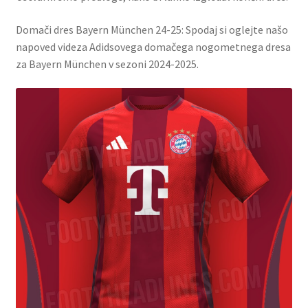
Domači dres Bayern München 24-25: Spodaj si oglejte našo
napoved videza Adidsovega domačega nogometnega dresa
za Bayern München v sezoni 2024-2025.