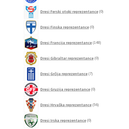
0
Dresi Ferski otoki reprezentance
0
izdelkov
0
Dresi Finska reprezentance
0
izdelkov
148
Dresi Francija reprezentance
148
izdelkov
0
Dresi Gibraltar reprezentance
0
izdelkov
7
Dresi Grčija reprezentance
7
izdelkov
0
Dresi Gruzija reprezentance
0
izdelkov
56
Dresi Hrvaška reprezentance
56
izdelkov
0
Dresi Irska reprezentance
0
izdelkov