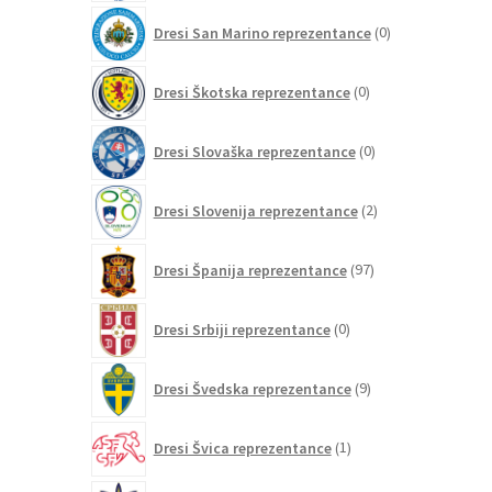
0
Dresi San Marino reprezentance
0
izdelkov
0
Dresi Škotska reprezentance
0
izdelkov
0
Dresi Slovaška reprezentance
0
izdelkov
2
Dresi Slovenija reprezentance
2
izdelka
97
Dresi Španija reprezentance
97
izdelkov
0
Dresi Srbiji reprezentance
0
izdelkov
9
Dresi Švedska reprezentance
9
izdelkov
1
Dresi Švica reprezentance
1
izdelek