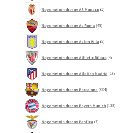
1
Nogometnih dresov AS Monaco
1
izdelek
48
Nogometnih dresov As Roma
48
izdelkov
5
Nogometnih dresov Aston Villa
5
izdelkov
4
Nogometnih dresov Athletic Bilbao
4
izdelki
28
Nogometnih dresov Atletico Madrid
28
izdelkov
334
Nogometnih dresov Barcelona
334
izdelkov
138
Nogometnih dresov Bayern Munich
138
izdelkov
7
Nogometnih dresov Benfica
7
izdelkov