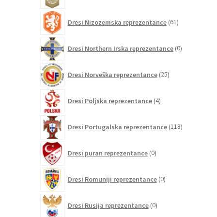
izdelkov
61
Dresi Nizozemska reprezentance
61
izdelkov
0
Dresi Northern Irska reprezentance
0
izdelkov
25
Dresi Norveška reprezentance
25
izdelkov
4
Dresi Poljska reprezentance
4
izdelki
118
Dresi Portugalska reprezentance
118
izdelkov
0
Dresi puran reprezentance
0
izdelkov
0
Dresi Romuniji reprezentance
0
izdelkov
0
Dresi Rusija reprezentance
0
izdelkov