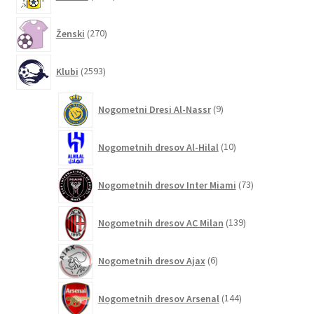
izdelkov
270
Ženski
270
izdelkov
2593
Klubi
2593
izdelkov
9
Nogometni Dresi Al-Nassr
9
izdelkov
10
Nogometnih dresov Al-Hilal
10
izdelkov
73
Nogometnih dresov Inter Miami
73
izdelkov
139
Nogometnih dresov AC Milan
139
izdelkov
6
Nogometnih dresov Ajax
6
izdelkov
144
Nogometnih dresov Arsenal
144
izdelkov