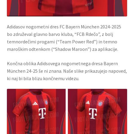
Adidasov nogometni dres FC Bayern München 2024-2025
bo združeval glavno barvo kluba, “FCB Rdečo”, z bolj
temnordečimi progami (“Team Power Red”) in temno
maroškim odtenkom (“Shadow Maroon”) za aplikacije.
Končna oblika Adidsovega nogometnega dresa Bayern
München 24-25 še ni znana. Naše slike prikazujejo napoved,
ki naj bi bila blizu končnemu videzu.