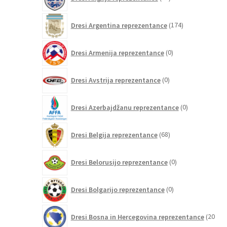
izdelkov
174
Dresi Argentina reprezentance
174
izdelkov
0
Dresi Armenija reprezentance
0
izdelkov
0
Dresi Avstrija reprezentance
0
izdelkov
0
Dresi Azerbajdžanu reprezentance
0
izdelkov
68
Dresi Belgija reprezentance
68
izdelkov
0
Dresi Belorusijo reprezentance
0
izdelkov
0
Dresi Bolgarijo reprezentance
0
izdelkov
Dresi Bosna in Hercegovina reprezentance
20