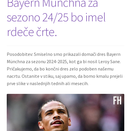
Bayern Münchna za
sezono 24/25 bo imel
rdeče črte.
Posodobitev: Smiselno smo prikazali domači dres Bayern
Münchna za sezonu 2024-2025, kot ga bi nosil Leroy Sane.
Pričakujemo, da bo končni dres zelo podoben našemu
nacrtu. Ostanite v stiku, saj upamo, da bomo kmalu prejeli
prve slike v naslednjih tednih ali mesecih.