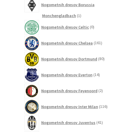
Nogometnih dresov Borussia
1
Monchengladbach
1
izdelek
0
Nogometnih dresov Celtic
0
izdelkov
161
Nogometnih dresov Chelsea
161
izdelkov
80
Nogometnih dresov Dortmund
80
izdelkov
14
Nogometnih dresov Everton
14
izdelkov
2
Nogometnih dresov Feyenoord
2
izdelka
116
Nogometnih dresov Inter Milan
116
izdelkov
41
Nogometnih dresov Juventus
41
izdelkov