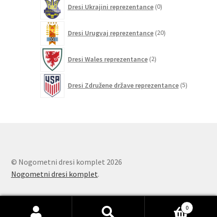
0
Dresi Ukrajini reprezentance
0
izdelkov
20
Dresi Urugvaj reprezentance
20
izdelkov
2
Dresi Wales reprezentance
2
izdelka
5
Dresi Združene države reprezentance
5
izdelkov
© Nogometni dresi komplet 2026
Nogometni dresi komplet
.
0