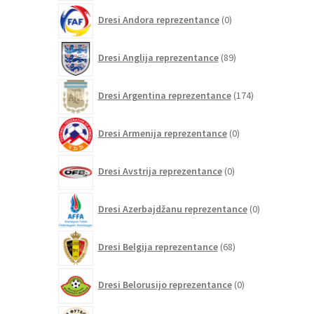
0
Dresi Andora reprezentance
0
izdelkov
89
Dresi Anglija reprezentance
89
izdelkov
174
Dresi Argentina reprezentance
174
izdelkov
0
Dresi Armenija reprezentance
0
izdelkov
0
Dresi Avstrija reprezentance
0
izdelkov
0
Dresi Azerbajdžanu reprezentance
0
izdelkov
68
Dresi Belgija reprezentance
68
izdelkov
0
Dresi Belorusijo reprezentance
0
izdelkov
0