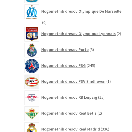
Nogometnih dresov Olympique De Marseille
0
0
izdelkov
2
Nogometnih dresov Olympique Lyonnais
2
izdelk
3
Nogometnih dresov Porto
3
izdelki
245
Nogometnih dresov PSG
245
izdelkov
1
Nogometnih dresov PSV Eindhoven
1
izdelek
15
Nogometnih dresov RB Leipzig
15
izdelkov
2
Nogometnih dresov Real Betis
2
izdelka
336
Nogometnih dresov Real Madrid
336
izdelkov