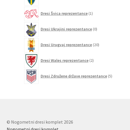
izdelkov
1
Dresi Švica reprezentance
1
izdelek
0
Dresi Ukrajini reprezentance
0
izdelkov
20
Dresi Urugvaj reprezentance
20
izdelkov
2
Dresi Wales reprezentance
2
izdelka
5
Dresi Združene države reprezentance
5
izdelkov
© Nogometni dresi komplet 2026
Nogometni dresi komplet
.