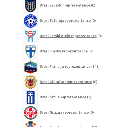
0
Dresi Ekvador reprezentance
0
izdelkov
0
Dresi Estonija reprezentance
0
izdelkov
0
Dresi Ferski otoki reprezentance
0
izdelkov
0
Dresi Finska reprezentance
0
izdelkov
148
Dresi Francija reprezentance
148
izdelkov
0
Dresi Gibraltar reprezentance
0
izdelkov
7
Dresi Grčija reprezentance
7
izdelkov
0
Dresi Gruzija reprezentance
0
izdelkov
56