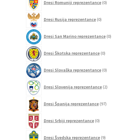
Dresi Romuniji reprezentance
0
izdelkov
0
Dresi Rusija reprezentance
0
izdelkov
0
Dresi San Marino reprezentance
0
izdelkov
0
Dresi Škotska reprezentance
0
izdelkov
0
Dresi Slovaška reprezentance
0
izdelkov
2
Dresi Slovenija reprezentance
2
izdelka
97
Dresi Španija reprezentance
97
izdelkov
0
Dresi Srbiji reprezentance
0
izdelkov
9
Dresi Švedska reprezentance
9