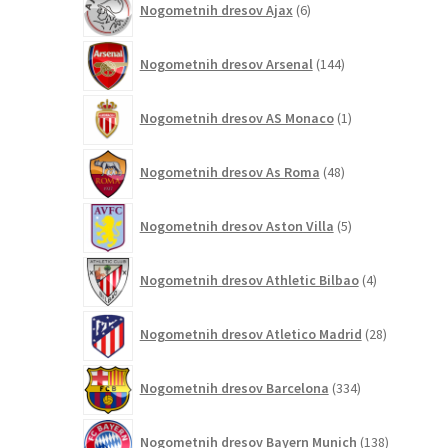
Nogometnih dresov Ajax
6
izdelkov
144
Nogometnih dresov Arsenal
144
izdelkov
1
Nogometnih dresov AS Monaco
1
izdelek
48
Nogometnih dresov As Roma
48
izdelkov
5
Nogometnih dresov Aston Villa
5
izdelkov
4
Nogometnih dresov Athletic Bilbao
4
izdelki
28
Nogometnih dresov Atletico Madrid
28
izdelkov
334
Nogometnih dresov Barcelona
334
izdelkov
138
Nogometnih dresov Bayern Munich
138