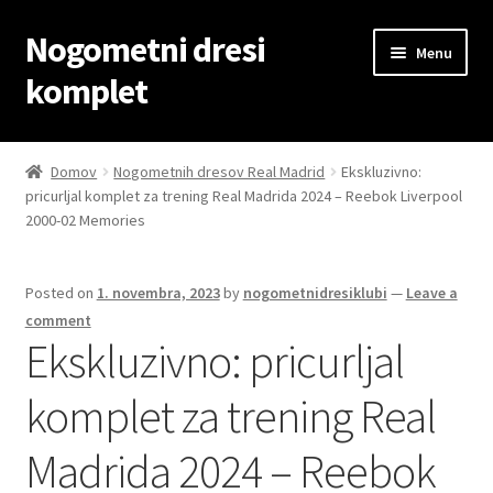
Nogometni dresi
Skip
Skip
Menu
to
to
komplet
navigation
content
Domov
Domov
Nogometnih dresov Real Madrid
Ekskluzivno:
pricurljal komplet za trening Real Madrida 2024 – Reebok Liverpool
Blog
2000-02 Memories
Kontaktiraj nas
Posted on
1. novembra, 2023
by
nogometnidresiklubi
—
Leave a
Košarica
comment
Ekskluzivno: pricurljal
Moj račun
komplet za trening Real
Trgovina
Madrida 2024 – Reebok
Zaključek nakupa