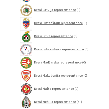
0
Dresi Latvija reprezentance
0
izdelkov
0
Dresi Lihtenštajn reprezentance
0
izdelkov
0
Dresi Litva reprezentance
0
izdelkov
0
Dresi Luksemburg reprezentance
0
izdelkov
0
Dresi Madžarska reprezentance
0
izdelkov
0
Dresi Makedonija reprezentance
0
izdelkov
0
Dresi Malta reprezentance
0
izdelkov
41
Dresi Mehika reprezentance
41
izdelkov