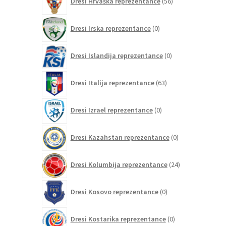
Dresi Hrvaška reprezentance
56
izdelkov
0
Dresi Irska reprezentance
0
izdelkov
0
Dresi Islandija reprezentance
0
izdelkov
63
Dresi Italija reprezentance
63
izdelkov
0
Dresi Izrael reprezentance
0
izdelkov
0
Dresi Kazahstan reprezentance
0
izdelkov
24
Dresi Kolumbija reprezentance
24
izdelkov
0
Dresi Kosovo reprezentance
0
izdelkov
0
Dresi Kostarika reprezentance
0
izdelkov