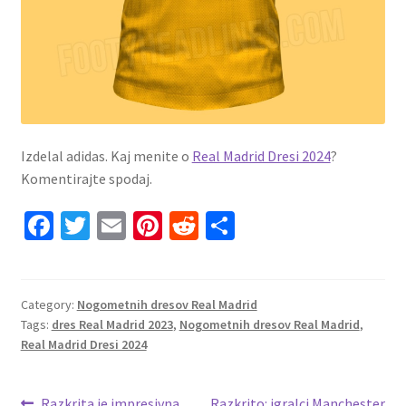
Izdelal adidas. Kaj menite o
Real Madrid Dresi 2024
?
Komentirajte spodaj.
Fa
T
E
Pi
R
S
ce
wi
m
nt
e
h
b
tt
ai
er
d
ar
o
er
l
es
di
e
Category:
Nogometnih dresov Real Madrid
Tags:
dres Real Madrid 2023
,
Nogometnih dresov Real Madrid
,
o
t
t
Real Madrid Dresi 2024
k
Previous
Next
Razkrita je impresivna
Razkrito: igralci Manchester