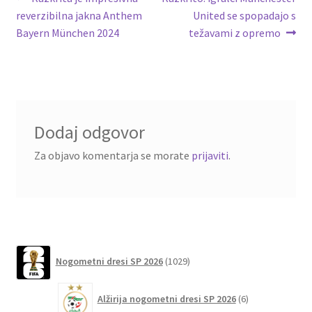
Navigacija
post:
post:
reverzibilna jakna Anthem
United se spopadajo s
prispevka
Bayern München 2024
težavami z opremo
Dodaj odgovor
Za objavo komentarja se morate
prijaviti
.
1029
Nogometni dresi SP 2026
1029
izdelkov
6
Alžirija nogometni dresi SP 2026
6
izdelkov