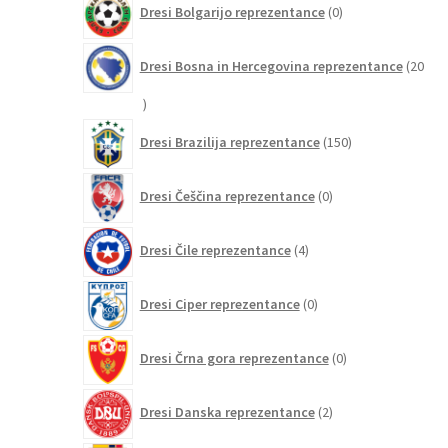
Dresi Bolgarijo reprezentance
0
izdelkov
Dresi Bosna in Hercegovina reprezentance
20
20
izdelkov
150
Dresi Brazilija reprezentance
150
izdelkov
0
Dresi Češčina reprezentance
0
izdelkov
4
Dresi Čile reprezentance
4
izdelki
0
Dresi Ciper reprezentance
0
izdelkov
0
Dresi Črna gora reprezentance
0
izdelkov
2
Dresi Danska reprezentance
2
izdelka