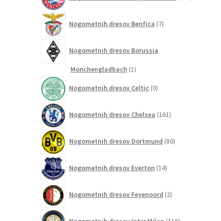
izdelkov
7
Nogometnih dresov Benfica
7
izdelkov
Nogometnih dresov Borussia
1
Monchengladbach
1
izdelek
0
Nogometnih dresov Celtic
0
izdelkov
161
Nogometnih dresov Chelsea
161
izdelkov
80
Nogometnih dresov Dortmund
80
izdelkov
14
Nogometnih dresov Everton
14
izdelkov
2
Nogometnih dresov Feyenoord
2
izdelka
116