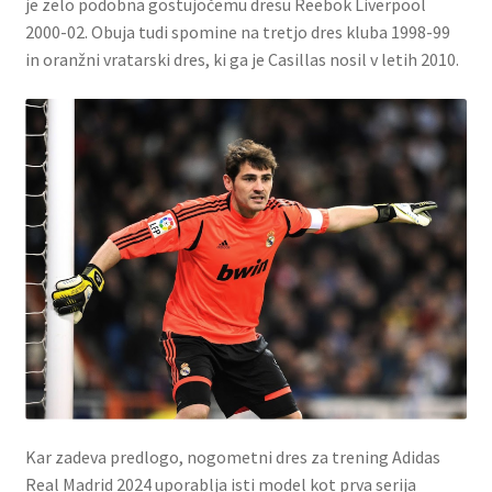
je zelo podobna gostujočemu dresu Reebok Liverpool
2000-02. Obuja tudi spomine na tretjo dres kluba 1998-99
in oranžni vratarski dres, ki ga je Casillas nosil v letih 2010.
Kar zadeva predlogo, nogometni dres za trening Adidas
Real Madrid 2024 uporablja isti model kot prva serija