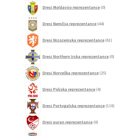
0
Dresi Moldavijo reprezentance
0
izdelkov
44
Dresi Nemčija reprezentance
44
izdelkov
61
Dresi Nizozemska reprezentance
61
izdelkov
0
Dresi Northern Irska reprezentance
0
izdelkov
25
Dresi Norveška reprezentance
25
izdelkov
4
Dresi Poljska reprezentance
4
izdelki
118
Dresi Portugalska reprezentance
118
izdelkov
0
Dresi puran reprezentance
0
izdelkov
0