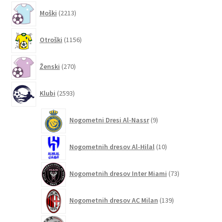
2213
Moški
2213
izdelkov
1156
Otroški
1156
izdelkov
270
Ženski
270
izdelkov
2593
Klubi
2593
izdelkov
9
Nogometni Dresi Al-Nassr
9
izdelkov
10
Nogometnih dresov Al-Hilal
10
izdelkov
73
Nogometnih dresov Inter Miami
73
izdelkov
139
Nogometnih dresov AC Milan
139
izdelkov
6