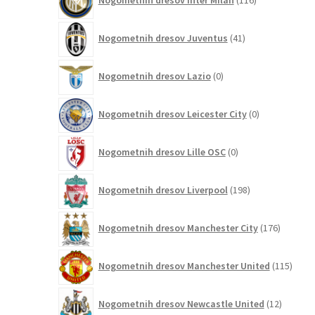
Nogometnih dresov Inter Milan
116
izdelkov
41
Nogometnih dresov Juventus
41
izdelkov
0
Nogometnih dresov Lazio
0
izdelkov
0
Nogometnih dresov Leicester City
0
izdelkov
0
Nogometnih dresov Lille OSC
0
izdelkov
198
Nogometnih dresov Liverpool
198
izdelkov
176
Nogometnih dresov Manchester City
176
izdelkov
115
Nogometnih dresov Manchester United
115
izdel
12
Nogometnih dresov Newcastle United
12
izdelkov