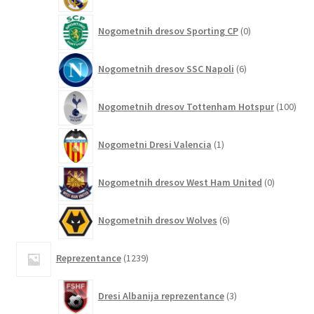
0
Nogometnih dresov Sporting CP
0
izdelkov
6
Nogometnih dresov SSC Napoli
6
izdelkov
100
Nogometnih dresov Tottenham Hotspur
100
izde
1
Nogometni Dresi Valencia
1
izdelek
0
Nogometnih dresov West Ham United
0
izdelkov
6
Nogometnih dresov Wolves
6
izdelkov
1239
Reprezentance
1239
izdelkov
3
Dresi Albanija reprezentance
3
izdelki