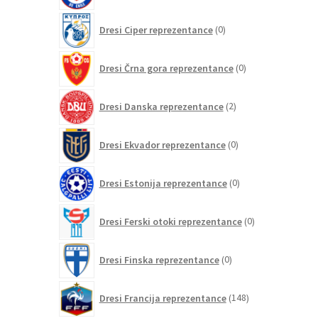
0
Dresi Ciper reprezentance
0
izdelkov
0
Dresi Črna gora reprezentance
0
izdelkov
2
Dresi Danska reprezentance
2
izdelka
0
Dresi Ekvador reprezentance
0
izdelkov
0
Dresi Estonija reprezentance
0
izdelkov
0
Dresi Ferski otoki reprezentance
0
izdelkov
0
Dresi Finska reprezentance
0
izdelkov
148
Dresi Francija reprezentance
148
izdelkov