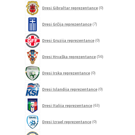
0
Dresi Gibraltar reprezentance
0
izdelkov
7
Dresi Grčija reprezentance
7
izdelkov
0
Dresi Gruzija reprezentance
0
izdelkov
56
Dresi Hrvaška reprezentance
56
izdelkov
0
Dresi Irska reprezentance
0
izdelkov
0
Dresi Islandija reprezentance
0
izdelkov
63
Dresi Italija reprezentance
63
izdelkov
0
Dresi Izrael reprezentance
0
izdelkov
0