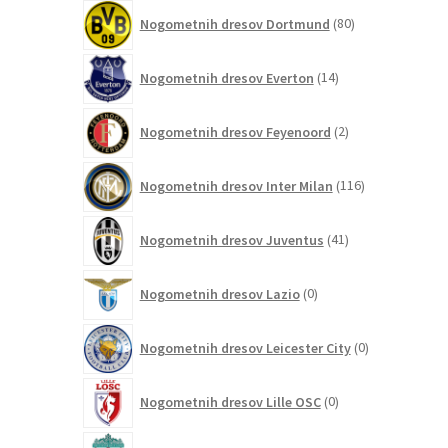
80
Nogometnih dresov Dortmund
80
izdelkov
14
Nogometnih dresov Everton
14
izdelkov
2
Nogometnih dresov Feyenoord
2
izdelka
116
Nogometnih dresov Inter Milan
116
izdelkov
41
Nogometnih dresov Juventus
41
izdelkov
0
Nogometnih dresov Lazio
0
izdelkov
0
Nogometnih dresov Leicester City
0
izdelkov
0
Nogometnih dresov Lille OSC
0
izdelkov
198