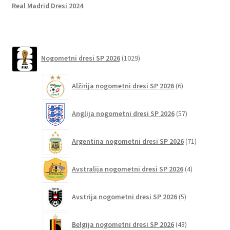
o
t
t
Real Madrid Dresi 2024
k
1029
Nogometni dresi SP 2026
1029
izdelkov
6
Alžirija nogometni dresi SP 2026
6
izdelkov
57
Anglija nogometni dresi SP 2026
57
izdelkov
71
Argentina nogometni dresi SP 2026
71
izdelkov
4
Avstralija nogometni dresi SP 2026
4
izdelki
5
Avstrija nogometni dresi SP 2026
5
izdelkov
43
Belgija nogometni dresi SP 2026
43
izdelkov