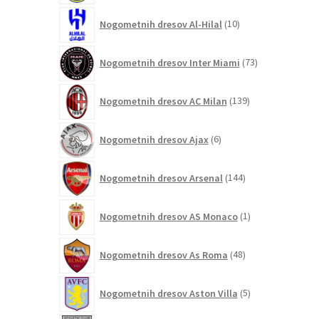
10
Nogometnih dresov Al-Hilal
10
izdelkov
73
Nogometnih dresov Inter Miami
73
izdelkov
139
Nogometnih dresov AC Milan
139
izdelkov
6
Nogometnih dresov Ajax
6
izdelkov
144
Nogometnih dresov Arsenal
144
izdelkov
1
Nogometnih dresov AS Monaco
1
izdelek
48
Nogometnih dresov As Roma
48
izdelkov
5
Nogometnih dresov Aston Villa
5
izdelkov