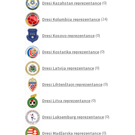
Dresi Kazahstan reprezentance
0
izdelkov
24
Dresi Kolumbija reprezentance
24
izdelkov
0
Dresi Kosovo reprezentance
0
izdelkov
0
Dresi Kostarika reprezentance
0
izdelkov
0
Dresi Latvija reprezentance
0
izdelkov
0
Dresi Lihtenštajn reprezentance
0
izdelkov
0
Dresi Litva reprezentance
0
izdelkov
0
Dresi Luksemburg reprezentance
0
izdelkov
0
Dresi Madžarska reprezentance
0