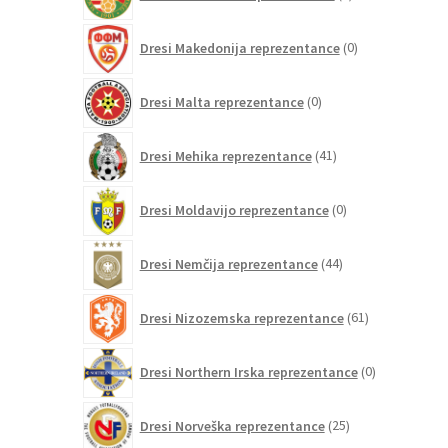
izdelkov
0
Dresi Makedonija reprezentance
0
izdelkov
0
Dresi Malta reprezentance
0
izdelkov
41
Dresi Mehika reprezentance
41
izdelkov
0
Dresi Moldavijo reprezentance
0
izdelkov
44
Dresi Nemčija reprezentance
44
izdelkov
61
Dresi Nizozemska reprezentance
61
izdelkov
0
Dresi Northern Irska reprezentance
0
izdelkov
25
Dresi Norveška reprezentance
25
izdelkov