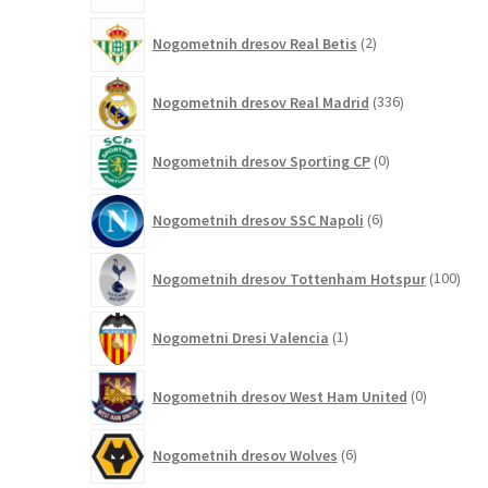
2
Nogometnih dresov Real Betis
2
izdelka
336
Nogometnih dresov Real Madrid
336
izdelkov
0
Nogometnih dresov Sporting CP
0
izdelkov
6
Nogometnih dresov SSC Napoli
6
izdelkov
100
Nogometnih dresov Tottenham Hotspur
100
izde
1
Nogometni Dresi Valencia
1
izdelek
0
Nogometnih dresov West Ham United
0
izdelkov
6
Nogometnih dresov Wolves
6
izdelkov