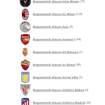
Nogometnih dresov Inter Miami
73
izdelkov
139
Nogometnih dresov AC Milan
139
izdelkov
6
Nogometnih dresov Ajax
6
izdelkov
144
Nogometnih dresov Arsenal
144
izdelkov
1
Nogometnih dresov AS Monaco
1
izdelek
48
Nogometnih dresov As Roma
48
izdelkov
5
Nogometnih dresov Aston Villa
5
izdelkov
4
Nogometnih dresov Athletic Bilbao
4
izdelki
28
Nogometnih dresov Atletico Madrid
28
izdelkov