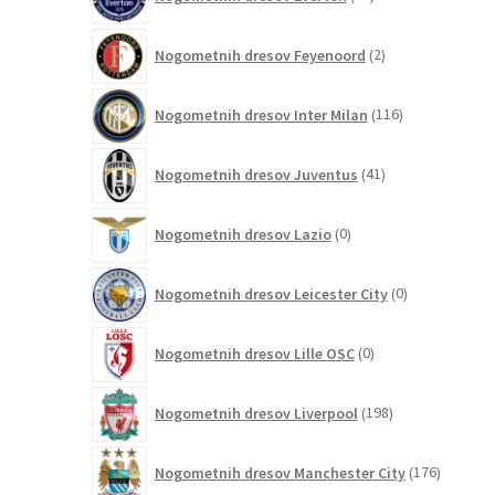
izdelkov
2
Nogometnih dresov Feyenoord
2
izdelka
116
Nogometnih dresov Inter Milan
116
izdelkov
41
Nogometnih dresov Juventus
41
izdelkov
0
Nogometnih dresov Lazio
0
izdelkov
0
Nogometnih dresov Leicester City
0
izdelkov
0
Nogometnih dresov Lille OSC
0
izdelkov
198
Nogometnih dresov Liverpool
198
izdelkov
176
Nogometnih dresov Manchester City
176
izdelkov