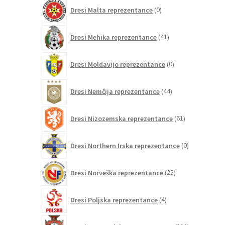
0
Dresi Malta reprezentance
0
izdelkov
41
Dresi Mehika reprezentance
41
izdelkov
0
Dresi Moldavijo reprezentance
0
izdelkov
44
Dresi Nemčija reprezentance
44
izdelkov
61
Dresi Nizozemska reprezentance
61
izdelkov
0
Dresi Northern Irska reprezentance
0
izdelkov
25
Dresi Norveška reprezentance
25
izdelkov
4
Dresi Poljska reprezentance
4
izdelki
118