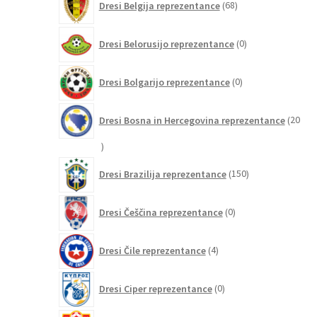
Dresi Belgija reprezentance
68
izdelkov
0
Dresi Belorusijo reprezentance
0
izdelkov
0
Dresi Bolgarijo reprezentance
0
izdelkov
Dresi Bosna in Hercegovina reprezentance
20
20
izdelkov
150
Dresi Brazilija reprezentance
150
izdelkov
0
Dresi Češčina reprezentance
0
izdelkov
4
Dresi Čile reprezentance
4
izdelki
0
Dresi Ciper reprezentance
0
izdelkov