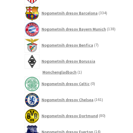
334
Nogometnih dresov Barcelona
334
izdelkov
138
Nogometnih dresov Bayern Munich
138
izdelkov
7
Nogometnih dresov Benfica
7
izdelkov
Nogometnih dresov Borussia
1
Monchengladbach
1
izdelek
0
Nogometnih dresov Celtic
0
izdelkov
161
Nogometnih dresov Chelsea
161
izdelkov
80
Nogometnih dresov Dortmund
80
izdelkov
14
Nogometnih dresov Everton
14