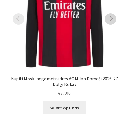
Kupiti Moški nogometni dres AC Milan Domači 2026-27
P
Dolgi Rokav
€
37.00
Ta
Select options
izdelek
ima
več