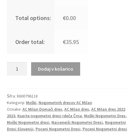
Total options:
€0.00
Order total:
€35.95
Moški
Dodaj v košarico
Nogometni
dresi
AC
Milan
Šifra:
8600796118
Kategoriji:
Moški
,
Nogometnih dresov AC Milan
Gostujoči
Oznake:
AC Milan Domači dres
,
AC Milan dres
,
AC Milan dres 2022
2023
2023
,
Kupite nogometni dresi rdeča Črna
,
Moški Nogometni Dres
,
Kratek
Moški Nogometni dresi
,
Najcenejši Nogometni Dresi
,
Nogometni
Rokav
Dresi Sloveniji
,
Poceni Nogometni Dresi
,
Poceni Nogometni dresi
+