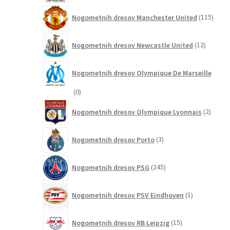
115
Nogometnih dresov Manchester United
115
izdel
12
Nogometnih dresov Newcastle United
12
izdelkov
Nogometnih dresov Olympique De Marseille
0
0
izdelkov
2
Nogometnih dresov Olympique Lyonnais
2
izdelk
3
Nogometnih dresov Porto
3
izdelki
245
Nogometnih dresov PSG
245
izdelkov
1
Nogometnih dresov PSV Eindhoven
1
izdelek
15
Nogometnih dresov RB Leipzig
15
izdelkov