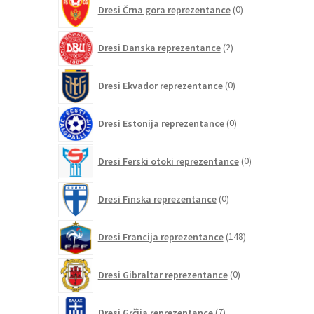
0
Dresi Črna gora reprezentance
0
izdelkov
2
Dresi Danska reprezentance
2
izdelka
0
Dresi Ekvador reprezentance
0
izdelkov
0
Dresi Estonija reprezentance
0
izdelkov
0
Dresi Ferski otoki reprezentance
0
izdelkov
0
Dresi Finska reprezentance
0
izdelkov
148
Dresi Francija reprezentance
148
izdelkov
0
Dresi Gibraltar reprezentance
0
izdelkov
7
Dresi Grčija reprezentance
7