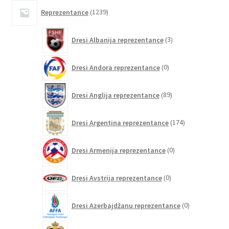
1239
Reprezentance
1239
izdelkov
3
Dresi Albanija reprezentance
3
izdelki
0
Dresi Andora reprezentance
0
izdelkov
89
Dresi Anglija reprezentance
89
izdelkov
174
Dresi Argentina reprezentance
174
izdelkov
0
Dresi Armenija reprezentance
0
izdelkov
0
Dresi Avstrija reprezentance
0
izdelkov
0
Dresi Azerbajdžanu reprezentance
0
izdelkov
68