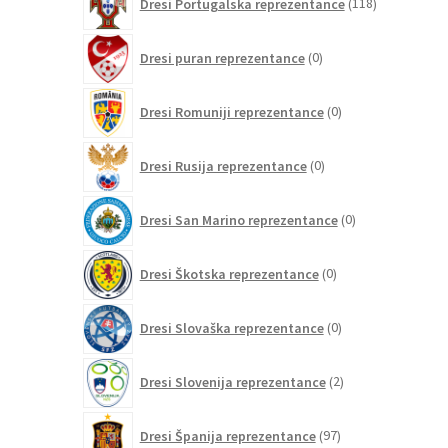
Dresi Portugalska reprezentance
118
izdelkov
0
Dresi puran reprezentance
0
izdelkov
0
Dresi Romuniji reprezentance
0
izdelkov
0
Dresi Rusija reprezentance
0
izdelkov
0
Dresi San Marino reprezentance
0
izdelkov
0
Dresi Škotska reprezentance
0
izdelkov
0
Dresi Slovaška reprezentance
0
izdelkov
2
Dresi Slovenija reprezentance
2
izdelka
97
Dresi Španija reprezentance
97
izdelkov