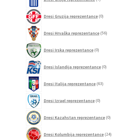
izdelkov
0
Dresi Gruzija reprezentance
0
izdelkov
56
Dresi Hrvaška reprezentance
56
izdelkov
0
Dresi Irska reprezentance
0
izdelkov
0
Dresi Islandija reprezentance
0
izdelkov
63
Dresi Italija reprezentance
63
izdelkov
0
Dresi Izrael reprezentance
0
izdelkov
0
Dresi Kazahstan reprezentance
0
izdelkov
24
Dresi Kolumbija reprezentance
24
izdelkov