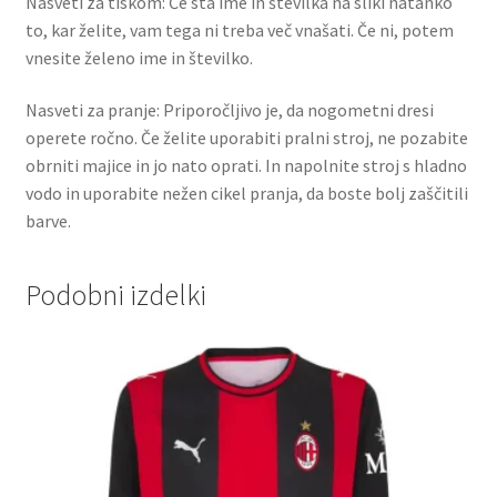
Nasveti za tiskom: Če sta ime in številka na sliki natanko
to, kar želite, vam tega ni treba več vnašati. Če ni, potem
vnesite želeno ime in številko.
Nasveti za pranje: Priporočljivo je, da nogometni dresi
operete ročno. Če želite uporabiti pralni stroj, ne pozabite
obrniti majice in jo nato oprati. In napolnite stroj s hladno
vodo in uporabite nežen cikel pranja, da boste bolj zaščitili
barve.
Podobni izdelki