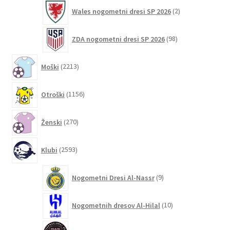
2
Wales nogometni dresi SP 2026
2
izdelka
98
ZDA nogometni dresi SP 2026
98
izdelkov
2213
Moški
2213
izdelkov
1156
Otroški
1156
izdelkov
270
Ženski
270
izdelkov
2593
Klubi
2593
izdelkov
9
Nogometni Dresi Al-Nassr
9
izdelkov
10
Nogometnih dresov Al-Hilal
10
izdelkov
73