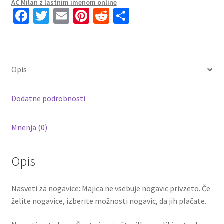
AC Milan z lastnim imenom online
Kratke
Fa
T
E
Pi
R
S
hlače
ce
wi
m
nt
e
h
THEO
b
tt
ai
er
d
ar
19
o
er
l
es
di
e
količina
Opis
o
t
t
k
Dodatne podrobnosti
Mnenja (0)
Opis
Nasveti za nogavice: Majica ne vsebuje nogavic privzeto. Če
želite nogavice, izberite možnosti nogavic, da jih plačate.