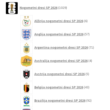
različic.
1029
Nogometni dresi SP 2026
1029
Možnosti
izdelkov
lahko
6
Alžirija nogometni dresi SP 2026
6
izberete
izdelkov
na
57
strani
Anglija nogometni dresi SP 2026
57
izdelkov
izdelka
71
Argentina nogometni dresi SP 2026
71
izdelkov
4
Avstralija nogometni dresi SP 2026
4
izdelki
5
Avstrija nogometni dresi SP 2026
5
izdelkov
43
Belgija nogometni dresi SP 2026
43
izdelkov
92
Brazilija nogometni dresi SP 2026
92
izdelkov