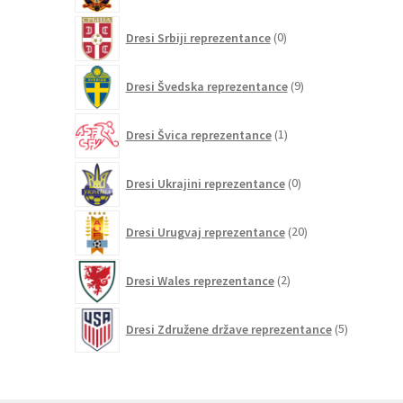
0
Dresi Srbiji reprezentance
0
izdelkov
9
Dresi Švedska reprezentance
9
izdelkov
1
Dresi Švica reprezentance
1
izdelek
0
Dresi Ukrajini reprezentance
0
izdelkov
20
Dresi Urugvaj reprezentance
20
izdelkov
2
Dresi Wales reprezentance
2
izdelka
5
Dresi Združene države reprezentance
5
izdelkov