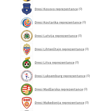
0
Dresi Kosovo reprezentance
0
izdelkov
0
Dresi Kostarika reprezentance
0
izdelkov
0
Dresi Latvija reprezentance
0
izdelkov
0
Dresi Lihtenštajn reprezentance
0
izdelkov
0
Dresi Litva reprezentance
0
izdelkov
0
Dresi Luksemburg reprezentance
0
izdelkov
0
Dresi Madžarska reprezentance
0
izdelkov
0
Dresi Makedonija reprezentance
0
izdelkov