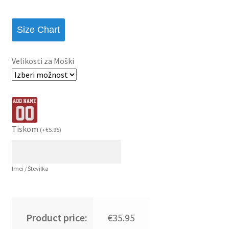
Size Chart
Velikosti za Moški
Tiskom
(
+
€
5.95
)
Imei / Številka
Product price:
€35.95