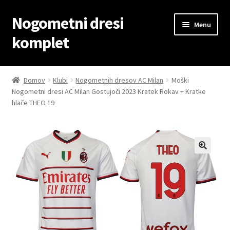
Nogometni dresi
Skip
Skip
Menu
to
to
komplet
navigation
content
Domov
Domov
Klubi
Nogometnih dresov AC Milan
Moški
Nogometni dresi AC Milan Gostujoči 2023 Kratek Rokav + Kratke
Blog
hlače THEO 19
Kontaktiraj nas
Košarica
Moj račun
Trgovina
Zaključek nakupa