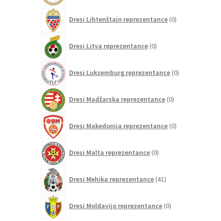
0
Dresi Lihtenštajn reprezentance
0
izdelkov
0
Dresi Litva reprezentance
0
izdelkov
0
Dresi Luksemburg reprezentance
0
izdelkov
0
Dresi Madžarska reprezentance
0
izdelkov
0
Dresi Makedonija reprezentance
0
izdelkov
0
Dresi Malta reprezentance
0
izdelkov
41
Dresi Mehika reprezentance
41
izdelkov
0
Dresi Moldavijo reprezentance
0
izdelkov