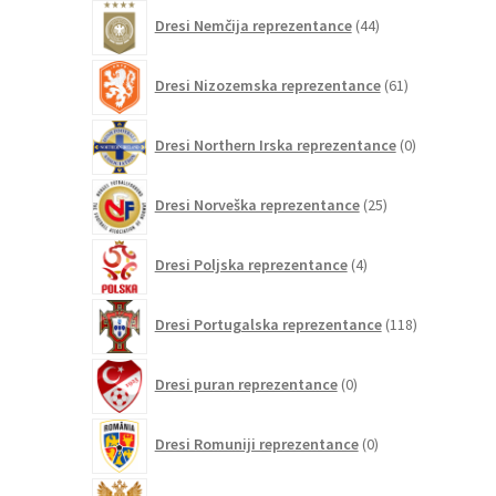
44
Dresi Nemčija reprezentance
44
izdelkov
61
Dresi Nizozemska reprezentance
61
izdelkov
0
Dresi Northern Irska reprezentance
0
izdelkov
25
Dresi Norveška reprezentance
25
izdelkov
4
Dresi Poljska reprezentance
4
izdelki
118
Dresi Portugalska reprezentance
118
izdelkov
0
Dresi puran reprezentance
0
izdelkov
0
Dresi Romuniji reprezentance
0
izdelkov
0