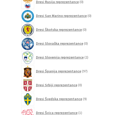
Dresi Rusija reprezentance
0
izdelkov
0
Dresi San Marino reprezentance
0
izdelkov
0
Dresi Škotska reprezentance
0
izdelkov
0
Dresi Slovaška reprezentance
0
izdelkov
2
Dresi Slovenija reprezentance
2
izdelka
97
Dresi Španija reprezentance
97
izdelkov
0
Dresi Srbiji reprezentance
0
izdelkov
9
Dresi Švedska reprezentance
9
izdelkov
1
Dresi Švica reprezentance
1
izdelek