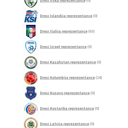
Dresi Irska reprezentance
0
izdelkov
0
Dresi Islandija reprezentance
0
izdelkov
63
Dresi Italija reprezentance
63
izdelkov
0
Dresi Izrael reprezentance
0
izdelkov
0
Dresi Kazahstan reprezentance
0
izdelkov
24
Dresi Kolumbija reprezentance
24
izdelkov
0
Dresi Kosovo reprezentance
0
izdelkov
0
Dresi Kostarika reprezentance
0
izdelkov
0
Dresi Latvija reprezentance
0
izdelkov