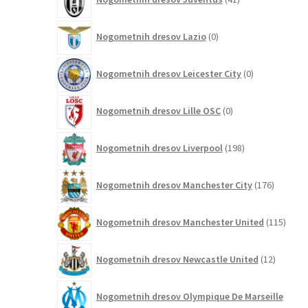
izdelkov
0
Nogometnih dresov Lazio
0
izdelkov
0
Nogometnih dresov Leicester City
0
izdelkov
0
Nogometnih dresov Lille OSC
0
izdelkov
198
Nogometnih dresov Liverpool
198
izdelkov
176
Nogometnih dresov Manchester City
176
izdelkov
115
Nogometnih dresov Manchester United
115
izdel
12
Nogometnih dresov Newcastle United
12
izdelkov
Nogometnih dresov Olympique De Marseille