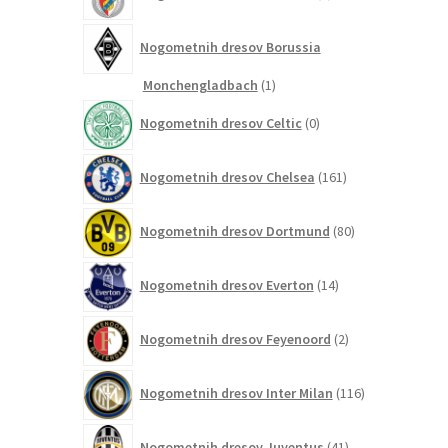
izdelkov
Nogometnih dresov Borussia
1
Monchengladbach
1
izdelek
0
Nogometnih dresov Celtic
0
izdelkov
161
Nogometnih dresov Chelsea
161
izdelkov
80
Nogometnih dresov Dortmund
80
izdelkov
14
Nogometnih dresov Everton
14
izdelkov
2
Nogometnih dresov Feyenoord
2
izdelka
116
Nogometnih dresov Inter Milan
116
izdelkov
41
Nogometnih dresov Juventus
41