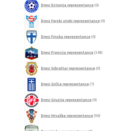
0
Dresi Estonija reprezentance
0
izdelkov
0
Dresi Ferski otoki reprezentance
0
izdelkov
0
Dresi Finska reprezentance
0
izdelkov
148
Dresi Francija reprezentance
148
izdelkov
0
Dresi Gibraltar reprezentance
0
izdelkov
7
Dresi Grčija reprezentance
7
izdelkov
0
Dresi Gruzija reprezentance
0
izdelkov
56
Dresi Hrvaška reprezentance
56
izdelkov
0