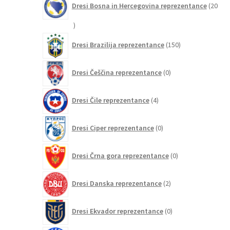
Dresi Bosna in Hercegovina reprezentance
20
20
izdelkov
150
Dresi Brazilija reprezentance
150
izdelkov
0
Dresi Češčina reprezentance
0
izdelkov
4
Dresi Čile reprezentance
4
izdelki
0
Dresi Ciper reprezentance
0
izdelkov
0
Dresi Črna gora reprezentance
0
izdelkov
2
Dresi Danska reprezentance
2
izdelka
0
Dresi Ekvador reprezentance
0
izdelkov