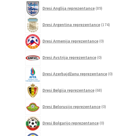
89
Dresi Anglija reprezentance
89
izdelkov
174
Dresi Argentina reprezentance
174
izdelkov
0
Dresi Armenija reprezentance
0
izdelkov
0
Dresi Avstrija reprezentance
0
izdelkov
0
Dresi Azerbajdžanu reprezentance
0
izdelkov
68
Dresi Belgija reprezentance
68
izdelkov
0
Dresi Belorusijo reprezentance
0
izdelkov
0
Dresi Bolgarijo reprezentance
0
izdelkov