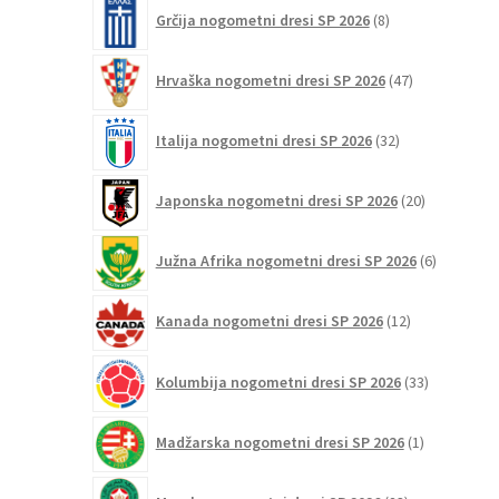
8
Grčija nogometni dresi SP 2026
8
izdelkov
47
Hrvaška nogometni dresi SP 2026
47
izdelkov
32
Italija nogometni dresi SP 2026
32
izdelkov
20
Japonska nogometni dresi SP 2026
20
izdelkov
6
Južna Afrika nogometni dresi SP 2026
6
izdelkov
12
Kanada nogometni dresi SP 2026
12
izdelkov
33
Kolumbija nogometni dresi SP 2026
33
izdelkov
1
Madžarska nogometni dresi SP 2026
1
izdelek
23