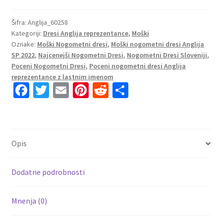
Anglija
Domači
Šifra:
Anglija_60258
Kategoriji:
Dresi Anglija reprezentance
,
Moški
SP
Oznake:
Moški Nogometni dresi
,
Moški nogometni dresi Anglija
2022
SP 2022
,
Najcenejši Nogometni Dresi
,
Nogometni Dresi Sloveniji
,
Kratek
Poceni Nogometni Dresi
,
Poceni nogometni dresi Anglija
Rokav
reprezentance z lastnim imenom
+
Fa
T
E
Pi
R
S
Kratke
ce
wi
m
nt
e
h
hlače
b
tt
ai
er
d
ar
TONEY
o
er
l
es
di
e
20
Opis
količina
o
t
t
k
Dodatne podrobnosti
Mnenja (0)