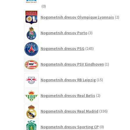
0
0
izdelkov
2
Nogometnih dresov Olympique Lyonnais
2
izdelk
3
Nogometnih dresov Porto
3
izdelki
245
Nogometnih dresov PSG
245
izdelkov
1
Nogometnih dresov PSV Eindhoven
1
izdelek
15
Nogometnih dresov RB Leipzig
15
izdelkov
2
Nogometnih dresov Real Betis
2
izdelka
336
Nogometnih dresov Real Madrid
336
izdelkov
0
Nogometnih dresov Sporting CP
0
izdelkov