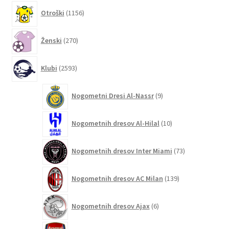
1156
Otroški
1156
izdelkov
270
Ženski
270
izdelkov
2593
Klubi
2593
izdelkov
9
Nogometni Dresi Al-Nassr
9
izdelkov
10
Nogometnih dresov Al-Hilal
10
izdelkov
73
Nogometnih dresov Inter Miami
73
izdelkov
139
Nogometnih dresov AC Milan
139
izdelkov
6
Nogometnih dresov Ajax
6
izdelkov
144