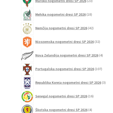
Maroko nogometni dresi SP 2026
23
izdelkov
18
Mehika nogometni dresi SP 2026
18
izdelkov
42
Nemčija nogometni dresi SP 2026
42
izdelkov
32
Nizozemska nogometni dresi SP 2026
32
izdelkov
4
Nova Zelandija nogometni dresi SP 2026
4
izdelki
107
Portugalska nogometni dresi SP 2026
107
izdelko
3
Republika Koreja nogometni dresi SP 2026
3
izdelk
16
Senegal nogometni dresi SP 2026
16
izdelkov
4
Škotska nogometni dresi SP 2026
4
izdelki