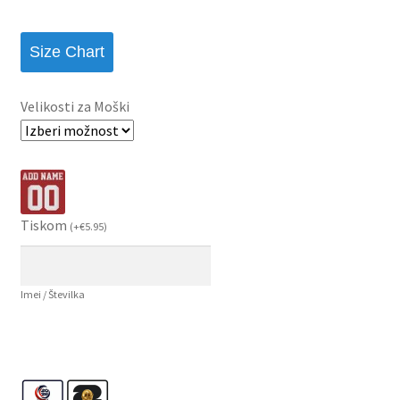
Size Chart
Velikosti za Moški
Tiskom
(
+
€
5.95
)
Imei / Številka