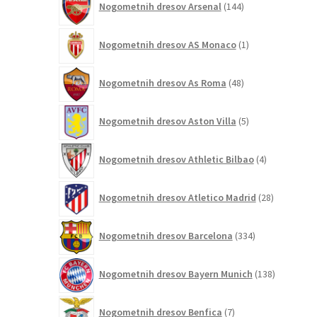
Nogometnih dresov Arsenal
144
izdelkov
1
Nogometnih dresov AS Monaco
1
izdelek
48
Nogometnih dresov As Roma
48
izdelkov
5
Nogometnih dresov Aston Villa
5
izdelkov
4
Nogometnih dresov Athletic Bilbao
4
izdelki
28
Nogometnih dresov Atletico Madrid
28
izdelkov
334
Nogometnih dresov Barcelona
334
izdelkov
138
Nogometnih dresov Bayern Munich
138
izdelkov
7
Nogometnih dresov Benfica
7