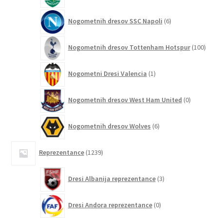
6
Nogometnih dresov SSC Napoli
6
izdelkov
100
Nogometnih dresov Tottenham Hotspur
100
izde
1
Nogometni Dresi Valencia
1
izdelek
0
Nogometnih dresov West Ham United
0
izdelkov
6
Nogometnih dresov Wolves
6
izdelkov
1239
Reprezentance
1239
izdelkov
3
Dresi Albanija reprezentance
3
izdelki
0
Dresi Andora reprezentance
0
izdelkov