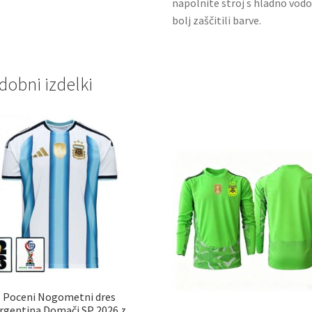
napolnite stroj s hladno vodo
bolj zaščitili barve.
dobni izdelki
Poceni Nogometni dres
rgentina Domači SP 2026 z