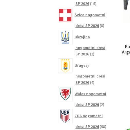
19
SP 2026
19
izdelkov
Švica nogometni
8
dresi SP 2026
8
izdelkov
Ukrajina
Ku
nogometni dresi
Arg
2
SP 2026
2
izdelka
Urugvaj
nogometni dresi
4
SP 2026
4
izdelki
Wales nogometni
2
dresi SP 2026
2
izdelka
ZDA nogometni
98
dresi SP 2026
98