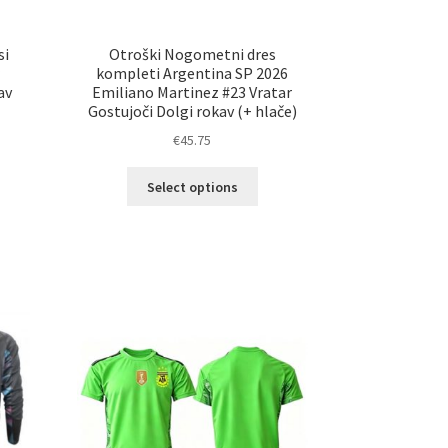
si
Otroški Nogometni dres
r
kompleti Argentina SP 2026
av
Emiliano Martinez #23 Vratar
Gostujoči Dolgi rokav (+ hlače)
€
45.75
Ta
elek
Select options
izdelek
a
ima
č
več
ičic.
različic.
nosti
Možnosti
ko
lahko
erete
izberete
na
ani
strani
elka
izdelka