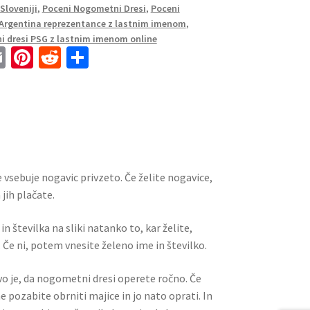
Sloveniji
,
Poceni Nogometni Dresi
,
Poceni
Argentina reprezentance z lastnim imenom
,
 dresi PSG z lastnim imenom online
E
Pi
R
S
m
nt
e
h
ai
er
d
ar
l
es
di
e
t
t
 vsebuje nogavic privzeto. Če želite nogavice,
jih plačate.
n številka na sliki natanko to, kar želite,
 Če ni, potem vnesite želeno ime in številko.
ivo je, da nogometni dresi operete ročno. Če
ne pozabite obrniti majice in jo nato oprati. In