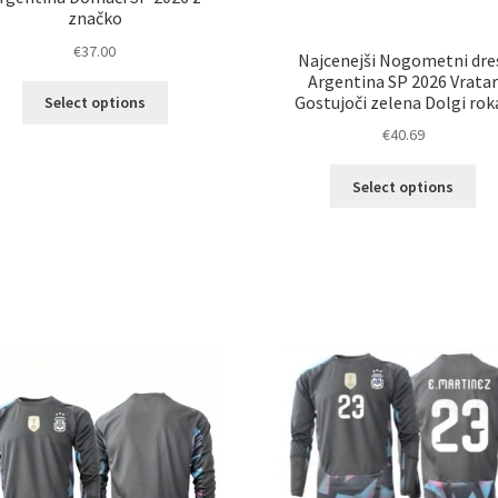
značko
€
37.00
Najcenejši Nogometni dre
Argentina SP 2026 Vrata
Ta
Gostujoči zelena Dolgi rok
Select options
izdelek
€
40.69
ima
več
Ta
Select options
različic.
izd
Možnosti
im
lahko
ve
izberete
razl
na
Mož
strani
lah
izdelka
izb
na
str
izd