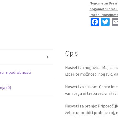
Nogometni Dresi 
Rokav
nogometni dresi 
+
Poceni Nogometni
Kratke
Fa
T
hlače
ce
wi
količina
b
tt
o
er
Opis
o
s
k
Nasveti za nogavice: Majica ne
atne podrobnosti
izberite možnosti nogavic, da 
Nasveti za tiskom: Če sta ime i
ja (0)
vam tega ni treba več vnašati.
Nasveti za pranje: Priporočlj
želite uporabiti pralni stroj, 