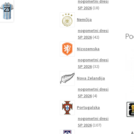
nogometni dresi
18
SP 2026
18
izdelkov
Nemčija
nogometni dresi
Po
42
SP 2026
42
izdelkov
Nizozemska
nogometni dresi
32
SP 2026
32
izdelkov
Nova Zelandija
nogometni dresi
4
SP 2026
4
izdelki
Portugalska
nogometni dresi
107
SP 2026
107
izdelkov
A