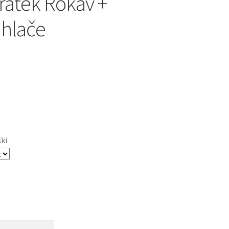
ratek Rokav +
 hlače
ški