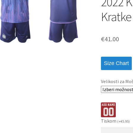
2022 K
Kratke
€
41.00
Size Chart
Velikosti za Mo
Tiskom
(
+
€
5.95
)