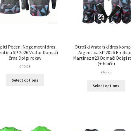
piti Poceni Nogometni dres
Otroški Vratarski dres komp
entina SP 2026 Vratar Domači
Argentina SP 2026 Emilia
črna Dolgi rokav
Martinez #23 Domači Dolgi r
(+ hlače)
€
40.69
€
45.75
Ta
Select options
Ta
izdelek
Select options
izd
ima
im
več
ve
različic.
razl
Možnosti
Mož
lahko
lah
izberete
izb
na