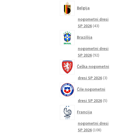
izdelkov
Belgija
nogometni dresi
43
SP 2026
43
izdelkov
Brazilija
nogometni dresi
92
SP 2026
92
izdelkov
Češka nogometni
3
dresi SP 2026
3
izdelki
Čile nogometni
5
dresi SP 2026
5
izdelkov
Francija
nogometni dresi
108
SP 2026
108