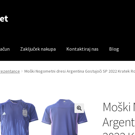
et
račun
Zaključek nakupa
Kontaktiraj nas
Blog
čun
Trgovina
Zaključek nakupa
prezentance
Moški Nogometni dresi Argentina Gostujoči SP 2022 Kratek Ro
Moški 
Argent