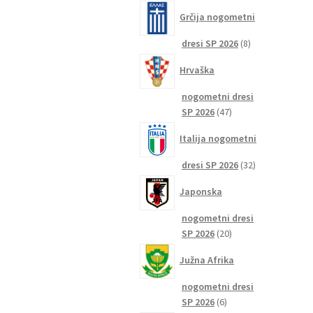
izdelkov
Grčija nogometni
8
dresi SP 2026
8
izdelkov
Hrvaška
nogometni dresi
47
SP 2026
47
izdelkov
Italija nogometni
32
dresi SP 2026
32
izdelkov
Japonska
nogometni dresi
20
SP 2026
20
izdelkov
Južna Afrika
nogometni dresi
6
SP 2026
6