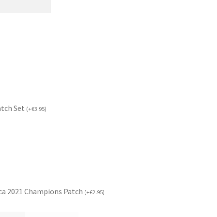
atch Set
(
+
€
3.95
)
ca 2021 Champions Patch
(
+
€
2.95
)