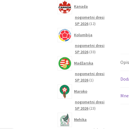
izdelkov
Kanada
nogometni dresi
12
SP 2026
12
izdelkov
Kolumbija
nogometni dresi
33
SP 2026
33
izdelkov
Opi
Madžarska
nogometni dresi
Dod
1
SP 2026
1
izdelek
Maroko
Mnen
nogometni dresi
23
SP 2026
23
izdelkov
Mehika