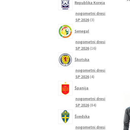
Republika Koreja
nogometni dresi
3
SP 2026
3
izdelki
Senegal
nogometni dresi
16
SP 2026
16
izdelkov
Škotska
nogometni dresi
4
SP 2026
4
izdelki
Španija
nogometni dresi
84
SP 2026
84
izdelkov
Švedska
nogometni dresi