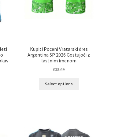
leti
Kupiti Poceni Vratarski dres
no
Argentina SP 2026 Gostujoči z
okav
lastnim imenom
€
38.69
Ta
Select options
izdelek
elek
ima
a
več
č
različic.
ičic.
Možnosti
nosti
lahko
ko
izberete
erete
na