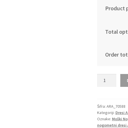
Product p
Total opt
Order tot
Moški
Nogometni
dresi
Argentina
Gostujoči
Šifra:
ARA_70588
Kategoriji:
Dresi 
SP
Oznake:
Moški No
2022
nogometni dresi 
Kratek