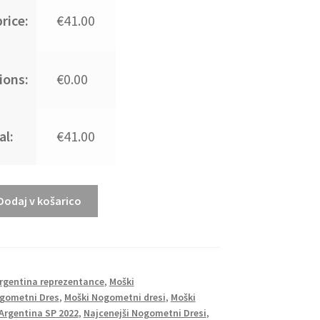
rice:
€41.00
ions:
€0.00
al:
€41.00
Dodaj v košarico
Argentina reprezentance
,
Moški
gometni Dres
,
Moški Nogometni dresi
,
Moški
Argentina SP 2022
,
Najcenejši Nogometni Dresi
,