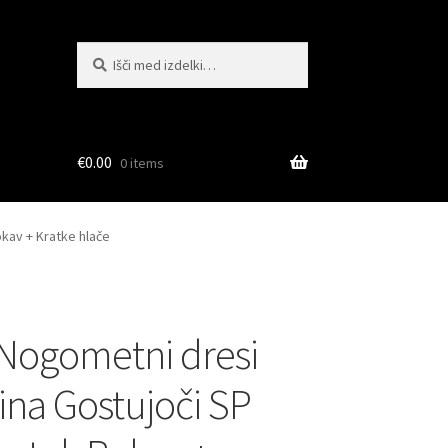
Išči:
Iskanje
€
0.00
0 items
kav + Kratke hlače
Nogometni dresi
ina Gostujoči SP