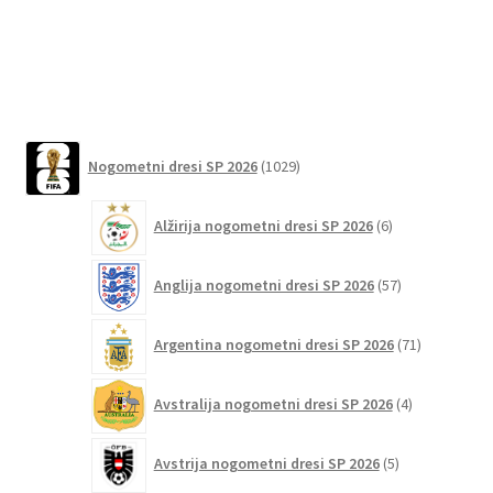
različic.
Možnosti
lahko
izberete
na
1029
strani
Nogometni dresi SP 2026
1029
izdelkov
izdelka
6
Alžirija nogometni dresi SP 2026
6
izdelkov
57
Anglija nogometni dresi SP 2026
57
izdelkov
71
Argentina nogometni dresi SP 2026
71
izdelkov
4
Avstralija nogometni dresi SP 2026
4
izdelki
5
Avstrija nogometni dresi SP 2026
5
izdelkov