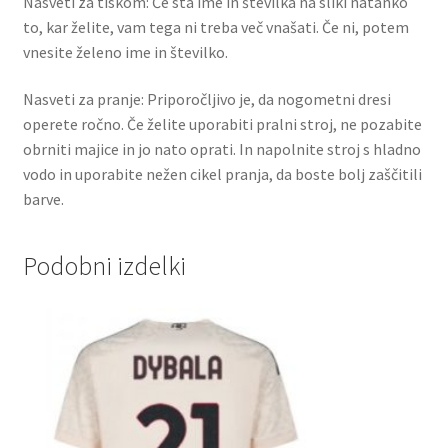
Nasveti za tiskom: Če sta ime in številka na sliki natanko
to, kar želite, vam tega ni treba več vnašati. Če ni, potem
vnesite želeno ime in številko.
Nasveti za pranje: Priporočljivo je, da nogometni dresi
operete ročno. Če želite uporabiti pralni stroj, ne pozabite
obrniti majice in jo nato oprati. In napolnite stroj s hladno
vodo in uporabite nežen cikel pranja, da boste bolj zaščitili
barve.
Podobni izdelki