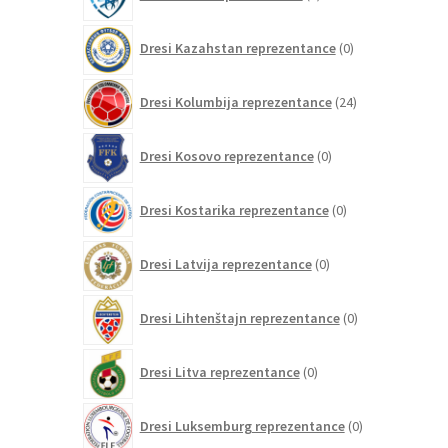
izdelkov
0
Dresi Kazahstan reprezentance
0
izdelkov
24
Dresi Kolumbija reprezentance
24
izdelkov
0
Dresi Kosovo reprezentance
0
izdelkov
0
Dresi Kostarika reprezentance
0
izdelkov
0
Dresi Latvija reprezentance
0
izdelkov
0
Dresi Lihtenštajn reprezentance
0
izdelkov
0
Dresi Litva reprezentance
0
izdelkov
0
Dresi Luksemburg reprezentance
0
izdelkov