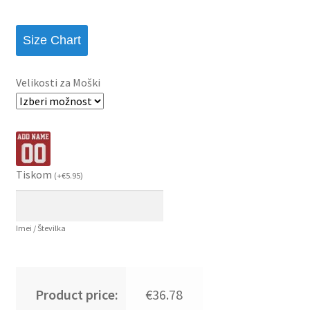
Size Chart
Velikosti za Moški
Tiskom
(
+
€
5.95
)
Imei / Številka
Product price:
€36.78