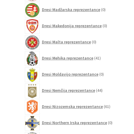
0
Dresi Madžarska reprezentance
0
izdelkov
0
Dresi Makedonija reprezentance
0
izdelkov
0
Dresi Malta reprezentance
0
izdelkov
41
Dresi Mehika reprezentance
41
izdelkov
0
Dresi Moldavijo reprezentance
0
izdelkov
44
Dresi Nemčija reprezentance
44
izdelkov
61
Dresi Nizozemska reprezentance
61
izdelkov
0
Dresi Northern Irska reprezentance
0
izdelkov