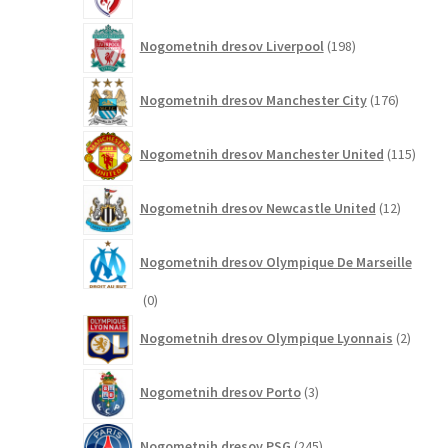
izdelkov
198
Nogometnih dresov Liverpool
198
izdelkov
176
Nogometnih dresov Manchester City
176
izdelkov
115
Nogometnih dresov Manchester United
115
izdel
12
Nogometnih dresov Newcastle United
12
izdelkov
Nogometnih dresov Olympique De Marseille
0
0
izdelkov
2
Nogometnih dresov Olympique Lyonnais
2
izdelk
3
Nogometnih dresov Porto
3
izdelki
245
Nogometnih dresov PSG
245