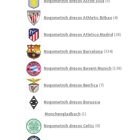
Nogometnih dresov Aston Villa
5
izdelkov
4
Nogometnih dresov Athletic Bilbao
4
izdelki
28
Nogometnih dresov Atletico Madrid
28
izdelkov
334
Nogometnih dresov Barcelona
334
izdelkov
138
Nogometnih dresov Bayern Munich
138
izdelkov
7
Nogometnih dresov Benfica
7
izdelkov
Nogometnih dresov Borussia
1
Monchengladbach
1
izdelek
0
Nogometnih dresov Celtic
0
izdelkov
161