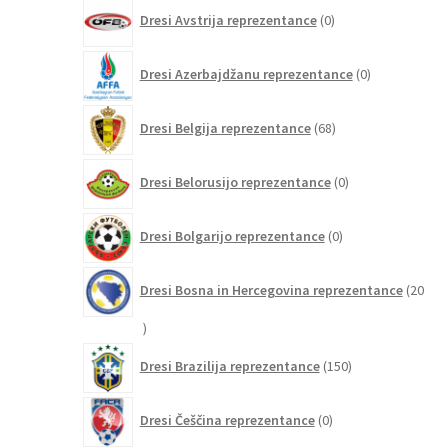
0
Dresi Avstrija reprezentance
0
izdelkov
0
Dresi Azerbajdžanu reprezentance
0
izdelkov
68
Dresi Belgija reprezentance
68
izdelkov
0
Dresi Belorusijo reprezentance
0
izdelkov
0
Dresi Bolgarijo reprezentance
0
izdelkov
Dresi Bosna in Hercegovina reprezentance
20
20
izdelkov
150
Dresi Brazilija reprezentance
150
izdelkov
0
Dresi Češčina reprezentance
0
izdelkov