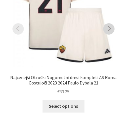
Najcenejši Otroški Nogometni dresi kompleti AS Roma
Naj
Gostujoči 2023 2024 Paulo Dybala 21
€
33.25
Ta
Select options
izdelek
ima
več