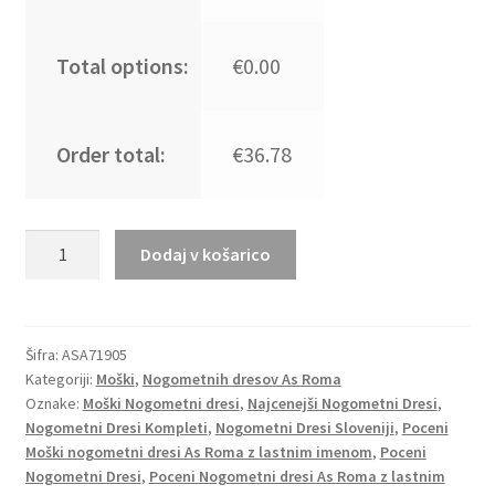
Total options:
€0.00
Order total:
€36.78
Moški
Dodaj v košarico
Nogometni
dresi
AS
Roma
Šifra:
ASA71905
Kategoriji:
Moški
,
Nogometnih dresov As Roma
Domači
Oznake:
Moški Nogometni dresi
,
Najcenejši Nogometni Dresi
,
22-
Nogometni Dresi Kompleti
,
Nogometni Dresi Sloveniji
,
Poceni
23
Moški nogometni dresi As Roma z lastnim imenom
,
Poceni
Kratek
Nogometni Dresi
,
Poceni Nogometni dresi As Roma z lastnim
Rokav