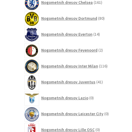
Nogometnih dresov Chelsea
161
izdelkov
80
Nogometnih dresov Dortmund
80
izdelkov
14
Nogometnih dresov Everton
14
izdelkov
2
Nogometnih dresov Feyenoord
2
izdelka
116
Nogometnih dresov Inter Milan
116
izdelkov
41
Nogometnih dresov Juventus
41
izdelkov
0
Nogometnih dresov Lazio
0
izdelkov
0
Nogometnih dresov Leicester City
0
izdelkov
0
Nogometnih dresov Lille OSC
0