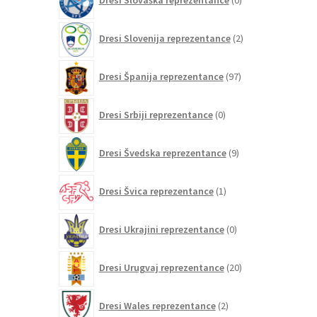
Dresi Slovaška reprezentance
0
izdelkov
2
Dresi Slovenija reprezentance
2
izdelka
97
Dresi Španija reprezentance
97
izdelkov
0
Dresi Srbiji reprezentance
0
izdelkov
9
Dresi Švedska reprezentance
9
izdelkov
1
Dresi Švica reprezentance
1
izdelek
0
Dresi Ukrajini reprezentance
0
izdelkov
20
Dresi Urugvaj reprezentance
20
izdelkov
2
Dresi Wales reprezentance
2
izdelka