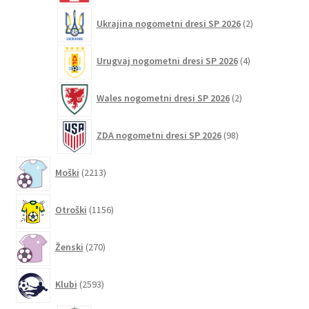
2
Ukrajina nogometni dresi SP 2026
2
izdelka
4
Urugvaj nogometni dresi SP 2026
4
izdelki
2
Wales nogometni dresi SP 2026
2
izdelka
98
ZDA nogometni dresi SP 2026
98
izdelkov
2213
Moški
2213
izdelkov
1156
Otroški
1156
izdelkov
270
Ženski
270
izdelkov
2593
Klubi
2593
izdelkov