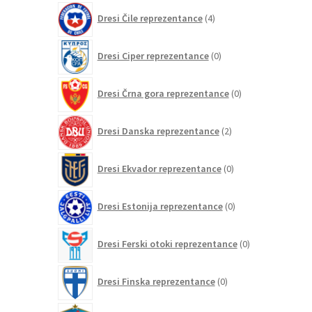
4
Dresi Čile reprezentance
4
izdelki
0
Dresi Ciper reprezentance
0
izdelkov
0
Dresi Črna gora reprezentance
0
izdelkov
2
Dresi Danska reprezentance
2
izdelka
0
Dresi Ekvador reprezentance
0
izdelkov
0
Dresi Estonija reprezentance
0
izdelkov
0
Dresi Ferski otoki reprezentance
0
izdelkov
0
Dresi Finska reprezentance
0
izdelkov
148