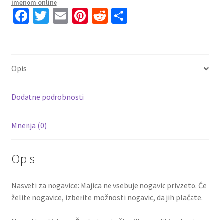
imenom online
+
Fa
T
E
Pi
R
S
Kratke
ce
wi
m
nt
e
h
hlače
b
tt
ai
er
d
ar
J.JESUS
o
er
l
es
di
e
5
Opis
količina
o
t
t
k
Dodatne podrobnosti
Mnenja (0)
Opis
Nasveti za nogavice: Majica ne vsebuje nogavic privzeto. Če
želite nogavice, izberite možnosti nogavic, da jih plačate.