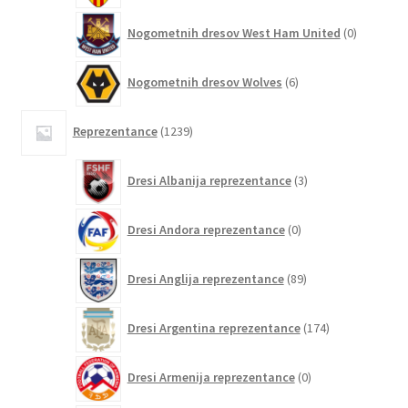
0
Nogometnih dresov West Ham United
0
izdelkov
6
Nogometnih dresov Wolves
6
izdelkov
1239
Reprezentance
1239
izdelkov
3
Dresi Albanija reprezentance
3
izdelki
0
Dresi Andora reprezentance
0
izdelkov
89
Dresi Anglija reprezentance
89
izdelkov
174
Dresi Argentina reprezentance
174
izdelkov
0
Dresi Armenija reprezentance
0
izdelkov