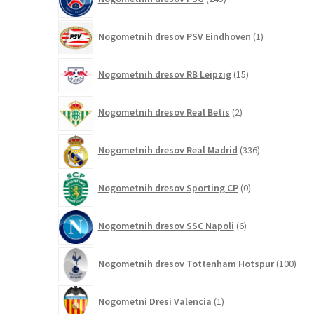
izdelkov
1
Nogometnih dresov PSV Eindhoven
1
izdelek
15
Nogometnih dresov RB Leipzig
15
izdelkov
2
Nogometnih dresov Real Betis
2
izdelka
336
Nogometnih dresov Real Madrid
336
izdelkov
0
Nogometnih dresov Sporting CP
0
izdelkov
6
Nogometnih dresov SSC Napoli
6
izdelkov
100
Nogometnih dresov Tottenham Hotspur
100
izde
1
Nogometni Dresi Valencia
1
izdelek