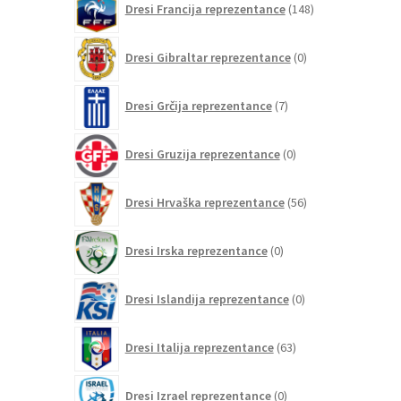
Dresi Francija reprezentance
148
izdelkov
0
Dresi Gibraltar reprezentance
0
izdelkov
7
Dresi Grčija reprezentance
7
izdelkov
0
Dresi Gruzija reprezentance
0
izdelkov
56
Dresi Hrvaška reprezentance
56
izdelkov
0
Dresi Irska reprezentance
0
izdelkov
0
Dresi Islandija reprezentance
0
izdelkov
63
Dresi Italija reprezentance
63
izdelkov
0
Dresi Izrael reprezentance
0