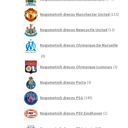
izdelkov
115
Nogometnih dresov Manchester United
115
izdel
12
Nogometnih dresov Newcastle United
12
izdelkov
Nogometnih dresov Olympique De Marseille
0
0
izdelkov
2
Nogometnih dresov Olympique Lyonnais
2
izdelk
3
Nogometnih dresov Porto
3
izdelki
245
Nogometnih dresov PSG
245
izdelkov
1
Nogometnih dresov PSV Eindhoven
1
izdelek
15