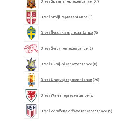
Dresi Španija reprezentance
97
izdelkov
0
Dresi Srbiji reprezentance
0
izdelkov
9
Dresi Švedska reprezentance
9
izdelkov
1
Dresi Švica reprezentance
1
izdelek
0
Dresi Ukrajini reprezentance
0
izdelkov
20
Dresi Urugvaj reprezentance
20
izdelkov
2
Dresi Wales reprezentance
2
izdelka
5
Dresi Združene države reprezentance
5
izdelkov