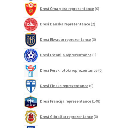
0
Dresi Črna gora reprezentance
0
izdelkov
2
Dresi Danska reprezentance
2
izdelka
0
Dresi Ekvador reprezentance
0
izdelkov
0
Dresi Estonija reprezentance
0
izdelkov
0
Dresi Ferski otoki reprezentance
0
izdelkov
0
Dresi Finska reprezentance
0
izdelkov
148
Dresi Francija reprezentance
148
izdelkov
0
Dresi Gibraltar reprezentance
0
izdelkov