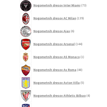
73
Nogometnih dresov Inter Miami
73
izdelkov
139
Nogometnih dresov AC Milan
139
izdelkov
6
Nogometnih dresov Ajax
6
izdelkov
144
Nogometnih dresov Arsenal
144
izdelkov
1
Nogometnih dresov AS Monaco
1
izdelek
48
Nogometnih dresov As Roma
48
izdelkov
5
Nogometnih dresov Aston Villa
5
izdelkov
4
Nogometnih dresov Athletic Bilbao
4
izdelki
28