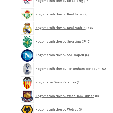
Nogometnih dresov RB Leipzig
15
izdelkov
2
Nogometnih dresov Real Betis
2
izdelka
336
Nogometnih dresov Real Madrid
336
izdelkov
0
Nogometnih dresov Sporting CP
0
izdelkov
6
Nogometnih dresov SSC Napoli
6
izdelkov
100
Nogometnih dresov Tottenham Hotspur
100
izde
1
Nogometni Dresi Valencia
1
izdelek
0
Nogometnih dresov West Ham United
0
izdelkov
6
Nogometnih dresov Wolves
6
izdelkov