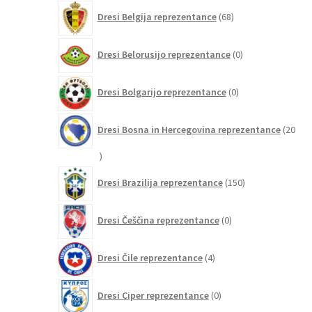
68
Dresi Belgija reprezentance
68
izdelkov
0
Dresi Belorusijo reprezentance
0
izdelkov
0
Dresi Bolgarijo reprezentance
0
izdelkov
Dresi Bosna in Hercegovina reprezentance
20
20
izdelkov
150
Dresi Brazilija reprezentance
150
izdelkov
0
Dresi Češčina reprezentance
0
izdelkov
4
Dresi Čile reprezentance
4
izdelki
0
Dresi Ciper reprezentance
0
izdelkov