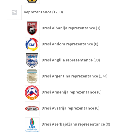
1239
Reprezentance
1239
izdelkov
3
Dresi Albanija reprezentance
3
izdelki
0
Dresi Andora reprezentance
0
izdelkov
89
Dresi Anglija reprezentance
89
izdelkov
174
Dresi Argentina reprezentance
174
izdelkov
0
Dresi Armenija reprezentance
0
izdelkov
0
Dresi Avstrija reprezentance
0
izdelkov
0
Dresi Azerbajdžanu reprezentance
0
izdelkov