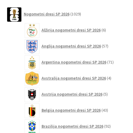
več
različic.
1029
Nogometni dresi SP 2026
1029
izdelkov
Možnosti
lahko
6
Alžirija nogometni dresi SP 2026
6
izberete
izdelkov
na
57
Anglija nogometni dresi SP 2026
57
strani
izdelkov
izdelka
71
Argentina nogometni dresi SP 2026
71
izdelkov
4
Avstralija nogometni dresi SP 2026
4
izdelki
5
Avstrija nogometni dresi SP 2026
5
izdelkov
43
Belgija nogometni dresi SP 2026
43
izdelkov
92
Brazilija nogometni dresi SP 2026
92
izdelkov