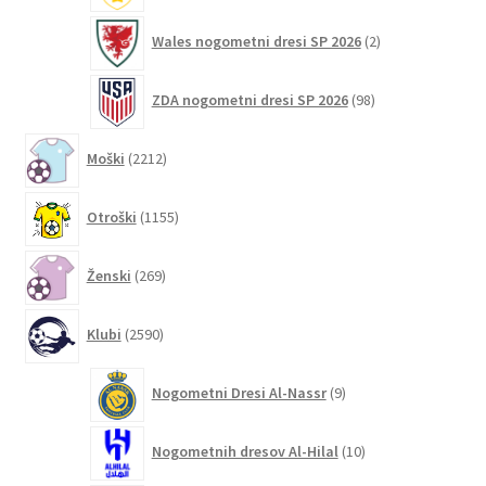
2
Wales nogometni dresi SP 2026
2
izdelka
98
ZDA nogometni dresi SP 2026
98
izdelkov
2212
Moški
2212
izdelkov
1155
Otroški
1155
izdelkov
269
Ženski
269
izdelkov
2590
Klubi
2590
izdelkov
9
Nogometni Dresi Al-Nassr
9
izdelkov
10
Nogometnih dresov Al-Hilal
10
izdelkov