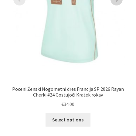
Poceni Ženski Nogometni dres Francija SP 2026 Rayan
Po
Cherki #24 Gostujoči Kratek rokav
€
34.00
Ta
Select options
izdelek
ima