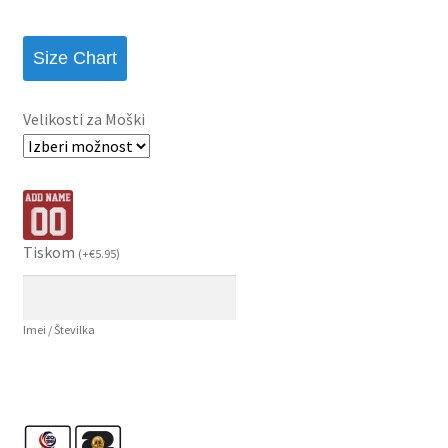
Size Chart
Velikosti za Moški
Tiskom
(
+
€
5.95
)
Imei / Številka