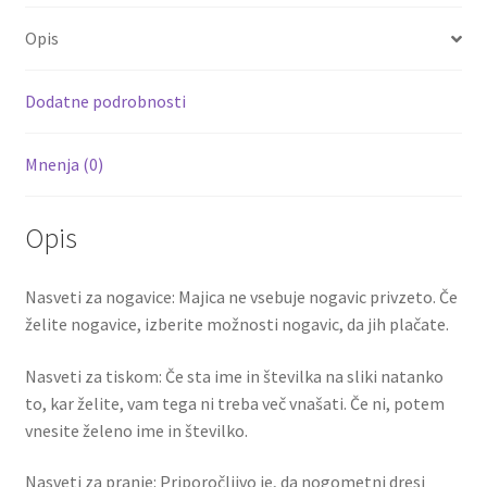
o
er
l
es
di
e
količina
Opis
o
t
t
k
Dodatne podrobnosti
Mnenja (0)
Opis
Nasveti za nogavice: Majica ne vsebuje nogavic privzeto. Če
želite nogavice, izberite možnosti nogavic, da jih plačate.
Nasveti za tiskom: Če sta ime in številka na sliki natanko
to, kar želite, vam tega ni treba več vnašati. Če ni, potem
vnesite želeno ime in številko.
Nasveti za pranje: Priporočljivo je, da nogometni dresi