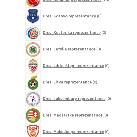
izdelkov
0
Dresi Kosovo reprezentance
0
izdelkov
0
Dresi Kostarika reprezentance
0
izdelkov
0
Dresi Latvija reprezentance
0
izdelkov
0
Dresi Lihtenštajn reprezentance
0
izdelkov
0
Dresi Litva reprezentance
0
izdelkov
0
Dresi Luksemburg reprezentance
0
izdelkov
0
Dresi Madžarska reprezentance
0
izdelkov
0
Dresi Makedonija reprezentance
0
izdelkov