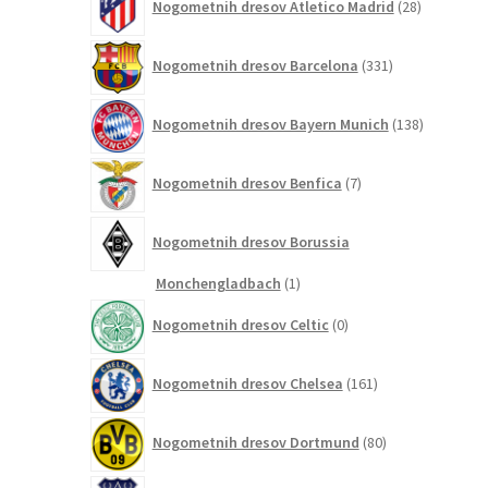
Nogometnih dresov Atletico Madrid
28
izdelkov
331
Nogometnih dresov Barcelona
331
izdelkov
138
Nogometnih dresov Bayern Munich
138
izdelkov
7
Nogometnih dresov Benfica
7
izdelkov
Nogometnih dresov Borussia
1
Monchengladbach
1
izdelek
0
Nogometnih dresov Celtic
0
izdelkov
161
Nogometnih dresov Chelsea
161
izdelkov
80
Nogometnih dresov Dortmund
80
izdelkov
14