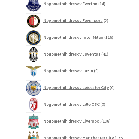
Nogometnih dresov Everton
14
izdelkov
2
Nogometnih dresov Feyenoord
2
izdelka
116
Nogometnih dresov Inter Milan
116
izdelkov
41
Nogometnih dresov Juventus
41
izdelkov
0
Nogometnih dresov Lazio
0
izdelkov
0
Nogometnih dresov Leicester City
0
izdelkov
0
Nogometnih dresov Lille OSC
0
izdelkov
198
Nogometnih dresov Liverpool
198
izdelkov
176
Nogometnih dresov Manchester City
176