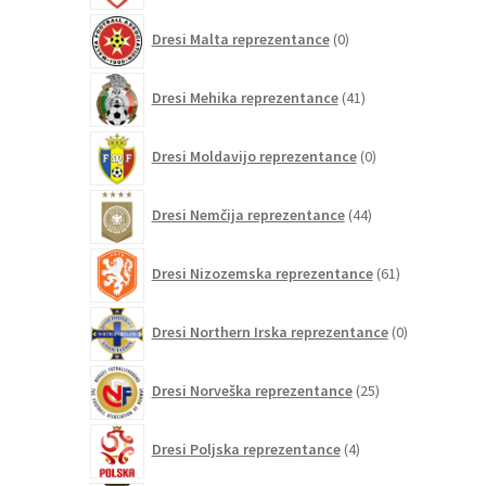
0
Dresi Malta reprezentance
0
izdelkov
41
Dresi Mehika reprezentance
41
izdelkov
0
Dresi Moldavijo reprezentance
0
izdelkov
44
Dresi Nemčija reprezentance
44
izdelkov
61
Dresi Nizozemska reprezentance
61
izdelkov
0
Dresi Northern Irska reprezentance
0
izdelkov
25
Dresi Norveška reprezentance
25
izdelkov
4
Dresi Poljska reprezentance
4
izdelki