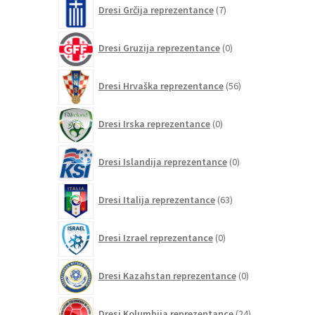
7
Dresi Grčija reprezentance
7
izdelkov
0
Dresi Gruzija reprezentance
0
izdelkov
56
Dresi Hrvaška reprezentance
56
izdelkov
0
Dresi Irska reprezentance
0
izdelkov
0
Dresi Islandija reprezentance
0
izdelkov
63
Dresi Italija reprezentance
63
izdelkov
0
Dresi Izrael reprezentance
0
izdelkov
0
Dresi Kazahstan reprezentance
0
izdelkov
24
Dresi Kolumbija reprezentance
24