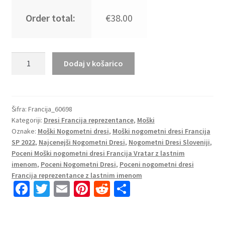
Order total:
€38.00
Moški
Dodaj v košarico
Nogometni
dresi
Francija
Domači
Šifra:
Francija_60698
Kategoriji:
Dresi Francija reprezentance
,
Moški
SP
Oznake:
Moški Nogometni dresi
,
Moški nogometni dresi Francija
2022
SP 2022
,
Najcenejši Nogometni Dresi
,
Nogometni Dresi Sloveniji
,
Kratek
Poceni Moški nogometni dresi Francija Vratar z lastnim
Rokav
imenom
,
Poceni Nogometni Dresi
,
Poceni nogometni dresi
+
Francija reprezentance z lastnim imenom
Kratke
Fa
T
E
Pi
R
S
hlače
ce
wi
m
nt
e
h
HENRY
b
tt
ai
er
d
ar
14