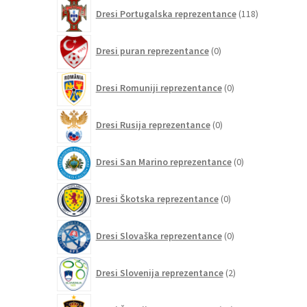
118
Dresi Portugalska reprezentance
118
izdelkov
0
Dresi puran reprezentance
0
izdelkov
0
Dresi Romuniji reprezentance
0
izdelkov
0
Dresi Rusija reprezentance
0
izdelkov
0
Dresi San Marino reprezentance
0
izdelkov
0
Dresi Škotska reprezentance
0
izdelkov
0
Dresi Slovaška reprezentance
0
izdelkov
2
Dresi Slovenija reprezentance
2
izdelka
97