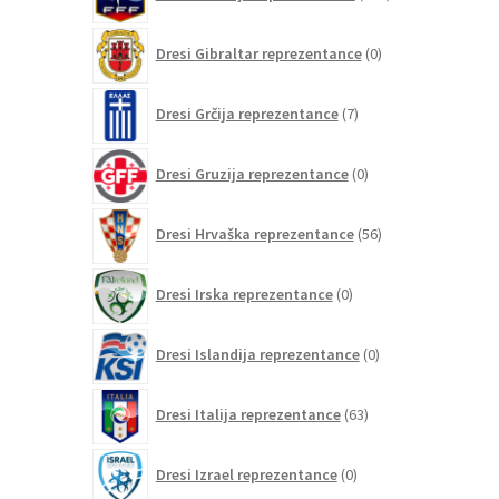
izdelkov
0
Dresi Gibraltar reprezentance
0
izdelkov
7
Dresi Grčija reprezentance
7
izdelkov
0
Dresi Gruzija reprezentance
0
izdelkov
56
Dresi Hrvaška reprezentance
56
izdelkov
0
Dresi Irska reprezentance
0
izdelkov
0
Dresi Islandija reprezentance
0
izdelkov
63
Dresi Italija reprezentance
63
izdelkov
0
Dresi Izrael reprezentance
0
izdelkov