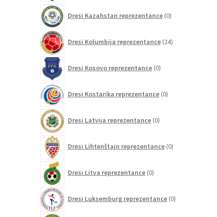
0
Dresi Kazahstan reprezentance
0
izdelkov
24
Dresi Kolumbija reprezentance
24
izdelkov
0
Dresi Kosovo reprezentance
0
izdelkov
0
Dresi Kostarika reprezentance
0
izdelkov
0
Dresi Latvija reprezentance
0
izdelkov
0
Dresi Lihtenštajn reprezentance
0
izdelkov
0
Dresi Litva reprezentance
0
izdelkov
0
Dresi Luksemburg reprezentance
0
izdelkov