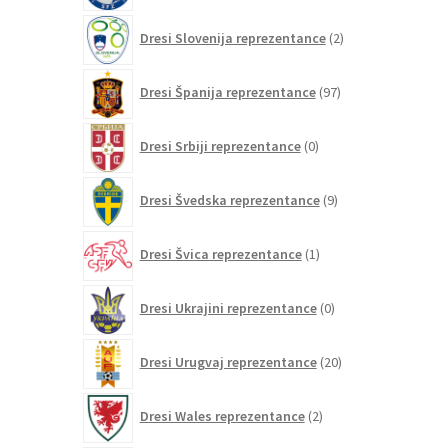
2
Dresi Slovenija reprezentance
2
izdelka
97
Dresi Španija reprezentance
97
izdelkov
0
Dresi Srbiji reprezentance
0
izdelkov
9
Dresi Švedska reprezentance
9
izdelkov
1
Dresi Švica reprezentance
1
izdelek
0
Dresi Ukrajini reprezentance
0
izdelkov
20
Dresi Urugvaj reprezentance
20
izdelkov
2
Dresi Wales reprezentance
2
izdelka