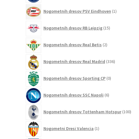
1
Nogometnih dresov PSV Eindhoven
1
izdelek
15
Nogometnih dresov RB Leipzig
15
izdelkov
2
Nogometnih dresov Real Betis
2
izdelka
336
Nogometnih dresov Real Madrid
336
izdelkov
0
Nogometnih dresov Sporting CP
0
izdelkov
6
Nogometnih dresov SSC Napoli
6
izdelkov
100
Nogometnih dresov Tottenham Hotspur
100
izde
1
Nogometni Dresi Valencia
1
izdelek