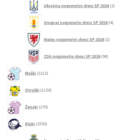
2
Ukrajina nogometni dresi SP 2026
2
izdelka
4
Urugvaj nogometni dresi SP 2026
4
izdelki
2
Wales nogometni dresi SP 2026
2
izdelka
98
ZDA nogometni dresi SP 2026
98
izdelkov
2213
Moški
2213
izdelkov
1156
Otroški
1156
izdelkov
270
Ženski
270
izdelkov
2593
Klubi
2593
izdelkov
9