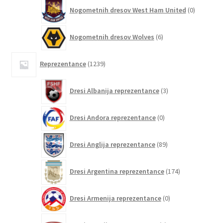
0
Nogometnih dresov West Ham United
0
izdelkov
6
Nogometnih dresov Wolves
6
izdelkov
1239
Reprezentance
1239
izdelkov
3
Dresi Albanija reprezentance
3
izdelki
0
Dresi Andora reprezentance
0
izdelkov
89
Dresi Anglija reprezentance
89
izdelkov
174
Dresi Argentina reprezentance
174
izdelkov
0
Dresi Armenija reprezentance
0
izdelkov
0