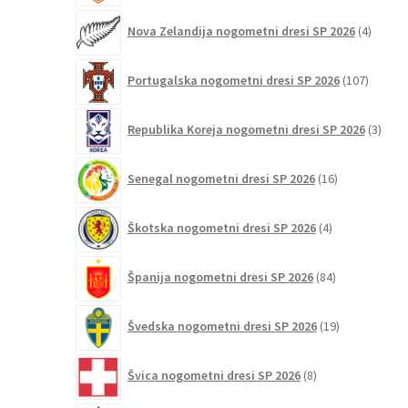
4
Nova Zelandija nogometni dresi SP 2026
4
izdelki
107
Portugalska nogometni dresi SP 2026
107
izdelko
3
Republika Koreja nogometni dresi SP 2026
3
izdelk
16
Senegal nogometni dresi SP 2026
16
izdelkov
4
Škotska nogometni dresi SP 2026
4
izdelki
84
Španija nogometni dresi SP 2026
84
izdelkov
19
Švedska nogometni dresi SP 2026
19
izdelkov
8
Švica nogometni dresi SP 2026
8
izdelkov