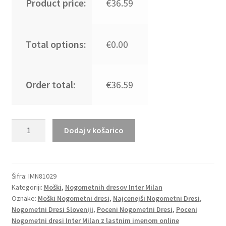
Product price:
€36.59
Total options:
€0.00
Order total:
€36.59
Moški
Dodaj v košarico
Nogometni
dresi
Inter
Milan
Šifra:
IMN81029
Kategoriji:
Moški
,
Nogometnih dresov Inter Milan
Domači
Oznake:
Moški Nogometni dresi
,
Najcenejši Nogometni Dresi
,
2023
Nogometni Dresi Sloveniji
,
Poceni Nogometni Dresi
,
Poceni
Kratek
Nogometni dresi Inter Milan z lastnim imenom online
Rokav