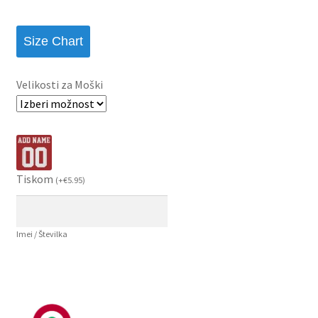
Size Chart
Velikosti za Moški
Tiskom
(
+
€
5.95
)
Imei / Številka