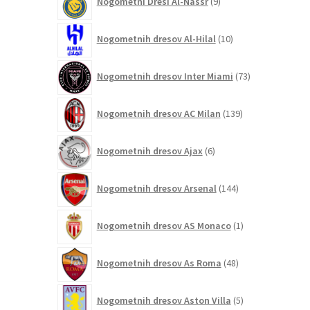
Nogometni Dresi Al-Nassr
9
izdelkov
10
Nogometnih dresov Al-Hilal
10
izdelkov
73
Nogometnih dresov Inter Miami
73
izdelkov
139
Nogometnih dresov AC Milan
139
izdelkov
6
Nogometnih dresov Ajax
6
izdelkov
144
Nogometnih dresov Arsenal
144
izdelkov
1
Nogometnih dresov AS Monaco
1
izdelek
48
Nogometnih dresov As Roma
48
izdelkov
5
Nogometnih dresov Aston Villa
5
izdelkov