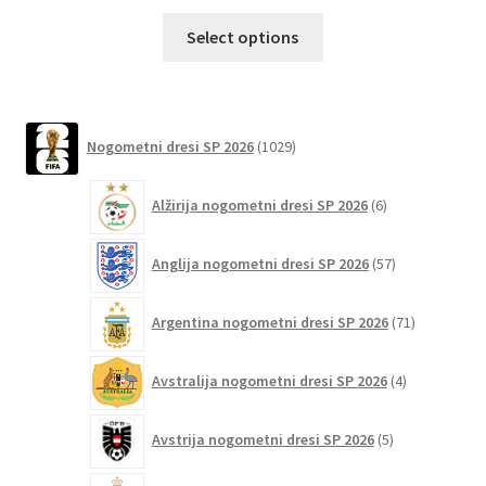
Ta
Select options
izdelek
ima
več
različic.
1029
Nogometni dresi SP 2026
1029
izdelkov
Možnosti
lahko
6
Alžirija nogometni dresi SP 2026
6
izberete
izdelkov
na
57
Anglija nogometni dresi SP 2026
57
strani
izdelkov
izdelka
71
Argentina nogometni dresi SP 2026
71
izdelkov
4
Avstralija nogometni dresi SP 2026
4
izdelki
5
Avstrija nogometni dresi SP 2026
5
izdelkov
43