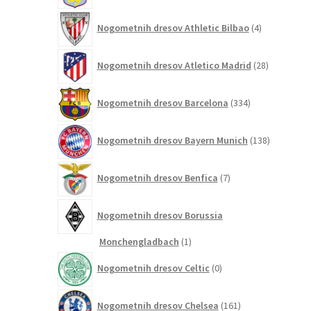
4
Nogometnih dresov Athletic Bilbao
4
izdelki
28
Nogometnih dresov Atletico Madrid
28
izdelkov
334
Nogometnih dresov Barcelona
334
izdelkov
138
Nogometnih dresov Bayern Munich
138
izdelkov
7
Nogometnih dresov Benfica
7
izdelkov
Nogometnih dresov Borussia
1
Monchengladbach
1
izdelek
0
Nogometnih dresov Celtic
0
izdelkov
161
Nogometnih dresov Chelsea
161