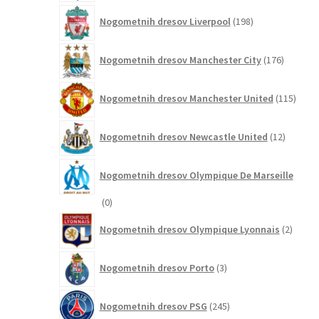
198
Nogometnih dresov Liverpool
198
izdelkov
176
Nogometnih dresov Manchester City
176
izdelkov
115
Nogometnih dresov Manchester United
115
izdel
12
Nogometnih dresov Newcastle United
12
izdelkov
Nogometnih dresov Olympique De Marseille
0
0
izdelkov
2
Nogometnih dresov Olympique Lyonnais
2
izdelk
3
Nogometnih dresov Porto
3
izdelki
245
Nogometnih dresov PSG
245
izdelkov