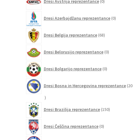
Dresi Avstrija reprezentance
0
izdelkov
0
Dresi Azerbajdžanu reprezentance
0
izdelkov
68
Dresi Belgija reprezentance
68
izdelkov
0
Dresi Belorusijo reprezentance
0
izdelkov
0
Dresi Bolgarijo reprezentance
0
izdelkov
Dresi Bosna in Hercegovina reprezentance
20
20
izdelkov
150
Dresi Brazilija reprezentance
150
izdelkov
0
Dresi Češčina reprezentance
0
izdelkov
4