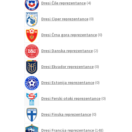
Dresi Čile reprezentance
4
izdelki
0
Dresi Ciper reprezentance
0
izdelkov
0
Dresi Črna gora reprezentance
0
izdelkov
2
Dresi Danska reprezentance
2
izdelka
0
Dresi Ekvador reprezentance
0
izdelkov
0
Dresi Estonija reprezentance
0
izdelkov
0
Dresi Ferski otoki reprezentance
0
izdelkov
0
Dresi Finska reprezentance
0
izdelkov
148
Dresi Francija reprezentance
148