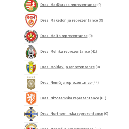
0
Dresi Madžarska reprezentance
0
izdelkov
0
Dresi Makedonija reprezentance
0
izdelkov
0
Dresi Malta reprezentance
0
izdelkov
41
Dresi Mehika reprezentance
41
izdelkov
0
Dresi Moldavijo reprezentance
0
izdelkov
44
Dresi Nemčija reprezentance
44
izdelkov
61
Dresi Nizozemska reprezentance
61
izdelkov
0
Dresi Northern Irska reprezentance
0
izdelkov
25