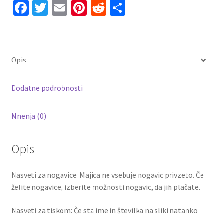
Fa
T
E
Pi
R
S
+
ce
wi
m
nt
e
h
Kratke
b
tt
ai
er
d
ar
hlače
PIROLA
o
er
l
es
di
e
Opis
31
o
t
t
količina
k
Dodatne podrobnosti
Mnenja (0)
Opis
Nasveti za nogavice: Majica ne vsebuje nogavic privzeto. Če
želite nogavice, izberite možnosti nogavic, da jih plačate.
Nasveti za tiskom: Če sta ime in številka na sliki natanko