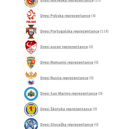
Dresi Norveška reprezentance
25
izdelkov
4
Dresi Poljska reprezentance
4
izdelki
118
Dresi Portugalska reprezentance
118
izdelkov
0
Dresi puran reprezentance
0
izdelkov
0
Dresi Romuniji reprezentance
0
izdelkov
0
Dresi Rusija reprezentance
0
izdelkov
0
Dresi San Marino reprezentance
0
izdelkov
0
Dresi Škotska reprezentance
0
izdelkov
0
Dresi Slovaška reprezentance
0
izdelkov