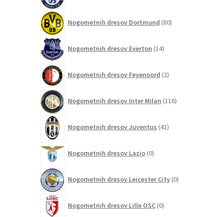
izdelkov
80
Nogometnih dresov Dortmund
80
izdelkov
14
Nogometnih dresov Everton
14
izdelkov
2
Nogometnih dresov Feyenoord
2
izdelka
116
Nogometnih dresov Inter Milan
116
izdelkov
41
Nogometnih dresov Juventus
41
izdelkov
0
Nogometnih dresov Lazio
0
izdelkov
0
Nogometnih dresov Leicester City
0
izdelkov
0
Nogometnih dresov Lille OSC
0
izdelkov