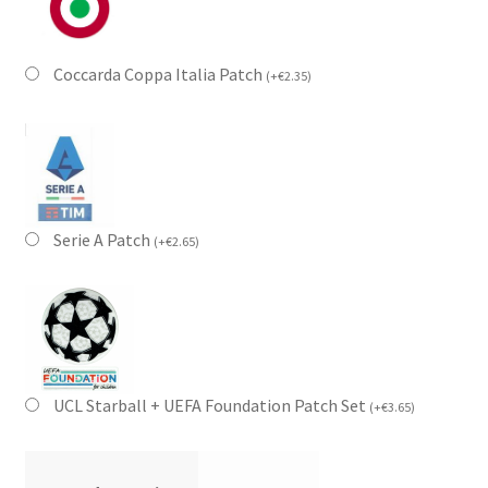
Coccarda Coppa Italia Patch
(
+
€
2.35
)
Serie A Patch
(
+
€
2.65
)
UCL Starball + UEFA Foundation Patch Set
(
+
€
3.65
)