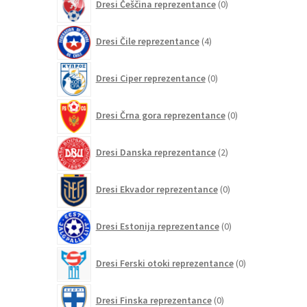
Dresi Češčina reprezentance
0
izdelkov
4
Dresi Čile reprezentance
4
izdelki
0
Dresi Ciper reprezentance
0
izdelkov
0
Dresi Črna gora reprezentance
0
izdelkov
2
Dresi Danska reprezentance
2
izdelka
0
Dresi Ekvador reprezentance
0
izdelkov
0
Dresi Estonija reprezentance
0
izdelkov
0
Dresi Ferski otoki reprezentance
0
izdelkov
0
Dresi Finska reprezentance
0
izdelkov