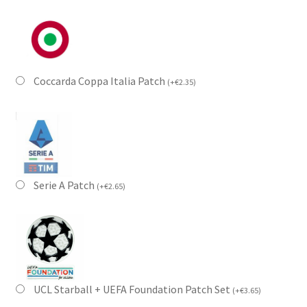
Coccarda Coppa Italia Patch
(
+
€
2.35
)
Serie A Patch
(
+
€
2.65
)
UCL Starball + UEFA Foundation Patch Set
(
+
€
3.65
)