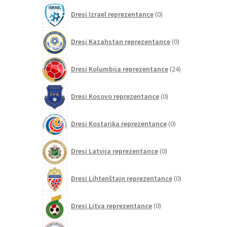
0
Dresi Izrael reprezentance
0
izdelkov
0
Dresi Kazahstan reprezentance
0
izdelkov
24
Dresi Kolumbija reprezentance
24
izdelkov
0
Dresi Kosovo reprezentance
0
izdelkov
0
Dresi Kostarika reprezentance
0
izdelkov
0
Dresi Latvija reprezentance
0
izdelkov
0
Dresi Lihtenštajn reprezentance
0
izdelkov
0
Dresi Litva reprezentance
0
izdelkov
0