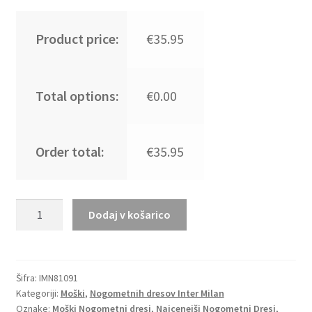
Product price:
€35.95
Total options:
€0.00
Order total:
€35.95
Moški
Dodaj v košarico
Nogometni
dresi
Inter
Milan
Šifra:
IMN81091
Kategoriji:
Moški
,
Nogometnih dresov Inter Milan
Gostujoči
Oznake:
Moški Nogometni dresi
,
Najcenejši Nogometni Dresi
,
2023