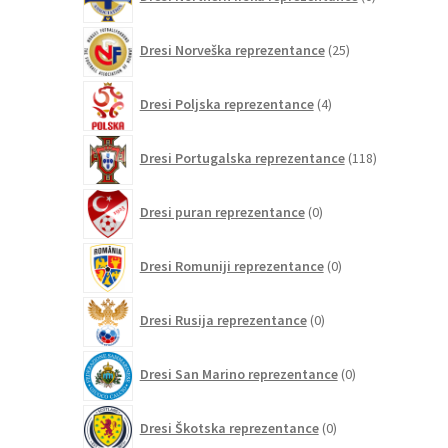
izdelkov
25
Dresi Norveška reprezentance
25
izdelkov
4
Dresi Poljska reprezentance
4
izdelki
118
Dresi Portugalska reprezentance
118
izdelkov
0
Dresi puran reprezentance
0
izdelkov
0
Dresi Romuniji reprezentance
0
izdelkov
0
Dresi Rusija reprezentance
0
izdelkov
0
Dresi San Marino reprezentance
0
izdelkov
0
Dresi Škotska reprezentance
0
izdelkov