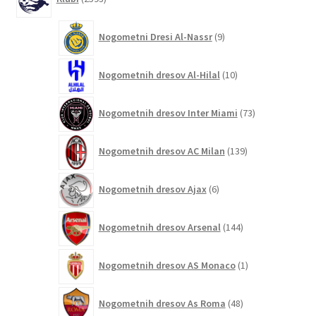
izdelkov
9
Nogometni Dresi Al-Nassr
9
izdelkov
10
Nogometnih dresov Al-Hilal
10
izdelkov
73
Nogometnih dresov Inter Miami
73
izdelkov
139
Nogometnih dresov AC Milan
139
izdelkov
6
Nogometnih dresov Ajax
6
izdelkov
144
Nogometnih dresov Arsenal
144
izdelkov
1
Nogometnih dresov AS Monaco
1
izdelek
48
Nogometnih dresov As Roma
48
izdelkov