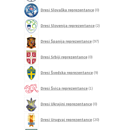
0
Dresi Slovaška reprezentance
0
izdelkov
2
Dresi Slovenija reprezentance
2
izdelka
97
Dresi Španija reprezentance
97
izdelkov
0
Dresi Srbiji reprezentance
0
izdelkov
9
Dresi Švedska reprezentance
9
izdelkov
1
Dresi Švica reprezentance
1
izdelek
0
Dresi Ukrajini reprezentance
0
izdelkov
20
Dresi Urugvaj reprezentance
20
izdelkov