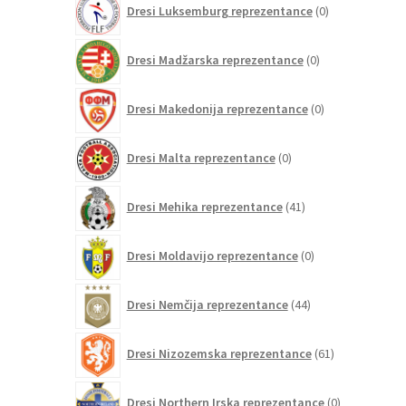
Dresi Luksemburg reprezentance
0
izdelkov
0
Dresi Madžarska reprezentance
0
izdelkov
0
Dresi Makedonija reprezentance
0
izdelkov
0
Dresi Malta reprezentance
0
izdelkov
41
Dresi Mehika reprezentance
41
izdelkov
0
Dresi Moldavijo reprezentance
0
izdelkov
44
Dresi Nemčija reprezentance
44
izdelkov
61
Dresi Nizozemska reprezentance
61
izdelkov
0
Dresi Northern Irska reprezentance
0