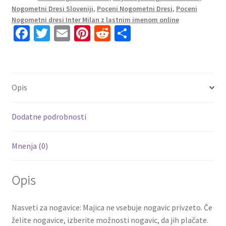
Nogometni Dresi Sloveniji
,
Poceni Nogometni Dresi
,
Poceni
Kratek
Nogometni dresi Inter Milan z lastnim imenom online
Rokav
Fa
T
E
Pi
R
S
+
ce
wi
m
nt
e
h
Kratke
b
tt
ai
er
d
ar
hlače
B.VALERO
o
er
l
es
di
e
Opis
20
o
t
t
količina
k
Dodatne podrobnosti
Mnenja (0)
Opis
Nasveti za nogavice: Majica ne vsebuje nogavic privzeto. Če
želite nogavice, izberite možnosti nogavic, da jih plačate.