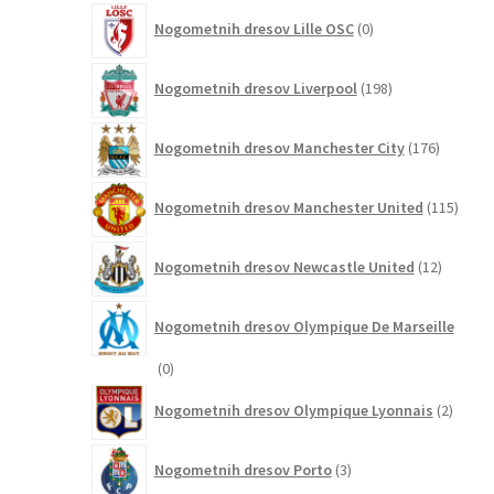
0
Nogometnih dresov Lille OSC
0
izdelkov
198
Nogometnih dresov Liverpool
198
izdelkov
176
Nogometnih dresov Manchester City
176
izdelkov
115
Nogometnih dresov Manchester United
115
izdel
12
Nogometnih dresov Newcastle United
12
izdelkov
Nogometnih dresov Olympique De Marseille
0
0
izdelkov
2
Nogometnih dresov Olympique Lyonnais
2
izdelk
3
Nogometnih dresov Porto
3
izdelki