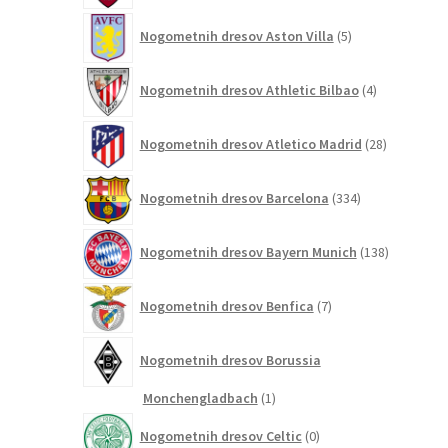
5
Nogometnih dresov Aston Villa
5
izdelkov
4
Nogometnih dresov Athletic Bilbao
4
izdelki
28
Nogometnih dresov Atletico Madrid
28
izdelkov
334
Nogometnih dresov Barcelona
334
izdelkov
138
Nogometnih dresov Bayern Munich
138
izdelkov
7
Nogometnih dresov Benfica
7
izdelkov
Nogometnih dresov Borussia
1
Monchengladbach
1
izdelek
0
Nogometnih dresov Celtic
0
izdelkov