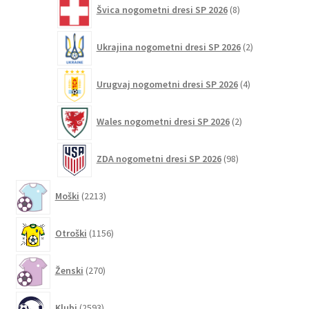
8
Švica nogometni dresi SP 2026
8
izdelkov
2
Ukrajina nogometni dresi SP 2026
2
izdelka
4
Urugvaj nogometni dresi SP 2026
4
izdelki
2
Wales nogometni dresi SP 2026
2
izdelka
98
ZDA nogometni dresi SP 2026
98
izdelkov
2213
Moški
2213
izdelkov
1156
Otroški
1156
izdelkov
270
Ženski
270
izdelkov
2593
Klubi
2593