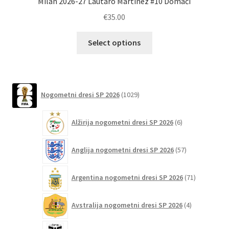
Milan 2026-27 Lautaro Martinez #10 Domači
€
35.00
Ta
Select options
izdelek
ima
več
različic.
1029
Nogometni dresi SP 2026
1029
izdelkov
Možnosti
lahko
6
Alžirija nogometni dresi SP 2026
6
izberete
izdelkov
na
57
Anglija nogometni dresi SP 2026
57
strani
izdelkov
izdelka
71
Argentina nogometni dresi SP 2026
71
izdelkov
4
Avstralija nogometni dresi SP 2026
4
izdelki
5