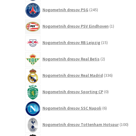
245
Nogometnih dresov PSG
245
izdelkov
1
Nogometnih dresov PSV Eindhoven
1
izdelek
15
Nogometnih dresov RB Leipzig
15
izdelkov
2
Nogometnih dresov Real Betis
2
izdelka
336
Nogometnih dresov Real Madrid
336
izdelkov
0
Nogometnih dresov Sporting CP
0
izdelkov
6
Nogometnih dresov SSC Napoli
6
izdelkov
100
Nogometnih dresov Tottenham Hotspur
100
izde