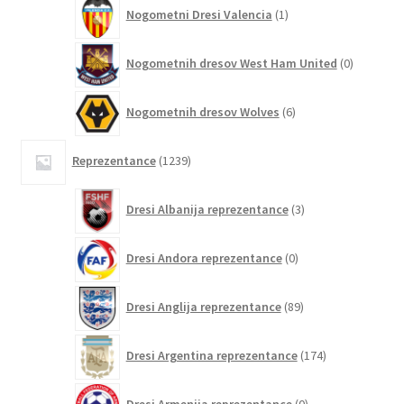
1
Nogometni Dresi Valencia
1
izdelek
0
Nogometnih dresov West Ham United
0
izdelkov
6
Nogometnih dresov Wolves
6
izdelkov
1239
Reprezentance
1239
izdelkov
3
Dresi Albanija reprezentance
3
izdelki
0
Dresi Andora reprezentance
0
izdelkov
89
Dresi Anglija reprezentance
89
izdelkov
174
Dresi Argentina reprezentance
174
izdelkov
0