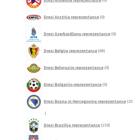
Dresi Armenija reprezentance
0
izdelkov
0
Dresi Avstrija reprezentance
0
izdelkov
0
Dresi Azerbajdžanu reprezentance
0
izdelkov
68
Dresi Belgija reprezentance
68
izdelkov
0
Dresi Belorusijo reprezentance
0
izdelkov
0
Dresi Bolgarijo reprezentance
0
izdelkov
Dresi Bosna in Hercegovina reprezentance
20
20
izdelkov
150
Dresi Brazilija reprezentance
150
izdelkov
0