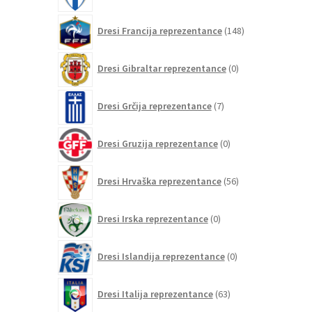
148
Dresi Francija reprezentance
148
izdelkov
0
Dresi Gibraltar reprezentance
0
izdelkov
7
Dresi Grčija reprezentance
7
izdelkov
0
Dresi Gruzija reprezentance
0
izdelkov
56
Dresi Hrvaška reprezentance
56
izdelkov
0
Dresi Irska reprezentance
0
izdelkov
0
Dresi Islandija reprezentance
0
izdelkov
63
Dresi Italija reprezentance
63
izdelkov