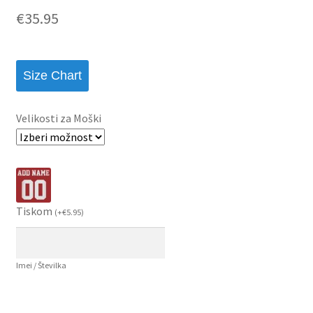
€
35.95
Size Chart
Velikosti za Moški
Tiskom
(
+
€
5.95
)
Imei / Številka