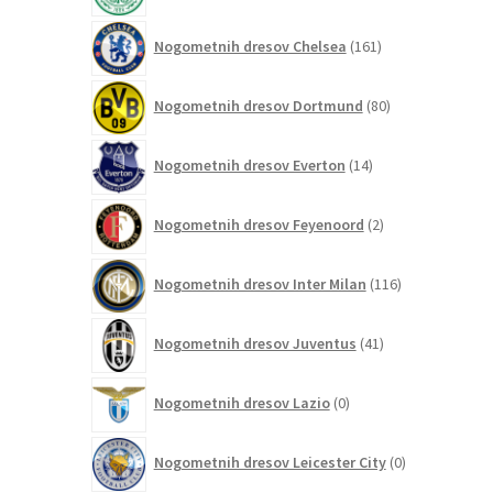
161
Nogometnih dresov Chelsea
161
izdelkov
80
Nogometnih dresov Dortmund
80
izdelkov
14
Nogometnih dresov Everton
14
izdelkov
2
Nogometnih dresov Feyenoord
2
izdelka
116
Nogometnih dresov Inter Milan
116
izdelkov
41
Nogometnih dresov Juventus
41
izdelkov
0
Nogometnih dresov Lazio
0
izdelkov
0
Nogometnih dresov Leicester City
0
izdelkov