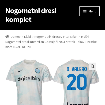
Nogometni dresi
Skip
Skip
Menu
to
to
komplet
navigation
content
Domov
Domov
Klubi
Nogometnih dresov Inter Milan
Moški
Nogometni dresi Inter Milan Gostujoči 2023 Kratek Rokav + Kratke
Blog
hlače B.VALERO 20
Kontaktiraj nas
Košarica
Moj račun
Trgovina
Zaključek nakupa