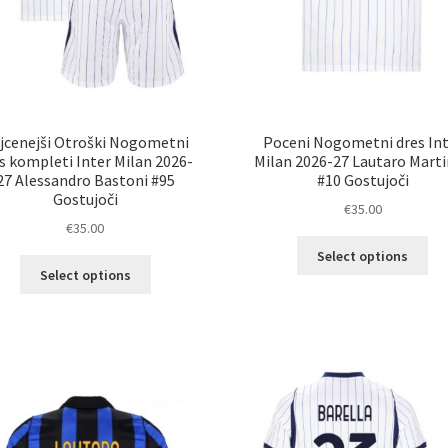
jcenejši Otroški Nogometni
Poceni Nogometni dres Int
s kompleti Inter Milan 2026-
Milan 2026-27 Lautaro Mart
27 Alessandro Bastoni #95
#10 Gostujoči
Gostujoči
€
35.00
€
35.00
Ta
Select options
Ta
izd
Select options
izdelek
im
ima
ve
več
razl
različic.
Mož
Možnosti
lah
lahko
izb
izberete
na
na
str