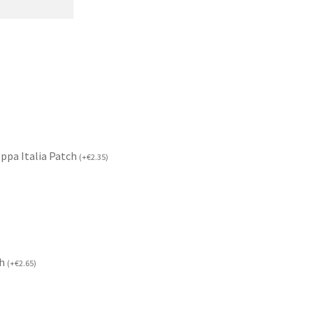
ppa Italia Patch
(
+
€
2.35
)
ch
(
+
€
2.65
)