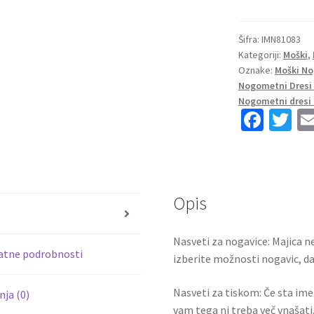
dresi
Inter
Milan
Šifra:
IMN81083
Kategoriji:
Moški
,
Gostujoči
Oznake:
Moški No
2023
Nogometni Dresi 
Kratek
Nogometni dresi 
Rokav
Fa
T
+
ce
wi
Kratke
b
tt
hlače
D’AMBROSIO
o
er
33
Opis
o
količina
s
k
Nasveti za nogavice: Majica ne
atne podrobnosti
izberite možnosti nogavic, da 
Nasveti za tiskom: Če sta ime i
ja (0)
vam tega ni treba več vnašati.