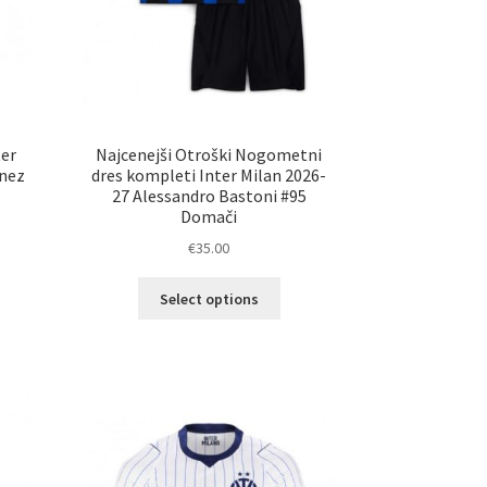
er
Najcenejši Otroški Nogometni
inez
dres kompleti Inter Milan 2026-
27 Alessandro Bastoni #95
Domači
€
35.00
Ta
elek
Select options
izdelek
a
ima
č
več
ičic.
različic.
nosti
Možnosti
ko
lahko
erete
izberete
na
ani