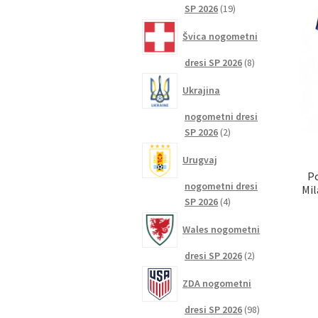
19
SP 2026
19
izdelkov
Švica nogometni
8
dresi SP 2026
8
izdelkov
Ukrajina
nogometni dresi
2
SP 2026
2
izdelka
Urugvaj
P
nogometni dresi
Mil
4
SP 2026
4
izdelki
Wales nogometni
2
dresi SP 2026
2
izdelka
ZDA nogometni
98
dresi SP 2026
98