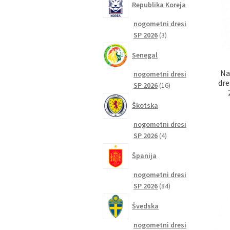
Republika Koreja
nogometni dresi
3
SP 2026
3
izdelki
Senegal
Na
nogometni dresi
dre
16
SP 2026
16
izdelkov
Škotska
nogometni dresi
4
SP 2026
4
izdelki
Španija
nogometni dresi
84
SP 2026
84
izdelkov
Švedska
nogometni dresi