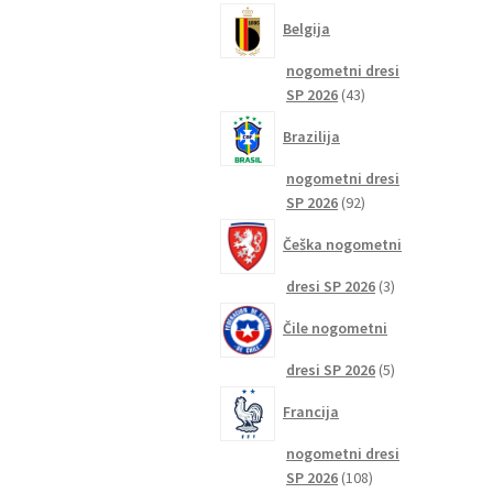
izdelkov
Belgija
nogometni dresi
43
SP 2026
43
izdelkov
Brazilija
nogometni dresi
92
SP 2026
92
izdelkov
Češka nogometni
3
dresi SP 2026
3
izdelki
Čile nogometni
5
dresi SP 2026
5
izdelkov
Francija
nogometni dresi
108
SP 2026
108