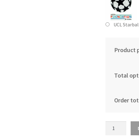
UCL Starbal
Product p
Total opt
Order tot
Moški
Nogometni