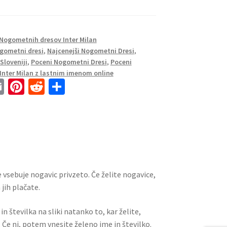
Nogometnih dresov Inter Milan
gometni dresi
,
Najcenejši Nogometni Dresi
,
Sloveniji
,
Poceni Nogometni Dresi
,
Poceni
Inter Milan z lastnim imenom online
E
Pi
R
S
m
nt
e
h
ai
er
d
ar
l
es
di
e
t
t
 vsebuje nogavic privzeto. Če želite nogavice,
jih plačate.
n številka na sliki natanko to, kar želite,
 Če ni, potem vnesite želeno ime in številko.