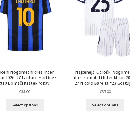
strani
izd
izdelka
oceni Nogometni dres Inter
Najcenejši Otroški Nogome
an 2026-27 Lautaro Martinez
dres kompleti Inter Milan 2
#10 Domači Kratek rokav
27 Nicolo Barella #23 Gostu
€
35.00
€
35.00
Ta
Ta
Select options
Select options
izdelek
izd
ima
im
več
ve
različic.
razl