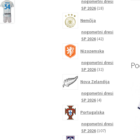
nogometni dresi
18
SP 2026
18
izdelkov
Nemčija
nogometni dresi
42
SP 2026
42
izdelkov
Nizozemska
nogometni dresi
Po
32
SP 2026
32
izdelkov
Nova Zelandija
nogometni dresi
4
SP 2026
4
izdelki
Portugalska
nogometni dresi
107
SP 2026
107
izdelkov