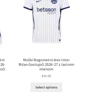
strani
elka
izdelka
tni
Moški Nogometni dres Inter
026-
Milan Gostujoči 2026-27 z lastnim
joči
imenom
€
35.00
Ta
Select options
elek
izdelek
a
ima
č
več
ičic.
različic.