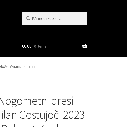
Išči:
Iskanje
€
0.00
0 items
e hlače D’AMBROSIO 33
Nogometni dresi
Milan Gostujoči 2023