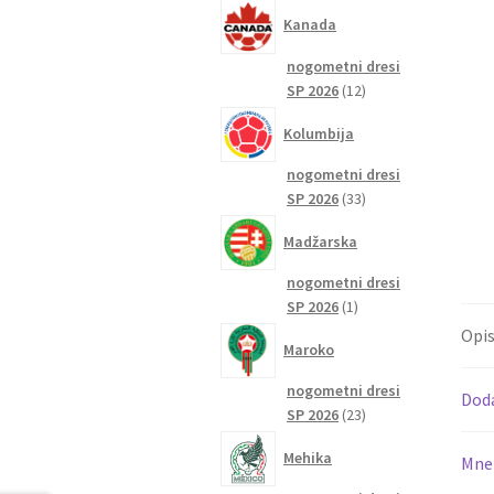
izdelkov
Kanada
nogometni dresi
12
SP 2026
12
izdelkov
Kolumbija
nogometni dresi
33
SP 2026
33
izdelkov
Madžarska
nogometni dresi
1
SP 2026
1
izdelek
Opi
Maroko
nogometni dresi
Dod
23
SP 2026
23
izdelkov
Mehika
Mnen