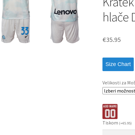
Kratek
hlače
€
35.95
Size Chart
Velikosti za Mo
Tiskom
(
+
€
5.95
)