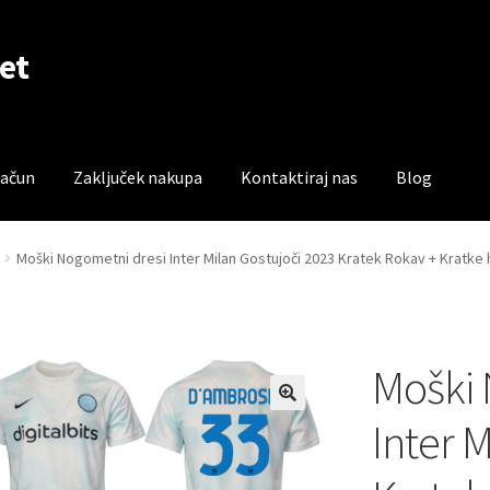
et
račun
Zaključek nakupa
Kontaktiraj nas
Blog
čun
Trgovina
Zaključek nakupa
Moški Nogometni dresi Inter Milan Gostujoči 2023 Kratek Rokav + Kratk
Moški 
Inter 