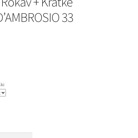
 Rokav + Kratke
 D’AMBROSIO 33
ški