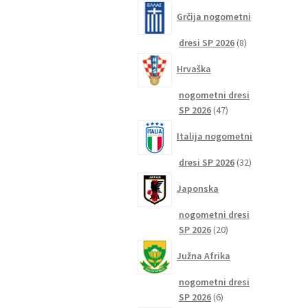
izdelkov
Grčija nogometni
8
dresi SP 2026
8
izdelkov
Hrvaška
nogometni dresi
47
SP 2026
47
izdelkov
Italija nogometni
32
dresi SP 2026
32
izdelkov
Japonska
nogometni dresi
20
SP 2026
20
izdelkov
Južna Afrika
nogometni dresi
6
SP 2026
6