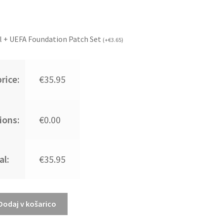
l + UEFA Foundation Patch Set
(
+
€
3.65
)
rice:
€35.95
ions:
€0.00
al:
€35.95
Dodaj v košarico