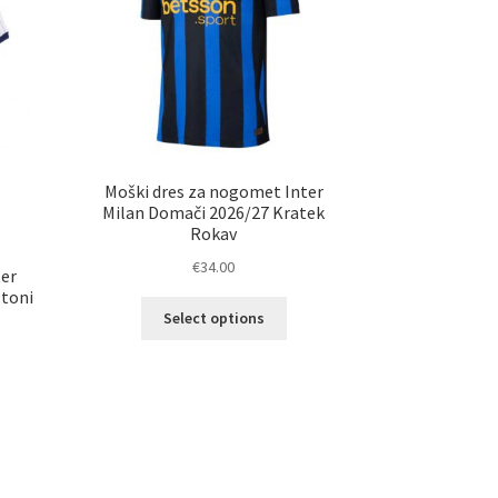
elka
izdelka
Moški dres za nogomet Inter
Milan Domači 2026/27 Kratek
Rokav
€
34.00
er
stoni
Ta
Select options
izdelek
ima
več
različic.
elek
Možnosti
a
lahko
č
izberete
ičic.