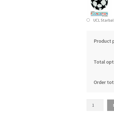
UCL Starbal
Product p
Total opt
Order tot
Moški
Nogometni