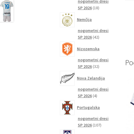
nogometni dresi
18
SP 2026
18
izdelkov
Nemčija
nogometni dresi
42
SP 2026
42
izdelkov
Nizozemska
nogometni dresi
Po
32
SP 2026
32
izdelkov
Nova Zelandija
nogometni dresi
4
SP 2026
4
izdelki
Portugalska
nogometni dresi
107
SP 2026
107
izdelkov