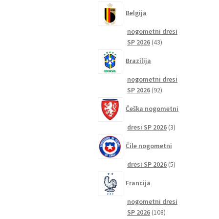
izdelkov
Belgija
nogometni dresi
43
SP 2026
43
izdelkov
Brazilija
nogometni dresi
92
SP 2026
92
izdelkov
Češka nogometni
3
dresi SP 2026
3
izdelki
Čile nogometni
5
dresi SP 2026
5
izdelkov
Francija
nogometni dresi
108
SP 2026
108