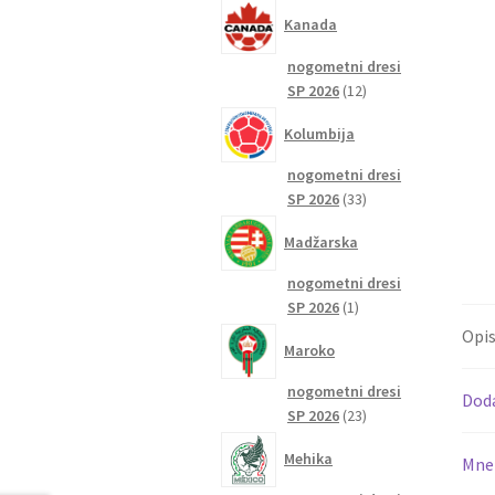
izdelkov
Kanada
nogometni dresi
12
SP 2026
12
izdelkov
Kolumbija
nogometni dresi
33
SP 2026
33
izdelkov
Madžarska
nogometni dresi
1
SP 2026
1
izdelek
Opi
Maroko
nogometni dresi
Dod
23
SP 2026
23
izdelkov
Mehika
Mnen