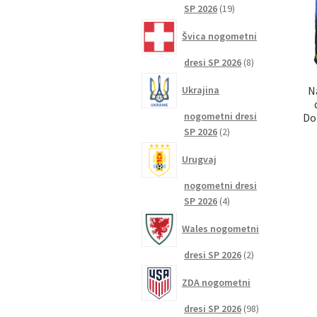
19
SP 2026
19
izdelkov
Švica nogometni
8
dresi SP 2026
8
izdelkov
Ukrajina
N
nogometni dresi
Do
2
SP 2026
2
izdelka
Urugvaj
nogometni dresi
4
SP 2026
4
izdelki
Wales nogometni
2
dresi SP 2026
2
izdelka
ZDA nogometni
98
dresi SP 2026
98