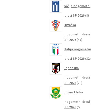
izdelkov
Grčija nogometni
8
dresi SP 2026
8
izdelkov
Hrvaška
nogometni dresi
47
SP 2026
47
izdelkov
Italija nogometni
32
dresi SP 2026
32
izdelkov
Japonska
nogometni dresi
20
SP 2026
20
izdelkov
Južna Afrika
nogometni dresi
6
SP 2026
6