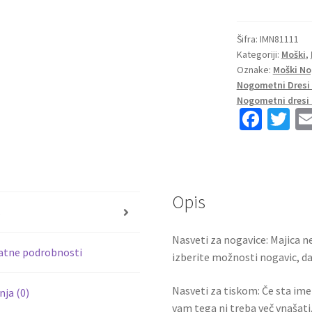
dresi
Inter
Milan
Šifra:
IMN81111
Kategoriji:
Moški
,
Gostujoči
Oznake:
Moški No
2023
Nogometni Dresi 
Kratek
Nogometni dresi 
Rokav
Fa
T
+
ce
wi
Kratke
b
tt
hlače
LUKAKU
o
er
90
Opis
o
količina
s
k
Nasveti za nogavice: Majica ne
atne podrobnosti
izberite možnosti nogavic, da 
Nasveti za tiskom: Če sta ime i
ja (0)
vam tega ni treba več vnašati.