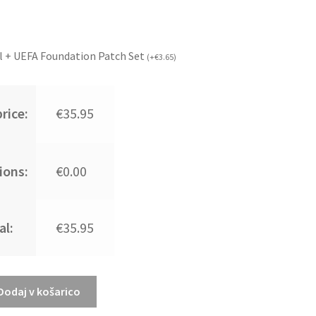
l + UEFA Foundation Patch Set
(
+
€
3.65
)
rice:
€35.95
ions:
€0.00
al:
€35.95
Dodaj v košarico