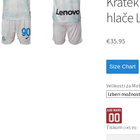
Kratek
hlače
€
35.95
Size Chart
Velikosti za Mo
Tiskom
(
+
€
5.95
)