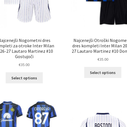
Najcenejši Nogometni dres
Najcenejši Otroški Nogome
mpleti za otroke Inter Milan
dres kompleti Inter Milan 2
26-27 Lautaro Martinez #10
27 Lautaro Martinez #10 Do
Gostujoči
€
35.00
€
35.00
Ta
Select options
Ta
izd
Select options
izdelek
im
ima
ve
več
razl
različic.
Mož
Možnosti
lah
lahko
izb
izberete
na
na
str