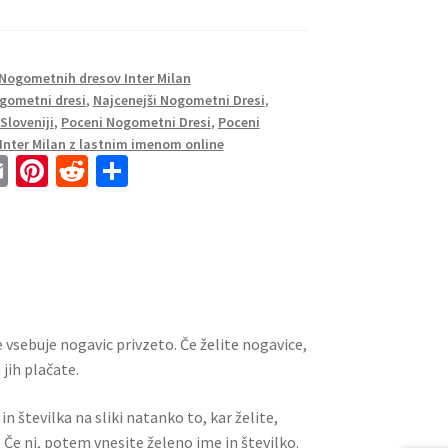
Nogometnih dresov Inter Milan
gometni dresi
,
Najcenejši Nogometni Dresi
,
Sloveniji
,
Poceni Nogometni Dresi
,
Poceni
Inter Milan z lastnim imenom online
E
Pi
R
S
m
nt
e
h
ai
er
d
ar
l
es
di
e
t
t
 vsebuje nogavic privzeto. Če želite nogavice,
jih plačate.
n številka na sliki natanko to, kar želite,
 Če ni, potem vnesite želeno ime in številko.