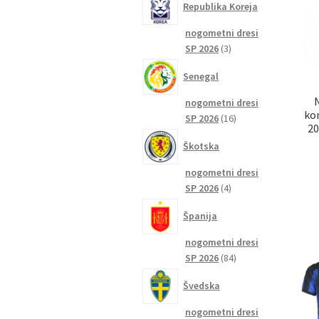
Republika Koreja
nogometni dresi
3
SP 2026
3
izdelki
Senegal
nogometni dresi
ko
16
SP 2026
16
20
izdelkov
Škotska
nogometni dresi
4
SP 2026
4
izdelki
Španija
nogometni dresi
84
SP 2026
84
izdelkov
Švedska
nogometni dresi