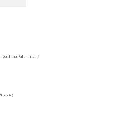
ppa Italia Patch
(
+
€
2.35
)
ch
(
+
€
2.65
)