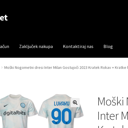
et
račun
Zaključek nakupa
Kontaktiraj nas
Blog
čun
Trgovina
Zaključek nakupa
Moški Nogometni dresi Inter Milan Gostujoči 2023 Kratek Rokav + Kratke
Moški 
Inter 