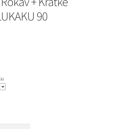
 Rokav + Kratke
 LUKAKU 90
ški