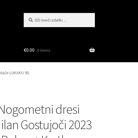
Išči:
Iskanje
€
0.00
0 items
 hlače LUKAKU 90
Nogometni dresi
Milan Gostujoči 2023