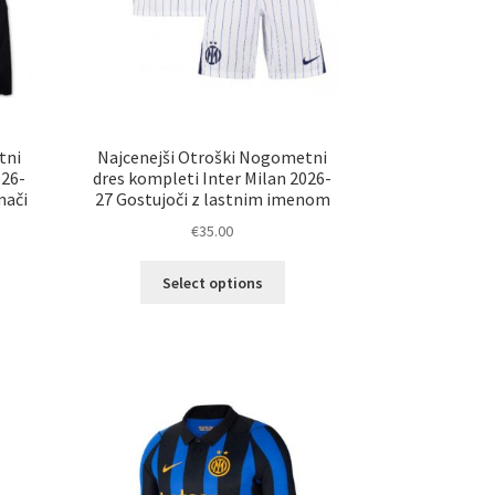
tni
Najcenejši Otroški Nogometni
026-
dres kompleti Inter Milan 2026-
mači
27 Gostujoči z lastnim imenom
€
35.00
Ta
Select options
elek
izdelek
a
ima
č
več
ičic.
različic.
nosti
Možnosti
ko
lahko
erete
izberete
na
ani
strani