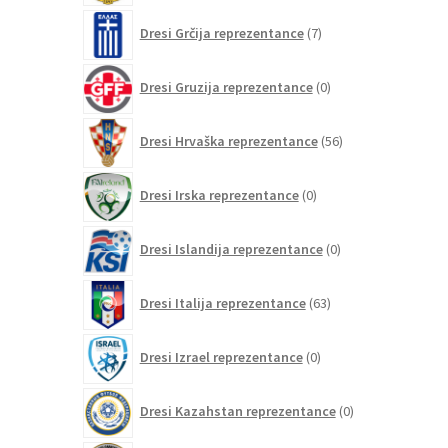
7
Dresi Grčija reprezentance
7
izdelkov
0
Dresi Gruzija reprezentance
0
izdelkov
56
Dresi Hrvaška reprezentance
56
izdelkov
0
Dresi Irska reprezentance
0
izdelkov
0
Dresi Islandija reprezentance
0
izdelkov
63
Dresi Italija reprezentance
63
izdelkov
0
Dresi Izrael reprezentance
0
izdelkov
0
Dresi Kazahstan reprezentance
0
izdelkov