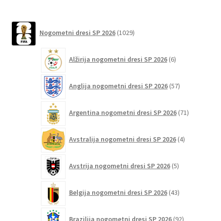
več
različic.
1029
Možnosti
Nogometni dresi SP 2026
1029
izdelkov
lahko
6
izberete
Alžirija nogometni dresi SP 2026
6
izdelkov
na
strani
57
Anglija nogometni dresi SP 2026
57
izdelkov
izdelka
71
Argentina nogometni dresi SP 2026
71
izdelkov
4
Avstralija nogometni dresi SP 2026
4
izdelki
5
Avstrija nogometni dresi SP 2026
5
izdelkov
43
Belgija nogometni dresi SP 2026
43
izdelkov
92
Brazilija nogometni dresi SP 2026
92