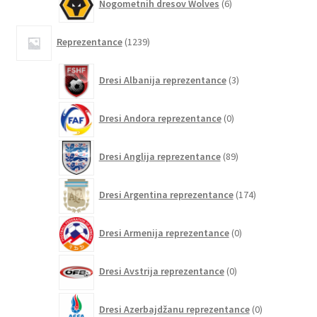
Nogometnih dresov Wolves
6
izdelkov
1239
Reprezentance
1239
izdelkov
3
Dresi Albanija reprezentance
3
izdelki
0
Dresi Andora reprezentance
0
izdelkov
89
Dresi Anglija reprezentance
89
izdelkov
174
Dresi Argentina reprezentance
174
izdelkov
0
Dresi Armenija reprezentance
0
izdelkov
0
Dresi Avstrija reprezentance
0
izdelkov
0
Dresi Azerbajdžanu reprezentance
0
izdelkov