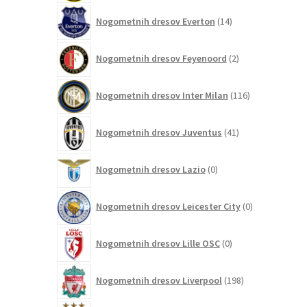
14
Nogometnih dresov Everton
14
izdelkov
2
Nogometnih dresov Feyenoord
2
izdelka
116
Nogometnih dresov Inter Milan
116
izdelkov
41
Nogometnih dresov Juventus
41
izdelkov
0
Nogometnih dresov Lazio
0
izdelkov
0
Nogometnih dresov Leicester City
0
izdelkov
0
Nogometnih dresov Lille OSC
0
izdelkov
198
Nogometnih dresov Liverpool
198
izdelkov