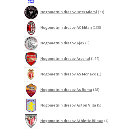
73
Nogometnih dresov Inter Miami
73
izdelkov
139
Nogometnih dresov AC Milan
139
izdelkov
6
Nogometnih dresov Ajax
6
izdelkov
144
Nogometnih dresov Arsenal
144
izdelkov
1
Nogometnih dresov AS Monaco
1
izdelek
48
Nogometnih dresov As Roma
48
izdelkov
5
Nogometnih dresov Aston Villa
5
izdelkov
4
Nogometnih dresov Athletic Bilbao
4
izdelki