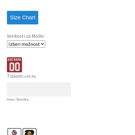
Size Chart
Velikosti za Moški
Tiskom
(
+
€
5.95
)
Imei / Številka