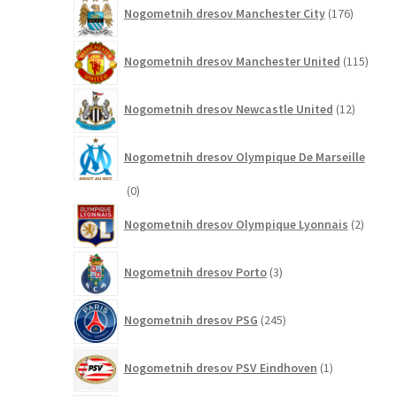
176
Nogometnih dresov Manchester City
176
izdelkov
115
Nogometnih dresov Manchester United
115
izdel
12
Nogometnih dresov Newcastle United
12
izdelkov
Nogometnih dresov Olympique De Marseille
0
0
izdelkov
2
Nogometnih dresov Olympique Lyonnais
2
izdelk
3
Nogometnih dresov Porto
3
izdelki
245
Nogometnih dresov PSG
245
izdelkov
1
Nogometnih dresov PSV Eindhoven
1
izdelek