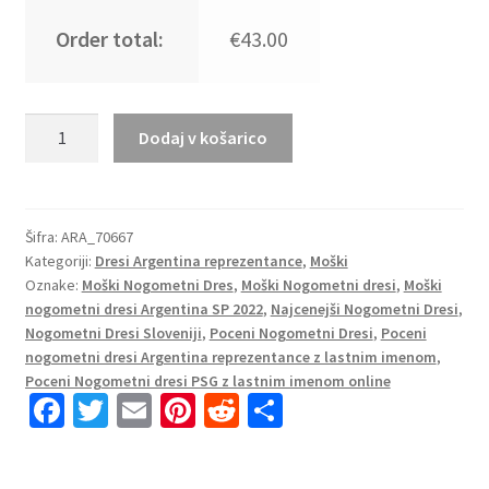
Order total:
€43.00
Moški
Dodaj v košarico
Nogometni
dresi
kompleti
Argentina
Šifra:
ARA_70667
Kategoriji:
Dresi Argentina reprezentance
,
Moški
Domači
Oznake:
Moški Nogometni Dres
,
Moški Nogometni dresi
,
Moški
SP
nogometni dresi Argentina SP 2022
,
Najcenejši Nogometni Dresi
,
2022
Nogometni Dresi Sloveniji
,
Poceni Nogometni Dresi
,
Poceni
po
nogometni dresi Argentina reprezentance z lastnim imenom
,
naročilu
Poceni Nogometni dresi PSG z lastnim imenom online
količina
Fa
T
E
Pi
R
S
ce
wi
m
nt
e
h
b
tt
ai
er
d
ar