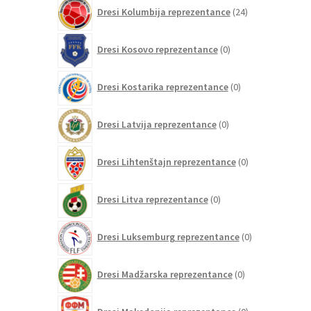
24
Dresi Kolumbija reprezentance
24
izdelkov
0
Dresi Kosovo reprezentance
0
izdelkov
0
Dresi Kostarika reprezentance
0
izdelkov
0
Dresi Latvija reprezentance
0
izdelkov
0
Dresi Lihtenštajn reprezentance
0
izdelkov
0
Dresi Litva reprezentance
0
izdelkov
0
Dresi Luksemburg reprezentance
0
izdelkov
0
Dresi Madžarska reprezentance
0
izdelkov
0