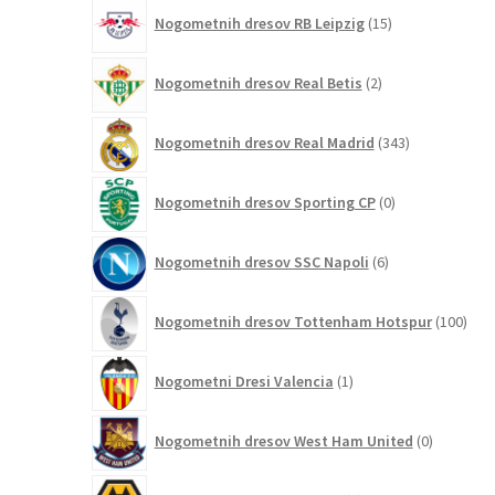
15
Nogometnih dresov RB Leipzig
15
izdelkov
2
Nogometnih dresov Real Betis
2
izdelka
343
Nogometnih dresov Real Madrid
343
izdelkov
0
Nogometnih dresov Sporting CP
0
izdelkov
6
Nogometnih dresov SSC Napoli
6
izdelkov
100
Nogometnih dresov Tottenham Hotspur
100
izde
1
Nogometni Dresi Valencia
1
izdelek
0
Nogometnih dresov West Ham United
0
izdelkov
6