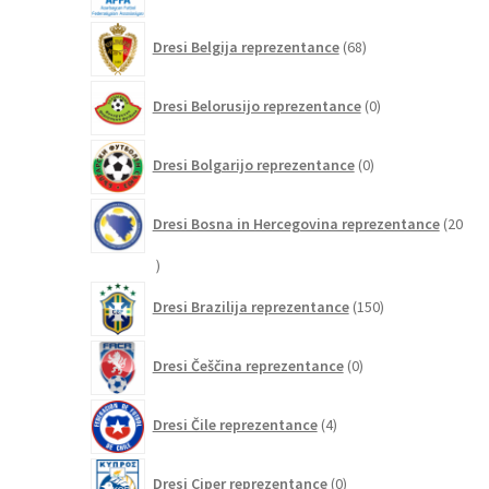
68
Dresi Belgija reprezentance
68
izdelkov
0
Dresi Belorusijo reprezentance
0
izdelkov
0
Dresi Bolgarijo reprezentance
0
izdelkov
Dresi Bosna in Hercegovina reprezentance
20
20
izdelkov
150
Dresi Brazilija reprezentance
150
izdelkov
0
Dresi Češčina reprezentance
0
izdelkov
4
Dresi Čile reprezentance
4
izdelki
0
Dresi Ciper reprezentance
0