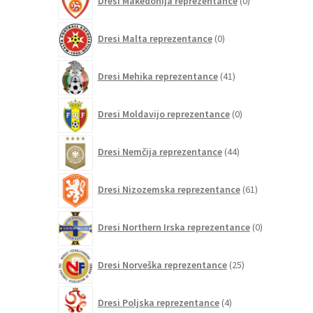
Dresi Makedonija reprezentance
0
izdelkov
0
Dresi Malta reprezentance
0
izdelkov
41
Dresi Mehika reprezentance
41
izdelkov
0
Dresi Moldavijo reprezentance
0
izdelkov
44
Dresi Nemčija reprezentance
44
izdelkov
61
Dresi Nizozemska reprezentance
61
izdelkov
0
Dresi Northern Irska reprezentance
0
izdelkov
25
Dresi Norveška reprezentance
25
izdelkov
4
Dresi Poljska reprezentance
4
izdelki