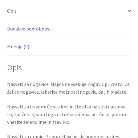
o
er
l
es
di
e
Opis
o
t
t
k
Dodatne podrobnosti
Mnenja (0)
Opis
Nasveti za nogavice: Majica ne vsebuje nogavic privzeto. Če
želite nogavice, izberite možnosti nogavic, da jih plačate.
Nasveti za tiskom: Če sta ime in številka na sliki natanko
to, kar želite, vam tega ni treba več vnašati. Če ni, potem
vnesite želeno ime in številko.
Nasveti za pranje: Priporočljivo je, da nogometni dresi