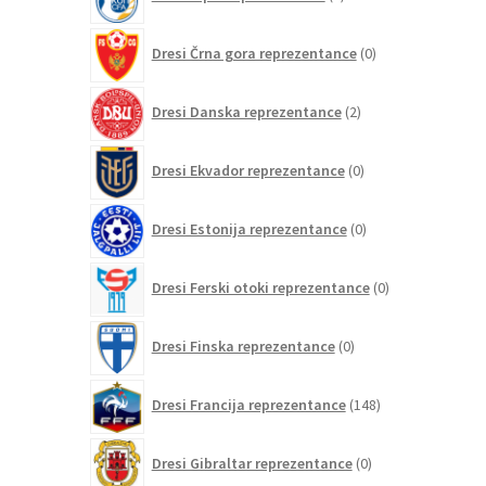
izdelkov
0
Dresi Črna gora reprezentance
0
izdelkov
2
Dresi Danska reprezentance
2
izdelka
0
Dresi Ekvador reprezentance
0
izdelkov
0
Dresi Estonija reprezentance
0
izdelkov
0
Dresi Ferski otoki reprezentance
0
izdelkov
0
Dresi Finska reprezentance
0
izdelkov
148
Dresi Francija reprezentance
148
izdelkov
0
Dresi Gibraltar reprezentance
0
izdelkov