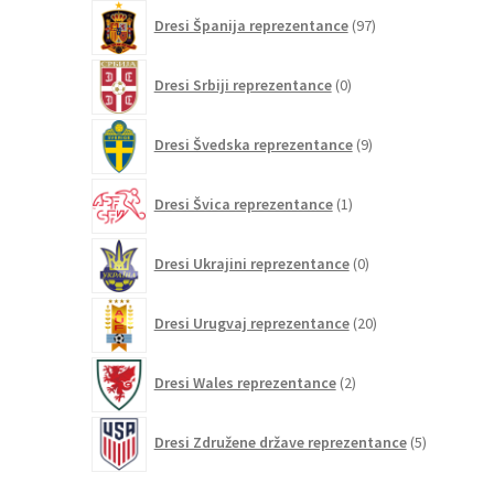
97
Dresi Španija reprezentance
97
izdelkov
0
Dresi Srbiji reprezentance
0
izdelkov
9
Dresi Švedska reprezentance
9
izdelkov
1
Dresi Švica reprezentance
1
izdelek
0
Dresi Ukrajini reprezentance
0
izdelkov
20
Dresi Urugvaj reprezentance
20
izdelkov
2
Dresi Wales reprezentance
2
izdelka
5
Dresi Združene države reprezentance
5
izdelkov