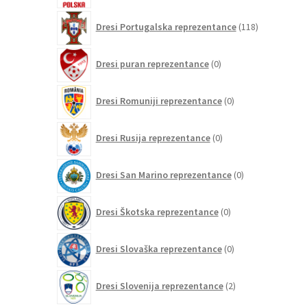
118
Dresi Portugalska reprezentance
118
izdelkov
0
Dresi puran reprezentance
0
izdelkov
0
Dresi Romuniji reprezentance
0
izdelkov
0
Dresi Rusija reprezentance
0
izdelkov
0
Dresi San Marino reprezentance
0
izdelkov
0
Dresi Škotska reprezentance
0
izdelkov
0
Dresi Slovaška reprezentance
0
izdelkov
2
Dresi Slovenija reprezentance
2
izdelka