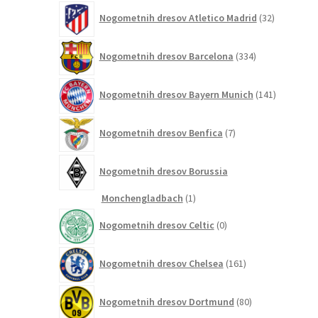
32
Nogometnih dresov Atletico Madrid
32
izdelkov
334
Nogometnih dresov Barcelona
334
izdelkov
141
Nogometnih dresov Bayern Munich
141
izdelkov
7
Nogometnih dresov Benfica
7
izdelkov
Nogometnih dresov Borussia
1
Monchengladbach
1
izdelek
0
Nogometnih dresov Celtic
0
izdelkov
161
Nogometnih dresov Chelsea
161
izdelkov
80
Nogometnih dresov Dortmund
80
izdelkov