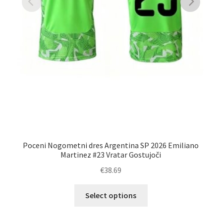
Poceni Nogometni dres Argentina SP 2026 Emiliano
Martinez #23 Vratar Gostujoči
€
38.69
Ta
Select options
izdelek
ima