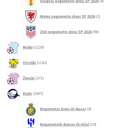
Urugvaj nogometni dresi SP 2026
4
izdelki
2
Wales nogometni dresi SP 2026
2
izdelka
98
ZDA nogometni dresi SP 2026
98
izdelkov
2220
Moški
2220
izdelkov
1162
Otroški
1162
izdelkov
271
Ženski
271
izdelkov
2607
Klubi
2607
izdelkov
9
Nogometni Dresi Al-Nassr
9
izdelkov
10
Nogometnih dresov Al-Hilal
10
izdelkov